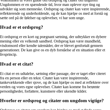
Velkommen til vores guide om ordsprog og citater om ungdom!
Ungdommen er en spændende tid, hvor man oplever nye ting og
udvikler sig som menneske. Ordsprog og citater kan være inspirerende,
reflekterende og underholdende, og de kan hjælpe os med at forstå og
sætte ord på de følelser og oplevelser, vi har som unge.
Hvad er et ordsprog?
Et ordsprog er en kort og prægnant sætning, der udtrykker en dybere
mening eller en velkendt sandhed. Ordsprog kan være mundheld,
visdomsord eller kendte talemåder, der er blevet genfortalt gennem
generationer. De kan give os en dyb forståelse af en situation eller et
livsprincip.
Hvad er et citat?
Et citat er en udtalelse, sætning eller passage, der er taget eller citeret
fra en person eller en tekst. Citater kan være inspirerende,
tankevækkende eller sjove, og de kan hjælpe os med at reflektere over
verden og vores egne oplevelser. Citater kan komme fra berømte
personligheder, forfattere, kunstnere eller ukendte kilder.
Hvorfor er ordsprog og citater om ungdom vigtige?