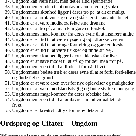
Ungdom kan være hård, men det er altid spændende.
Ungdommen er tiden til at omfavne ændringer og vokse.
Ungdommens skønhed ligger i deres tro på, at alt er muligt.
Ungdom er at omfavne sig selv og stå stærkt i sin autenticitet.
Ungdom er at være modig og følge sine drømme.
Ungdom er at tro på, at man kan gøre en forskel.
Ungdommens magt kommer fra deres evne til at inspirere andre.
Ungdom er en tid til at være nysgerrig og udforske verden.
Ungdom er en tid til at bringe forandring og gøre en forskel.
Ungdom er en tid til at være usikker og finde sin vej.
Ungdommens skønhed ligger i deres lidenskab for livet.
Ungdom er at have modet til at stå op for det, man tror på.
Ungdommen er en tid til at finde sit formål i livet.
Ungdommens bedste træk er deres evne til at se forbi forskellene
og finde fælles grund.
Ungdom er at være åben over for nye oplevelser og muligheder.
Ungdom er at være modstandsdygtig og finde styrke i modgang.
Ungdommens magt kommer fra deres rebelske ånd.
Ungdommen er en tid til at omfavne sin individualitet uden
frygt.
Ungdom er et kreativt udtryk for individets sind.
Ordsprog og Citater – Ungdom