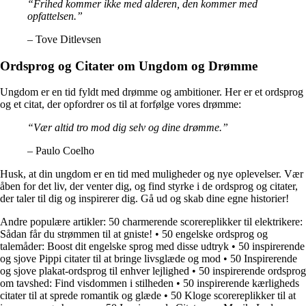
“Frihed kommer ikke med alderen, den kommer med
opfattelsen.”
– Tove Ditlevsen
Ordsprog og Citater om Ungdom og Drømme
Ungdom er en tid fyldt med drømme og ambitioner. Her er et ordsprog
og et citat, der opfordrer os til at forfølge vores drømme:
“Vær altid tro mod dig selv og dine drømme.”
– Paulo Coelho
Husk, at din ungdom er en tid med muligheder og nye oplevelser. Vær
åben for det liv, der venter dig, og find styrke i de ordsprog og citater,
der taler til dig og inspirerer dig. Gå ud og skab dine egne historier!
Andre populære artikler:
50 charmerende scorereplikker til elektrikere:
Sådan får du strømmen til at gniste!
•
50 engelske ordsprog og
talemåder: Boost dit engelske sprog med disse udtryk
•
50 inspirerende
og sjove Pippi citater til at bringe livsglæde og mod
•
50 Inspirerende
og sjove plakat-ordsprog til enhver lejlighed
•
50 inspirerende ordsprog
om tavshed: Find visdommen i stilheden
•
50 inspirerende kærligheds
citater til at sprede romantik og glæde
•
50 Kloge scorereplikker til at