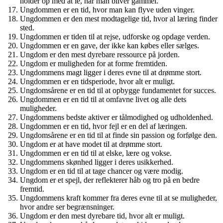
holder op med at le, når man bliver gammel.
Ungdommen er en tid, hvor man kan flyve uden vinger.
Ungdommen er den mest modtagelige tid, hvor al læring finder
sted.
Ungdommen er tiden til at rejse, udforske og opdage verden.
Ungdommen er en gave, der ikke kan købes eller sælges.
Ungdom er den mest dyrebare ressource på jorden.
Ungdom er muligheden for at forme fremtiden.
Ungdommens magt ligger i deres evne til at drømme stort.
Ungdommen er en tidsperiode, hvor alt er muligt.
Ungdomsårene er en tid til at opbygge fundamentet for succes.
Ungdommen er en tid til at omfavne livet og alle dets
muligheder.
Ungdommens bedste aktiver er tålmodighed og udholdenhed.
Ungdommen er en tid, hvor fejl er en del af læringen.
Ungdomsårene er en tid til at finde sin passion og forfølge den.
Ungdom er at have modet til at drømme stort.
Ungdommen er en tid til at elske, lære og vokse.
Ungdommens skønhed ligger i deres usikkerhed.
Ungdom er en tid til at tage chancer og være modig.
Ungdom er et spejl, der reflekterer håb og tro på en bedre
fremtid.
Ungdommens kraft kommer fra deres evne til at se muligheder,
hvor andre ser begrænsninger.
Ungdom er den mest dyrebare tid, hvor alt er muligt.