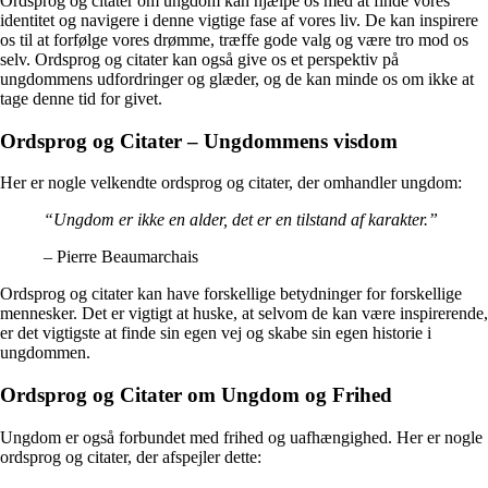
Ordsprog og citater om ungdom kan hjælpe os med at finde vores
identitet og navigere i denne vigtige fase af vores liv. De kan inspirere
os til at forfølge vores drømme, træffe gode valg og være tro mod os
selv. Ordsprog og citater kan også give os et perspektiv på
ungdommens udfordringer og glæder, og de kan minde os om ikke at
tage denne tid for givet.
Ordsprog og Citater – Ungdommens visdom
Her er nogle velkendte ordsprog og citater, der omhandler ungdom:
“Ungdom er ikke en alder, det er en tilstand af karakter.”
– Pierre Beaumarchais
Ordsprog og citater kan have forskellige betydninger for forskellige
mennesker. Det er vigtigt at huske, at selvom de kan være inspirerende,
er det vigtigste at finde sin egen vej og skabe sin egen historie i
ungdommen.
Ordsprog og Citater om Ungdom og Frihed
Ungdom er også forbundet med frihed og uafhængighed. Her er nogle
ordsprog og citater, der afspejler dette: