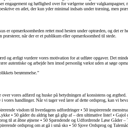
iser engagement og høflighed over for vælgerne under valgkampagner, m
beskrive en atlet, der kun yder minimal indsats under træning, men præ
irkus er opmærksomheden rettet mod hesten under optræden, og det er he
n præsterer, når der er et publikum eller opmærksomhed til stede.
færd og ærligt vurdere vores motivation for at udføre opgaver. Det minde
 at være autentiske og arbejde hen imod personlig vækst uden at søge op
blikkets berømmelse.”
e over vores adfærd og huske på betydningen af ​​konsistens og ægthed.
e i vores handlinger. Når vi tager ved lære af dette ordsprog, kan vi be
irerende visdom til hverdagens udfordringer
•
50 inspirerende menstrua
 Lykke
•
50 gåder du aldrig bør gå glip af – den ultimative liste!
•
Gajol 
rog til at åbne øjnene
•
50 Spændende og Udfordrende Løse Gåder – Te
pirerende ordsprog om at gå i små sko
•
50 Sjove Ordsprog og Talemåder