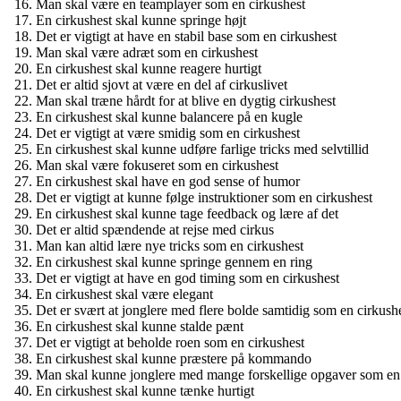
Man skal være en teamplayer som en cirkushest
En cirkushest skal kunne springe højt
Det er vigtigt at have en stabil base som en cirkushest
Man skal være adræt som en cirkushest
En cirkushest skal kunne reagere hurtigt
Det er altid sjovt at være en del af cirkuslivet
Man skal træne hårdt for at blive en dygtig cirkushest
En cirkushest skal kunne balancere på en kugle
Det er vigtigt at være smidig som en cirkushest
En cirkushest skal kunne udføre farlige tricks med selvtillid
Man skal være fokuseret som en cirkushest
En cirkushest skal have en god sense of humor
Det er vigtigt at kunne følge instruktioner som en cirkushest
En cirkushest skal kunne tage feedback og lære af det
Det er altid spændende at rejse med cirkus
Man kan altid lære nye tricks som en cirkushest
En cirkushest skal kunne springe gennem en ring
Det er vigtigt at have en god timing som en cirkushest
En cirkushest skal være elegant
Det er svært at jonglere med flere bolde samtidig som en cirkush
En cirkushest skal kunne stalde pænt
Det er vigtigt at beholde roen som en cirkushest
En cirkushest skal kunne præstere på kommando
Man skal kunne jonglere med mange forskellige opgaver som en 
En cirkushest skal kunne tænke hurtigt