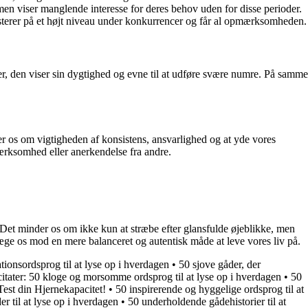
en viser manglende interesse for deres behov uden for disse perioder.
sterer på et højt niveau under konkurrencer og får al opmærksomheden.
r, den viser sin dygtighed og evne til at udføre svære numre. På samme
r os om vigtigheden af ​​konsistens, ansvarlighed og at yde vores
mærksomhed eller anerkendelse fra andre.
 Det minder os om ikke kun at stræbe efter glansfulde øjeblikke, men
væge os mod en mere balanceret og autentisk måde at leve vores liv på.
tionsordsprog til at lyse op i hverdagen
•
50 sjove gåder, der
citater: 50 kloge og morsomme ordsprog til at lyse op i hverdagen
•
50
st din Hjernekapacitet!
•
50 inspirerende og hyggelige ordsprog til at
 til at lyse op i hverdagen
•
50 underholdende gådehistorier til at