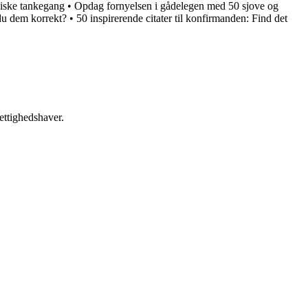
giske tankegang
•
Opdag fornyelsen i gådelegen med 50 sjove og
du dem korrekt?
•
50 inspirerende citater til konfirmanden: Find det
ettighedshaver.