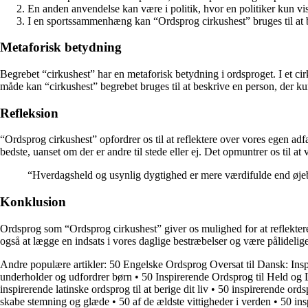
En anden anvendelse kan være i politik, hvor en politiker kun v
I en sportssammenhæng kan “Ordsprog cirkushest” bruges til at 
Metaforisk betydning
Begrebet “cirkushest” har en metaforisk betydning i ordsproget. I et c
måde kan “cirkushest” begrebet bruges til at beskrive en person, der ku
Refleksion
“Ordsprog cirkushest” opfordrer os til at reflektere over vores egen ad
bedste, uanset om der er andre til stede eller ej. Det opmuntrer os til
“Hverdagsheld og usynlig dygtighed er mere værdifulde end øje
Konklusion
Ordsprog som “Ordsprog cirkushest” giver os mulighed for at reflekter
også at lægge en indsats i vores daglige bestræbelser og være pålidelig
Andre populære artikler:
50 Engelske Ordsprog Oversat til Dansk: Insp
underholder og udfordrer børn
•
50 Inspirerende Ordsprog til Held og
inspirerende latinske ordsprog til at berige dit liv
•
50 inspirerende ordsp
skabe stemning og glæde
•
50 af de ældste vittigheder i verden
•
50 ins