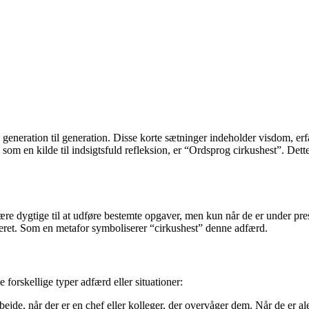
a generation til generation. Disse korte sætninger indeholder visdom, erf
 som en kilde til indsigtsfuld refleksion, er “Ordsprog cirkushest”. De
e dygtige til at udføre bestemte opgaver, men kun når de er under pres 
eret. Som en metafor symboliserer “cirkushest” denne adfærd.
 forskellige typer adfærd eller situationer:
ejde, når der er en chef eller kolleger, der overvåger dem. Når de er a