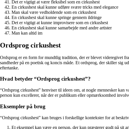
Det er vigtigt at være fleksibel som en cirkushest
En cirkushest skal kunne udføre svære tricks med elegance
Man skal være vedholdende som en cirkushest
En cirkushest skal kunne springe gennem ildringe
Det er vigtigt at kunne improvisere som en cirkushest
En cirkushest skal kunne samarbejde med andre artister
Man kan altid im
Ordsprog cirkushest
Ordsprog er en form for mundtlig tradition, der er blevet videregivet fr
sandheder på en poetisk og koncis måde. Et ordsprog, der skiller sig ud
eftertanke.
Hvad betyder “Ordsprog cirkushest”?
“Ordsprog cirkushest” henviser til ideen om, at nogle mennesker kan vær
person kun excellerer, når der er publikum eller opmærksomhed involv
Eksempler på brug
“Ordsprog cirkushest” kan bruges i forskellige kontekster for at beskrive
Et eksempel kan være en person, der kun præsterer godt på sit arb