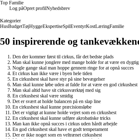
Top Familie
Log på
Opret profil
Nyhedsbrev
Kategorier
Hus
Budget
Tøj
Hygge
Ekspertise
Spil
Eventyr
Kost
Læring
Familie
50 inspirerende og tankevækkende
Den der kommer først til cirkus, får det bedste plads
Man skal kunne jonglere med mange bolde for at være en dygtig
Nogle gange skal man hoppe gennem ringe for at opnå succes
Et cirkus kan ikke være i byen hele tiden
En cirkushest skal have styr på sine bevægelser
Man skal kunne løbe uden at falde for at være en god cirkushest
Man skal altid have sit cirkusværktøj med sig
En cirkushest skal være smidig
Det er svært at holde balancen på en slap line
En cirkushest skal kunne præcisionsløbe
Det er vigtigt at kunne holde vejret som en cirkushest
En cirkushest skal kunne udføre akrobatiske tricks
Man kan ikke opnå succes i cirkus uden hårdt arbejde
En god cirkushest skal have et godt temperament
Der er ikke noget som en veltrænet cirkushest