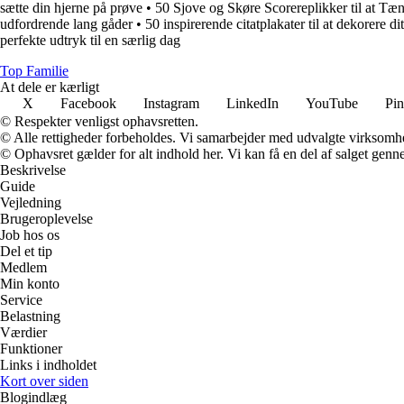
sætte din hjerne på prøve
•
50 Sjove og Skøre Scorereplikker til at Tæ
udfordrende lang gåder
•
50 inspirerende citatplakater til at dekorere di
perfekte udtryk til en særlig dag
Top Familie
At dele er kærligt
X
Facebook
Instagram
LinkedIn
YouTube
Pin
© Respekter venligst ophavsretten.
© Alle rettigheder forbeholdes. Vi samarbejder med udvalgte virksomhed
© Ophavsret gælder for alt indhold her. Vi kan få en del af salget genne
Beskrivelse
Guide
Vejledning
Brugeroplevelse
Job hos os
Del et tip
Medlem
Min konto
Service
Belastning
Værdier
Funktioner
Links i indholdet
Kort over siden
Blogindlæg