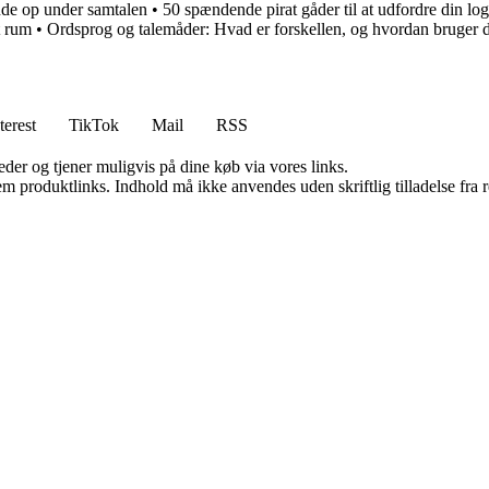
nde op under samtalen
•
50 spændende pirat gåder til at udfordre din lo
t rum
•
Ordsprog og talemåder: Hvad er forskellen, og hvordan bruger 
terest
TikTok
Mail
RSS
er og tjener muligvis på dine køb via vores links.
m produktlinks. Indhold må ikke anvendes uden skriftlig tilladelse fra r