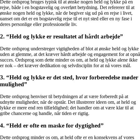
Dette ordsprog bruges typisk til at ønske nogen held og lykke på en
rejse, både i en bogstavelig og overført betydning. Det refererer til at
ønske nogen held og lykke, når de begiver sig ud på en rejse i livet,
uanset om det er en bogstavelig rejse til et nyt sted eller en ny fase i
deres personlige eller professionelle liv.
2. “Held og lykke er resultatet af hårdt arbejde”
Dette ordsprog understreger vigtigheden af ​​blot at ønske held og lykke
uden at glemme, at det kræver hårdt arbejde og engagement for at opnå
succes. Ordsprog som dette minder os om, at held og lykke alene ikke
er nok – det kræver dedikation og selvdisciplin for at nå vores mål.
3. “Held og lykke er det sted, hvor forberedelse møder
mulighed”
Dette ordsprog henviser til betydningen af ​​at være forberedt på at
udnytte muligheder, når de opstår. Det illustrerer ideen om, at held og
lykke er mere end ren tilfældighed; det handler om at være klar til at
gribe chancerne og handle, når tiden er rigtig.
4. “Held er ofte en maske for dygtighed”
Dette ordsprog minder os om, at held ofte er en konsekvens af vores