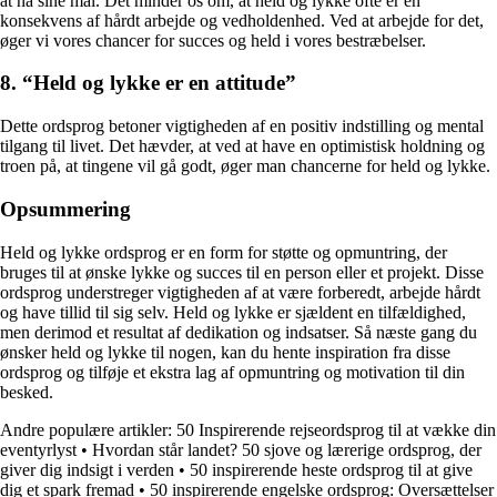
at nå sine mål. Det minder os om, at held og lykke ofte er en
konsekvens af hårdt arbejde og vedholdenhed. Ved at arbejde for det,
øger vi vores chancer for succes og held i vores bestræbelser.
8. “Held og lykke er en attitude”
Dette ordsprog betoner vigtigheden af ​​en positiv indstilling og mental
tilgang til livet. Det hævder, at ved at have en optimistisk holdning og
troen på, at tingene vil gå godt, øger man chancerne for held og lykke.
Opsummering
Held og lykke ordsprog er en form for støtte og opmuntring, der
bruges til at ønske lykke og succes til en person eller et projekt. Disse
ordsprog understreger vigtigheden af ​​at være forberedt, arbejde hårdt
og have tillid til sig selv. Held og lykke er sjældent en tilfældighed,
men derimod et resultat af dedikation og indsatser. Så næste gang du
ønsker held og lykke til nogen, kan du hente inspiration fra disse
ordsprog og tilføje et ekstra lag af opmuntring og motivation til din
besked.
Andre populære artikler:
50 Inspirerende rejseordsprog til at vække din
eventyrlyst
•
Hvordan står landet? 50 sjove og lærerige ordsprog, der
giver dig indsigt i verden
•
50 inspirerende heste ordsprog til at give
dig et spark fremad
•
50 inspirerende engelske ordsprog: Oversættelser