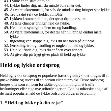
Lykke er en state of mind.
Lykke finder dig, når du mindst forventer det.
At være taknemmelig for selv de mindste ting bringer stor lykke.
Tro på dig selv og heldet vil følge.
Lykken kommer til dem, der tør at drømme stort.
At tage chancer bringer held og lykke.
Held er en synergi mellem tro og handling.
At være taknemmelig for det du har, vil bringe endnu mere
lykke.
Ingenting kan stoppe dig, hvis du har troen på dit held.
Ønskning, tro og handling er nøglen til held og lykke.
Held vil finde dig, hvis du er åben over for det.
At give slip på frygt giver plads til held og lykke.
Held og lykke ordsprog
Held og lykke ordsprog er populære fraser og udtryk, der bruges til at
ønske lykke og succes til en person eller et projekt. Disse ordsprog
bruges ofte som en form for støtte og opmuntring til at træffe
beslutninger eller tage nye udfordringer op. Lad os udforske nogle af
de mest populære held og lykke ordsprog og deres betydning.
1. “Held og lykke på din rejse”