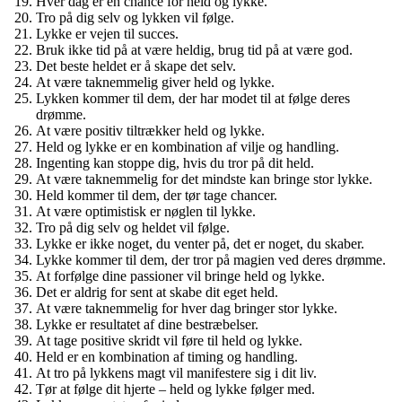
Hver dag er en chance for held og lykke.
Tro på dig selv og lykken vil følge.
Lykke er vejen til succes.
Bruk ikke tid på at være heldig, brug tid på at være god.
Det beste heldet er å skape det selv.
At være taknemmelig giver held og lykke.
Lykken kommer til dem, der har modet til at følge deres
drømme.
At være positiv tiltrækker held og lykke.
Held og lykke er en kombination af vilje og handling.
Ingenting kan stoppe dig, hvis du tror på dit held.
At være taknemmelig for det mindste kan bringe stor lykke.
Held kommer til dem, der tør tage chancer.
At være optimistisk er nøglen til lykke.
Tro på dig selv og heldet vil følge.
Lykke er ikke noget, du venter på, det er noget, du skaber.
Lykke kommer til dem, der tror på magien ved deres drømme.
At forfølge dine passioner vil bringe held og lykke.
Det er aldrig for sent at skabe dit eget held.
At være taknemmelig for hver dag bringer stor lykke.
Lykke er resultatet af dine bestræbelser.
At tage positive skridt vil føre til held og lykke.
Held er en kombination af timing og handling.
At tro på lykkens magt vil manifestere sig i dit liv.
Tør at følge dit hjerte – held og lykke følger med.