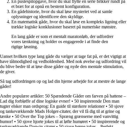
En puslespilopgave, hvor du skal flytte en serie brikker rundt på
et bræt for at opnå en bestemt konfiguration.
En gådehistorie, hvor du skal løse mysteriet ved at samle
oplysninger og identificere den skyldige.
En matematisk gåde, hvor du skal løse en kompleks ligning eller
trække logiske konklusioner baseret på numeriske mønstre.
En lang gåde er som et mentalt maratonløb, der udfordrer
vores tænkning og holder os engagerede i at finde den
rigtige løsning.
Uanset hvilken type lang gåde du vælger at tage fat på, er det vigtigt at
have tålmodighed og vedholdenhed. Med nok øvelse og udfordring vil
du blive bedre til at løse disse gåder og nyde den mentale stimulation,
de giver.
Så tag udfordringen op og lad din hjerne arbejde for at mestre de lange
gåder!
Andre populære artikler:
50 Spændende Gåder om farven på hattene –
Lad dig forbløffe af dine logiske evner!
•
50 inspirerende Den man
tugter elsker man ordsprog: En guide til stærkere relationer
•
50 sjove
og tankevækkende Mads Holger-citater, der vil få dig til at grine og
tænke
•
50 Over the Top jokes – Spræng grænserne med vanvittig
humor!
•
50 sjove hjorte jokes til at løfte humøret
•
50 inspirerende og
tankevækkende Darwin-citater
•
50 sjove børne jokes – Perfekt