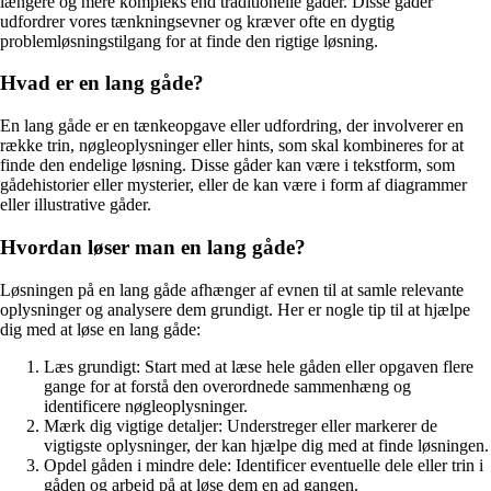
længere og mere kompleks end traditionelle gåder. Disse gåder
udfordrer vores tænkningsevner og kræver ofte en dygtig
problemløsningstilgang for at finde den rigtige løsning.
Hvad er en lang gåde?
En lang gåde er en tænkeopgave eller udfordring, der involverer en
række trin, nøgleoplysninger eller hints, som skal kombineres for at
finde den endelige løsning. Disse gåder kan være i tekstform, som
gådehistorier eller mysterier, eller de kan være i form af diagrammer
eller illustrative gåder.
Hvordan løser man en lang gåde?
Løsningen på en lang gåde afhænger af evnen til at samle relevante
oplysninger og analysere dem grundigt. Her er nogle tip til at hjælpe
dig med at løse en lang gåde:
Læs grundigt: Start med at læse hele gåden eller opgaven flere
gange for at forstå den overordnede sammenhæng og
identificere nøgleoplysninger.
Mærk dig vigtige detaljer: Understreger eller markerer de
vigtigste oplysninger, der kan hjælpe dig med at finde løsningen.
Opdel gåden i mindre dele: Identificer eventuelle dele eller trin i
gåden og arbejd på at løse dem en ad gangen.