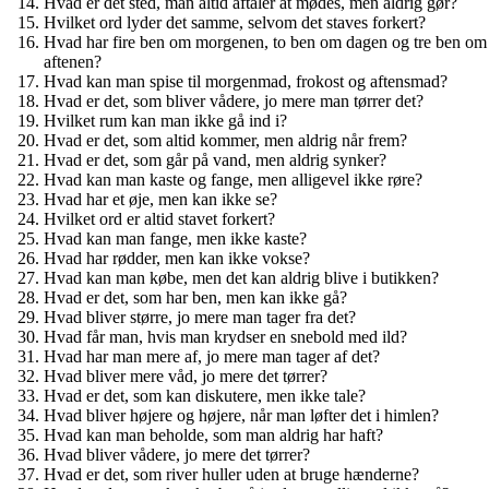
Hvad er det sted, man altid aftaler at mødes, men aldrig gør?
Hvilket ord lyder det samme, selvom det staves forkert?
Hvad har fire ben om morgenen, to ben om dagen og tre ben om
aftenen?
Hvad kan man spise til morgenmad, frokost og aftensmad?
Hvad er det, som bliver vådere, jo mere man tørrer det?
Hvilket rum kan man ikke gå ind i?
Hvad er det, som altid kommer, men aldrig når frem?
Hvad er det, som går på vand, men aldrig synker?
Hvad kan man kaste og fange, men alligevel ikke røre?
Hvad har et øje, men kan ikke se?
Hvilket ord er altid stavet forkert?
Hvad kan man fange, men ikke kaste?
Hvad har rødder, men kan ikke vokse?
Hvad kan man købe, men det kan aldrig blive i butikken?
Hvad er det, som har ben, men kan ikke gå?
Hvad bliver større, jo mere man tager fra det?
Hvad får man, hvis man krydser en snebold med ild?
Hvad har man mere af, jo mere man tager af det?
Hvad bliver mere våd, jo mere det tørrer?
Hvad er det, som kan diskutere, men ikke tale?
Hvad bliver højere og højere, når man løfter det i himlen?
Hvad kan man beholde, som man aldrig har haft?
Hvad bliver vådere, jo mere det tørrer?
Hvad er det, som river huller uden at bruge hænderne?