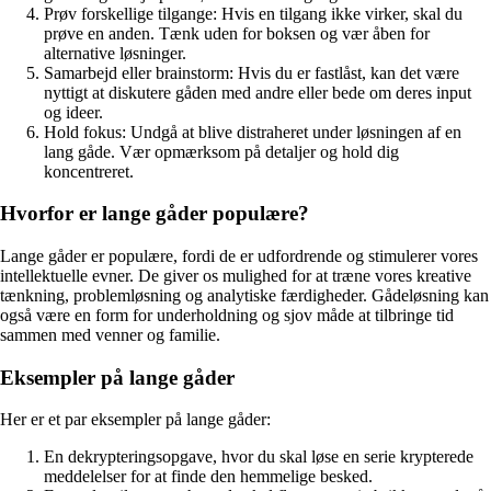
Prøv forskellige tilgange: Hvis en tilgang ikke virker, skal du
prøve en anden. Tænk uden for boksen og vær åben for
alternative løsninger.
Samarbejd eller brainstorm: Hvis du er fastlåst, kan det være
nyttigt at diskutere gåden med andre eller bede om deres input
og ideer.
Hold fokus: Undgå at blive distraheret under løsningen af ​​en
lang gåde. Vær opmærksom på detaljer og hold dig
koncentreret.
Hvorfor er lange gåder populære?
Lange gåder er populære, fordi de er udfordrende og stimulerer vores
intellektuelle evner. De giver os mulighed for at træne vores kreative
tænkning, problemløsning og analytiske færdigheder. Gådeløsning kan
også være en form for underholdning og sjov måde at tilbringe tid
sammen med venner og familie.
Eksempler på lange gåder
Her er et par eksempler på lange gåder:
En dekrypteringsopgave, hvor du skal løse en serie krypterede
meddelelser for at finde den hemmelige besked.