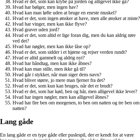
Hvad er det, som kan krybe på jorden og alligevel ikke gå?
Hvad har bølger, men ingen hav?
Hvad kan man løfte uden at bruge en eneste muskel?
Hvad er det, som ingen ønsker at have, men alle ønsker at miste?
Hvad har vinger, men kan ikke flyve?
Hvad graver uden jord?
Hvad er det, som altid er lige foran dig, men du kan aldrig røre
ved det?
Hvad har nøgler, men kan ikke låse op?
Hvad er det, som sidder i et hjørne og rejser verden rundt?
Hvad er altid gammelt og aldrig nyt?
Hvad har håndtag, men kan ikke åbnes?
Hvad kan man stille, men ikke gå til?
Hvad går i stykker, når man siger dens navn?
Hvad bliver større, jo mere man fjerner fra det?
Hvad er det, som kun kan bruges, når det er brudt?
Hvad er det, som har kød, ben og hår, men alligevel ikke lever?
Hvad har ingen nøgler, men kan alligevel åbnes?
Hvad har fire ben om morgenen, to ben om natten og tre ben om
natten?
Lang gåde
En lang gåde er en type gåde eller puslespil, der er kendt for at være