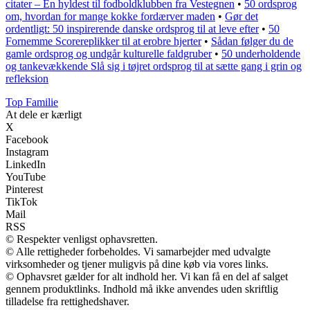
citater – En hyldest til fodboldklubben fra Vestegnen
•
50 ordsprog
om, hvordan for mange kokke fordærver maden
•
Gør det
ordentligt: 50 inspirerende danske ordsprog til at leve efter
•
50
Fornemme Scorereplikker til at erobre hjerter
•
Sådan følger du de
gamle ordsprog og undgår kulturelle faldgruber
•
50 underholdende
og tankevækkende Slå sig i tøjret ordsprog til at sætte gang i grin og
refleksion
Top Familie
At dele er kærligt
X
Facebook
Instagram
LinkedIn
YouTube
Pinterest
TikTok
Mail
RSS
© Respekter venligst ophavsretten.
© Alle rettigheder forbeholdes. Vi samarbejder med udvalgte
virksomheder og tjener muligvis på dine køb via vores links.
© Ophavsret gælder for alt indhold her. Vi kan få en del af salget
gennem produktlinks. Indhold må ikke anvendes uden skriftlig
tilladelse fra rettighedshaver.