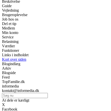
Beskrivelse
Guide
Vejledning
Brugeroplevelse
Job hos os
Del et tip
Medlem
Min konto
Service
Belastning
Værdier
Funktioner
Links i indholdet
Kort over siden
Blogindlæg
Arkiv
Blogside
Feed
TopFamilie.dk
informedia
kontakt@informedia.dk
At dele er kærligt
X
Facebook