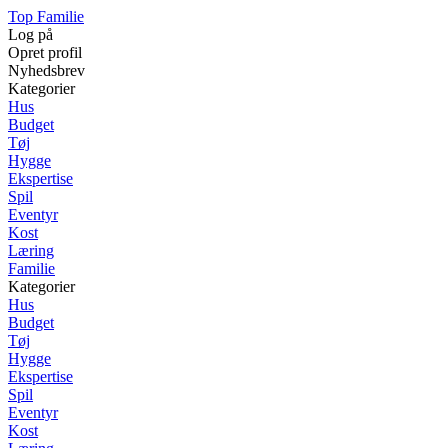
Top Familie
Log på
Opret profil
Nyhedsbrev
Kategorier
Hus
Budget
Tøj
Hygge
Ekspertise
Spil
Eventyr
Kost
Læring
Familie
Kategorier
Hus
Budget
Tøj
Hygge
Ekspertise
Spil
Eventyr
Kost