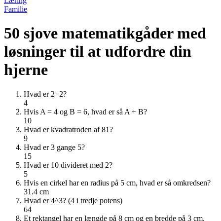
Læring
Familie
50 sjove matematikgåder med
løsninger til at udfordre din
hjerne
Hvad er 2+2?
4
Hvis A = 4 og B = 6, hvad er så A + B?
10
Hvad er kvadratroden af 81?
9
Hvad er 3 gange 5?
15
Hvad er 10 divideret med 2?
5
Hvis en cirkel har en radius på 5 cm, hvad er så omkredsen?
31.4 cm
Hvad er 4^3? (4 i tredje potens)
64
Et rektangel har en længde på 8 cm og en bredde på 3 cm.