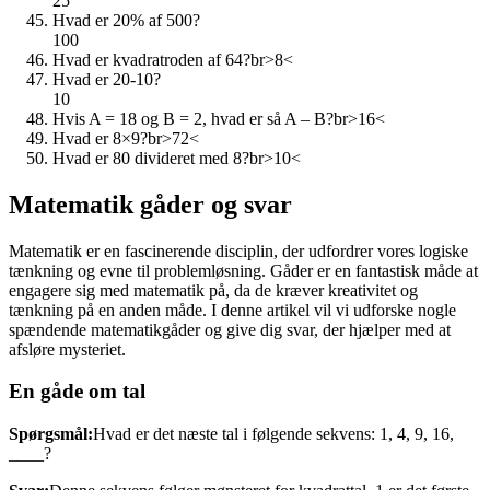
25
Hvad er 20% af 500?
100
Hvad er kvadratroden af 64?br>8<
Hvad er 20-10?
10
Hvis A = 18 og B = 2, hvad er så A – B?br>16<
Hvad er 8×9?br>72<
Hvad er 80 divideret med 8?br>10<
Matematik gåder og svar
Matematik er en fascinerende disciplin, der udfordrer vores logiske
tænkning og evne til problemløsning. Gåder er en fantastisk måde at
engagere sig med matematik på, da de kræver kreativitet og
tænkning på en anden måde. I denne artikel vil vi udforske nogle
spændende matematikgåder og give dig svar, der hjælper med at
afsløre mysteriet.
En gåde om tal
Spørgsmål:
Hvad er det næste tal i følgende sekvens: 1, 4, 9, 16,
____?