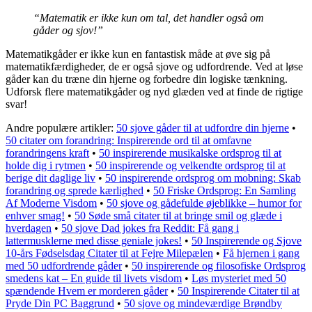
“Matematik er ikke kun om tal, det handler også om
gåder og sjov!”
Matematikgåder er ikke kun en fantastisk måde at øve sig på
matematikfærdigheder, de er også sjove og udfordrende. Ved at løse
gåder kan du træne din hjerne og forbedre din logiske tænkning.
Udforsk flere matematikgåder og nyd glæden ved at finde de rigtige
svar!
Andre populære artikler:
50 sjove gåder til at udfordre din hjerne
•
50 citater om forandring: Inspirerende ord til at omfavne
forandringens kraft
•
50 inspirerende musikalske ordsprog til at
holde dig i rytmen
•
50 inspirerende og velkendte ordsprog til at
berige dit daglige liv
•
50 inspirerende ordsprog om mobning: Skab
forandring og sprede kærlighed
•
50 Friske Ordsprog: En Samling
Af Moderne Visdom
•
50 sjove og gådefulde øjeblikke – humor for
enhver smag!
•
50 Søde små citater til at bringe smil og glæde i
hverdagen
•
50 sjove Dad jokes fra Reddit: Få gang i
lattermusklerne med disse geniale jokes!
•
50 Inspirerende og Sjove
10-års Fødselsdag Citater til at Fejre Milepælen
•
Få hjernen i gang
med 50 udfordrende gåder
•
50 inspirerende og filosofiske Ordsprog
smedens kat – En guide til livets visdom
•
Løs mysteriet med 50
spændende Hvem er morderen gåder
•
50 Inspirerende Citater til at
Pryde Din PC Baggrund
•
50 sjove og mindeværdige Brøndby