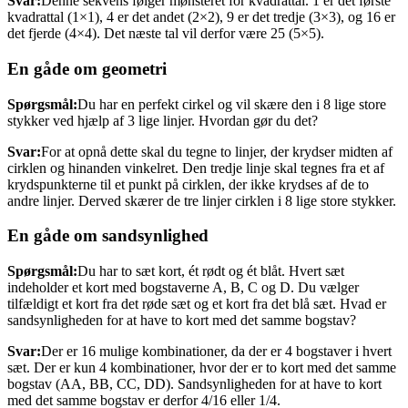
Svar:
Denne sekvens følger mønsteret for kvadrattal. 1 er det første
kvadrattal (1×1), 4 er det andet (2×2), 9 er det tredje (3×3), og 16 er
det fjerde (4×4). Det næste tal vil derfor være 25 (5×5).
En gåde om geometri
Spørgsmål:
Du har en perfekt cirkel og vil skære den i 8 lige store
stykker ved hjælp af 3 lige linjer. Hvordan gør du det?
Svar:
For at opnå dette skal du tegne to linjer, der krydser midten af
cirklen og hinanden vinkelret. Den tredje linje skal tegnes fra et af
krydspunkterne til et punkt på cirklen, der ikke krydses af de to
andre linjer. Derved skærer de tre linjer cirklen i 8 lige store stykker.
En gåde om sandsynlighed
Spørgsmål:
Du har to sæt kort, ét rødt og ét blåt. Hvert sæt
indeholder et kort med bogstaverne A, B, C og D. Du vælger
tilfældigt et kort fra det røde sæt og et kort fra det blå sæt. Hvad er
sandsynligheden for at have to kort med det samme bogstav?
Svar:
Der er 16 mulige kombinationer, da der er 4 bogstaver i hvert
sæt. Der er kun 4 kombinationer, hvor der er to kort med det samme
bogstav (AA, BB, CC, DD). Sandsynligheden for at have to kort
med det samme bogstav er derfor 4/16 eller 1/4.