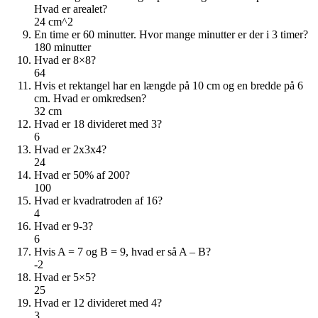
Hvad er arealet?
24 cm^2
En time er 60 minutter. Hvor mange minutter er der i 3 timer?
180 minutter
Hvad er 8×8?
64
Hvis et rektangel har en længde på 10 cm og en bredde på 6
cm. Hvad er omkredsen?
32 cm
Hvad er 18 divideret med 3?
6
Hvad er 2x3x4?
24
Hvad er 50% af 200?
100
Hvad er kvadratroden af 16?
4
Hvad er 9-3?
6
Hvis A = 7 og B = 9, hvad er så A – B?
-2
Hvad er 5×5?
25
Hvad er 12 divideret med 4?
3