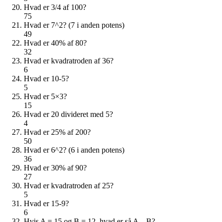
Hvad er 3/4 af 100?
75
Hvad er 7^2? (7 i anden potens)
49
Hvad er 40% af 80?
32
Hvad er kvadratroden af 36?
6
Hvad er 10-5?
5
Hvad er 5×3?
15
Hvad er 20 divideret med 5?
4
Hvad er 25% af 200?
50
Hvad er 6^2? (6 i anden potens)
36
Hvad er 30% af 90?
27
Hvad er kvadratroden af 25?
5
Hvad er 15-9?
6
Hvis A = 15 og B = 12, hvad er så A – B?