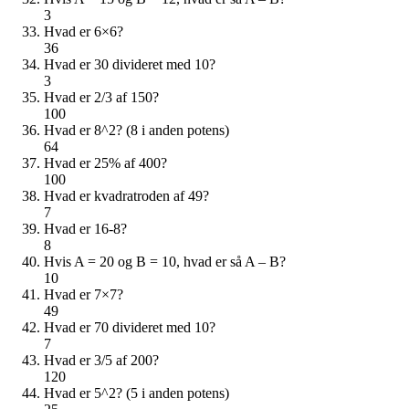
3
Hvad er 6×6?
36
Hvad er 30 divideret med 10?
3
Hvad er 2/3 af 150?
100
Hvad er 8^2? (8 i anden potens)
64
Hvad er 25% af 400?
100
Hvad er kvadratroden af 49?
7
Hvad er 16-8?
8
Hvis A = 20 og B = 10, hvad er så A – B?
10
Hvad er 7×7?
49
Hvad er 70 divideret med 10?
7
Hvad er 3/5 af 200?
120
Hvad er 5^2? (5 i anden potens)