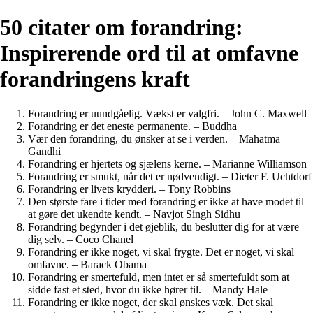
50 citater om forandring:
Inspirerende ord til at omfavne
forandringens kraft
Forandring er uundgåelig. Vækst er valgfri. – John C. Maxwell
Forandring er det eneste permanente. – Buddha
Vær den forandring, du ønsker at se i verden. – Mahatma
Gandhi
Forandring er hjertets og sjælens kerne. – Marianne Williamson
Forandring er smukt, når det er nødvendigt. – Dieter F. Uchtdorf
Forandring er livets krydderi. – Tony Robbins
Den største fare i tider med forandring er ikke at have modet til
at gøre det ukendte kendt. – Navjot Singh Sidhu
Forandring begynder i det øjeblik, du beslutter dig for at være
dig selv. – Coco Chanel
Forandring er ikke noget, vi skal frygte. Det er noget, vi skal
omfavne. – Barack Obama
Forandring er smertefuld, men intet er så smertefuldt som at
sidde fast et sted, hvor du ikke hører til. – Mandy Hale
Forandring er ikke noget, der skal ønskes væk. Det skal