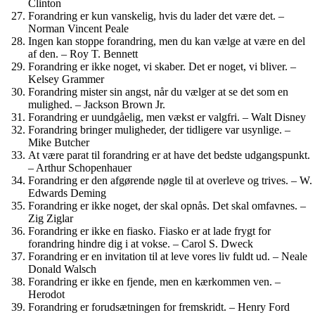
Clinton
Forandring er kun vanskelig, hvis du lader det være det. –
Norman Vincent Peale
Ingen kan stoppe forandring, men du kan vælge at være en del
af den. – Roy T. Bennett
Forandring er ikke noget, vi skaber. Det er noget, vi bliver. –
Kelsey Grammer
Forandring mister sin angst, når du vælger at se det som en
mulighed. – Jackson Brown Jr.
Forandring er uundgåelig, men vækst er valgfri. – Walt Disney
Forandring bringer muligheder, der tidligere var usynlige. –
Mike Butcher
At være parat til forandring er at have det bedste udgangspunkt.
– Arthur Schopenhauer
Forandring er den afgørende nøgle til at overleve og trives. – W.
Edwards Deming
Forandring er ikke noget, der skal opnås. Det skal omfavnes. –
Zig Ziglar
Forandring er ikke en fiasko. Fiasko er at lade frygt for
forandring hindre dig i at vokse. – Carol S. Dweck
Forandring er en invitation til at leve vores liv fuldt ud. – Neale
Donald Walsch
Forandring er ikke en fjende, men en kærkommen ven. –
Herodot
Forandring er forudsætningen for fremskridt. – Henry Ford