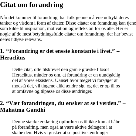
Citat om forandring
Når det kommer til forandring, har folk gennem årene udtrykt deres
tanker og visdom i form af citater. Disse citater om forandring kan tjene
som kilde til inspiration, motivation og refleksion for os alle. Her er
nogle af de mest betydningsfulde citater om forandring, der har bevist
deres tidløse relevans.
1. “Forandring er det eneste konstante i livet.” –
Heraclitus
Dette citat, ofte tilskrevet den gamle græske filosof
Heraclitus, minder os om, at forandring er en uundgåelig
del af vores eksistens. Uanset hvor meget vi forsøger at
modstå det, vil tingene altid ændre sig, og det er op til os
at omfavne og tilpasse os disse ændringer.
2. “Vær forandringen, du ønsker at se i verden.” –
Mahatma Gandhi
Denne stærke erklæring opfordrer os til ikke kun at håbe
på forandring, men også at være aktive deltagere i at
skabe den. Hvis vi ønsker at se positive ændringer