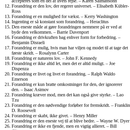
accepteres som en del af livets rejse. – Karen Salmansohn
Forandring er den lov, der regerer universet. – Elisabeth Kübler-
Ross
Forandring er en mulighed for vækst. – Kerry Washington
Ingenting er så konstant som forandring. – Heraclitus
Den eneste måde at gøre forandringen nemmere på er ved at
byde den velkommen. – Barrie Davenport
Forandring er drivkraften bag enhver form for forbedring. –
Benjamin Disraeli
Forandring er mulig, hvis man har viljen og modet til at tage det
første skridt. – Rosalynn Carter
Forandring er naturens lov. – John F. Kennedy
Forandring er ikke altid let, men det er altid muligt. – Joe
Dispenza
Forandring er livet og livet er forandring. – Ralph Waldo
Emerson
Forandring er kun bratte omkostninger for den, der ignorerer
den. – Isaac Asimov
Forandring kræver mod, men det kan også give styrke. – Lao
Tzu
Forandring er den nødvendige forløber for fremskridt. – Franklin
D. Roosevelt
Forandring er skabt, ikke givet. – Henry Miller
Forandring er den eneste vej til at blive bedre. – Wayne W. Dyer
Forandring er ikke en fjende, men en vigtig allieret. – Bill