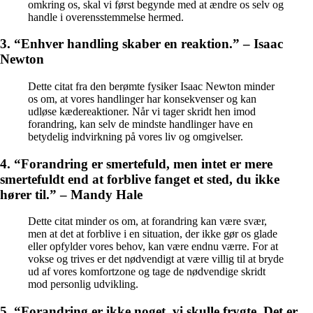
omkring os, skal vi først begynde med at ændre os selv og
handle i overensstemmelse hermed.
3. “Enhver handling skaber en reaktion.” – Isaac
Newton
Dette citat fra den berømte fysiker Isaac Newton minder
os om, at vores handlinger har konsekvenser og kan
udløse kædereaktioner. Når vi tager skridt hen imod
forandring, kan selv de mindste handlinger have en
betydelig indvirkning på vores liv og omgivelser.
4. “Forandring er smertefuld, men intet er mere
smertefuldt end at forblive fanget et sted, du ikke
hører til.” – Mandy Hale
Dette citat minder os om, at forandring kan være svær,
men at det at forblive i en situation, der ikke gør os glade
eller opfylder vores behov, kan være endnu værre. For at
vokse og trives er det nødvendigt at være villig til at bryde
ud af vores komfortzone og tage de nødvendige skridt
mod personlig udvikling.
5. “Forandring er ikke noget, vi skulle frygte. Det er