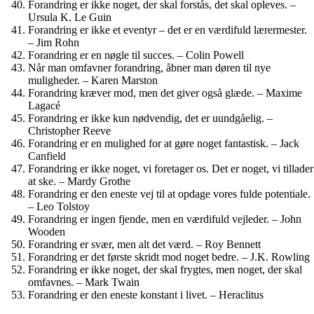
Forandring er ikke noget, der skal forstås, det skal opleves. –
Ursula K. Le Guin
Forandring er ikke et eventyr – det er en værdifuld lærermester.
– Jim Rohn
Forandring er en nøgle til succes. – Colin Powell
Når man omfavner forandring, åbner man døren til nye
muligheder. – Karen Marston
Forandring kræver mod, men det giver også glæde. – Maxime
Lagacé
Forandring er ikke kun nødvendig, det er uundgåelig. –
Christopher Reeve
Forandring er en mulighed for at gøre noget fantastisk. – Jack
Canfield
Forandring er ikke noget, vi foretager os. Det er noget, vi tillader
at ske. – Mardy Grothe
Forandring er den eneste vej til at opdage vores fulde potentiale.
– Leo Tolstoy
Forandring er ingen fjende, men en værdifuld vejleder. – John
Wooden
Forandring er svær, men alt det værd. – Roy Bennett
Forandring er det første skridt mod noget bedre. – J.K. Rowling
Forandring er ikke noget, der skal frygtes, men noget, der skal
omfavnes. – Mark Twain
Forandring er den eneste konstant i livet. – Heraclitus