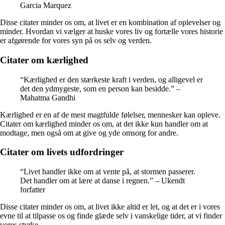
Garcia Marquez
Disse citater minder os om, at livet er en kombination af oplevelser og
minder. Hvordan vi vælger at huske vores liv og fortælle vores historie
er afgørende for vores syn på os selv og verden.
Citater om kærlighed
“Kærlighed er den stærkeste kraft i verden, og alligevel er
det den ydmygeste, som en person kan besidde.” –
Mahatma Gandhi
Kærlighed er en af de mest magtfulde følelser, mennesker kan opleve.
Citater om kærlighed minder os om, at det ikke kun handler om at
modtage, men også om at give og yde omsorg for andre.
Citater om livets udfordringer
“Livet handler ikke om at vente på, at stormen passerer.
Det handler om at lære at danse i regnen.” – Ukendt
forfatter
Disse citater minder os om, at livet ikke altid er let, og at det er i vores
evne til at tilpasse os og finde glæde selv i vanskelige tider, at vi finder
vores styrke.