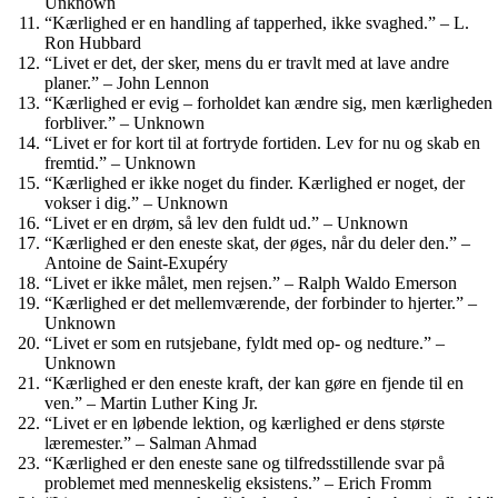
Unknown
“Kærlighed er en handling af tapperhed, ikke svaghed.” – L.
Ron Hubbard
“Livet er det, der sker, mens du er travlt med at lave andre
planer.” – John Lennon
“Kærlighed er evig – forholdet kan ændre sig, men kærligheden
forbliver.” – Unknown
“Livet er for kort til at fortryde fortiden. Lev for nu og skab en
fremtid.” – Unknown
“Kærlighed er ikke noget du finder. Kærlighed er noget, der
vokser i dig.” – Unknown
“Livet er en drøm, så lev den fuldt ud.” – Unknown
“Kærlighed er den eneste skat, der øges, når du deler den.” –
Antoine de Saint-Exupéry
“Livet er ikke målet, men rejsen.” – Ralph Waldo Emerson
“Kærlighed er det mellemværende, der forbinder to hjerter.” –
Unknown
“Livet er som en rutsjebane, fyldt med op- og nedture.” –
Unknown
“Kærlighed er den eneste kraft, der kan gøre en fjende til en
ven.” – Martin Luther King Jr.
“Livet er en løbende lektion, og kærlighed er dens største
læremester.” – Salman Ahmad
“Kærlighed er den eneste sane og tilfredsstillende svar på
problemet med menneskelig eksistens.” – Erich Fromm