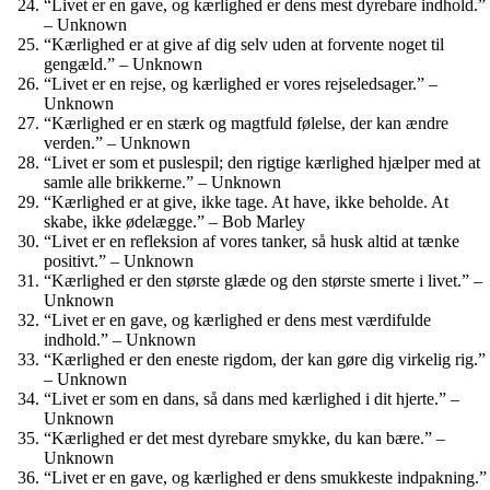
“Livet er en gave, og kærlighed er dens mest dyrebare indhold.”
– Unknown
“Kærlighed er at give af dig selv uden at forvente noget til
gengæld.” – Unknown
“Livet er en rejse, og kærlighed er vores rejseledsager.” –
Unknown
“Kærlighed er en stærk og magtfuld følelse, der kan ændre
verden.” – Unknown
“Livet er som et puslespil; den rigtige kærlighed hjælper med at
samle alle brikkerne.” – Unknown
“Kærlighed er at give, ikke tage. At have, ikke beholde. At
skabe, ikke ødelægge.” – Bob Marley
“Livet er en refleksion af vores tanker, så husk altid at tænke
positivt.” – Unknown
“Kærlighed er den største glæde og den største smerte i livet.” –
Unknown
“Livet er en gave, og kærlighed er dens mest værdifulde
indhold.” – Unknown
“Kærlighed er den eneste rigdom, der kan gøre dig virkelig rig.”
– Unknown
“Livet er som en dans, så dans med kærlighed i dit hjerte.” –
Unknown
“Kærlighed er det mest dyrebare smykke, du kan bære.” –
Unknown
“Livet er en gave, og kærlighed er dens smukkeste indpakning.”