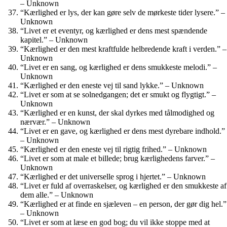
– Unknown
“Kærlighed er lys, der kan gøre selv de mørkeste tider lysere.” –
Unknown
“Livet er et eventyr, og kærlighed er dens mest spændende
kapitel.” – Unknown
“Kærlighed er den mest kraftfulde helbredende kraft i verden.” –
Unknown
“Livet er en sang, og kærlighed er dens smukkeste melodi.” –
Unknown
“Kærlighed er den eneste vej til sand lykke.” – Unknown
“Livet er som at se solnedgangen; det er smukt og flygtigt.” –
Unknown
“Kærlighed er en kunst, der skal dyrkes med tålmodighed og
nærvær.” – Unknown
“Livet er en gave, og kærlighed er dens mest dyrebare indhold.”
– Unknown
“Kærlighed er den eneste vej til rigtig frihed.” – Unknown
“Livet er som at male et billede; brug kærlighedens farver.” –
Unknown
“Kærlighed er det universelle sprog i hjertet.” – Unknown
“Livet er fuld af overraskelser, og kærlighed er den smukkeste af
dem alle.” – Unknown
“Kærlighed er at finde en sjæleven – en person, der gør dig hel.”
– Unknown
“Livet er som at læse en god bog; du vil ikke stoppe med at