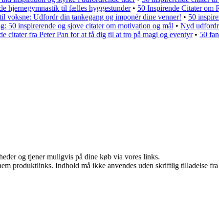
nde hjernegymnastik til fælles hyggestunder
•
50 Inspirende Citater om
til voksne: Udfordr din tankegang og imponér dine venner!
•
50 inspire
g: 50 inspirerende og sjove citater om motivation og mål
•
Nyd udfordri
e citater fra Peter Pan for at få dig til at tro på magi og eventyr
•
50 fan
eder og tjener muligvis på dine køb via vores links.
nem produktlinks. Indhold må ikke anvendes uden skriftlig tilladelse fra