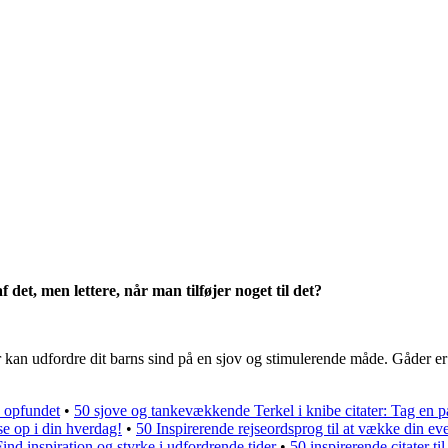
 det, men lettere, når man tilføjer noget til det?
kan udfordre dit barns sind på en sjov og stimulerende måde. Gåder er 
 opfundet
•
50 sjove og tankevækkende Terkel i knibe citater: Tag en 
e op i din hverdag!
•
50 Inspirerende rejseordsprog til at vække din eve
ind inspiration og styrke i udfordrende tider
•
50 inspirerende citater til