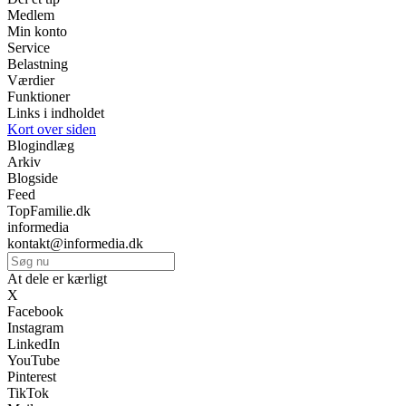
Medlem
Min konto
Service
Belastning
Værdier
Funktioner
Links i indholdet
Kort over siden
Blogindlæg
Arkiv
Blogside
Feed
TopFamilie.dk
informedia
kontakt@informedia.dk
At dele er kærligt
X
Facebook
Instagram
LinkedIn
YouTube
Pinterest
TikTok