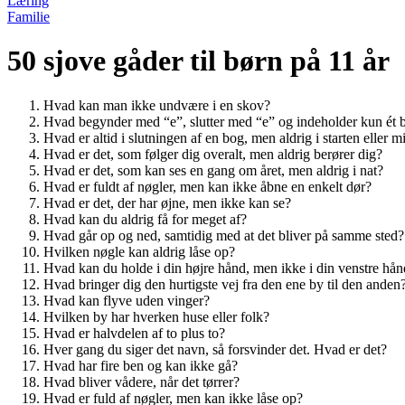
Læring
Familie
50 sjove gåder til børn på 11 år
Hvad kan man ikke undvære i en skov?
Hvad begynder med “e”, slutter med “e” og indeholder kun ét 
Hvad er altid i slutningen af en bog, men aldrig i starten eller m
Hvad er det, som følger dig overalt, men aldrig berører dig?
Hvad er det, som kan ses en gang om året, men aldrig i nat?
Hvad er fuldt af nøgler, men kan ikke åbne en enkelt dør?
Hvad er det, der har øjne, men ikke kan se?
Hvad kan du aldrig få for meget af?
Hvad går op og ned, samtidig med at det bliver på samme sted?
Hvilken nøgle kan aldrig låse op?
Hvad kan du holde i din højre hånd, men ikke i din venstre hå
Hvad bringer dig den hurtigste vej fra den ene by til den anden
Hvad kan flyve uden vinger?
Hvilken by har hverken huse eller folk?
Hvad er halvdelen af to plus to?
Hver gang du siger det navn, så forsvinder det. Hvad er det?
Hvad har fire ben og kan ikke gå?
Hvad bliver vådere, når det tørrer?
Hvad er fuld af nøgler, men kan ikke låse op?