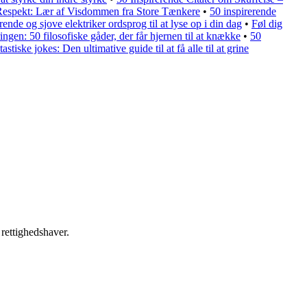
 Respekt: Lær af Visdommen fra Store Tænkere
•
50 inspirerende
rende og sjove elektriker ordsprog til at lyse op i din dag
•
Føl dig
ngen: 50 filosofiske gåder, der får hjernen til at knække
•
50
tastiske jokes: Den ultimative guide til at få alle til at grine
 rettighedshaver.