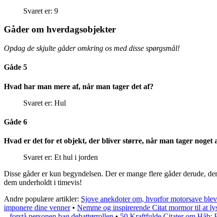
Svaret er: 9
Gåder om hverdagsobjekter
Opdag de skjulte gåder omkring os med disse spørgsmål!
Gåde 5
Hvad har man mere af, når man tager det af?
Svaret er: Hul
Gåde 6
Hvad er det for et objekt, der bliver større, når man tager noget af
Svaret er: Et hul i jorden
Disse gåder er kun begyndelsen. Der er mange flere gåder derude, der 
dem underholdt i timevis!
Andre populære artikler:
Sjove anekdoter om, hvorfor motorsave blev
imponere dine venner
•
Nemme og inspirerende Citat mormor til at lys
– forstå personen bag debattørrollen
•
50 Kraftfulde Citater om Håb: F