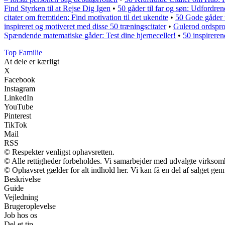
Find Styrken til at Rejse Dig Igen
•
50 gåder til far og søn: Udfordre
citater om fremtiden: Find motivation til det ukendte
•
50 Gode gåder 
inspireret og motiveret med disse 50 træningscitater
•
Gulerod ordspro
Spændende matematiske gåder: Test dine hjerneceller!
•
50 inspirerend
Top Familie
At dele er kærligt
X
Facebook
Instagram
LinkedIn
YouTube
Pinterest
TikTok
Mail
RSS
© Respekter venligst ophavsretten.
© Alle rettigheder forbeholdes. Vi samarbejder med udvalgte virksomh
© Ophavsret gælder for alt indhold her. Vi kan få en del af salget gen
Beskrivelse
Guide
Vejledning
Brugeroplevelse
Job hos os
Del et tip