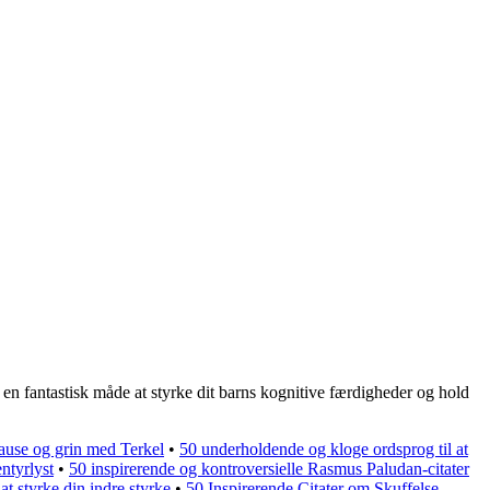
en fantastisk måde at styrke dit barns kognitive færdigheder og hold
pause og grin med Terkel
•
50 underholdende og kloge ordsprog til at
ntyrlyst
•
50 inspirerende og kontroversielle Rasmus Paludan-citater
 at styrke din indre styrke
•
50 Inspirerende Citater om Skuffelse –