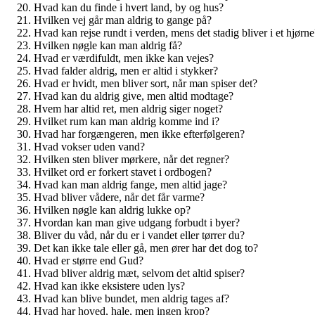
Hvad kan du finde i hvert land, by og hus?
Hvilken vej går man aldrig to gange på?
Hvad kan rejse rundt i verden, mens det stadig bliver i et hjørne
Hvilken nøgle kan man aldrig få?
Hvad er værdifuldt, men ikke kan vejes?
Hvad falder aldrig, men er altid i stykker?
Hvad er hvidt, men bliver sort, når man spiser det?
Hvad kan du aldrig give, men altid modtage?
Hvem har altid ret, men aldrig siger noget?
Hvilket rum kan man aldrig komme ind i?
Hvad har forgængeren, men ikke efterfølgeren?
Hvad vokser uden vand?
Hvilken sten bliver mørkere, når det regner?
Hvilket ord er forkert stavet i ordbogen?
Hvad kan man aldrig fange, men altid jage?
Hvad bliver vådere, når det får varme?
Hvilken nøgle kan aldrig lukke op?
Hvordan kan man give udgang forbudt i byer?
Bliver du våd, når du er i vandet eller tørrer du?
Det kan ikke tale eller gå, men ører har det dog to?
Hvad er større end Gud?
Hvad bliver aldrig mæt, selvom det altid spiser?
Hvad kan ikke eksistere uden lys?
Hvad kan blive bundet, men aldrig tages af?
Hvad har hoved, hale, men ingen krop?