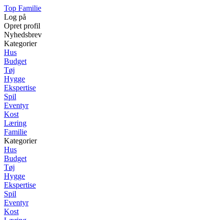
Top Familie
Log på
Opret profil
Nyhedsbrev
Kategorier
Hus
Budget
Tøj
Hygge
Ekspertise
Spil
Eventyr
Kost
Læring
Familie
Kategorier
Hus
Budget
Tøj
Hygge
Ekspertise
Spil
Eventyr
Kost