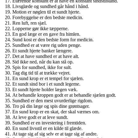
Etærende konstant er at have en konstant sindstilstand.
Livsglæde og sundhed går hånd i hånd.
Motion er nøglen til et sundt hjerte.
Forebyggelse er den bedste medicin.
Ren luft, ren sjæl.
Lopperne gør ikke tæpperne.
En god læge er en gave fra himlen.
Sund kost er den bedste form for medicin.
Sundhed er at være rig uden penge.
Et sundt hjerte banker længere.
Det at have sundhed er at have alt.
Sid ikke ned, når du kan stå op.
Spis for sundhed, ikke for sult.
Tag dig tid til at trække vejret.
En sund krop er et tempel for sjælen.
Et sundt sind bor i et sundt legeme.
Et sundt hjerte holder lægen væk.
At behandle kroppen godt er at behandle sjælen godt.
Sundhed er den mest uvurderlige rigdom.
Tro på din læge og spis dine grøntsager.
En sund krop er en skat, der skal værnes om.
At leve godt er at leve sundt.
Sundhed er en investering i fremtiden.
En sund livsstil er en kilde til glæde.
At tage sig af sig selv er at tage sig af andre.