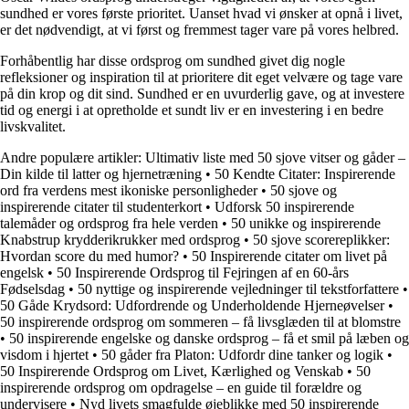
sundhed er vores første prioritet. Uanset hvad vi ønsker at opnå i livet,
er det nødvendigt, at vi først og fremmest tager vare på vores helbred.
Forhåbentlig har disse ordsprog om sundhed givet dig nogle
refleksioner og inspiration til at prioritere dit eget velvære og tage vare
på din krop og dit sind. Sundhed er en uvurderlig gave, og at investere
tid og energi i at opretholde et sundt liv er en investering i en bedre
livskvalitet.
Andre populære artikler:
Ultimativ liste med 50 sjove vitser og gåder –
Din kilde til latter og hjernetræning
•
50 Kendte Citater: Inspirerende
ord fra verdens mest ikoniske personligheder
•
50 sjove og
inspirerende citater til studenterkort
•
Udforsk 50 inspirerende
talemåder og ordsprog fra hele verden
•
50 unikke og inspirerende
Knabstrup krydderikrukker med ordsprog
•
50 sjove scorereplikker:
Hvordan score du med humor?
•
50 Inspirerende citater om livet på
engelsk
•
50 Inspirerende Ordsprog til Fejringen af en 60-års
Fødselsdag
•
50 nyttige og inspirerende vejledninger til tekstforfattere
•
50 Gåde Krydsord: Udfordrende og Underholdende Hjerneøvelser
•
50 inspirerende ordsprog om sommeren – få livsglæden til at blomstre
•
50 inspirerende engelske og danske ordsprog – få et smil på læben og
visdom i hjertet
•
50 gåder fra Platon: Udfordr dine tanker og logik
•
50 Inspirerende Ordsprog om Livet, Kærlighed og Venskab
•
50
inspirerende ordsprog om opdragelse – en guide til forældre og
undervisere
•
Nyd livets smagfulde øjeblikke med 50 inspirerende