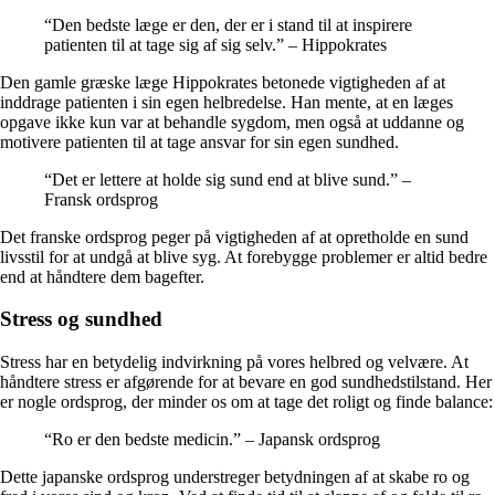
“Den bedste læge er den, der er i stand til at inspirere
patienten til at tage sig af sig selv.” – Hippokrates
Den gamle græske læge Hippokrates betonede vigtigheden af ​​at
inddrage patienten i sin egen helbredelse. Han mente, at en læges
opgave ikke kun var at behandle sygdom, men også at uddanne og
motivere patienten til at tage ansvar for sin egen sundhed.
“Det er lettere at holde sig sund end at blive sund.” –
Fransk ordsprog
Det franske ordsprog peger på vigtigheden af ​​at opretholde en sund
livsstil for at undgå at blive syg. At forebygge problemer er altid bedre
end at håndtere dem bagefter.
Stress og sundhed
Stress har en betydelig indvirkning på vores helbred og velvære. At
håndtere stress er afgørende for at bevare en god sundhedstilstand. Her
er nogle ordsprog, der minder os om at tage det roligt og finde balance:
“Ro er den bedste medicin.” – Japansk ordsprog
Dette japanske ordsprog understreger betydningen af ​​at skabe ro og