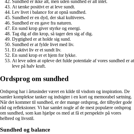
Sundhed er ikke alt, men uden sundhed er alt intet.
At tænke positivt er at leve sundt.
Lev livet i balance for at opnå sundhed.
Sundhed er en dyd, der skal kultiveres.
Sundhed er en gave fra naturen.
En sund krop giver styrke og energi.
Tag dig af din krop, så tager den sig af dig.
Dygtighed er at holde sig sund.
Sundhed er at fylde livet med liv.
Et aktivt liv er et sundt liv.
En sund krop er et hjem for lykke.
At leve uden at opleve det fulde potentiale af vores sundhed er at
leve på halv kraft.
Ordsprog om sundhed
Ordsprog har i årtusinder været en kilde til visdom og inspiration. De
samler komplekse tanker og indsigter i en kort og memorabel sætning.
Når det kommer til sundhed, er der mange ordsprog, der tilbyder gode
råd og refleksioner. Vi har samlet nogle af de mest populære ordsprog
om sundhed, som kan hjælpe os med at få et perspektiv på vores
helbred og livsstil.
Sundhed og balance