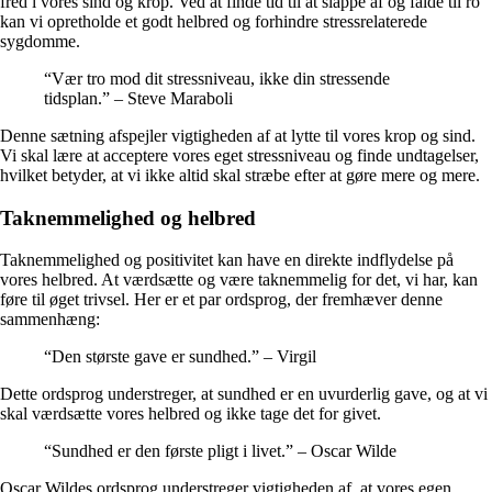
fred i vores sind og krop. Ved at finde tid til at slappe af og falde til ro
kan vi opretholde et godt helbred og forhindre stressrelaterede
sygdomme.
“Vær tro mod dit stressniveau, ikke din stressende
tidsplan.” – Steve Maraboli
Denne sætning afspejler vigtigheden af ​​at lytte til vores krop og sind.
Vi skal lære at acceptere vores eget stressniveau og finde undtagelser,
hvilket betyder, at vi ikke altid skal stræbe efter at gøre mere og mere.
Taknemmelighed og helbred
Taknemmelighed og positivitet kan have en direkte indflydelse på
vores helbred. At værdsætte og være taknemmelig for det, vi har, kan
føre til øget trivsel. Her er et par ordsprog, der fremhæver denne
sammenhæng:
“Den største gave er sundhed.” – Virgil
Dette ordsprog understreger, at sundhed er en uvurderlig gave, og at vi
skal værdsætte vores helbred og ikke tage det for givet.
“Sundhed er den første pligt i livet.” – Oscar Wilde
Oscar Wildes ordsprog understreger vigtigheden af, at vores egen