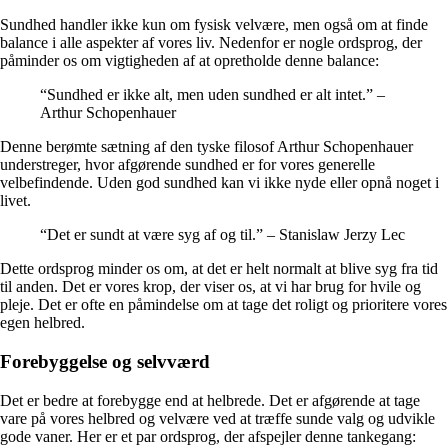
Sundhed handler ikke kun om fysisk velvære, men også om at finde
balance i alle aspekter af vores liv. Nedenfor er nogle ordsprog, der
påminder os om vigtigheden af at opretholde denne balance:
“Sundhed er ikke alt, men uden sundhed er alt intet.” –
Arthur Schopenhauer
Denne berømte sætning af den tyske filosof Arthur Schopenhauer
understreger, hvor afgørende sundhed er for vores generelle
velbefindende. Uden god sundhed kan vi ikke nyde eller opnå noget i
livet.
“Det er sundt at være syg af og til.” – Stanislaw Jerzy Lec
Dette ordsprog minder os om, at det er helt normalt at blive syg fra tid
til anden. Det er vores krop, der viser os, at vi har brug for hvile og
pleje. Det er ofte en påmindelse om at tage det roligt og prioritere vores
egen helbred.
Forebyggelse og selvværd
Det er bedre at forebygge end at helbrede. Det er afgørende at tage
vare på vores helbred og velvære ved at træffe sunde valg og udvikle
gode vaner. Her er et par ordsprog, der afspejler denne tankegang: