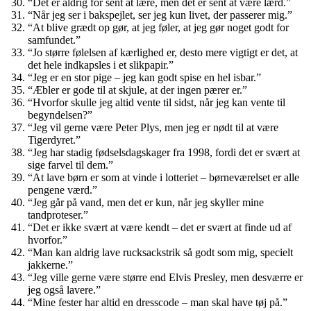
“Det er aldrig for sent at lære, men det er sent at være lærd.”
“Når jeg ser i bakspejlet, ser jeg kun livet, der passerer mig.”
“At blive grædt op gør, at jeg føler, at jeg gør noget godt for
samfundet.”
“Jo større følelsen af kærlighed er, desto mere vigtigt er det, at
det hele indkapsles i et slikpapir.”
“Jeg er en stor pige – jeg kan godt spise en hel isbar.”
“Æbler er gode til at skjule, at der ingen pærer er.”
“Hvorfor skulle jeg altid vente til sidst, når jeg kan vente til
begyndelsen?”
“Jeg vil gerne være Peter Plys, men jeg er nødt til at være
Tigerdyret.”
“Jeg har stadig fødselsdagskager fra 1998, fordi det er svært at
sige farvel til dem.”
“At lave børn er som at vinde i lotteriet – børneværelset er alle
pengene værd.”
“Jeg går på vand, men det er kun, når jeg skyller mine
tandproteser.”
“Det er ikke svært at være kendt – det er svært at finde ud af
hvorfor.”
“Man kan aldrig lave rucksackstrik så godt som mig, specielt
jakkerne.”
“Jeg ville gerne være større end Elvis Presley, men desværre er
jeg også lavere.”
“Mine fester har altid en dresscode – man skal have tøj på.”