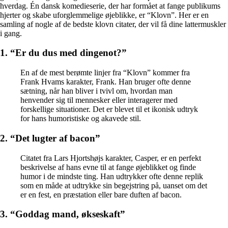
hverdag. Én dansk komedieserie, der har formået at fange publikums
hjerter og skabe uforglemmelige øjeblikke, er “Klovn”. Her er en
samling af nogle af de bedste klovn citater, der vil få dine lattermuskler
i gang.
1. “Er du dus med dingenot?”
En af de mest berømte linjer fra “Klovn” kommer fra
Frank Hvams karakter, Frank. Han bruger ofte denne
sætning, når han bliver i tvivl om, hvordan man
henvender sig til mennesker eller interagerer med
forskellige situationer. Det er blevet til et ikonisk udtryk
for hans humoristiske og akavede stil.
2. “Det lugter af bacon”
Citatet fra Lars Hjortshøjs karakter, Casper, er en perfekt
beskrivelse af hans evne til at fange øjeblikket og finde
humor i de mindste ting. Han udtrykker ofte denne replik
som en måde at udtrykke sin begejstring på, uanset om det
er en fest, en præstation eller bare duften af bacon.
3. “Goddag mand, økseskaft”