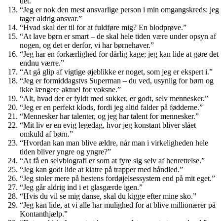
det.”
“Jeg er nok den mest ansvarlige person i min omgangskreds: jeg
tager aldrig ansvar.”
“Hvad skal der til for at fuldføre mig? En blodprøve.”
“At lave børn er smart – de skal hele tiden være under opsyn af
nogen, og det er derfor, vi har børnehaver.”
“Jeg har en forkærlighed for dårlig kage; jeg kan lide at gøre det
endnu værre.”
“At gå glip af vigtige øjeblikke er noget, som jeg er ekspert i.”
“Jeg er formiddagstvs Superman – du ved, usynlig for børn og
ikke længere aktuel for voksne.”
“Alt, hvad der er fyldt med sukker, er godt, selv mennesker.”
“Jeg er en perfekt klods, fordi jeg altid falder på fødderne.”
“Mennesker har talenter, og jeg har talent for mennesker.”
“Mit liv er en evig legedag, hvor jeg konstant bliver slået
omkuld af børn.”
“Hvordan kan man blive ældre, når man i virkeligheden hele
tiden bliver yngre og yngre?”
“At få en selvbiografi er som at fyre sig selv af henrettelse.”
“Jeg kan godt lide at klatre på trapper med håndled.”
“Jeg stoler mere på hestens fordøjelsessystem end på mit eget.”
“Jeg går aldrig ind i et glasgærde igen.”
“Hvis du vil se mig danse, skal du kigge efter mine sko.”
“Jeg kan lide, at vi alle har mulighed for at blive millionærer på
Kontanthjælp.”