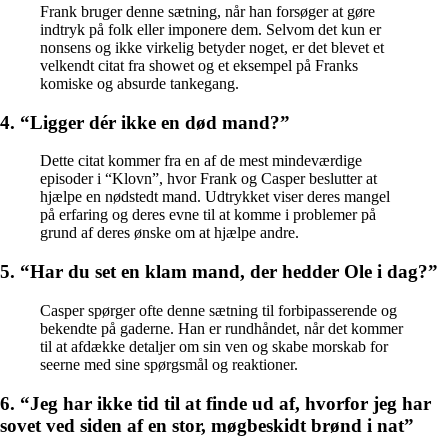
Frank bruger denne sætning, når han forsøger at gøre
indtryk på folk eller imponere dem. Selvom det kun er
nonsens og ikke virkelig betyder noget, er det blevet et
velkendt citat fra showet og et eksempel på Franks
komiske og absurde tankegang.
4. “Ligger dér ikke en død mand?”
Dette citat kommer fra en af ​​de mest mindeværdige
episoder i “Klovn”, hvor Frank og Casper beslutter at
hjælpe en nødstedt mand. Udtrykket viser deres mangel
på erfaring og deres evne til at komme i problemer på
grund af deres ønske om at hjælpe andre.
5. “Har du set en klam mand, der hedder Ole i dag?”
Casper spørger ofte denne sætning til forbipasserende og
bekendte på gaderne. Han er rundhåndet, når det kommer
til at afdække detaljer om sin ven og skabe morskab for
seerne med sine spørgsmål og reaktioner.
6. “Jeg har ikke tid til at finde ud af, hvorfor jeg har
sovet ved siden af en stor, møgbeskidt brønd i nat”