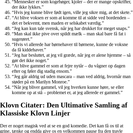
“Mennesker er som kogebøger, kjoler – der er mange opskrifter,
der ikke lykkes.”
“Hvis jeg kunne blive født igen, ville jeg sikre mig, at det skete.”
“At blive voksen er som at komme til at sidde ved bordenden –
det er bekvemt, men maden er selskabet værdig.”
“Jeg kan kun tale svensk, når jeg har drukket for meget snaps.”
“Man skal ikke pive over spildt mælk – man skal bare få fat i
sugerøret.”
“Hvis vi allerede har børnehaver til børnene, kunne de voksne
da få kiddehaver.”
“Jeg har besluttet, at jeg vil græde, når jeg er alene hjemme – så
gør det ikke noget.”
“At blive gammel er som at fejre nytår – du vågner op dagen
efter og føler dig stadig ensom.”
“Jeg går aldrig ud uden mascara – man ved aldrig, hvornår man
støder på en Marilyn Monroe.”
“Når jeg bliver gammel, vil jeg hverken kunne høre, se eller
komme op at stå – problemet er, at jeg allerede er gammel.”
Klovn Citater: Den Ultimative Samling af
Klassiske Klovn Linjer
Der er noget magisk ved at se en god komedie. Det kan få os til at
grine, tænke og endda give os en velkommen pause fra den travle