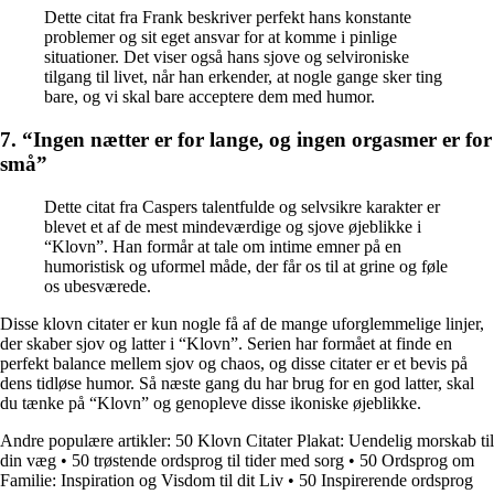
Dette citat fra Frank beskriver perfekt hans konstante
problemer og sit eget ansvar for at komme i pinlige
situationer. Det viser også hans sjove og selvironiske
tilgang til livet, når han erkender, at nogle gange sker ting
bare, og vi skal bare acceptere dem med humor.
7. “Ingen nætter er for lange, og ingen orgasmer er for
små”
Dette citat fra Caspers talentfulde og selvsikre karakter er
blevet et af de mest mindeværdige og sjove øjeblikke i
“Klovn”. Han formår at tale om intime emner på en
humoristisk og uformel måde, der får os til at grine og føle
os ubesværede.
Disse klovn citater er kun nogle få af de mange uforglemmelige linjer,
der skaber sjov og latter i “Klovn”. Serien har formået at finde en
perfekt balance mellem sjov og chaos, og disse citater er et bevis på
dens tidløse humor. Så næste gang du har brug for en god latter, skal
du tænke på “Klovn” og genopleve disse ikoniske øjeblikke.
Andre populære artikler:
50 Klovn Citater Plakat: Uendelig morskab til
din væg
•
50 trøstende ordsprog til tider med sorg
•
50 Ordsprog om
Familie: Inspiration og Visdom til dit Liv
•
50 Inspirerende ordsprog