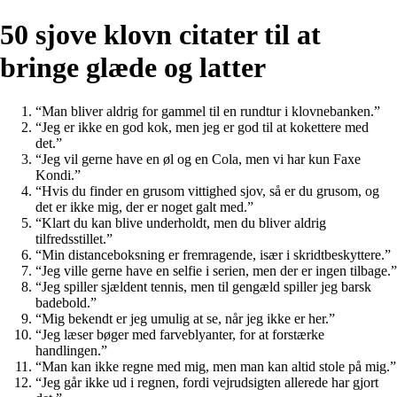
50 sjove klovn citater til at
bringe glæde og latter
“Man bliver aldrig for gammel til en rundtur i klovnebanken.”
“Jeg er ikke en god kok, men jeg er god til at kokettere med
det.”
“Jeg vil gerne have en øl og en Cola, men vi har kun Faxe
Kondi.”
“Hvis du finder en grusom vittighed sjov, så er du grusom, og
det er ikke mig, der er noget galt med.”
“Klart du kan blive underholdt, men du bliver aldrig
tilfredsstillet.”
“Min distanceboksning er fremragende, især i skridtbeskyttere.”
“Jeg ville gerne have en selfie i serien, men der er ingen tilbage.”
“Jeg spiller sjældent tennis, men til gengæld spiller jeg barsk
badebold.”
“Mig bekendt er jeg umulig at se, når jeg ikke er her.”
“Jeg læser bøger med farveblyanter, for at forstærke
handlingen.”
“Man kan ikke regne med mig, men man kan altid stole på mig.”
“Jeg går ikke ud i regnen, fordi vejrudsigten allerede har gjort