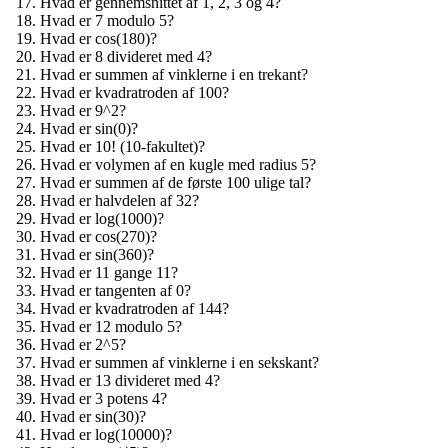
Hvad er gennemsnittet af 1, 2, 3 og 4?
Hvad er 7 modulo 5?
Hvad er cos(180)?
Hvad er 8 divideret med 4?
Hvad er summen af vinklerne i en trekant?
Hvad er kvadratroden af 100?
Hvad er 9^2?
Hvad er sin(0)?
Hvad er 10! (10-fakultet)?
Hvad er volymen af en kugle med radius 5?
Hvad er summen af de første 100 ulige tal?
Hvad er halvdelen af 32?
Hvad er log(1000)?
Hvad er cos(270)?
Hvad er sin(360)?
Hvad er 11 gange 11?
Hvad er tangenten af 0?
Hvad er kvadratroden af 144?
Hvad er 12 modulo 5?
Hvad er 2^5?
Hvad er summen af vinklerne i en sekskant?
Hvad er 13 divideret med 4?
Hvad er 3 potens 4?
Hvad er sin(30)?
Hvad er log(10000)?