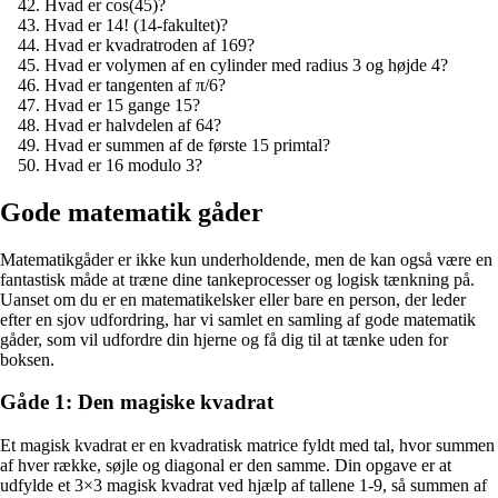
Hvad er cos(45)?
Hvad er 14! (14-fakultet)?
Hvad er kvadratroden af 169?
Hvad er volymen af en cylinder med radius 3 og højde 4?
Hvad er tangenten af π/6?
Hvad er 15 gange 15?
Hvad er halvdelen af 64?
Hvad er summen af de første 15 primtal?
Hvad er 16 modulo 3?
Gode matematik gåder
Matematikgåder er ikke kun underholdende, men de kan også være en
fantastisk måde at træne dine tankeprocesser og logisk tænkning på.
Uanset om du er en matematikelsker eller bare en person, der leder
efter en sjov udfordring, har vi samlet en samling af gode matematik
gåder, som vil udfordre din hjerne og få dig til at tænke uden for
boksen.
Gåde 1: Den magiske kvadrat
Et magisk kvadrat er en kvadratisk matrice fyldt med tal, hvor summen
af hver række, søjle og diagonal er den samme. Din opgave er at
udfylde et 3×3 magisk kvadrat ved hjælp af tallene 1-9, så summen af