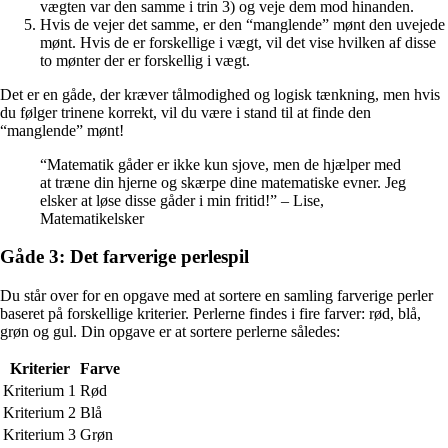
vægten var den samme i trin 3) og veje dem mod hinanden.
Hvis de vejer det samme, er den “manglende” mønt den uvejede
mønt. Hvis de er forskellige i vægt, vil det vise hvilken af disse
to mønter der er forskellig i vægt.
Det er en gåde, der kræver tålmodighed og logisk tænkning, men hvis
du følger trinene korrekt, vil du være i stand til at finde den
“manglende” mønt!
“Matematik gåder er ikke kun sjove, men de hjælper med
at træne din hjerne og skærpe dine matematiske evner. Jeg
elsker at løse disse gåder i min fritid!” – Lise,
Matematikelsker
Gåde 3: Det farverige perlespil
Du står over for en opgave med at sortere en samling farverige perler
baseret på forskellige kriterier. Perlerne findes i fire farver: rød, blå,
grøn og gul. Din opgave er at sortere perlerne således:
Kriterier
Farve
Kriterium 1
Rød
Kriterium 2
Blå
Kriterium 3
Grøn