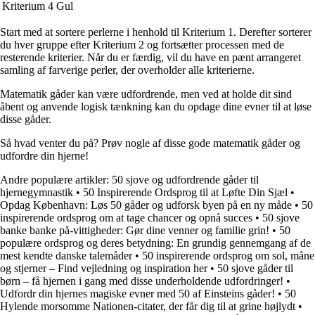
Kriterium 4
Gul
Start med at sortere perlerne i henhold til Kriterium 1. Derefter sorterer
du hver gruppe efter Kriterium 2 og fortsætter processen med de
resterende kriterier. Når du er færdig, vil du have en pænt arrangeret
samling af farverige perler, der overholder alle kriterierne.
Matematik gåder kan være udfordrende, men ved at holde dit sind
åbent og anvende logisk tænkning kan du opdage dine evner til at løse
disse gåder.
Så hvad venter du på? Prøv nogle af disse gode matematik gåder og
udfordre din hjerne!
Andre populære artikler:
50 sjove og udfordrende gåder til
hjernegymnastik
•
50 Inspirerende Ordsprog til at Løfte Din Sjæl
•
Opdag København: Løs 50 gåder og udforsk byen på en ny måde
•
50
inspirerende ordsprog om at tage chancer og opnå succes
•
50 sjove
banke banke på-vittigheder: Gør dine venner og familie grin!
•
50
populære ordsprog og deres betydning: En grundig gennemgang af de
mest kendte danske talemåder
•
50 inspirerende ordsprog om sol, måne
og stjerner – Find vejledning og inspiration her
•
50 sjove gåder til
børn – få hjernen i gang med disse underholdende udfordringer!
•
Udfordr din hjernes magiske evner med 50 af Einsteins gåder!
•
50
Hylende morsomme Nationen-citater, der får dig til at grine højlydt
•