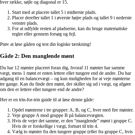
hver række, søjle og diagonal er 15.
Start med at placere tallet 5 i midterste plads.
Placer derefter tallet 1 i øverste højre plads og tallet 9 i nederste
venstre plads.
For at udfylde resten af pladserne, kan du bruge matematiske
regler eller gennem forsøg og fejl.
Prøv at løse gåden og test din logiske tænkning!
Gåde 2: Den manglende mønt
Du har 12 mønter placeret foran dig, hvoraf 11 mønter har samme
vægt, mens 1 mønt er enten lettere eller tungere end de andre. Du har
adgang til en balancevægt – og kun muligheden for at veje mønterne
tre gange. Kan du finde den mønt, der skiller sig ud i vægt, og afgøre
om den er lettere eller tungere end de andre?
Her er en trin-for-trin guide til at løse denne gåde:
Opdel mønterne i tre grupper: A, B, og C, hver med fire mønter.
Veje gruppe A mod gruppe B på balancevægten.
Hvis de vejer det samme, er den “manglende” mønt i gruppe C.
Hvis de er forskellige i vægt, fortsæt til trin 4.
Vælg to mønter fra den tungere gruppe (eller fra gruppe C, hvis