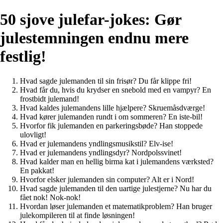
50 sjove julefar-jokes: Gør
julestemningen endnu mere
festlig!
Hvad sagde julemanden til sin frisør? Du får klippe fri!
Hvad får du, hvis du krydser en snebold med en vampyr? En
frostbidt julemand!
Hvad kaldes julemandens lille hjælpere? Skruemåsdværge!
Hvad kører julemanden rundt i om sommeren? En iste-bil!
Hvorfor fik julemanden en parkeringsbøde? Han stoppede
ulovligt!
Hvad er julemandens yndlingsmusikstil? Elv-ise!
Hvad er julemandens yndlingsdyr? Nordpolssvinet!
Hvad kalder man en hellig birma kat i julemandens værksted?
En pakkat!
Hvorfor elsker julemanden sin computer? Alt er i Nord!
Hvad sagde julemanden til den uartige julestjerne? Nu har du
fået nok! Nok-nok!
Hvordan løser julemanden et matematikproblem? Han bruger
julekompileren til at finde løsningen!