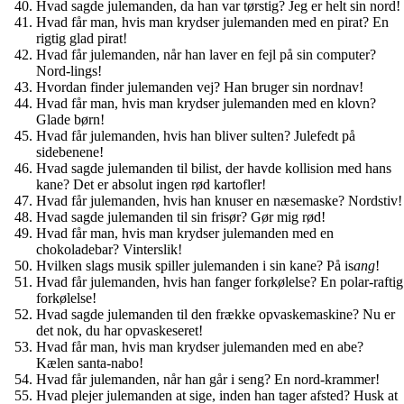
Hvad sagde julemanden, da han var tørstig? Jeg er helt sin nord!
Hvad får man, hvis man krydser julemanden med en pirat? En
rigtig glad pirat!
Hvad får julemanden, når han laver en fejl på sin computer?
Nord-lings!
Hvordan finder julemanden vej? Han bruger sin nordnav!
Hvad får man, hvis man krydser julemanden med en klovn?
Glade børn!
Hvad får julemanden, hvis han bliver sulten? Julefedt på
sidebenene!
Hvad sagde julemanden til bilist, der havde kollision med hans
kane? Det er absolut ingen rød kartofler!
Hvad får julemanden, hvis han knuser en næsemaske? Nordstiv!
Hvad sagde julemanden til sin frisør? Gør mig rød!
Hvad får man, hvis man krydser julemanden med en
chokoladebar? Vinterslik!
Hvilken slags musik spiller julemanden i sin kane? På is
ang
!
Hvad får julemanden, hvis han fanger forkølelse? En polar-raftig
forkølelse!
Hvad sagde julemanden til den frække opvaskemaskine? Nu er
det nok, du har opvaskeseret!
Hvad får man, hvis man krydser julemanden med en abe?
Kælen santa-nabo!
Hvad får julemanden, når han går i seng? En nord-krammer!
Hvad plejer julemanden at sige, inden han tager afsted? Husk at