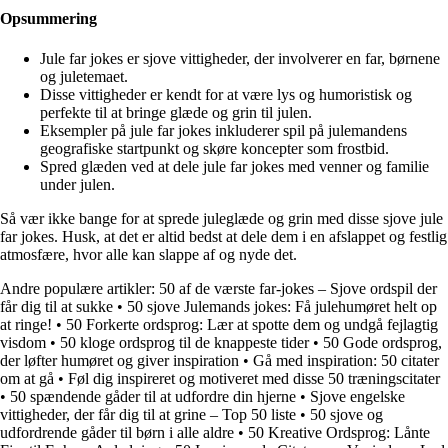
Opsummering
Jule far jokes er sjove vittigheder, der involverer en far, børnene
og juletemaet.
Disse vittigheder er kendt for at være lys og humoristisk og
perfekte til at bringe glæde og grin til julen.
Eksempler på jule far jokes inkluderer spil på julemandens
geografiske startpunkt og skøre koncepter som frostbid.
Spred glæden ved at dele jule far jokes med venner og familie
under julen.
Så vær ikke bange for at sprede juleglæde og grin med disse sjove jule
far jokes. Husk, at det er altid bedst at dele dem i en afslappet og festlig
atmosfære, hvor alle kan slappe af og nyde det.
Andre populære artikler:
50 af de værste far-jokes – Sjove ordspil der
får dig til at sukke
•
50 sjove Julemands jokes: Få julehumøret helt op
at ringe!
•
50 Forkerte ordsprog: Lær at spotte dem og undgå fejlagtig
visdom
•
50 kloge ordsprog til de knappeste tider
•
50 Gode ordsprog,
der løfter humøret og giver inspiration
•
Gå med inspiration: 50 citater
om at gå
•
Føl dig inspireret og motiveret med disse 50 træningscitater
•
50 spændende gåder til at udfordre din hjerne
•
Sjove engelske
vittigheder, der får dig til at grine – Top 50 liste
•
50 sjove og
udfordrende gåder til børn i alle aldre
•
50 Kreative Ordsprog: Lånte