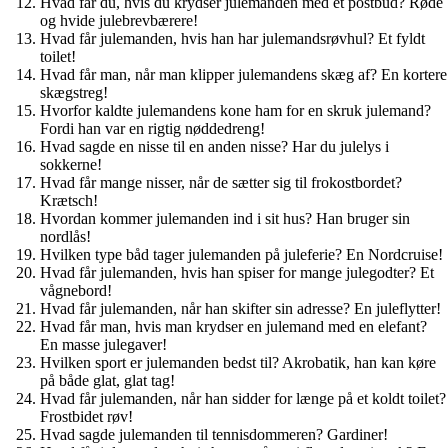
Hvad får du, hvis du krydser julemanden med et postbud? Røde
og hvide julebrevbærere!
Hvad får julemanden, hvis han har julemandsrøvhul? Et fyldt
toilet!
Hvad får man, når man klipper julemandens skæg af? En kortere
skægstreg!
Hvorfor kaldte julemandens kone ham for en skruk julemand?
Fordi han var en rigtig nøddedreng!
Hvad sagde en nisse til en anden nisse? Har du julelys i
sokkerne!
Hvad får mange nisser, når de sætter sig til frokostbordet?
Krætsch!
Hvordan kommer julemanden ind i sit hus? Han bruger sin
nordlås!
Hvilken type båd tager julemanden på juleferie? En Nordcruise!
Hvad får julemanden, hvis han spiser for mange julegodter? Et
vågnebord!
Hvad får julemanden, når han skifter sin adresse? En juleflytter!
Hvad får man, hvis man krydser en julemand med en elefant?
En masse julegaver!
Hvilken sport er julemanden bedst til? Akrobatik, han kan køre
på både glat, glat tag!
Hvad får julemanden, når han sidder for længe på et koldt toilet?
Frostbidet røv!
Hvad sagde julemanden til tennisdommeren? Gardiner!