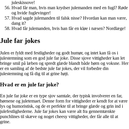
juleskissove!
Hvad får man, hvis man krydser julemanden med en fugl? Røde
og hvide fuglevinger!
Hvad sagde julemanden til falsk nisse? Hvordan kan man være,
dang it?
Hvad får julemanden, hvis han får en kløe i næsen? Nordlæge!
Jule far jokes
Julen er fyldt med festligheder og godt humør, og intet kan få os i
julestemning som en god jule far joke. Disse sjove vittigheder kan let
bringe smil på læben og spredt glæde blandt både børn og voksne. Her
er en samling af de bedste jule far jokes, der vil forbedre din
julestemning og få dig til at grine højt.
Hvad er en jule far joke?
En jule far joke er en type sjov samtale, der typisk involverer en far,
børnene og juletemaet. Denne form for vittigheder er kendt for at være
lys og humoristisk, og de er perfekte til at bringe glæde og grin ind i
julefestlighederne. Jule far jokes kan være alt fra gennemtænkte
punchlines til skæve og noget cheesy vittigheder, der får alle til at
grine.