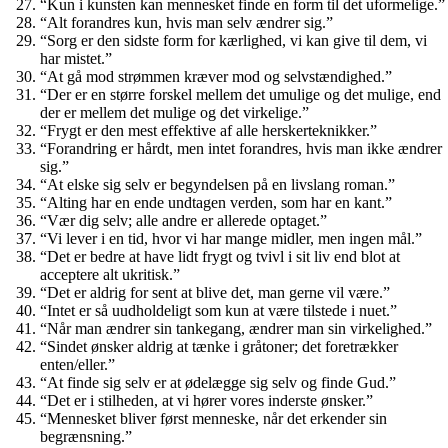
“Kun i kunsten kan mennesket finde en form til det uformelige.”
“Alt forandres kun, hvis man selv ændrer sig.”
“Sorg er den sidste form for kærlighed, vi kan give til dem, vi
har mistet.”
“At gå mod strømmen kræver mod og selvstændighed.”
“Der er en større forskel mellem det umulige og det mulige, end
der er mellem det mulige og det virkelige.”
“Frygt er den mest effektive af alle herskerteknikker.”
“Forandring er hårdt, men intet forandres, hvis man ikke ændrer
sig.”
“At elske sig selv er begyndelsen på en livslang roman.”
“Alting har en ende undtagen verden, som har en kant.”
“Vær dig selv; alle andre er allerede optaget.”
“Vi lever i en tid, hvor vi har mange midler, men ingen mål.”
“Det er bedre at have lidt frygt og tvivl i sit liv end blot at
acceptere alt ukritisk.”
“Det er aldrig for sent at blive det, man gerne vil være.”
“Intet er så uudholdeligt som kun at være tilstede i nuet.”
“Når man ændrer sin tankegang, ændrer man sin virkelighed.”
“Sindet ønsker aldrig at tænke i gråtoner; det foretrækker
enten/eller.”
“At finde sig selv er at ødelægge sig selv og finde Gud.”
“Det er i stilheden, at vi hører vores inderste ønsker.”
“Mennesket bliver først menneske, når det erkender sin
begrænsning.”