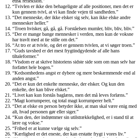
etisk refleksion.”
“Tvivlen er ikke den behageligste af alle positioner, men det er
kun gennem tvivl, at vi kan finde vejen til sandheden.”
“Det menneske, der ikke elsker sig selv, kan ikke elske andre
mennesker heller.”
“Troen hvisker, gå, gå, gå. Forståelsen mumler, bliv, bliv, bliv.”
“Der er mange bange mennesker i verden, men kun de voksne
har travlt med at tie stille om det.”
“At tro er at tvivle, og det er gennem tvivlen, at vi søger troen.”
“Guds tavshed er det mest frygtindgydende af alle hans
tiltaleformer.”
“Visdom er at skrive historiens sidste side som om man selv har
forfattet hele bogen.”
“Kedsomhedens angst er dybere og mere beskæmmende end al
anden angst.”
“Det er kun det enkelte menneske, der elsker. Og kun den
enkelte, der kan blive elsket.”
“Livet kan kun forstås baglæns, men det må leves forlæns.”
“Magt korrumperer, og total magt korrumperer helt.”
“Det at elske en person betyder ikke, at man skal være enig med
alt, hvad personen gør eller siger.”
“Kun den, der indrømmer sin utilstrækkelighed, er i stand til at
lære og vokse.”
“Frihed er at kunne vælge sig selv.”
“Kærlighed er det eneste, der kan erstatte frygt i vores liv.”