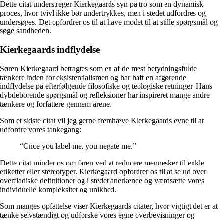
Dette citat understreger Kierkegaards syn på tro som en dynamisk
proces, hvor tvivl ikke bør undertrykkes, men i stedet udfordres og
undersøges. Det opfordrer os til at have modet til at stille spørgsmål og
søge sandheden.
Kierkegaards indflydelse
Søren Kierkegaard betragtes som en af ​​de mest betydningsfulde
tænkere inden for eksistentialismen og har haft en afgørende
indflydelse på efterfølgende filosofiske og teologiske retninger. Hans
dybdeborende spørgsmål og refleksioner har inspireret mange andre
tænkere og forfattere gennem årene.
Som et sidste citat vil jeg gerne fremhæve Kierkegaards evne til at
udfordre vores tankegang:
“Once you label me, you negate me.”
Dette citat minder os om faren ved at reducere mennesker til enkle
etiketter eller stereotyper. Kierkegaard opfordrer os til at se ud over
overfladiske definitioner og i stedet anerkende og værdsætte vores
individuelle kompleksitet og unikhed.
Som manges opfattelse viser Kierkegaards citater, hvor vigtigt det er at
tænke selvstændigt og udforske vores egne overbevisninger og