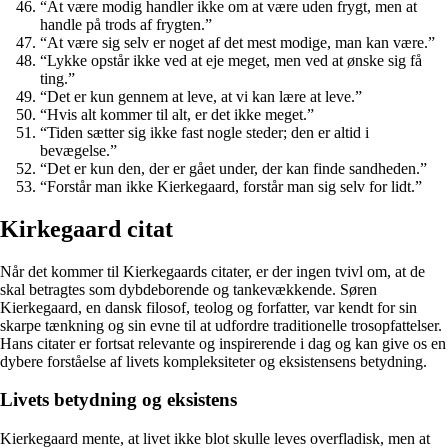
“At være modig handler ikke om at være uden frygt, men at
handle på trods af frygten.”
“At være sig selv er noget af det mest modige, man kan være.”
“Lykke opstår ikke ved at eje meget, men ved at ønske sig få
ting.”
“Det er kun gennem at leve, at vi kan lære at leve.”
“Hvis alt kommer til alt, er det ikke meget.”
“Tiden sætter sig ikke fast nogle steder; den er altid i
bevægelse.”
“Det er kun den, der er gået under, der kan finde sandheden.”
“Forstår man ikke Kierkegaard, forstår man sig selv for lidt.”
Kirkegaard citat
Når det kommer til Kierkegaards citater, er der ingen tvivl om, at de
skal betragtes som dybdeborende og tankevækkende. Søren
Kierkegaard, en dansk filosof, teolog og forfatter, var kendt for sin
skarpe tænkning og sin evne til at udfordre traditionelle trosopfattelser.
Hans citater er fortsat relevante og inspirerende i dag og kan give os en
dybere forståelse af livets kompleksiteter og eksistensens betydning.
Livets betydning og eksistens
Kierkegaard mente, at livet ikke blot skulle leves overfladisk, men at