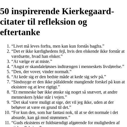
50 inspirerende Kierkegaard-
citater til refleksion og
eftertanke
“Livet må leves forfra, men kan kun forstås bagfra.”
“Det er ikke kærlighedens fejl, hvis den elskende ikke forstår at
værdsætte, hvad han elsker.”
“At vælge er at miste.”
“Angst er skandaleløsnes indtrængen i menneskets livsførelse.”
“Den, der vover, vinder normalt.”
“At kede sig er den bedste måde at kede sig selv på.”
“Sindssyge er den ikke påfaldende manglende forskel på kun at
eksistere og at leve rigtigt.”
“Et menneske bør ikke ønske sig noget så snævert, at andre
menneskers lykke står i vejen.”
“Det skal være muligt at sige, det vil jeg ikke, uden at der
behøver at være en grund til det.”
“For kun den, som har fantasi nok, til at se det normale i det
absurde, kan gå mod strømmen.”
“Guds eksistens er fuldstændigt afgørende for muligheden af