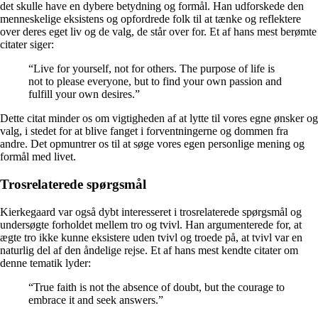
det skulle have en dybere betydning og formål. Han udforskede den
menneskelige eksistens og opfordrede folk til at tænke og reflektere
over deres eget liv og de valg, de står over for. Et af hans mest berømte
citater siger:
“Live for yourself, not for others. The purpose of life is
not to please everyone, but to find your own passion and
fulfill your own desires.”
Dette citat minder os om vigtigheden af ​​at lytte til vores egne ønsker og
valg, i stedet for at blive fanget i forventningerne og dommen fra
andre. Det opmuntrer os til at søge vores egen personlige mening og
formål med livet.
Trosrelaterede spørgsmål
Kierkegaard var også dybt interesseret i trosrelaterede spørgsmål og
undersøgte forholdet mellem tro og tvivl. Han argumenterede for, at
ægte tro ikke kunne eksistere uden tvivl og troede på, at tvivl var en
naturlig del af den åndelige rejse. Et af hans mest kendte citater om
denne tematik lyder:
“True faith is not the absence of doubt, but the courage to
embrace it and seek answers.”