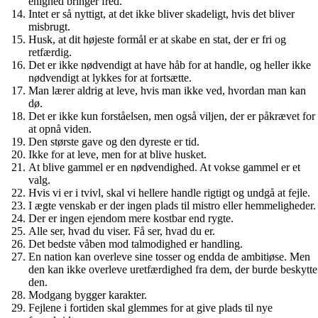
enighed bringer fred.
Intet er så nyttigt, at det ikke bliver skadeligt, hvis det bliver
misbrugt.
Husk, at dit højeste formål er at skabe en stat, der er fri og
retfærdig.
Det er ikke nødvendigt at have håb for at handle, og heller ikke
nødvendigt at lykkes for at fortsætte.
Man lærer aldrig at leve, hvis man ikke ved, hvordan man kan
dø.
Det er ikke kun forståelsen, men også viljen, der er påkrævet for
at opnå viden.
Den største gave og den dyreste er tid.
Ikke for at leve, men for at blive husket.
At blive gammel er en nødvendighed. At vokse gammel er et
valg.
Hvis vi er i tvivl, skal vi hellere handle rigtigt og undgå at fejle.
I ægte venskab er der ingen plads til mistro eller hemmeligheder.
Der er ingen ejendom mere kostbar end rygte.
Alle ser, hvad du viser. Få ser, hvad du er.
Det bedste våben mod talmodighed er handling.
En nation kan overleve sine tosser og endda de ambitiøse. Men
den kan ikke overleve uretfærdighed fra dem, der burde beskytte
den.
Modgang bygger karakter.
Fejlene i fortiden skal glemmes for at give plads til nye