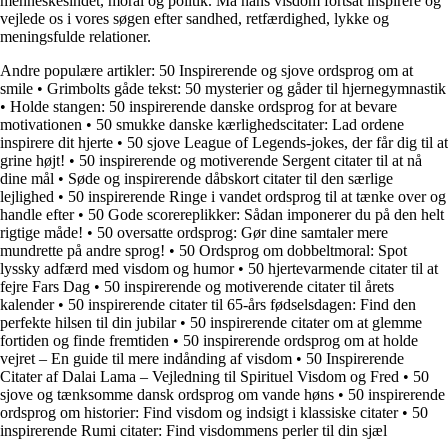
menneskesindet, moral og politik. Må hans visdom fortsat inspirere og
vejlede os i vores søgen efter sandhed, retfærdighed, lykke og
meningsfulde relationer.
Andre populære artikler:
50 Inspirerende og sjove ordsprog om at
smile
•
Grimbolts gåde tekst: 50 mysterier og gåder til hjernegymnastik
•
Holde stangen: 50 inspirerende danske ordsprog for at bevare
motivationen
•
50 smukke danske kærlighedscitater: Lad ordene
inspirere dit hjerte
•
50 sjove League of Legends-jokes, der får dig til at
grine højt!
•
50 inspirerende og motiverende Sergent citater til at nå
dine mål
•
Søde og inspirerende dåbskort citater til den særlige
lejlighed
•
50 inspirerende Ringe i vandet ordsprog til at tænke over og
handle efter
•
50 Gode scorereplikker: Sådan imponerer du på den helt
rigtige måde!
•
50 oversatte ordsprog: Gør dine samtaler mere
mundrette på andre sprog!
•
50 Ordsprog om dobbeltmoral: Spot
lyssky adfærd med visdom og humor
•
50 hjertevarmende citater til at
fejre Fars Dag
•
50 inspirerende og motiverende citater til årets
kalender
•
50 inspirerende citater til 65-års fødselsdagen: Find den
perfekte hilsen til din jubilar
•
50 inspirerende citater om at glemme
fortiden og finde fremtiden
•
50 inspirerende ordsprog om at holde
vejret – En guide til mere indånding af visdom
•
50 Inspirerende
Citater af Dalai Lama – Vejledning til Spirituel Visdom og Fred
•
50
sjove og tænksomme dansk ordsprog om vande høns
•
50 inspirerende
ordsprog om historier: Find visdom og indsigt i klassiske citater
•
50
inspirerende Rumi citater: Find visdommens perler til din sjæl