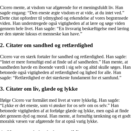
Cicero mente, at visdom var afgørende for et meningsfuldt liv. Han
sagde engang: “Den eneste ægte visdom er at vide, at du intet ved.”
Dette citat opfordrer til ydmyghed og erkendelse af vores begrænsede
viden. Han understregede også vigtigheden af at lære og søge viden
gennem hele livet. Han sagde: “En livsvarig beskæftigelse med læring
er den største luksus et menneske kan have.”
2. Citater om sandhed og retfærdighed
Cicero var en stærk fortaler for sandhed og retfærdighed. Han sagde:
“Intet er mere fornuftigt end at finde ud af sandheden.” Han mente, at
sandheden havde en iboende værdi i sig selv og altid skulle søges. Han
betonede også vigtigheden af retfærdighed og lighed for alle. Han
sagde: “Retfærdighed er det stærkeste fundament for et samfund.”
3. Citater om liv, glæde og lykke
Ifølge Cicero var formålet med livet at være lykkelig. Han sagde:
“Lykke er det eneste, som vi ønsker for os selv om os selv.” Han
betonede vigtigheden af at forfølge glæde og lykke, men også at finde
det gennem dyd og moral. Han mente, at fornuftig tænkning og et godt
moralsk væsen var afgørende for at opnå varig lykke.