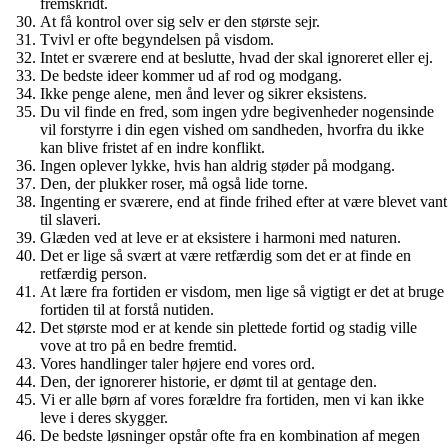
fremskridt.
At få kontrol over sig selv er den største sejr.
Tvivl er ofte begyndelsen på visdom.
Intet er sværere end at beslutte, hvad der skal ignoreret eller ej.
De bedste ideer kommer ud af rod og modgang.
Ikke penge alene, men ånd lever og sikrer eksistens.
Du vil finde en fred, som ingen ydre begivenheder nogensinde
vil forstyrre i din egen vished om sandheden, hvorfra du ikke
kan blive fristet af en indre konflikt.
Ingen oplever lykke, hvis han aldrig støder på modgang.
Den, der plukker roser, må også lide torne.
Ingenting er sværere, end at finde frihed efter at være blevet vant
til slaveri.
Glæden ved at leve er at eksistere i harmoni med naturen.
Det er lige så svært at være retfærdig som det er at finde en
retfærdig person.
At lære fra fortiden er visdom, men lige så vigtigt er det at bruge
fortiden til at forstå nutiden.
Det største mod er at kende sin plettede fortid og stadig ville
vove at tro på en bedre fremtid.
Vores handlinger taler højere end vores ord.
Den, der ignorerer historie, er dømt til at gentage den.
Vi er alle børn af vores forældre fra fortiden, men vi kan ikke
leve i deres skygger.
De bedste løsninger opstår ofte fra en kombination af megen