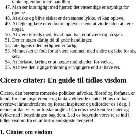
tanke og endnu mere handling.
Man ser kun rigtigt med hjertet; det væsentlige er usynligt for
øjnene.
At elske og blive elsket er den største lykke, vi kan opleve.
At fejle og lære er en bedre oplevelse end at vinde uden at lære
noget.
At være tilfreds med, hvad man har, er at være rig på sjæl.
Der er ingen dårlig tid til gode handlinger.
Intelligens uden ærlighed er farlig.
Mennesket er født for at være sammen med andre og ikke for sig
selv.
At forkaste læring er at nægte muligheden for vækst.
At have den rigtige holdning er vigtigere end at have ret.
Cicero citater: En guide til tidløs visdom
Cicero, den berømte romerske politiker, advokat, filosof og forfatter, er
kendt for sine inspirerende og tankevækkende citater. Hans ord har
overlevet århundrederne og fortsat inspirerer og udfordrer os i dag. I
denne artikel vil vi udforske nogle af Ciceros mest kendte citater og
dykke ned i betydningen bag dem. Lad os begynde vores rejse ind i
tidløs visdom fra en af historiens største tænkere!
1. Citater om visdom