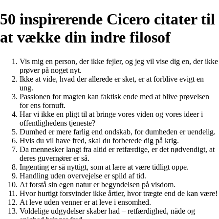
50 inspirerende Cicero citater til
at vække din indre filosof
Vis mig en person, der ikke fejler, og jeg vil vise dig en, der ikke
prøver på noget nyt.
Ikke at vide, hvad der allerede er sket, er at forblive evigt en
ung.
Passionen for magten kan faktisk ende med at blive prøvelsen
for ens fornuft.
Har vi ikke en pligt til at bringe vores viden og vores ideer i
offentlighedens tjeneste?
Dumhed er mere farlig end ondskab, for dumheden er uendelig.
Hvis du vil have fred, skal du forberede dig på krig.
Da mennesker langt fra altid er retfærdige, er det nødvendigt, at
deres guvernører er så.
Ingenting er så nyttigt, som at lære at være tidligt oppe.
Handling uden overvejelse er spild af tid.
At forstå sin egen natur er begyndelsen på visdom.
Hvor hurtigt forsvinder ikke årtier, hvor trægte end de kan være!
At leve uden venner er at leve i ensomhed.
Voldelige udgydelser skaber had – retfærdighed, nåde og