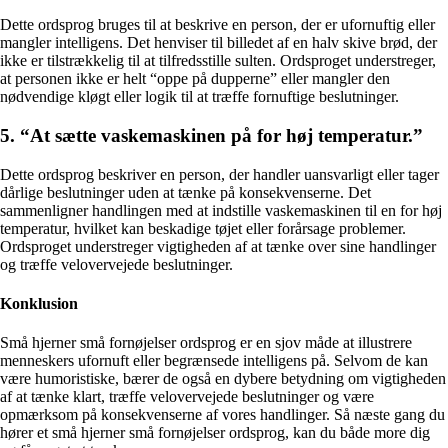
Dette ordsprog bruges til at beskrive en person, der er ufornuftig eller
mangler intelligens. Det henviser til billedet af en halv skive brød, der
ikke er tilstrækkelig til at tilfredsstille sulten. Ordsproget understreger,
at personen ikke er helt “oppe på dupperne” eller mangler den
nødvendige kløgt eller logik til at træffe fornuftige beslutninger.
5. “At sætte vaskemaskinen på for høj temperatur.”
Dette ordsprog beskriver en person, der handler uansvarligt eller tager
dårlige beslutninger uden at tænke på konsekvenserne. Det
sammenligner handlingen med at indstille vaskemaskinen til en for høj
temperatur, hvilket kan beskadige tøjet eller forårsage problemer.
Ordsproget understreger vigtigheden af at tænke over sine handlinger
og træffe velovervejede beslutninger.
Konklusion
Små hjerner små fornøjelser ordsprog er en sjov måde at illustrere
menneskers ufornuft eller begrænsede intelligens på. Selvom de kan
være humoristiske, bærer de også en dybere betydning om vigtigheden
af at tænke klart, træffe velovervejede beslutninger og være
opmærksom på konsekvenserne af vores handlinger. Så næste gang du
hører et små hjerner små fornøjelser ordsprog, kan du både more dig