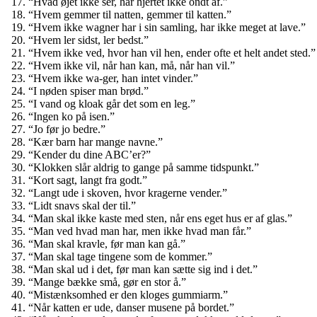
“Hvad øjet ikke ser, har hjertet ikke ondt af.”
“Hvem gemmer til natten, gemmer til katten.”
“Hvem ikke wagner har i sin samling, har ikke meget at lave.”
“Hvem ler sidst, ler bedst.”
“Hvem ikke ved, hvor han vil hen, ender ofte et helt andet sted.”
“Hvem ikke vil, når han kan, må, når han vil.”
“Hvem ikke wa-ger, han intet vinder.”
“I nøden spiser man brød.”
“I vand og kloak går det som en leg.”
“Ingen ko på isen.”
“Jo før jo bedre.”
“Kær barn har mange navne.”
“Kender du dine ABC’er?”
“Klokken slår aldrig to gange på samme tidspunkt.”
“Kort sagt, langt fra godt.”
“Langt ude i skoven, hvor kragerne vender.”
“Lidt snavs skal der til.”
“Man skal ikke kaste med sten, når ens eget hus er af glas.”
“Man ved hvad man har, men ikke hvad man får.”
“Man skal kravle, før man kan gå.”
“Man skal tage tingene som de kommer.”
“Man skal ud i det, før man kan sætte sig ind i det.”
“Mange bække små, gør en stor å.”
“Mistænksomhed er den kloges gummiarm.”
“Når katten er ude, danser musene på bordet.”