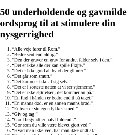
50 underholdende og gavmilde
ordsprog til at stimulere din
nysgerrighed
“Alle veje fører til Rom.”
“Bedre sent end aldrig.”
“Den der graver en grav for andre, falder selv i den.”
“Det er ikke alle der kan spille Fløjte.”
“Det er ikke guld alt hvad der glimrer.”
“Det går som smurt.”
“Det kommer ikke af sig selv.”
“Det er i sorteste natten at vi ser stjernerne.”
“Det er ikke størrelsen, det kommer an på.”
“En fugl i hånden er bedre end ti på taget.”
“En manns død, er en annen manns brød.”
“Enhver er sin egen lykkes smed.”
“Giv og tag.”
“Godt begyndt er halvt fuldendt.”
“Gør som du ville være blevet gjort ved.”
“Hvad man ikke ved, har man ikke ondt af.”