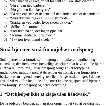
“Når skaden er sket, er det for sent at lukke stald-døren.”
“Nu er den ged barberet.”
“Nu går den ikke længere.”
“På den ene side er det ene, på den anden side er det andet.”
“Skrædderens fag er altid i sidste mode.”
“Slagteren ved bedst, hvor skoen trykker.”
“Stilhed før stormen.”
“Stol ikke på én, der ingen øjne har.”
“Tomme tønder buldrer mest.”
“Tyv tror hver mand stjæler.”
Små hjerner små fornøjelser ordsprog
Små hjerner små fornøjelser ordsprog er populære mundheld og
talemåder, der fremhæver forskellige aspekter af at have en lille hjerne
eller være ufornuftig. Disse ordsprog bruges til at fornøje og
underholde, samtidig med at de sender en ironisk eller humoristisk
besked om manglende intelligens eller dårlige beslutninger. I denne
artikel vil vi udforske nogle af de mest kendte og sjove små hjerner
små fornøjelser ordsprog og deres betydning.
1. “Det hjælper ikke at klage til en håndvask.”
Dette ordsprog betyder, at man ikke opnår noget ved at beklage sig