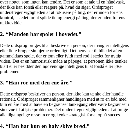
over noget, som ingen kan ændre. Det er som at tale til en håndvask,
der ikke kan forstå eller reagere på, hvad du siger. Ordsproget
understreger vigtigheden af at fokusere på ting, der er inden for ens
kontrol, i stedet for at spilde tid og energi på ting, der er uden for ens
rækkevidde.
2. “Manden har spoler i hovedet.”
Dette ordsprog bruges til at beskrive en person, der mangler intelligens
eller ikke bruger sin hjerne ordentligt. Det henviser til billedet af en
gammeldags spole, der er tom eller fyldt med rod i stedet for nyttig
viden. Det er en humoristisk måde at påpege, at personen ikke tænker
klart eller besidder den nødvendige intelligens til at forstå eller løse
problemer.
3. “Han ror med den ene åre.”
Dette ordsprog beskriver en person, der ikke kan tænke eller handle
rationelt. Ordsproget sammenligner handlingen med at ro en båd med
kun en åre med at have en begrænset tankegang eller være begrænset i
sin evne til at løse problemer. Det understreger vigtigheden af at bruge
alle tilgængelige ressourcer og tænke strategisk for at opnå succes.
4. “Han har kun en halv skive brød.”