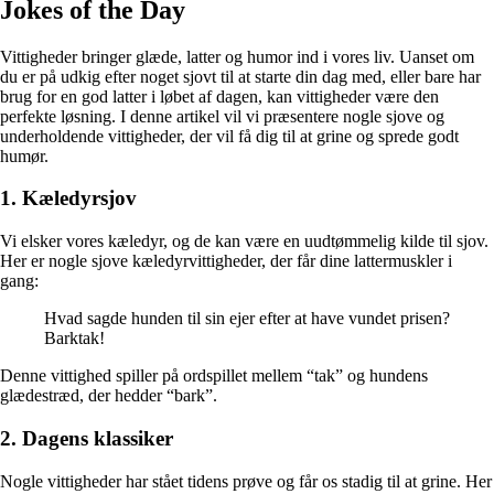
Jokes of the Day
Vittigheder bringer glæde, latter og humor ind i vores liv. Uanset om
du er på udkig efter noget sjovt til at starte din dag med, eller bare har
brug for en god latter i løbet af dagen, kan vittigheder være den
perfekte løsning. I denne artikel vil vi præsentere nogle sjove og
underholdende vittigheder, der vil få dig til at grine og sprede godt
humør.
1. Kæledyrsjov
Vi elsker vores kæledyr, og de kan være en uudtømmelig kilde til sjov.
Her er nogle sjove kæledyrvittigheder, der får dine lattermuskler i
gang:
Hvad sagde hunden til sin ejer efter at have vundet prisen?
Barktak!
Denne vittighed spiller på ordspillet mellem “tak” og hundens
glædestræd, der hedder “bark”.
2. Dagens klassiker
Nogle vittigheder har stået tidens prøve og får os stadig til at grine. Her