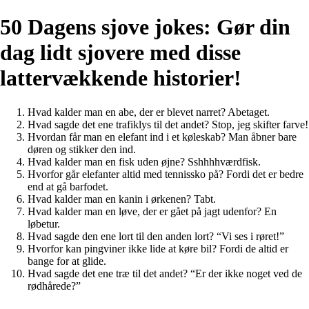
50 Dagens sjove jokes: Gør din
dag lidt sjovere med disse
lattervækkende historier!
Hvad kalder man en abe, der er blevet narret? Abetaget.
Hvad sagde det ene trafiklys til det andet? Stop, jeg skifter farve!
Hvordan får man en elefant ind i et køleskab? Man åbner bare
døren og stikker den ind.
Hvad kalder man en fisk uden øjne? Sshhhhværdfisk.
Hvorfor går elefanter altid med tennissko på? Fordi det er bedre
end at gå barfodet.
Hvad kalder man en kanin i ørkenen? Tabt.
Hvad kalder man en løve, der er gået på jagt udenfor? En
løbetur.
Hvad sagde den ene lort til den anden lort? “Vi ses i røret!”
Hvorfor kan pingviner ikke lide at køre bil? Fordi de altid er
bange for at glide.
Hvad sagde det ene træ til det andet? “Er der ikke noget ved de
rødhårede?”