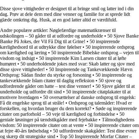
Disse sjove vittigheder er designet til at bringe smil og latter ind i din
dag. Prøv at dele dem med dine venner og familie for at sprede lidt
glæde omkring dig. Husk, at en god latter altid er værdifuld.
Andre populære artikler:
Nøglefærdige matematikrænser til
udskolingen – 50 gåder til at udfordre og underholde
•
50 Sjove Banke
Banke På Jokes, der Vil Få Dig til at Grine!
•
50 inspirerende
kærlighedsord til at udtrykke dine følelser
•
50 inspirerende ordsprog
om kærlighed og læring
•
50 inspirerende Bibelske ordsprog – vejen til
visdom og indsigt
•
50 inspirerende Kim Larsen citater til at løfte
humøret
•
50 underholdende jokes med svar: Skab latter og sjov med
disse sjove vittigheder!
•
50 Inspirerende og Tankevækkende Hævn
Ordsprog: Sådan finder du styrke og forsoning
•
50 inspirerende og
tankevækkende Islam citater til daglig refleksion
•
50 sjove og
udfordrende gåder om hatte – test dine venner!
•
50 Sjove gåder til at
underholde og udfordre dit sind
•
50 inspirerende citatplakater til at
motivere hverdagen
•
50 oversættelser af danske ordsprog til engelsk:
Få dit engelske sprog til at stråle!
•
Ordsprog og talemåder: Hvad er
forskellen, og hvordan bruger du dem korrekt?
•
Søde og inspirerende
citater om parforhold – 50 veje til kærlighed og forbindelse
•
50
geniale løsninger på tændstikgåder med fejebakke
•
Tålmodighedens
visdom: 50 inspirerende citater om at vente
•
50 inspirerende citater om
at fejre 40-års fødselsdag
•
50 udfordrende skakgåder: Test dine evner
og skærp dit strategiske sind
•
Top 50 Inspirerende Morfar Citater –