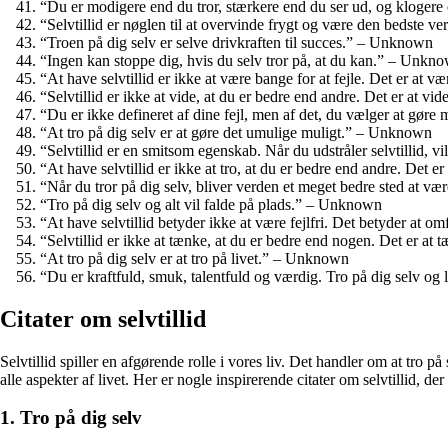
“Du er modigere end du tror, stærkere end du ser ud, og kloger
“Selvtillid er nøglen til at overvinde frygt og være den bedste v
“Troen på dig selv er selve drivkraften til succes.” – Unknown
“Ingen kan stoppe dig, hvis du selv tror på, at du kan.” – Unkn
“At have selvtillid er ikke at være bange for at fejle. Det er at 
“Selvtillid er ikke at vide, at du er bedre end andre. Det er at 
“Du er ikke defineret af dine fejl, men af det, du vælger at gø
“At tro på dig selv er at gøre det umulige muligt.” – Unknown
“Selvtillid er en smitsom egenskab. Når du udstråler selvtillid, 
“At have selvtillid er ikke at tro, at du er bedre end andre. Det 
“Når du tror på dig selv, bliver verden et meget bedre sted at 
“Tro på dig selv og alt vil falde på plads.” – Unknown
“At have selvtillid betyder ikke at være fejlfri. Det betyder at 
“Selvtillid er ikke at tænke, at du er bedre end nogen. Det er a
“At tro på dig selv er at tro på livet.” – Unknown
“Du er kraftfuld, smuk, talentfuld og værdig. Tro på dig selv og
Citater om selvtillid
Selvtillid spiller en afgørende rolle i vores liv. Det handler om at tro på 
alle aspekter af livet. Her er nogle inspirerende citater om selvtillid, d
1. Tro på dig selv