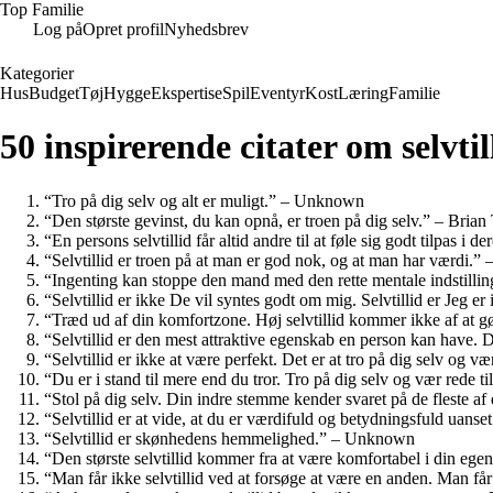
Top Familie
Log på
Opret profil
Nyhedsbrev
Kategorier
Hus
Budget
Tøj
Hygge
Ekspertise
Spil
Eventyr
Kost
Læring
Familie
50 inspirerende citater om selvtil
“Tro på dig selv og alt er muligt.” – Unknown
“Den største gevinst, du kan opnå, er troen på dig selv.” – Brian
“En persons selvtillid får altid andre til at føle sig godt tilpas i
“Selvtillid er troen på at man er god nok, og at man har værdi.
“Ingenting kan stoppe den mand med den rette mentale indstilling
“Selvtillid er ikke De vil syntes godt om mig. Selvtillid er Jeg e
“Træd ud af din komfortzone. Høj selvtillid kommer ikke af at gør
“Selvtillid er den mest attraktive egenskab en person kan have. 
“Selvtillid er ikke at være perfekt. Det er at tro på dig selv og væ
“Du er i stand til mere end du tror. Tro på dig selv og vær rede t
“Stol på dig selv. Din indre stemme kender svaret på de fleste af
“Selvtillid er at vide, at du er værdifuld og betydningsfuld uan
“Selvtillid er skønhedens hemmelighed.” – Unknown
“Den største selvtillid kommer fra at være komfortabel i din e
“Man får ikke selvtillid ved at forsøge at være en anden. Man får