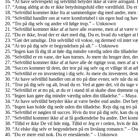
“At have selvrespekt og selvtillid betyder ikke at være arrogant. 
“Antag aldrig at du er ikke betydningsfuld eller værdifuld. Du e
“Selvtillid kommer ikke fra at sammenligne dig med andre, men
“Selvtillid handler om at være komfortabel i sin egen hud og ha
“Tro på dig selv og andre vil følge trop.” – Unknown
“Selvtillid kommer ikke af at have alle svarene, men af at være vi
“Du er ikke, hvad der er sket med dig. Du er, hvad du vælger a
“Gør det umulige. Din selvtillid vil vokse, og dermed vil intet
“At tro på dig selv er begyndelsen på alt.” – Unknown
“Ingen kan få dig til at føle dig mindre værdig uden din tilladels
“Selvtillid er en vane, der kan trænes. Jo mere du bruger den, d
“Selvtillid kommer ikke af at have alle de rigtige svar, men af 
“Succes kommer til dem, der tror på sig selv og er villige til at 
“Selvtillid er en investering i dig selv. Jo mere du investerer, de
“At have selvtillid handler om at tro på dine evner, selv når du
“Tror på dig selv og alt, hvad du er. Ved at gøre det, vil du tag
“Selvtillid er at tro på, at du er i stand til at skabe dine drømm
“Ingen kan gøre dig mindre værdig uden din tilladelse.” – May
“At have selvtillid betyder ikke at være bedre end andre. Det be
“Ingen kan holde dig nede uden din tilladelse. Rejs dig og tro p
“Selvtillid er nøglen til succes. Hvis du tror på dig selv, kan d
“Selvtillid kommer ikke af at få godkendelse fra andre. Det kom
“Tillid er ikke De vil lide mig. Tillid er Jeg er i orden, hvis de 
“At elske dig selv er begyndelsen på en livslang romance.” – Os
“Du er mere end nok. Du er enestående.” – Unknown