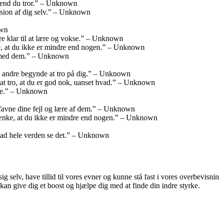
e end du tror.” – Unknown
ersion af dig selv.” – Unknown
own
være klar til at lære og vokse.” – Unknown
vide, at du ikke er mindre end nogen.” – Unknown
re med dem.” – Unknown
vil andre begynde at tro på dig.” – Unknown
er at tro, at du er god nok, uanset hvad.” – Unknown
være.” – Unknown
omfavne dine fejl og lære af dem.” – Unknown
t tænke, at du ikke er mindre end nogen.” – Unknown
 lad hele verden se det.” – Unknown
sig selv, have tillid til vores evner og kunne stå fast i vores overbevisnin
er kan give dig et boost og hjælpe dig med at finde din indre styrke.