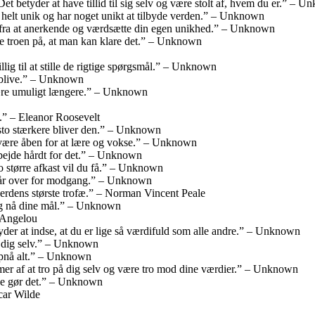
Det betyder at have tillid til sig selv og være stolt af, hvem du er.” – 
r helt unik og har noget unikt at tilbyde verden.” – Unknown
 fra at anerkende og værdsætte din egen unikhed.” – Unknown
ve troen på, at man kan klare det.” – Unknown
llig til at stille de rigtige spørgsmål.” – Unknown
t blive.” – Unknown
 være umuligt længere.” – Unknown
e.” – Eleanor Roosevelt
esto stærkere bliver den.” – Unknown
at være åben for at lære og vokse.” – Unknown
arbejde hårdt for det.” – Unknown
sto større afkast vil du få.” – Unknown
 står over for modgang.” – Unknown
e verdens største trofæ.” – Norman Vincent Peale
e og nå dine mål.” – Unknown
a Angelou
tyder at indse, at du er lige så værdifuld som alle andre.” – Unknown
å dig selv.” – Unknown
u opnå alt.” – Unknown
mer af at tro på dig selv og være tro mod dine værdier.” – Unknown
ikke gør det.” – Unknown
car Wilde