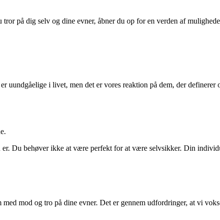
r du tror på dig selv og dine evner, åbner du op for en verden af mulighe
l er uundgåelige i livet, men det er vores reaktion på dem, der definerer 
e.
er. Du behøver ikke at være perfekt for at være selvsikker. Din individua
em med mod og tro på dine evner. Det er gennem udfordringer, at vi vok