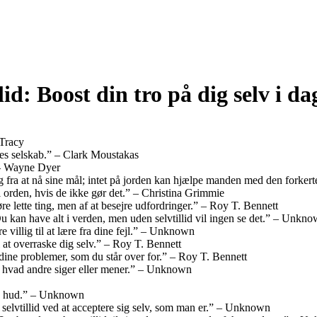
lid: Boost din tro på dig selv i da
 Tracy
 deres selskab.” – Clark Moustakas
” – Wayne Dyer
 fra at nå sine mål; intet på jorden kan hjælpe manden med den forkerte
r i orden, hvis de ikke gør det.” – Christina Grimmie
e lette ting, men af at besejre udfordringer.” – Roy T. Bennett
Du kan have alt i verden, men uden selvtillid vil ingen se det.” – Unkn
re villig til at lære fra dine fejl.” – Unknown
il at overraske dig selv.” – Roy T. Bennett
 dine problemer, som du står over for.” – Roy T. Bennett
set hvad andre siger eller mener.” – Unknown
gen hud.” – Unknown
 selvtillid ved at acceptere sig selv, som man er.” – Unknown