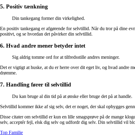
5. Positiv tænkning
Din tankegang former din virkelighed.
En positiv tankegang er afgørende for selvtillid. Når du tror på dine ev
positivt, og se hvordan det påvirker din selvtillid.
6. Hvad andre mener betyder intet
Sig aldrig tomme ord for at tilfredsstille andres meninger.
Det er vigtigt at huske, at du er herre over dit eget liv, og hvad andre me
drømme.
7. Handling fører til selvtillid
Du kan bruge al din tid på at ønske eller bruge det på at handle.
Selvtillid kommer ikke af sig selv, det er noget, der skal opbygges gen
Disse citater om selvtillid er kun en lille smagsprøve på de mange kloge 
selv, acceptér fejl, elsk dig selv og udfordr dig selv. Din selvtillid vil bl
Top Familie