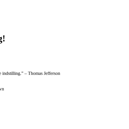
g!
 indstilling.” – Thomas Jefferson
own