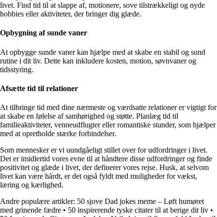
livet. Find tid til at slappe af, motionere, sove tilstrækkeligt og nyde
hobbies eller aktiviteter, der bringer dig glæde.
Opbygning af sunde vaner
At opbygge sunde vaner kan hjælpe med at skabe en stabil og sund
rutine i dit liv. Dette kan inkludere kosten, motion, søvnvaner og
tidsstyring.
Afsætte tid til relationer
At tilbringe tid med dine nærmeste og værdsatte relationer er vigtigt for
at skabe en følelse af samhørighed og støtte. Planlæg tid til
familieaktiviteter, venneudflugter eller romantiske stunder, som hjælper
med at opretholde stærke forbindelser.
Som mennesker er vi uundgåeligt stillet over for udfordringer i livet.
Det er imidlertid vores evne til at håndtere disse udfordringer og finde
positivitet og glæde i livet, der definerer vores rejse. Husk, at selvom
livet kan være hårdt, er det også fyldt med muligheder for vækst,
læring og kærlighed.
Andre populære artikler:
50 sjove Dad jokes meme – Løft humøret
med grinende fædre
•
50 inspirerende tyske citater til at berige dit liv
•