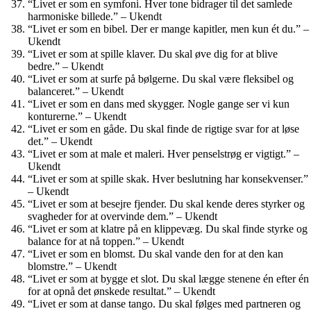
“Livet er som en symfoni. Hver tone bidrager til det samlede
harmoniske billede.” – Ukendt
“Livet er som en bibel. Der er mange kapitler, men kun ét du.” –
Ukendt
“Livet er som at spille klaver. Du skal øve dig for at blive
bedre.” – Ukendt
“Livet er som at surfe på bølgerne. Du skal være fleksibel og
balanceret.” – Ukendt
“Livet er som en dans med skygger. Nogle gange ser vi kun
konturerne.” – Ukendt
“Livet er som en gåde. Du skal finde de rigtige svar for at løse
det.” – Ukendt
“Livet er som at male et maleri. Hver penselstrøg er vigtigt.” –
Ukendt
“Livet er som at spille skak. Hver beslutning har konsekvenser.”
– Ukendt
“Livet er som at besejre fjender. Du skal kende deres styrker og
svagheder for at overvinde dem.” – Ukendt
“Livet er som at klatre på en klippevæg. Du skal finde styrke og
balance for at nå toppen.” – Ukendt
“Livet er som en blomst. Du skal vande den for at den kan
blomstre.” – Ukendt
“Livet er som at bygge et slot. Du skal lægge stenene én efter én
for at opnå det ønskede resultat.” – Ukendt
“Livet er som at danse tango. Du skal følges med partneren og