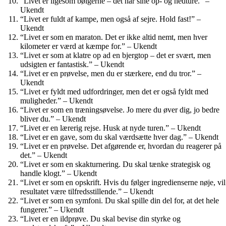
“Livet er ligesom bølgerne – det har sine op- og nedture.” –
Ukendt
“Livet er fuldt af kampe, men også af sejre. Hold fast!” –
Ukendt
“Livet er som en maraton. Det er ikke altid nemt, men hver
kilometer er værd at kæmpe for.” – Ukendt
“Livet er som at klatre op ad en bjergtop – det er svært, men
udsigten er fantastisk.” – Ukendt
“Livet er en prøvelse, men du er stærkere, end du tror.” –
Ukendt
“Livet er fyldt med udfordringer, men det er også fyldt med
muligheder.” – Ukendt
“Livet er som en træningsøvelse. Jo mere du øver dig, jo bedre
bliver du.” – Ukendt
“Livet er en lærerig rejse. Husk at nyde turen.” – Ukendt
“Livet er en gave, som du skal værdsætte hver dag.” – Ukendt
“Livet er en prøvelse. Det afgørende er, hvordan du reagerer på
det.” – Ukendt
“Livet er som en skakturnering. Du skal tænke strategisk og
handle klogt.” – Ukendt
“Livet er som en opskrift. Hvis du følger ingredienserne nøje, vil
resultatet være tilfredsstillende.” – Ukendt
“Livet er som en symfoni. Du skal spille din del for, at det hele
fungerer.” – Ukendt
“Livet er en ildprøve. Du skal bevise din styrke og