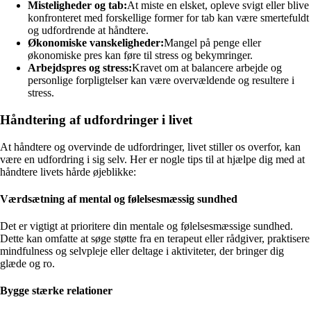
Misteligheder og tab:
At miste en elsket, opleve svigt eller blive
konfronteret med forskellige former for tab kan være smertefuldt
og udfordrende at håndtere.
Økonomiske vanskeligheder:
Mangel på penge eller
økonomiske pres kan føre til stress og bekymringer.
Arbejdspres og stress:
Kravet om at balancere arbejde og
personlige forpligtelser kan være overvældende og resultere i
stress.
Håndtering af udfordringer i livet
At håndtere og overvinde de udfordringer, livet stiller os overfor, kan
være en udfordring i sig selv. Her er nogle tips til at hjælpe dig med at
håndtere livets hårde øjeblikke:
Værdsætning af mental og følelsesmæssig sundhed
Det er vigtigt at prioritere din mentale og følelsesmæssige sundhed.
Dette kan omfatte at søge støtte fra en terapeut eller rådgiver, praktisere
mindfulness og selvpleje eller deltage i aktiviteter, der bringer dig
glæde og ro.
Bygge stærke relationer