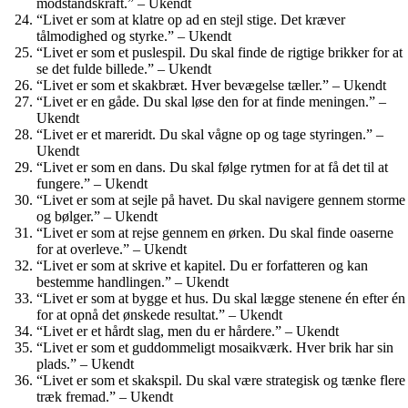
modstandskraft.” – Ukendt
“Livet er som at klatre op ad en stejl stige. Det kræver
tålmodighed og styrke.” – Ukendt
“Livet er som et puslespil. Du skal finde de rigtige brikker for at
se det fulde billede.” – Ukendt
“Livet er som et skakbræt. Hver bevægelse tæller.” – Ukendt
“Livet er en gåde. Du skal løse den for at finde meningen.” –
Ukendt
“Livet er et mareridt. Du skal vågne op og tage styringen.” –
Ukendt
“Livet er som en dans. Du skal følge rytmen for at få det til at
fungere.” – Ukendt
“Livet er som at sejle på havet. Du skal navigere gennem storme
og bølger.” – Ukendt
“Livet er som at rejse gennem en ørken. Du skal finde oaserne
for at overleve.” – Ukendt
“Livet er som at skrive et kapitel. Du er forfatteren og kan
bestemme handlingen.” – Ukendt
“Livet er som at bygge et hus. Du skal lægge stenene én efter én
for at opnå det ønskede resultat.” – Ukendt
“Livet er et hårdt slag, men du er hårdere.” – Ukendt
“Livet er som et guddommeligt mosaikværk. Hver brik har sin
plads.” – Ukendt
“Livet er som et skakspil. Du skal være strategisk og tænke flere
træk fremad.” – Ukendt