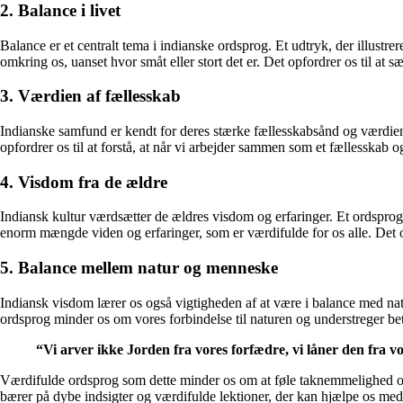
2. Balance i livet
Balance er et centralt tema i indianske ordsprog. Et udtryk, der illustre
omkring os, uanset hvor småt eller stort det er. Det opfordrer os til at 
3. Værdien af fællesskab
Indianske samfund er kendt for deres stærke fællesskabsånd og værdien
opfordrer os til at forstå, at når vi arbejder sammen som et fællesskab 
4. Visdom fra de ældre
Indiansk kultur værdsætter de ældres visdom og erfaringer. Et ordsprog,
enorm mængde viden og erfaringer, som er værdifulde for os alle. Det opf
5. Balance mellem natur og menneske
Indiansk visdom lærer os også vigtigheden af at være i balance med nat
ordsprog minder os om vores forbindelse til naturen og understreger b
“Vi arver ikke Jorden fra vores forfædre, vi låner den fra v
Værdifulde ordsprog som dette minder os om at føle taknemmelighed ov
bærer på dybe indsigter og værdifulde lektioner, der kan hjælpe os med 