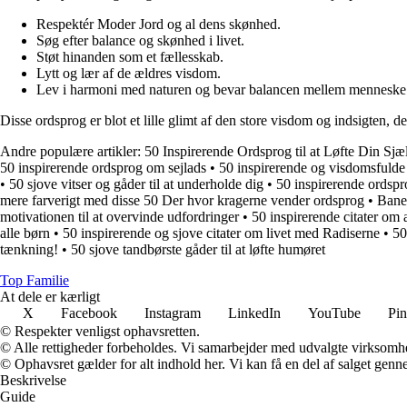
Respektér Moder Jord og al dens skønhed.
Søg efter balance og skønhed i livet.
Støt hinanden som et fællesskab.
Lytt og lær af de ældres visdom.
Lev i harmoni med naturen og bevar balancen mellem menneske 
Disse ordsprog er blot et lille glimt af den store visdom og indsigten, d
Andre populære artikler:
50 Inspirerende Ordsprog til at Løfte Din Sjæ
50 inspirerende ordsprog om sejlads
•
50 inspirerende og visdomsfuld
•
50 sjove vitser og gåder til at underholde dig
•
50 inspirerende ordspr
mere farverigt med disse 50 Der hvor kragerne vender ordsprog
•
Bane
motivationen til at overvinde udfordringer
•
50 inspirerende citater om 
alle børn
•
50 inspirerende og sjove citater om livet med Radiserne
•
50
tænkning!
•
50 sjove tandbørste gåder til at løfte humøret
Top Familie
At dele er kærligt
X
Facebook
Instagram
LinkedIn
YouTube
Pin
© Respekter venligst ophavsretten.
© Alle rettigheder forbeholdes. Vi samarbejder med udvalgte virksomhed
© Ophavsret gælder for alt indhold her. Vi kan få en del af salget genne
Beskrivelse
Guide