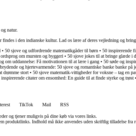
og natur.
er findes i den indianske kultur. Lad os lære af deres vejledning og brin
l
•
50 sjove og udfordrende matematikgåder til børn
•
50 inspirerende fi
e ordsprog om mursten og byggeri
•
50 sjove jokes til at bringe glæde i
og om uddannelse: Få motivationen til at lære i gang
•
50 søde og inspir
brydende og hjertevarmende: 50 sjove og romantiske banke banke på 
at drømme stort
•
50 sjove matematik-vittigheder for voksne – tag en pa
 inspirerende citater om ensomhed: En guide til at finde styrke og trøst
terest
TikTok
Mail
RSS
er og tjener muligvis på dine køb via vores links.
m produktlinks. Indhold må ikke anvendes uden skriftlig tilladelse fra r