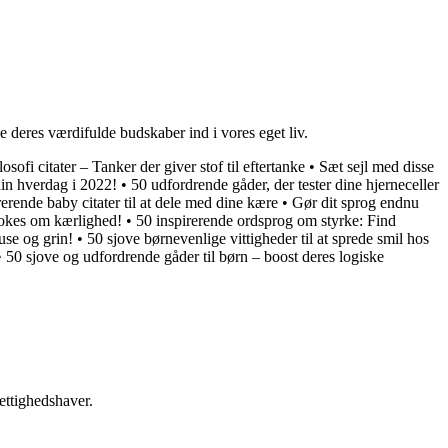
ge deres værdifulde budskaber ind i vores eget liv.
losofi citater – Tanker der giver stof til eftertanke
•
Sæt sejl med disse
 din hverdag i 2022!
•
50 udfordrende gåder, der tester dine hjerneceller
erende baby citater til at dele med dine kære
•
Gør dit sprog endnu
jokes om kærlighed!
•
50 inspirerende ordsprog om styrke: Find
use og grin!
•
50 sjove børnevenlige vittigheder til at sprede smil hos
•
50 sjove og udfordrende gåder til børn – boost deres logiske
ettighedshaver.