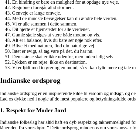
En hindring er bare en mulighed for at opdage nye veje.
Regnbuen foregår altid stormen.
Genveje er lange omveje.
Med de mindste bevægelser kan du ændre hele verden.
Vi er alle sammen i dette sammen.
Dit hjerte er hjemstedet for alle verdener.
Gamle sjæle siges at være både modne og vis.
Alt er i balance, hvis du bare ser nøje nok efter.
Blive ét med naturen, find din naturlige vej.
Intet er evigt, så tag vare på det, du har nu.
Den største skat er ikke udenfor, men inden i dig selv.
Lykken er en rejse, ikke en destination.
Vi er født med to ører og en mund, så vi kan lytte mere og tale m
Indianske ordsprog
Indianske ordsprog er en inspirerende kilde til visdom og indsigt, og d
Lad os dykke ned i nogle af de mest populære og betydningsfulde ordsp
1. Respekt for Moder Jord
Indianske folkeslag har altid haft en dyb respekt og taknemmelighed for
låner den fra vores børn.” Dette ordsprog minder os om vores ansvar for