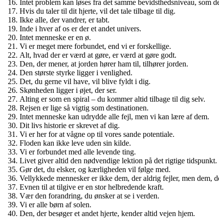
Intet problem kan løses fra det samme bevidsthedsniveau, som det
Hvis du taler til dit hjerte, vil det tale tilbage til dig.
Ikke alle, der vandrer, er tabt.
Inde i hver af os er der et andet univers.
Intet menneske er en ø.
Vi er meget mere forbundet, end vi er forskellige.
Alt, hvad der er værd at gøre, er værd at gøre godt.
Den, der mener, at jorden hører ham til, tilhører jorden.
Den største styrke ligger i venlighed.
Det, du gerne vil have, vil blive fyldt i dig.
Skønheden ligger i øjet, der ser.
Alting er som en spiral – du kommer altid tilbage til dig selv.
Rejsen er lige så vigtig som destinationen.
Intet menneske kan udrydde alle fejl, men vi kan lære af dem.
Dit livs historie er skrevet af dig.
Vi er her for at vågne op til vores sande potentiale.
Floden kan ikke leve uden sin kilde.
Vi er forbundet med alle levende ting.
Livet giver altid den nødvendige lektion på det rigtige tidspunkt.
Gør det, du elsker, og kærligheden vil følge med.
Vellykkede mennesker er ikke dem, der aldrig fejler, men dem, de
Evnen til at tilgive er en stor helbredende kraft.
Vær den forandring, du ønsker at se i verden.
Vi er alle børn af solen.
Den, der besøger et andet hjerte, kender altid vejen hjem.