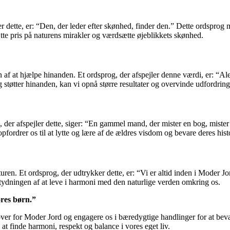
rer dette, er: “Den, der leder efter skønhed, finder den.” Dette ordsprog
sætte pris på naturens mirakler og værdsætte øjeblikkets skønhed.
 af at hjælpe hinanden. Et ordsprog, der afspejler denne værdi, er: “A
og støtter hinanden, kan vi opnå større resultater og overvinde udfordrin
 der afspejler dette, siger: “En gammel mand, der mister en bog, mister
ordrer os til at lytte og lære af de ældres visdom og bevare deres histor
uren. Et ordsprog, der udtrykker dette, er: “Vi er altid inden i Moder 
etydningen af at leve i harmoni med den naturlige verden omkring os.
ores børn.”
er for Moder Jord og engagere os i bæredygtige handlinger for at beva
at finde harmoni, respekt og balance i vores eget liv.