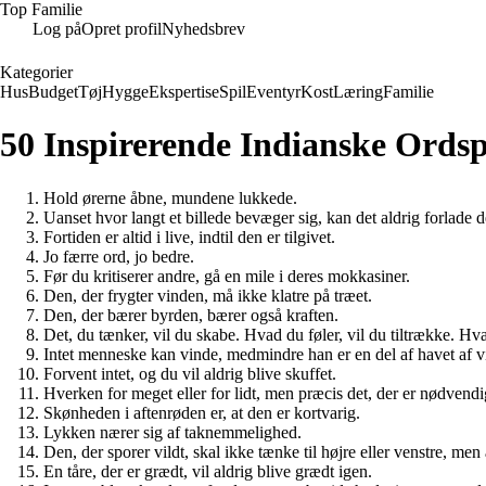
Top Familie
Log på
Opret profil
Nyhedsbrev
Kategorier
Hus
Budget
Tøj
Hygge
Ekspertise
Spil
Eventyr
Kost
Læring
Familie
50 Inspirerende Indianske Ordsp
Hold ørerne åbne, mundene lukkede.
Uanset hvor langt et billede bevæger sig, kan det aldrig forlade 
Fortiden er altid i live, indtil den er tilgivet.
Jo færre ord, jo bedre.
Før du kritiserer andre, gå en mile i deres mokkasiner.
Den, der frygter vinden, må ikke klatre på træet.
Den, der bærer byrden, bærer også kraften.
Det, du tænker, vil du skabe. Hvad du føler, vil du tiltrække. Hvad
Intet menneske kan vinde, medmindre han er en del af havet af ​​v
Forvent intet, og du vil aldrig blive skuffet.
Hverken for meget eller for lidt, men præcis det, der er nødvendi
Skønheden i aftenrøden er, at den er kortvarig.
Lykken nærer sig af taknemmelighed.
Den, der sporer vildt, skal ikke tænke til højre eller venstre, men 
En tåre, der er grædt, vil aldrig blive grædt igen.