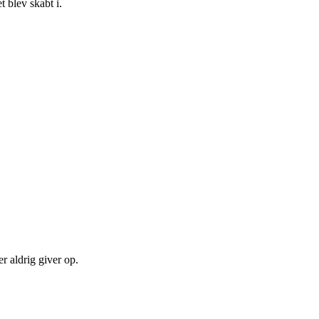
 blev skabt i.
r aldrig giver op.