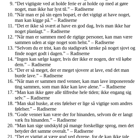
“Det vigtigste ved at holde ferie er at holde op med at gøre
noget, man ikke har lyst til.” – Radiserne
“Når man er på sin egen bopæl, er det vigtigt at have noget,
man kan kigge på.” – Radiserne
“Det er ikke så svært at have en god dag, hvis man ikke har
noget planlagt.” – Radiserne
“Når man er sammen med de rigtige personer, kan man være
sammen uden at sige noget som helst.” – Radiserne
“Selvom du er trist, kan du stadigvæk tænke på noget sjovt og
finde noget godt i dagen.” – Radiserne
“Ingen kan sælge kager, hvis der ikke er nogen, der vil købe
dem.” – Radiserne
“Der er så meget, der er meget sjovere at lave, end det man
burde lave.” – Radiserne
“Når man er sammen med venner, kan man lave imponerende
ting sammen, som man ikke kan lave alene.” – Radiserne
“Man kan ikke gøre alle tilfredse hele tiden; ikke engang sig
selv.” – Radiserne
“Man skal huske, at ens følelser er lige så vigtige som andres
følelser.” – Radiserne
“Gode venner kan være der for hinanden, selvom de er langt
væk fra hinanden.” – Radiserne
“Man kan sige undskyld på mange forskellige sprog, men det
betyder det samme overalt.” – Radiserne
“Det er vigtigt at være god ved dyrene, for de kan ikke tale