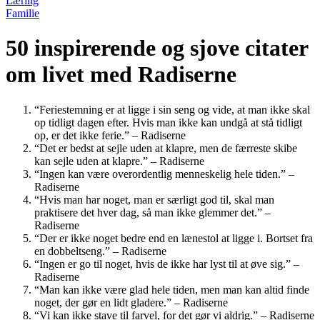
Læring
Familie
50 inspirerende og sjove citater
om livet med Radiserne
“Feriestemning er at ligge i sin seng og vide, at man ikke skal
op tidligt dagen efter. Hvis man ikke kan undgå at stå tidligt
op, er det ikke ferie.” – Radiserne
“Det er bedst at sejle uden at klapre, men de færreste skibe
kan sejle uden at klapre.” – Radiserne
“Ingen kan være overordentlig menneskelig hele tiden.” –
Radiserne
“Hvis man har noget, man er særligt god til, skal man
praktisere det hver dag, så man ikke glemmer det.” –
Radiserne
“Der er ikke noget bedre end en lænestol at ligge i. Bortset fra
en dobbeltseng.” – Radiserne
“Ingen er go til noget, hvis de ikke har lyst til at øve sig.” –
Radiserne
“Man kan ikke være glad hele tiden, men man kan altid finde
noget, der gør en lidt gladere.” – Radiserne
“Vi kan ikke stave til farvel, for det gør vi aldrig.” – Radiserne