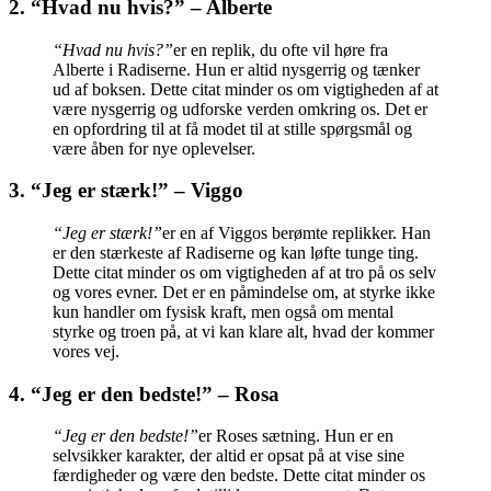
2. “Hvad nu hvis?” – Alberte
“Hvad nu hvis?”
er en replik, du ofte vil høre fra
Alberte i Radiserne. Hun er altid nysgerrig og tænker
ud af boksen. Dette citat minder os om vigtigheden af at
være nysgerrig og udforske verden omkring os. Det er
en opfordring til at få modet til at stille spørgsmål og
være åben for nye oplevelser.
3. “Jeg er stærk!” – Viggo
“Jeg er stærk!”
er en af Viggos berømte replikker. Han
er den stærkeste af Radiserne og kan løfte tunge ting.
Dette citat minder os om vigtigheden af at tro på os selv
og vores evner. Det er en påmindelse om, at styrke ikke
kun handler om fysisk kraft, men også om mental
styrke og troen på, at vi kan klare alt, hvad der kommer
vores vej.
4. “Jeg er den bedste!” – Rosa
“Jeg er den bedste!”
er Roses sætning. Hun er en
selvsikker karakter, der altid er opsat på at vise sine
færdigheder og være den bedste. Dette citat minder os