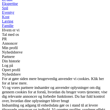
Ekspertise
Spil
Eventyr
Kost
Læring
Familie
Hvem er vi
Tal med os
PR
Annoncer
Min profil
Nyhedsbreve
Partnere
Din historie
Log på
Opret profil
Nyhedsbrev
For at gøre siden mere brugervenlig anvender vi cookies. Klik her
for at læse mere.
Vi og vores partnere indsamler og anvender oplysninger om dig
gennem cookies for at forstå, hvordan du bruger vores tjenester, vise
dig relevante annoncer og forbedre funktioner. Du har fuld kontrol
over, hvordan dine oplysninger bliver brugt
Indsamling og adgang til enhedsdata gør os i stand til at levere
tilpassede annoncer og indhold. Vi opretter profiler, vurderer effekt