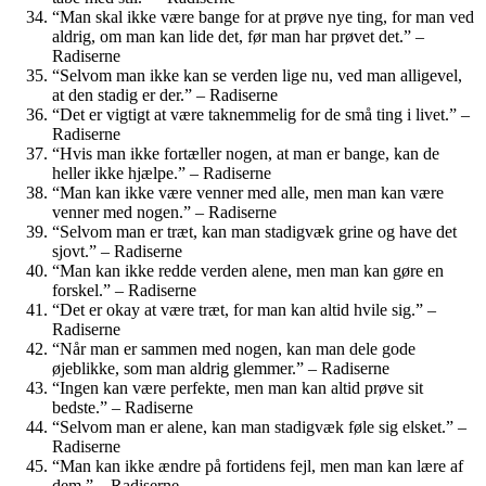
“Man skal ikke være bange for at prøve nye ting, for man ved
aldrig, om man kan lide det, før man har prøvet det.” –
Radiserne
“Selvom man ikke kan se verden lige nu, ved man alligevel,
at den stadig er der.” – Radiserne
“Det er vigtigt at være taknemmelig for de små ting i livet.” –
Radiserne
“Hvis man ikke fortæller nogen, at man er bange, kan de
heller ikke hjælpe.” – Radiserne
“Man kan ikke være venner med alle, men man kan være
venner med nogen.” – Radiserne
“Selvom man er træt, kan man stadigvæk grine og have det
sjovt.” – Radiserne
“Man kan ikke redde verden alene, men man kan gøre en
forskel.” – Radiserne
“Det er okay at være træt, for man kan altid hvile sig.” –
Radiserne
“Når man er sammen med nogen, kan man dele gode
øjeblikke, som man aldrig glemmer.” – Radiserne
“Ingen kan være perfekte, men man kan altid prøve sit
bedste.” – Radiserne
“Selvom man er alene, kan man stadigvæk føle sig elsket.” –
Radiserne
“Man kan ikke ændre på fortidens fejl, men man kan lære af
dem.” – Radiserne