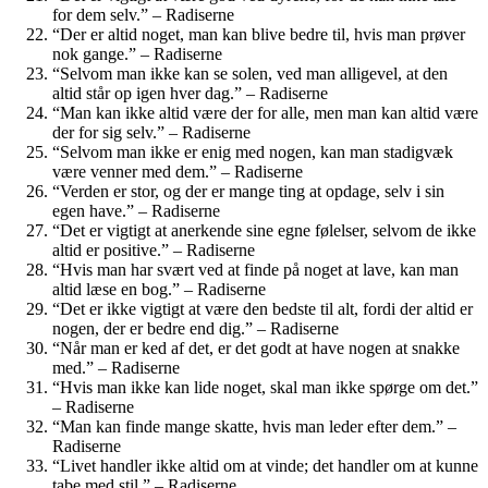
for dem selv.” – Radiserne
“Der er altid noget, man kan blive bedre til, hvis man prøver
nok gange.” – Radiserne
“Selvom man ikke kan se solen, ved man alligevel, at den
altid står op igen hver dag.” – Radiserne
“Man kan ikke altid være der for alle, men man kan altid være
der for sig selv.” – Radiserne
“Selvom man ikke er enig med nogen, kan man stadigvæk
være venner med dem.” – Radiserne
“Verden er stor, og der er mange ting at opdage, selv i sin
egen have.” – Radiserne
“Det er vigtigt at anerkende sine egne følelser, selvom de ikke
altid er positive.” – Radiserne
“Hvis man har svært ved at finde på noget at lave, kan man
altid læse en bog.” – Radiserne
“Det er ikke vigtigt at være den bedste til alt, fordi der altid er
nogen, der er bedre end dig.” – Radiserne
“Når man er ked af det, er det godt at have nogen at snakke
med.” – Radiserne
“Hvis man ikke kan lide noget, skal man ikke spørge om det.”
– Radiserne
“Man kan finde mange skatte, hvis man leder efter dem.” –
Radiserne
“Livet handler ikke altid om at vinde; det handler om at kunne
tabe med stil.” – Radiserne