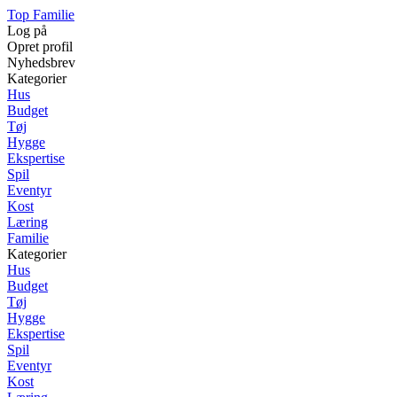
Top Familie
Log på
Opret profil
Nyhedsbrev
Kategorier
Hus
Budget
Tøj
Hygge
Ekspertise
Spil
Eventyr
Kost
Læring
Familie
Kategorier
Hus
Budget
Tøj
Hygge
Ekspertise
Spil
Eventyr
Kost