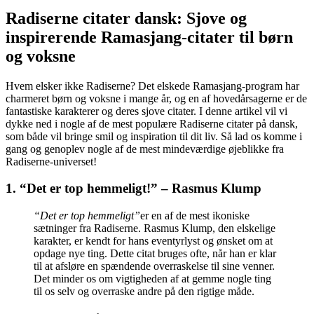
Radiserne citater dansk: Sjove og
inspirerende Ramasjang-citater til børn
og voksne
Hvem elsker ikke Radiserne? Det elskede Ramasjang-program har
charmeret børn og voksne i mange år, og en af hovedårsagerne er de
fantastiske karakterer og deres sjove citater. I denne artikel vil vi
dykke ned i nogle af de mest populære Radiserne citater på dansk,
som både vil bringe smil og inspiration til dit liv. Så lad os komme i
gang og genoplev nogle af de mest mindeværdige øjeblikke fra
Radiserne-universet!
1. “Det er top hemmeligt!” – Rasmus Klump
“Det er top hemmeligt”
er en af de mest ikoniske
sætninger fra Radiserne. Rasmus Klump, den elskelige
karakter, er kendt for hans eventyrlyst og ønsket om at
opdage nye ting. Dette citat bruges ofte, når han er klar
til at afsløre en spændende overraskelse til sine venner.
Det minder os om vigtigheden af at gemme nogle ting
til os selv og overraske andre på den rigtige måde.