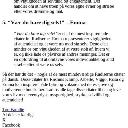
om vigtigheden af selvtillid og engagement. Det
handler om at have troen på vores egne evner og stræbe
efter vores drømme og mål.
5. “Vær du bare dig selv!” – Emma
“Vær du bare dig selv!”
er et af de mest inspirerende
citater fra Radiserne. Emma repræsenterer vigtigheden
af autenticitet og at være tro mod sig selv. Dette citat
minder os om vigtigheden af at være stolt af, hvem vi
er, og ikke lade os påvirke af andres meninger. Det er
en opfordring til at omfavne vores individualitet og altid
stræbe efter at være os selv.
Så der har du det – nogle af de mest mindeværdige Radiserne citater
på dansk. Disse citater fra Rasmus Klump, Alberte, Viggo, Rosa og
Emma kan inspirere både børn og voksne med deres sjove og
motiverende budskaber. Lad os alle tage disse citater til os og leve
vores liv med eventyrlyst, nysgerrighed, styrke, selvtillid og
autenticitet!
Top Familie
At dele er kærligt
X
Facebook