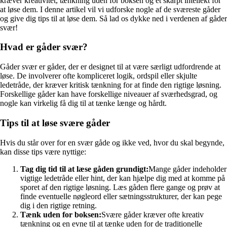
kræver kreativitet, tænkning uden for boksen og et skarpt intellekt for
at løse dem. I denne artikel vil vi udforske nogle af de sværeste gåder
og give dig tips til at løse dem. Så lad os dykke ned i verdenen af gåder
svær!
Hvad er gåder svær?
Gåder svær er gåder, der er designet til at være særligt udfordrende at
løse. De involverer ofte kompliceret logik, ordspil eller skjulte
ledetråde, der kræver kritisk tænkning for at finde den rigtige løsning.
Forskellige gåder kan have forskellige niveauer af sværhedsgrad, og
nogle kan virkelig få dig til at tænke længe og hårdt.
Tips til at løse svære gåder
Hvis du står over for en svær gåde og ikke ved, hvor du skal begynde,
kan disse tips være nyttige:
Tag dig tid til at læse gåden grundigt:
Mange gåder indeholder
vigtige ledetråde eller hint, der kan hjælpe dig med at komme på
sporet af den rigtige løsning. Læs gåden flere gange og prøv at
finde eventuelle nøgleord eller sætningsstrukturer, der kan pege
dig i den rigtige retning.
Tænk uden for boksen:
Svære gåder kræver ofte kreativ
tænkning og en evne til at tænke uden for de traditionelle