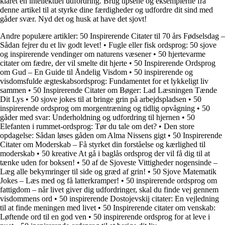
klaret en intellektuel udfordring. Brug tipsene og eksemplerne fra
denne artikel til at styrke dine færdigheder og udfordre dit sind med
gåder svær. Nyd det og husk at have det sjovt!
Andre populære artikler:
50 Inspirerende Citater til 70 års Fødselsdag –
Sådan fejrer du et liv godt levet!
•
Fugle eller fisk ordsprog: 50 sjove
og inspirerende vendinger om naturens væsener
•
50 hjertevarme
citater om fædre, der vil smelte dit hjerte
•
50 Inspirerende Ordsprog
om Gud – En Guide til Åndelig Visdom
•
50 inspirerende og
visdomsfulde ægteskabsordsprog: Fundamentet for et lykkeligt liv
sammen
•
50 Inspirerende Citater om Bøger: Lad Læsningen Tænde
Dit Lys
•
50 sjove jokes til at bringe grin på arbejdspladsen
•
50
inspirerende ordsprog om morgentræning og tidlig opvågning
•
50
gåder med svar: Underholdning og udfordring til hjernen
•
50
Elefanten i rummet-ordsprog: Tør du tale om det?
•
Den store
opdagelse: Sådan løses gåden om Alma Nissens gigt
•
50 Inspirerende
Citater om Moderskab – Få styrket din forståelse og kærlighed til
moderskab
•
50 kreative At gå i baglås ordsprog der vil få dig til at
tænke uden for boksen!
•
50 af de Sjoveste Vittigheder nogensinde –
Læg alle bekymringer til side og græd af grin!
•
50 Sjove Matematik
Jokes – Læs med og få latterkramper!
•
50 inspirerende ordsprog om
fattigdom – når livet giver dig udfordringer, skal du finde vej gennem
visdommens ord
•
50 inspirerende Dostojevskij citater: En vejledning
til at finde meningen med livet
•
50 Inspirerende citater om venskab:
Løftende ord til en god ven
•
50 inspirerende ordsprog for at leve i