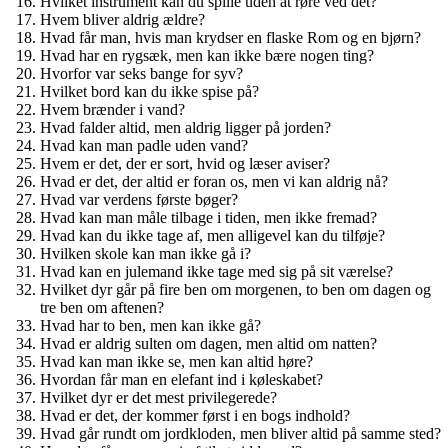
Hvilket instrument kan du spille uden at røre ved det?
Hvem bliver aldrig ældre?
Hvad får man, hvis man krydser en flaske Rom og en bjørn?
Hvad har en rygsæk, men kan ikke bære nogen ting?
Hvorfor var seks bange for syv?
Hvilket bord kan du ikke spise på?
Hvem brænder i vand?
Hvad falder altid, men aldrig ligger på jorden?
Hvad kan man padle uden vand?
Hvem er det, der er sort, hvid og læser aviser?
Hvad er det, der altid er foran os, men vi kan aldrig nå?
Hvad var verdens første bøger?
Hvad kan man måle tilbage i tiden, men ikke fremad?
Hvad kan du ikke tage af, men alligevel kan du tilføje?
Hvilken skole kan man ikke gå i?
Hvad kan en julemand ikke tage med sig på sit værelse?
Hvilket dyr går på fire ben om morgenen, to ben om dagen og
tre ben om aftenen?
Hvad har to ben, men kan ikke gå?
Hvad er aldrig sulten om dagen, men altid om natten?
Hvad kan man ikke se, men kan altid høre?
Hvordan får man en elefant ind i køleskabet?
Hvilket dyr er det mest privilegerede?
Hvad er det, der kommer først i en bogs indhold?
Hvad går rundt om jordkloden, men bliver altid på samme sted?