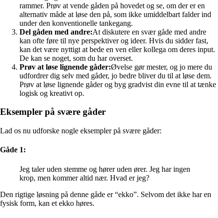
rammer. Prøv at vende gåden på hovedet og se, om der er en
alternativ måde at løse den på, som ikke umiddelbart falder ind
under den konventionelle tankegang.
Del gåden med andre:
At diskutere en svær gåde med andre
kan ofte føre til nye perspektiver og ideer. Hvis du sidder fast,
kan det være nyttigt at bede en ven eller kollega om deres input.
De kan se noget, som du har overset.
Prøv at løse lignende gåder:
Øvelse gør mester, og jo mere du
udfordrer dig selv med gåder, jo bedre bliver du til at løse dem.
Prøv at løse lignende gåder og byg gradvist din evne til at tænke
logisk og kreativt op.
Eksempler på svære gåder
Lad os nu udforske nogle eksempler på svære gåder:
Gåde 1:
Jeg taler uden stemme og hører uden ører. Jeg har ingen
krop, men kommer altid nær. Hvad er jeg?
Den rigtige løsning på denne gåde er “ekko”. Selvom det ikke har en
fysisk form, kan et ekko høres.