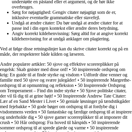
understøtte en påstand eller et argument, og de bør ikke
overbruges.
Sørg for nøjagtighed: Gengiv citater nøjagtigt som de er,
inklusive eventuelle grammatiske eller stavefejl.
Undgå at ændre citater: Du bør undgå at ændre citater for at
passe ind i din egen kontekst eller ændre deres betydning.
Angiv korrekt kildehenvisning: Sørg altid for at angive korrekt
kildehenvisning for at undgå anklager om plagiering.
Ved at følge disse retningslinjer kan du skrive citater korrekt og på en
måde, der respekterer både kilden og læseren.
Andre populære artikler:
50 sjove og effektive scorereplikker på
engelsk: Skab gnister med disse ord!
•
50 inspirerende ordsprog om
krig: En guide til at finde styrke og visdom
•
Udfordr dine venner og
familie med 50 sjove og svære julegåder!
•
50 inspirerende Margrethe-
ordsprog til at opmuntring og refleksion
•
50 Inspirerende Ordsprog
om Temperament – Find din indre styrke
•
50 Sjove politiske citater,
der vil få dig til at grine højt!
•
50 Inspirerende Andrew Tate Citater:
Lær af en Sand Mester i Livet
•
50 geniale løsninger på tændstikgåder
med fejebakke
•
50 gode bøger om ordsprog til at fordybe dig i
visdommens verden
•
50 fantastiske og færdige ordsprog til at inspirere
og underholde dig
•
50 sjove gamer scorereplikker til at imponere dit
crush
•
50 Hår ordsprog: Fra hoved til hårspids
•
50 inspirerende
sommer ordsprog til at sprede glæde og varme
•
50 inspirerende