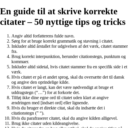
En guide til at skrive korrekte
citater – 50 nyttige tips og tricks
Angiv altid forfatterens fulde navn.
Sørg for at bruge korrekt grammatik og stavning i citatet.
Inkluder altid årstallet for udgivelsen af det værk, citatet stammer
fra.
Brug korrekt interpunktion, herunder citationstegn, punktum og
kommaer.
Inkluder altid sidetal, hvis citatet stammer fra en specifik side i et
værk.
Hvis citatet er på et andet sprog, skal du oversætte det til dansk
og angive den oprindelige kilde.
Hvis citatet er langt, kan det være nødvendigt at bruge et
uddragstegn (“…”) for at forkorte det.
Tilføj ikke dine egne ord til citatet uden klart at angive
ændringen med [indsæt ord] eller lignende.
Hvis du bruger et direkte citat, skal du indsætte det i
citationstegn (” “).
Hvis du parafraserer citatet, skal du angive kilden alligevel.
Brug ikke citater uden kildeangivelse.