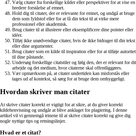
Vælg citater fra forskellige kilder eller perspektiver for at vise en
bredere forståelse af emnet.
Hold dig til citater, der er relevante for emnet, og undgå at bruge
dem som fyldstof eller for at få din tekst til at virke mere
professionel eller akademisk.
Brug citater til at illustrere eller eksemplificere dine pointer eller
idéer.
Tilføj ikke unødvendige citater, hvis de ikke bidrager til din tekst
eller dine argumenter.
Brug citater som en kilde til inspiration eller for at tilføje autoritet
til dine påstande.
Undersøg forskellige citatstiler og følg den, der er relevant for dit
arbejde og det medium, hvor citaterne skal offentliggøres.
Vær opmærksom på, at citater undertiden kan misforstås eller
tages ud af kontekst, så sørg for at bruge dem omhyggeligt.
Hvordan skriver man citater
At skrive citater korrekt er vigtigt for at sikre, at du giver korrekt
kildehenvisning og undgår at blive anklaget for plagiering. I denne
artikel vil vi gennemgå trinene til at skrive citater korrekt og give dig
nogle nyttige tips og retningslinjer.
Hvad er et citat?