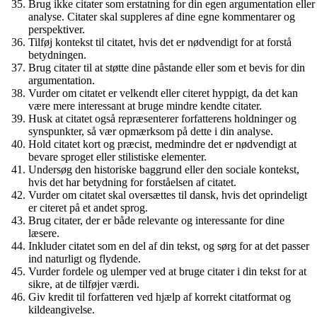
Brug ikke citater som erstatning for din egen argumentation eller
analyse. Citater skal suppleres af dine egne kommentarer og
perspektiver.
Tilføj kontekst til citatet, hvis det er nødvendigt for at forstå
betydningen.
Brug citater til at støtte dine påstande eller som et bevis for din
argumentation.
Vurder om citatet er velkendt eller citeret hyppigt, da det kan
være mere interessant at bruge mindre kendte citater.
Husk at citatet også repræsenterer forfatterens holdninger og
synspunkter, så vær opmærksom på dette i din analyse.
Hold citatet kort og præcist, medmindre det er nødvendigt at
bevare sproget eller stilistiske elementer.
Undersøg den historiske baggrund eller den sociale kontekst,
hvis det har betydning for forståelsen af citatet.
Vurder om citatet skal oversættes til dansk, hvis det oprindeligt
er citeret på et andet sprog.
Brug citater, der er både relevante og interessante for dine
læsere.
Inkluder citatet som en del af din tekst, og sørg for at det passer
ind naturligt og flydende.
Vurder fordele og ulemper ved at bruge citater i din tekst for at
sikre, at de tilføjer værdi.
Giv kredit til forfatteren ved hjælp af korrekt citatformat og
kildeangivelse.