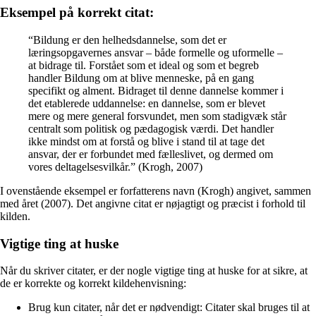
Eksempel på korrekt citat:
“Bildung er den helhedsdannelse, som det er
læringsopgavernes ansvar – både formelle og uformelle –
at bidrage til. Forstået som et ideal og som et begreb
handler Bildung om at blive menneske, på en gang
specifikt og alment. Bidraget til denne dannelse kommer i
det etablerede uddannelse: en dannelse, som er blevet
mere og mere general forsvundet, men som stadigvæk står
centralt som politisk og pædagogisk værdi. Det handler
ikke mindst om at forstå og blive i stand til at tage det
ansvar, der er forbundet med fælleslivet, og dermed om
vores deltagelsesvilkår.” (Krogh, 2007)
I ovenstående eksempel er forfatterens navn (Krogh) angivet, sammen
med året (2007). Det angivne citat er nøjagtigt og præcist i forhold til
kilden.
Vigtige ting at huske
Når du skriver citater, er der nogle vigtige ting at huske for at sikre, at
de er korrekte og korrekt kildehenvisning:
Brug kun citater, når det er nødvendigt: Citater skal bruges til at