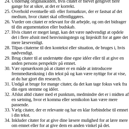
Undersøg originalkilden, hvis citatet er blevet gengivet flere
gange for at sikre, at det er korrekt.
Overhold eventuelle stil- eller formatkrav, der er fastsat af det
medium, hvor citatet skal offentliggøres.
Vurder om citatet er relevant for dit arbejde, og om det bidrager
til din argumentation eller budskab.
Hvis citatet er meget langt, kan det være nødvendigt at opdele
det i flere afsnit med henvisningstegn og linjeskift for at gøre det
mere læsevenligt.
Tilpas citaterne til den kontekst eller situation, de bruges i, hvis
nødvendigt.
Brug citater til at understøtte dine egne idéer eller til at give en
anden persons perspektiv på emnet.
Vær opmærksom på at citater er en måde at introducere
fremmedtænkning i din tekst på og kan være nyttige for at vise,
at du har gjort din research.
Undgå at bruge for mange citater, da det kan tage fokus væk fra
din egen stemme og idéer.
Afslut altid citater med et punktum, medmindre det er i midten af
en sætning, hvor et komma eller semikolon kan være mere
passende.
Vælg citater, der er relevante og har en klar forbindelse til emnet
i din tekst.
Inkluder citater for at give dine læsere mulighed for at lære mere
om emnet eller for at give dem en anden vinkel på det.