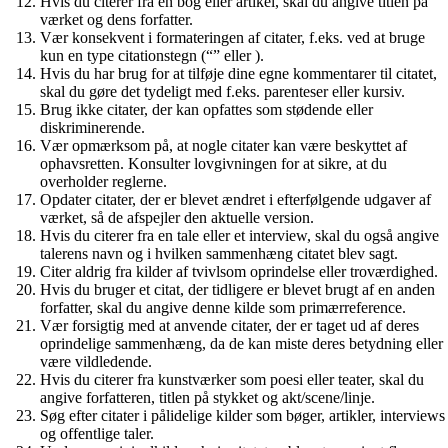
Hvis du citerer fra en bog eller artikel, skal du angive titlen på
værket og dens forfatter.
Vær konsekvent i formateringen af citater, f.eks. ved at bruge
kun en type citationstegn (“” eller ).
Hvis du har brug for at tilføje dine egne kommentarer til citatet,
skal du gøre det tydeligt med f.eks. parenteser eller kursiv.
Brug ikke citater, der kan opfattes som stødende eller
diskriminerende.
Vær opmærksom på, at nogle citater kan være beskyttet af
ophavsretten. Konsulter lovgivningen for at sikre, at du
overholder reglerne.
Opdater citater, der er blevet ændret i efterfølgende udgaver af
værket, så de afspejler den aktuelle version.
Hvis du citerer fra en tale eller et interview, skal du også angive
talerens navn og i hvilken sammenhæng citatet blev sagt.
Citer aldrig fra kilder af tvivlsom oprindelse eller troværdighed.
Hvis du bruger et citat, der tidligere er blevet brugt af en anden
forfatter, skal du angive denne kilde som primærreference.
Vær forsigtig med at anvende citater, der er taget ud af deres
oprindelige sammenhæng, da de kan miste deres betydning eller
være vildledende.
Hvis du citerer fra kunstværker som poesi eller teater, skal du
angive forfatteren, titlen på stykket og akt/scene/linje.
Søg efter citater i pålidelige kilder som bøger, artikler, interviews
og offentlige taler.