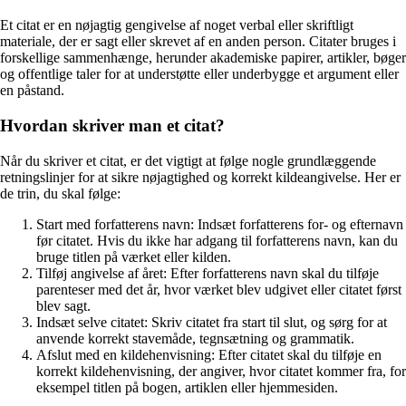
Et citat er en nøjagtig gengivelse af noget verbal eller skriftligt
materiale, der er sagt eller skrevet af en anden person. Citater bruges i
forskellige sammenhænge, herunder akademiske papirer, artikler, bøger
og offentlige taler for at understøtte eller underbygge et argument eller
en påstand.
Hvordan skriver man et citat?
Når du skriver et citat, er det vigtigt at følge nogle grundlæggende
retningslinjer for at sikre nøjagtighed og korrekt kildeangivelse. Her er
de trin, du skal følge:
Start med forfatterens navn: Indsæt forfatterens for- og efternavn
før citatet. Hvis du ikke har adgang til forfatterens navn, kan du
bruge titlen på værket eller kilden.
Tilføj angivelse af året: Efter forfatterens navn skal du tilføje
parenteser med det år, hvor værket blev udgivet eller citatet først
blev sagt.
Indsæt selve citatet: Skriv citatet fra start til slut, og sørg for at
anvende korrekt stavemåde, tegnsætning og grammatik.
Afslut med en kildehenvisning: Efter citatet skal du tilføje en
korrekt kildehenvisning, der angiver, hvor citatet kommer fra, for
eksempel titlen på bogen, artiklen eller hjemmesiden.