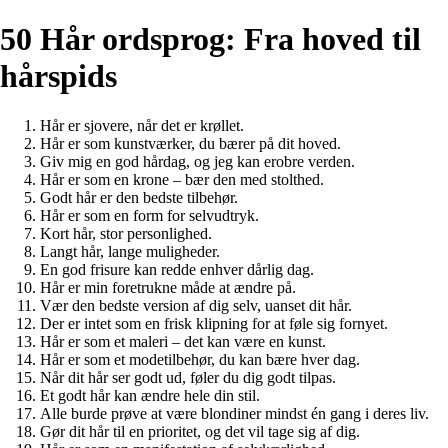
50 Hår ordsprog: Fra hoved til
hårspids
Hår er sjovere, når det er krøllet.
Hår er som kunstværker, du bærer på dit hoved.
Giv mig en god hårdag, og jeg kan erobre verden.
Hår er som en krone – bær den med stolthed.
Godt hår er den bedste tilbehør.
Hår er som en form for selvudtryk.
Kort hår, stor personlighed.
Langt hår, lange muligheder.
En god frisure kan redde enhver dårlig dag.
Hår er min foretrukne måde at ændre på.
Vær den bedste version af dig selv, uanset dit hår.
Der er intet som en frisk klipning for at føle sig fornyet.
Hår er som et maleri – det kan være en kunst.
Hår er som et modetilbehør, du kan bære hver dag.
Når dit hår ser godt ud, føler du dig godt tilpas.
Et godt hår kan ændre hele din stil.
Alle burde prøve at være blondiner mindst én gang i deres liv.
Gør dit hår til en prioritet, og det vil tage sig af dig.