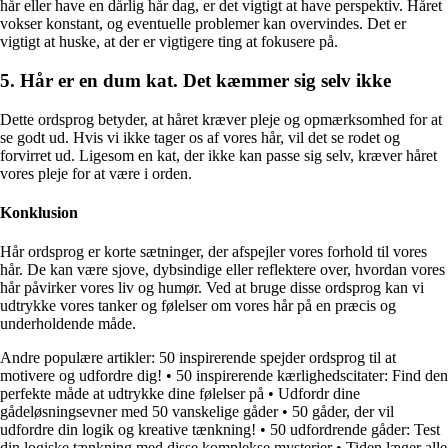
hår eller have en dårlig hår dag, er det vigtigt at have perspektiv. Håret
vokser konstant, og eventuelle problemer kan overvindes. Det er
vigtigt at huske, at der er vigtigere ting at fokusere på.
5. Hår er en dum kat. Det kæmmer sig selv ikke
Dette ordsprog betyder, at håret kræver pleje og opmærksomhed for at
se godt ud. Hvis vi ikke tager os af vores hår, vil det se rodet og
forvirret ud. Ligesom en kat, der ikke kan passe sig selv, kræver håret
vores pleje for at være i orden.
Konklusion
Hår ordsprog er korte sætninger, der afspejler vores forhold til vores
hår. De kan være sjove, dybsindige eller reflektere over, hvordan vores
hår påvirker vores liv og humør. Ved at bruge disse ordsprog kan vi
udtrykke vores tanker og følelser om vores hår på en præcis og
underholdende måde.
Andre populære artikler:
50 inspirerende spejder ordsprog til at
motivere og udfordre dig!
•
50 inspirerende kærlighedscitater: Find den
perfekte måde at udtrykke dine følelser på
•
Udfordr dine
gådeløsningsevner med 50 vanskelige gåder
•
50 gåder, der vil
udfordre din logik og kreative tænkning!
•
50 udfordrende gåder: Test
din logiske tænkning med disse komplekse mysterier
•
Tiden læger alle