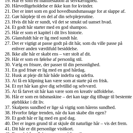
Hår er som en manifestation af selvkærlighed.
Hårvedligeholdelse er ikke kun for kvinder.
Der er intet som en god hovedbundsmassage for at slappe af.
Gør hårpleje til en del af din selvplejerutine.
Hvis dit hår er sundt, vil det se smukt ud uanset hvad.
Et godt hår starter med en god shampoo.
Hår er som et kapitel i dit livs historie.
Glansfuldt hår er lig med sundt hår.
Det er vigtigt at passe godt på dit hår, som du ville passe på
enhver anden værdifuld besiddelse.
Ikke alle hår er skabt ens – vær stolt af dit.
Hår er som en følelse af personlig stil.
Vælg en frisure, der passer til din personlighed.
En god frisør er lig med en god hårdag.
Husk at pleje dit hår både indefra og udefra.
At få en klipning kan være som at starte på en frisk.
Et nyt hår kan give dig selvtillid og selvværd.
At få farvet sit hår kan være som en kreativ udfoldelse.
Hår er som en tidsmaskine – det kan tage dig tilbage til bestemte
øjeblikke i dit liv.
Skalpens sundhed er lige så vigtig som hårens sundhed.
Hvorfor følge trenden, når du kan skabe din egen?
Et godt hår er lig med en god dag.
Der er ingen grund til at skjule dit naturlige hår – vis det frem.
Dit hår er dit personlige visitkort.