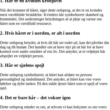
1. Hår er en kvindes kronjuvel
Når det kommer til håret, siger dette ordsprog, at det er en kvindes
mest værdifulde besiddelse. Kvinders hår symboliserer skønhed og
femininitet. Det understreger betydningen af ​​at pleje og værne om
håret som en værdifuld ressource.
2. Hvis håret er i uorden, er alt i uorden
Dette ordsprog betyder, at hvis dit hår ser rodet ud, kan det påvirke din
dag og dit humør. Det handler om at have styr på sit hår for at have
kontrol over andre områder af ens liv. Det antyder, at et velplejet hår
afspejler en velplejet person.
3. Hår er sjælens spejl
Dette ordsprog symboliserer, at håret kan afsløre en persons
personlighed og sindstilstand. Det antyder, at håret kan vise vores
følelser og dybe tanker. På den måde tjener håret som et spejl af vores
sjæl.
4. Det er bare hår – det vokser igen
Dette ordsprog minder os om, at selvom vi kan bekymre os om vores