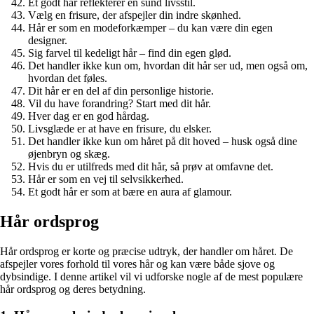
Et godt hår reflekterer en sund livsstil.
Vælg en frisure, der afspejler din indre skønhed.
Hår er som en modeforkæmper – du kan være din egen
designer.
Sig farvel til kedeligt hår – find din egen glød.
Det handler ikke kun om, hvordan dit hår ser ud, men også om,
hvordan det føles.
Dit hår er en del af din personlige historie.
Vil du have forandring? Start med dit hår.
Hver dag er en god hårdag.
Livsglæde er at have en frisure, du elsker.
Det handler ikke kun om håret på dit hoved – husk også dine
øjenbryn og skæg.
Hvis du er utilfreds med dit hår, så prøv at omfavne det.
Hår er som en vej til selvsikkerhed.
Et godt hår er som at bære en aura af glamour.
Hår ordsprog
Hår ordsprog er korte og præcise udtryk, der handler om håret. De
afspejler vores forhold til vores hår og kan være både sjove og
dybsindige. I denne artikel vil vi udforske nogle af de mest populære
hår ordsprog og deres betydning.