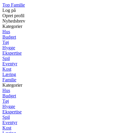
Top Familie
Log på
Opret profil
Nyhedsbrev
Kategorier
Hus
Budget
Tøj
Hygge
Ekspertise
Spil
Eventyr
Kost
Læring
Familie
Kategorier
Hus
Budget
Tøj
Hygge
Ekspertise
Spil
Eventyr
Kost