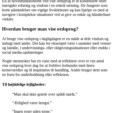
En af hovedfunktionerne ved vise ordsprog er at kondensere store
mængder erfaring og visdom i en enkelt sætning. De fungerer som
korte påmindelser om vigtige livslektioner og kan hjælpe os med at
navigere i komplekse situationer ved at give os enkle og håndterbare
vinkler.
Hvordan bruger man vise ordsprog?
At bruge vise ordsprog i dagligdagen er en måde at dele visdom og
indsigt med andre. Det kan for eksempel være i samtaler med venner
og familie, i undervisnings- eller rådgivningssituationer eller endda i
social media-opdateringer.
Nogle mennesker har en vane med at reflektere over et vist antal
vise ordsprog hver dag for at forblive forbundet med deres
kerneværdier og få inspiration til handling. Andre bruger dem som
en form for underholdning eller refleksion.
Til højtidelige lejligheder:
“Man skal ikke græde over spildt mælk.”
“Ærlighed varer længst.”
“Ingen roser uden torne.”