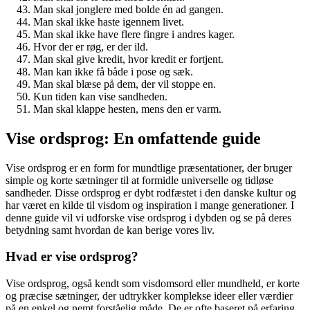
Man skal jonglere med bolde én ad gangen.
Man skal ikke haste igennem livet.
Man skal ikke have flere fingre i andres kager.
Hvor der er røg, er der ild.
Man skal give kredit, hvor kredit er fortjent.
Man kan ikke få både i pose og sæk.
Man skal blæse på dem, der vil stoppe en.
Kun tiden kan vise sandheden.
Man skal klappe hesten, mens den er varm.
Vise ordsprog: En omfattende guide
Vise ordsprog er en form for mundtlige præsentationer, der bruger
simple og korte sætninger til at formidle universelle og tidløse
sandheder. Disse ordsprog er dybt rodfæstet i den danske kultur og
har været en kilde til visdom og inspiration i mange generationer. I
denne guide vil vi udforske vise ordsprog i dybden og se på deres
betydning samt hvordan de kan berige vores liv.
Hvad er vise ordsprog?
Vise ordsprog, også kendt som visdomsord eller mundheld, er korte
og præcise sætninger, der udtrykker komplekse ideer eller værdier
på en enkel og nemt forståelig måde. De er ofte baseret på erfaring