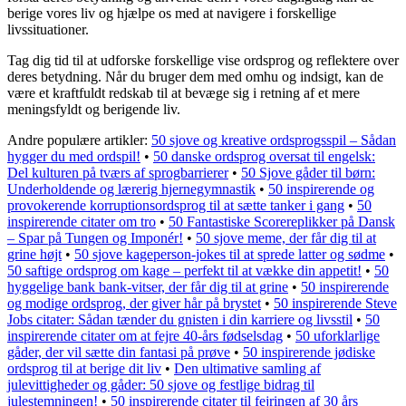
berige vores liv og hjælpe os med at navigere i forskellige
livssituationer.
Tag dig tid til at udforske forskellige vise ordsprog og reflektere over
deres betydning. Når du bruger dem med omhu og indsigt, kan de
være et kraftfuldt redskab til at bevæge sig i retning af et mere
meningsfyldt og berigende liv.
Andre populære artikler:
50 sjove og kreative ordsprogsspil – Sådan
hygger du med ordspil!
•
50 danske ordsprog oversat til engelsk:
Del kulturen på tværs af sprogbarrierer
•
50 Sjove gåder til børn:
Underholdende og lærerig hjernegymnastik
•
50 inspirerende og
provokerende korruptionsordsprog til at sætte tanker i gang
•
50
inspirerende citater om tro
•
50 Fantastiske Scorereplikker på Dansk
– Spar på Tungen og Imponér!
•
50 sjove meme, der får dig til at
grine højt
•
50 sjove kageperson-jokes til at sprede latter og sødme
•
50 saftige ordsprog om kage – perfekt til at vække din appetit!
•
50
hyggelige bank bank-vitser, der får dig til at grine
•
50 inspirerende
og modige ordsprog, der giver hår på brystet
•
50 inspirerende Steve
Jobs citater: Sådan tænder du gnisten i din karriere og livsstil
•
50
inspirerende citater om at fejre 40-års fødselsdag
•
50 uforklarlige
gåder, der vil sætte din fantasi på prøve
•
50 inspirerende jødiske
ordsprog til at berige dit liv
•
Den ultimative samling af
julevittigheder og gåder: 50 sjove og festlige bidrag til
julestemningen!
•
50 inspirerende citater til fejringen af 30 års