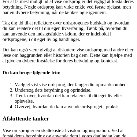
For at få mest muligt ud af vise ordsprog er det vigtigt at forstå deres
betydning. Nogle ordsprog kan virke enkle ved første øjekast, men
har en dybere betydning, når de tænkes nøje igennem.
Tag dig tid til at reflektere over ordsprogenes budskab og hvordan
du kan relatere det til din egen livserfaring. Tænk på, hvordan du
kan anvende den indsigtsfulde visdom, der er indeholdt i
ordsprogene, i dit eget liv og handlinger.
Det kan også være givtigt at diskutere vise ordsprog med andre eller
læse om baggrunden eller historien bag dem. Dette kan hjælpe med
at give en dybere forståelse for deres betydning og kontekst.
Du kan bruge følgende trin:
Vælg et vist vise ordsprog, der fanger din opmærksomhed.
Undersøg dets betydning og oprindelse.
Tænk over, hvordan det kan relateres til dit eget liv eller
oplevelse.
Overvej, hvordan du kan anvende ordsproget i praksis.
Afsluttende tanker
Vise ordsprog er en skattekiste af visdom og inspiration. Ved at
forstå deres betydning og anvende dem i vores dagligdag kan de