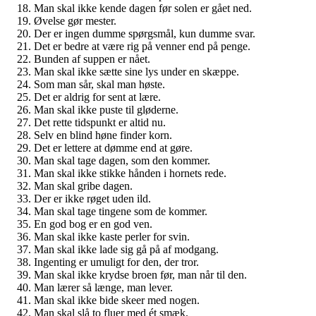
Man skal ikke kende dagen før solen er gået ned.
Øvelse gør mester.
Der er ingen dumme spørgsmål, kun dumme svar.
Det er bedre at være rig på venner end på penge.
Bunden af suppen er nået.
Man skal ikke sætte sine lys under en skæppe.
Som man sår, skal man høste.
Det er aldrig for sent at lære.
Man skal ikke puste til gløderne.
Det rette tidspunkt er altid nu.
Selv en blind høne finder korn.
Det er lettere at dømme end at gøre.
Man skal tage dagen, som den kommer.
Man skal ikke stikke hånden i hornets rede.
Man skal gribe dagen.
Der er ikke røget uden ild.
Man skal tage tingene som de kommer.
En god bog er en god ven.
Man skal ikke kaste perler for svin.
Man skal ikke lade sig gå på af modgang.
Ingenting er umuligt for den, der tror.
Man skal ikke krydse broen før, man når til den.
Man lærer så længe, man lever.
Man skal ikke bide skeer med nogen.
Man skal slå to fluer med ét smæk.