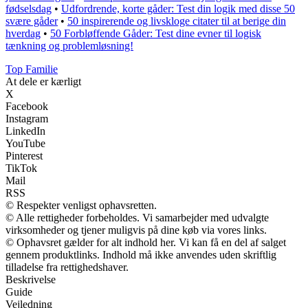
fødselsdag
•
Udfordrende, korte gåder: Test din logik med disse 50
svære gåder
•
50 inspirerende og livskloge citater til at berige din
hverdag
•
50 Forbløffende Gåder: Test dine evner til logisk
tænkning og problemløsning!
Top Familie
At dele er kærligt
X
Facebook
Instagram
LinkedIn
YouTube
Pinterest
TikTok
Mail
RSS
© Respekter venligst ophavsretten.
© Alle rettigheder forbeholdes. Vi samarbejder med udvalgte
virksomheder og tjener muligvis på dine køb via vores links.
© Ophavsret gælder for alt indhold her. Vi kan få en del af salget
gennem produktlinks. Indhold må ikke anvendes uden skriftlig
tilladelse fra rettighedshaver.
Beskrivelse
Guide
Vejledning