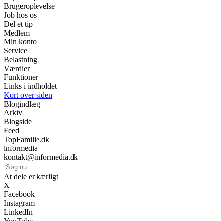
Brugeroplevelse
Job hos os
Del et tip
Medlem
Min konto
Service
Belastning
Værdier
Funktioner
Links i indholdet
Kort over siden
Blogindlæg
Arkiv
Blogside
Feed
TopFamilie.dk
informedia
kontakt@informedia.dk
At dele er kærligt
X
Facebook
Instagram
LinkedIn
YouTube