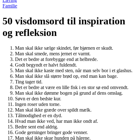
Læring
Familie
50 visdomsord til inspiration
og refleksion
Man skal ikke sælge skindet, før bjørnen er skudt.
Man skal smede, mens jernet er varmt.
Det er bedre at forebygge end at helbrede.
Godt begyndt er halvt fuldendt.
Man skal ikke kaste med sten, når man selv bor i et glashus.
Man skal ikke slå større brød op, end man kan bage.
Ting tager tid.
Det er bedre at være en lille fisk i en stor sø end omvendt.
Man skal ikke dømme bogen på grund af dens omslag.
Søvn er den bedste kur.
Ingen roser uden torne.
Man skal ikke græde over spildt mælk.
Tålmodighed er en dyd.
Hvad man ikke ved, har man ikke ondt af.
Bedre sent end aldrig.
Gode gerninger bringer gode venner.
Man skal ikke skue hunden på hårene.