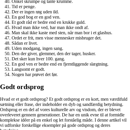
Onkel skrumpe og tante krumme.
Tid er penge.
Der er ingen røg uden ild.
En god bog er en god ven.
Et godt råd er bedre end en krukke guld.
Hvad man ikke ved, har man ikke ondt af.
Man skal ikke kaste med sten, når man bor i et glashus.
Ordet er frit, men visse mennesker misbruger det.
Sådan er livet.
Uden modgang, ingen sang.
Den der giver, glemmer, den der tager, husker.
Det sker kun hver 100. gang.
En god ven er bedre end en fjerntliggende slægtning.
Langsomt er godt.
Nogen har prøvet det før.
Godt ordsprog
Hvad er et godt ordsprog? Et godt ordsprog er en kort, men værdifuld
sætning eller frase, der indeholder en dyb og sandfærdig betydning.
Ordsprog er en del af vores kulturelle arv og visdom, der er blevet
overleveret gennem generationer. De har en unik evne til at formidle
komplekse idéer på en enkel og let forståelig måde. I denne artikel vil
vi udforske forskellige eksempler på gode ordsprog og deres