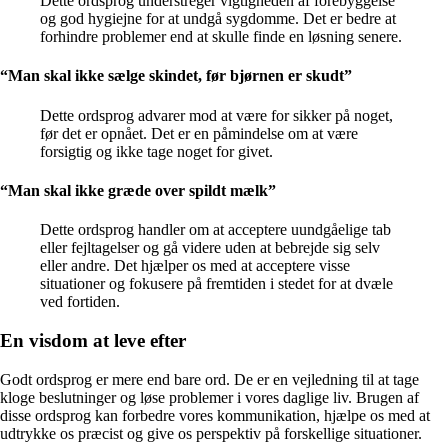
Dette ordsprog understreger vigtigheden af forebyggelse
og god hygiejne for at undgå sygdomme. Det er bedre at
forhindre problemer end at skulle finde en løsning senere.
“Man skal ikke sælge skindet, før bjørnen er skudt”
Dette ordsprog advarer mod at være for sikker på noget,
før det er opnået. Det er en påmindelse om at være
forsigtig og ikke tage noget for givet.
“Man skal ikke græde over spildt mælk”
Dette ordsprog handler om at acceptere uundgåelige tab
eller fejltagelser og gå videre uden at bebrejde sig selv
eller andre. Det hjælper os med at acceptere visse
situationer og fokusere på fremtiden i stedet for at dvæle
ved fortiden.
En visdom at leve efter
Godt ordsprog er mere end bare ord. De er en vejledning til at tage
kloge beslutninger og løse problemer i vores daglige liv. Brugen af
disse ordsprog kan forbedre vores kommunikation, hjælpe os med at
udtrykke os præcist og give os perspektiv på forskellige situationer.