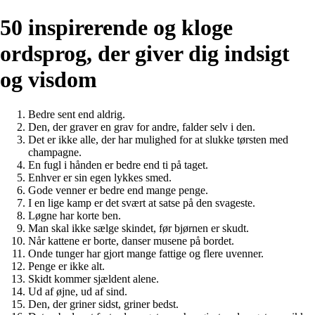
50 inspirerende og kloge
ordsprog, der giver dig indsigt
og visdom
Bedre sent end aldrig.
Den, der graver en grav for andre, falder selv i den.
Det er ikke alle, der har mulighed for at slukke tørsten med
champagne.
En fugl i hånden er bedre end ti på taget.
Enhver er sin egen lykkes smed.
Gode venner er bedre end mange penge.
I en lige kamp er det svært at satse på den svageste.
Løgne har korte ben.
Man skal ikke sælge skindet, før bjørnen er skudt.
Når kattene er borte, danser musene på bordet.
Onde tunger har gjort mange fattige og flere uvenner.
Penge er ikke alt.
Skidt kommer sjældent alene.
Ud af øjne, ud af sind.
Den, der griner sidst, griner bedst.