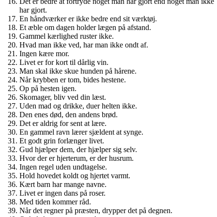
Det er bedre at fortryde noget man har gjort end noget man ikke
har gjort.
En håndværker er ikke bedre end sit værktøj.
Et æble om dagen holder lægen på afstand.
Gammel kærlighed ruster ikke.
Hvad man ikke ved, har man ikke ondt af.
Ingen kære mor.
Livet er for kort til dårlig vin.
Man skal ikke skue hunden på hårene.
Når krybben er tom, bides hestene.
Op på hesten igen.
Skomager, bliv ved din læst.
Uden mad og drikke, duer helten ikke.
Den enes død, den andens brød.
Det er aldrig for sent at lære.
En gammel ravn lærer sjældent at synge.
Et godt grin forlænger livet.
Gud hjælper dem, der hjælper sig selv.
Hvor der er hjerterum, er der husrum.
Ingen regel uden undtagelse.
Hold hovedet koldt og hjertet varmt.
Kært barn har mange navne.
Livet er ingen dans på roser.
Med tiden kommer råd.
Når det regner på præsten, drypper det på degnen.