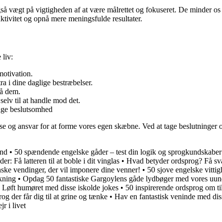
ægt på vigtigheden af ​​at være målrettet og fokuseret. De minder os om
ktivitet og opnå mere meningsfulde resultater.
 liv:
motivation.
a i dine daglige bestræbelser.
nå dem.
elv til at handle mod det.
tage beslutsomhed
lse og ansvar for at forme vores egen skæbne. Ved at tage beslutninger
und
•
50 spændende engelske gåder – test din logik og sprogkundskaber
er: Få latteren til at boble i dit vinglas
•
Hvad betyder ordsprog? Få sv
ke vendinger, der vil imponere dine venner!
•
50 sjove engelske vittigh
nkning
•
Opdag 50 fantastiske Gargoylens gåde lydbøger med vores uund
: Løft humøret med disse iskolde jokes
•
50 inspirerende ordsprog om ti
g der får dig til at grine og tænke
•
Hav en fantastisk veninde med dis
r i livet