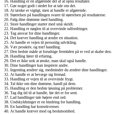
Handling er en afgørende del af at opnå resultater.
Gør noget godt i stedet for at tale om det.
At tænke er vigtigt, men at handle er afgørende.
Størrelsen på handlingen svarer til størrelsen på resultaterne.
Følg dine drømme med handling.
Store handlinger starter med små skridt.
Handling er nøglen til at overvinde udfordringer.
Tag ansvar for dine handlinger.
Det kræver handling at ændre en situation.
At handle er vejen til personlig udvikling.
Vær proaktiv, og træf handling.
Den bedste måde at forudsige fremtiden på er ved at skabe den.
Handling fører til erfaring.
Det er ikke nok at ønske, man skal også handle.
Dine handlinger kan inspirere andre.
Ingenting ændrer sig, medmindre du ændrer dine handlinger.
At handle er at bevæge sig fremad.
Handling er vejen til at overvinde frygt.
Tal ikke om dine drømme, handl på dem.
Handling er den bedste løsning på problemer.
Tag dig tid til at handle, før det er for sent.
Lad handlinger tale højere end ord.
Undskyldninger er en hindring for handling.
En handling har konsekvenser.
At handle kræver mod og beslutsomhed.