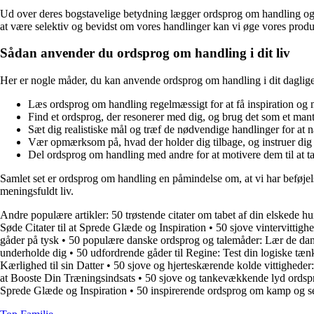
Ud over deres bogstavelige betydning lægger ordsprog om handling også v
at være selektiv og bevidst om vores handlinger kan vi øge vores produ
Sådan anvender du ordsprog om handling i dit liv
Her er nogle måder, du kan anvende ordsprog om handling i dit daglige
Læs ordsprog om handling regelmæssigt for at få inspiration og 
Find et ordsprog, der resonerer med dig, og brug det som et mantr
Sæt dig realistiske mål og træf de nødvendige handlinger for at 
Vær opmærksom på, hvad der holder dig tilbage, og instruer dig s
Del ordsprog om handling med andre for at motivere dem til at 
Samlet set er ordsprog om handling en påmindelse om, at vi har beføje
meningsfuldt liv.
Andre populære artikler:
50 trøstende citater om tabet af din elskede h
Søde Citater til at Sprede Glæde og Inspiration
•
50 sjove vintervittighed
gåder på tysk
•
50 populære danske ordsprog og talemåder: Lær de dans
underholde dig
•
50 udfordrende gåder til Regine: Test din logiske tæ
Kærlighed til sin Datter
•
50 sjove og hjerteskærende kolde vittigheder
at Booste Din Træningsindsats
•
50 sjove og tankevækkende lyd ordspro
Sprede Glæde og Inspiration
•
50 inspirerende ordsprog om kamp og sej