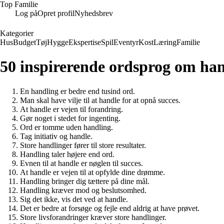
Top Familie
Log på
Opret profil
Nyhedsbrev
Kategorier
Hus
Budget
Tøj
Hygge
Ekspertise
Spil
Eventyr
Kost
Læring
Familie
50 inspirerende ordsprog om han
En handling er bedre end tusind ord.
Man skal have vilje til at handle for at opnå succes.
At handle er vejen til forandring.
Gør noget i stedet for ingenting.
Ord er tomme uden handling.
Tag initiativ og handle.
Store handlinger fører til store resultater.
Handling taler højere end ord.
Evnen til at handle er nøglen til succes.
At handle er vejen til at opfylde dine drømme.
Handling bringer dig tættere på dine mål.
Handling kræver mod og beslutsomhed.
Sig det ikke, vis det ved at handle.
Det er bedre at forsøge og fejle end aldrig at have prøvet.
Store livsforandringer kræver store handlinger.