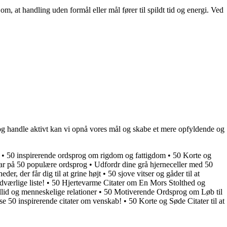
, at handling uden formål eller mål fører til spildt tid og energi. Ved
 og handle aktivt kan vi opnå vores mål og skabe et mere opfyldende og
•
50 inspirerende ordsprog om rigdom og fattigdom
•
50 Korte og
ar på 50 populære ordsprog
•
Udfordr dine grå hjerneceller med 50
eder, der får dig til at grine højt
•
50 sjove vitser og gåder til at
værlige liste!
•
50 Hjertevarme Citater om En Mors Stolthed og
llid og menneskelige relationer
•
50 Motiverende Ordsprog om Løb til
se 50 inspirerende citater om venskab!
•
50 Korte og Søde Citater til at