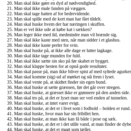
Man skal ikke gøre en dyd af nødvendighed.
Man skal ikke male fanden på væggen.
Man skal tage hatten af for bedrevidende.
Man skal spille med de kort man har fået tildelt.
Man skal huske hvem der har næringen i skuffen.
Man er vel ikke ude at købe kat i sækken?
Man leger ikke med ild, medmindre man vil brænde sig.
Man skal ikke kaste med sten, når man sidder i et glashus.
Man skal ikke kaste perler for svin.
Man skal huske på, at ikke alle dage er lutter lagkage.
Man skal ikke tage munden for fuld.
Man skal ikke sætte sin sko på før skabet er bygget.
Man skal klappe hesten for at opnå gode resultater.
Man skal passe på, man ikke bliver spist af med syltede agurker
Man skal komme (sig) ud af mørket og stå frem i lyset.
Man skal vente på, at skidtet finder sin egen bund.
Man skal huske at sætte grænsen, før det går over stregen.
Man skal huske, at græsset ikke er grønnere på den anden side.
Man skal tro på, at det er lyset man ser ved enden af tunnelen.
Man skal huske, at intet varer evigt.
Man skal huske, at det er i livet som i fodbold – bolden er rund.
Man skal huske, hvor man har sin fribillet hen.
Man skal huske, at man ikke kan få både i pose og sæk.
Man skal huske, at det er i det stille vand, at man finder de dyb
Man skal huske, at det er magt som tæller.