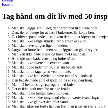
Læring
Familie
Tag hånd om dit liv med 50 ins
Man skal lægge øre til det, der hører med til at være chef.
Den, der er bange for at tisse i bukserne, får kolde ben.
Det bliver spændende at se, hvem der klipper kløver med mejer
Man skal ikke sælge skindet, før bjørnen er skudt.
Man skal have tungen lige i munden.
Løgne har korte ben – men nogle løgne kan gå på stylter.
Man kan ikke både blæse og have mel i munden.
Hold øje med både venstre og højre hånd.
Man skal ikke skære alle over en kam.
Man skal byde indenfor og vise sin bedste side.
Man skal turde tage tyren ved hornene.
Man skal ikke lade tvivlen komme ind på sit landsted.
Den bedste måde at få et godt job på er ved håndslag.
Man må hellere sluge (sproget) med kniv.
Det er ikke godt med for mange kokke.
Man skal holde tungen lige i munden.
Man skal ikke stikke tungen ud efter en værre (vandring).
Man skal ikke gå over åen efter vand.
Man skal sikre sig fugl i hånden (før man jager en større fugl).