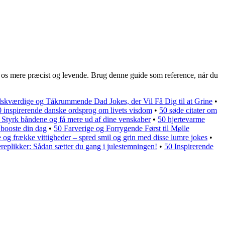
e os mere præcist og levende. Brug denne guide som reference, når du
lskværdige og Tåkrummende Dad Jokes, der Vil Få Dig til at Grine
•
0 inspirerende danske ordsprog om livets visdom
•
50 søde citater om
 Styrk båndene og få mere ud af dine venskaber
•
50 hjertevarme
 booste din dag
•
50 Farverige og Forrygende Først til Mølle
 og frække vittigheder – spred smil og grin med disse lumre jokes
•
replikker: Sådan sætter du gang i julestemningen!
•
50 Inspirerende