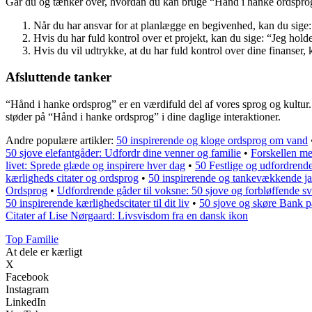
Går du og tænker over, hvordan du kan bruge “Hånd i hanke ordsprog
Når du har ansvar for at planlægge en begivenhed, kan du sige:
Hvis du har fuld kontrol over et projekt, kan du sige: “Jeg holder
Hvis du vil udtrykke, at du har fuld kontrol over dine finanser,
Afsluttende tanker
“Hånd i hanke ordsprog” er en værdifuld del af vores sprog og kultur
støder på “Hånd i hanke ordsprog” i dine daglige interaktioner.
Andre populære artikler:
50 inspirerende og kloge ordsprog om vand
50 sjove elefantgåder: Udfordr dine venner og familie
•
Forskellen me
livet: Sprede glæde og inspirere hver dag
•
50 Festlige og udfordrende 
kærligheds citater og ordsprog
•
50 inspirerende og tankevækkende ja
Ordsprog
•
Udfordrende gåder til voksne: 50 sjove og forbløffende sv
50 inspirerende kærlighedscitater til dit liv
•
50 sjove og skøre Bank på 
Citater af Lise Nørgaard: Livsvisdom fra en dansk ikon
Top Familie
At dele er kærligt
X
Facebook
Instagram
LinkedIn