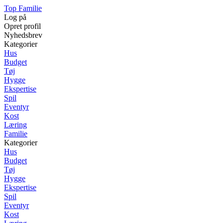
Top Familie
Log på
Opret profil
Nyhedsbrev
Kategorier
Hus
Budget
Tøj
Hygge
Ekspertise
Spil
Eventyr
Kost
Læring
Familie
Kategorier
Hus
Budget
Tøj
Hygge
Ekspertise
Spil
Eventyr
Kost