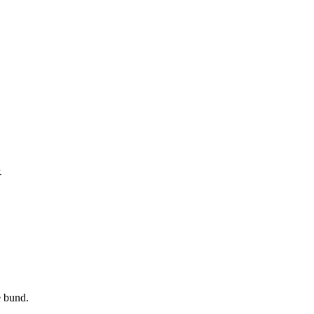
.
e bund.