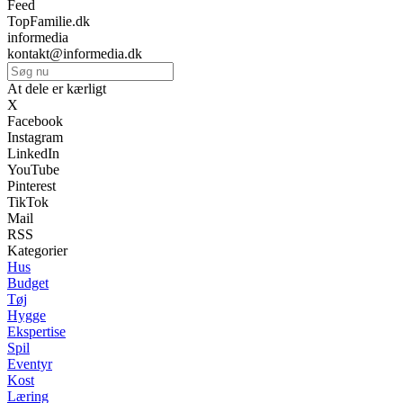
Feed
TopFamilie.dk
informedia
kontakt@informedia.dk
At dele er kærligt
X
Facebook
Instagram
LinkedIn
YouTube
Pinterest
TikTok
Mail
RSS
Kategorier
Hus
Budget
Tøj
Hygge
Ekspertise
Spil
Eventyr
Kost
Læring