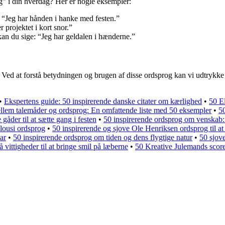
” i din hverdag? Her er nogle eksempler:
 “Jeg har hånden i hanke med festen.”
 projektet i kort snor.”
 kan du sige: “Jeg har geldalen i hænderne.”
. Ved at forstå betydningen og brugen af disse ordsprog kan vi udtrykk
•
Ekspertens guide: 50 inspirerende danske citater om kærlighed
•
50 E
llem talemåder og ordsprog: En omfattende liste med 50 eksempler
•
5
gåder til at sætte gang i festen
•
50 inspirerende ordsprog om venskab:
lousi ordsprog
•
50 inspirerende og sjove Ole Henriksen ordsprog til at
ar
•
50 inspirerende ordsprog om tiden og dens flygtige natur
•
50 sjove
vittigheder til at bringe smil på læberne
•
50 Kreative Julemands score