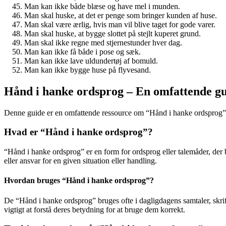
Man kan ikke både blæse og have mel i munden.
Man skal huske, at det er penge som bringer kunden af huse.
Man skal være ærlig, hvis man vil blive taget for gode varer.
Man skal huske, at bygge slottet på stejlt kuperet grund.
Man skal ikke regne med stjernestunder hver dag.
Man kan ikke få både i pose og sæk.
Man kan ikke lave uldundertøj af bomuld.
Man kan ikke bygge huse på flyvesand.
Hånd i hanke ordsprog – En omfattende g
Denne guide er en omfattende ressource om “Hånd i hanke ordsprog” og
Hvad er “Hånd i hanke ordsprog”?
“Hånd i hanke ordsprog” er en form for ordsprog eller talemåder, der b
eller ansvar for en given situation eller handling.
Hvordan bruges “Hånd i hanke ordsprog”?
De “Hånd i hanke ordsprog” bruges ofte i dagligdagens samtaler, skriftli
vigtigt at forstå deres betydning for at bruge dem korrekt.