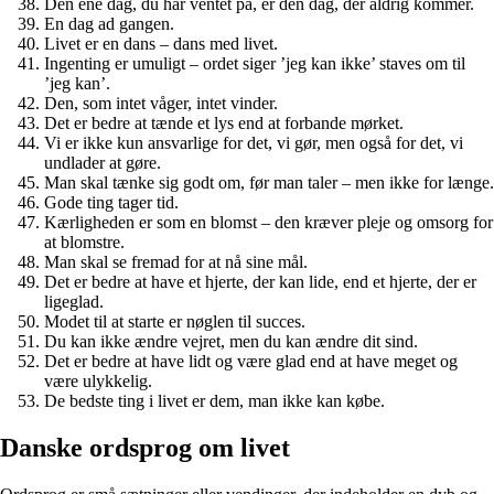
Den ene dag, du har ventet på, er den dag, der aldrig kommer.
En dag ad gangen.
Livet er en dans – dans med livet.
Ingenting er umuligt – ordet siger ’jeg kan ikke’ staves om til
’jeg kan’.
Den, som intet våger, intet vinder.
Det er bedre at tænde et lys end at forbande mørket.
Vi er ikke kun ansvarlige for det, vi gør, men også for det, vi
undlader at gøre.
Man skal tænke sig godt om, før man taler – men ikke for længe.
Gode ting tager tid.
Kærligheden er som en blomst – den kræver pleje og omsorg for
at blomstre.
Man skal se fremad for at nå sine mål.
Det er bedre at have et hjerte, der kan lide, end et hjerte, der er
ligeglad.
Modet til at starte er nøglen til succes.
Du kan ikke ændre vejret, men du kan ændre dit sind.
Det er bedre at have lidt og være glad end at have meget og
være ulykkelig.
De bedste ting i livet er dem, man ikke kan købe.
Danske ordsprog om livet