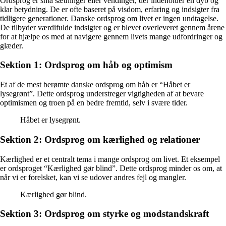
Ordsprog er små sætninger eller vendinger, der indeholder en dyb og
klar betydning. De er ofte baseret på visdom, erfaring og indsigter fra
tidligere generationer. Danske ordsprog om livet er ingen undtagelse.
De tilbyder værdifulde indsigter og er blevet overleveret gennem årene
for at hjælpe os med at navigere gennem livets mange udfordringer og
glæder.
Sektion 1: Ordsprog om håb og optimism
Et af de mest berømte danske ordsprog om håb er “Håbet er
lysegrønt”. Dette ordsprog understreger vigtigheden af at bevare
optimismen og troen på en bedre fremtid, selv i svære tider.
Håbet er lysegrønt.
Sektion 2: Ordsprog om kærlighed og relationer
Kærlighed er et centralt tema i mange ordsprog om livet. Et eksempel
er ordsproget “Kærlighed gør blind”. Dette ordsprog minder os om, at
når vi er forelsket, kan vi se udover andres fejl og mangler.
Kærlighed gør blind.
Sektion 3: Ordsprog om styrke og modstandskraft