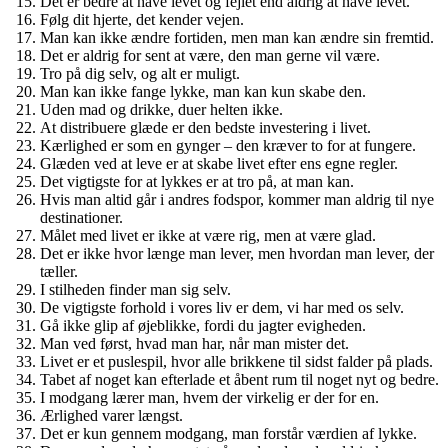
Det er bedre at have levet og fejlet end aldrig at have levet.
Følg dit hjerte, det kender vejen.
Man kan ikke ændre fortiden, men man kan ændre sin fremtid.
Det er aldrig for sent at være, den man gerne vil være.
Tro på dig selv, og alt er muligt.
Man kan ikke fange lykke, man kan kun skabe den.
Uden mad og drikke, duer helten ikke.
At distribuere glæde er den bedste investering i livet.
Kærlighed er som en gynger – den kræver to for at fungere.
Glæden ved at leve er at skabe livet efter ens egne regler.
Det vigtigste for at lykkes er at tro på, at man kan.
Hvis man altid går i andres fodspor, kommer man aldrig til nye
destinationer.
Målet med livet er ikke at være rig, men at være glad.
Det er ikke hvor længe man lever, men hvordan man lever, der
tæller.
I stilheden finder man sig selv.
De vigtigste forhold i vores liv er dem, vi har med os selv.
Gå ikke glip af øjeblikke, fordi du jagter evigheden.
Man ved først, hvad man har, når man mister det.
Livet er et puslespil, hvor alle brikkene til sidst falder på plads.
Tabet af noget kan efterlade et åbent rum til noget nyt og bedre.
I modgang lærer man, hvem der virkelig er der for en.
Ærlighed varer længst.
Det er kun gennem modgang, man forstår værdien af lykke.