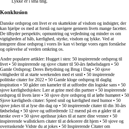
Lykke er i små ting.
Konklusion
Danske ordsprog om livet er en skattekiste af visdom og indsigter, der
kan hjælpe os med at forstå og navigere gennem livets mange facetter.
De tilbyder perspektiv, opmuntring og vejledning og minder os om
vigtigheden af håb, kærlighed, styrke, visdom og lykke. Ved at
integrere disse ordsprog i vores liv kan vi berige vores egen forståelse
og oplevelse af verden omkring os.
Andre populære artikler:
Hugget i sten: 50 inspirerende ordsprog til
livet
•
50 inspirerende og sjove citater til 50-års fødselsdagen
•
50
Gamle Ordsprog: Deres Betydning og Brug i Dag
•
50 sjove
vittigheder til at starte weekenden med et smil
•
50 inspirerende
politiske citater for 2022
•
50 Gamle kloge ordsprog til daglig
inspiration
•
50 gåder om kameler til at udfordre din logiske sans
•
50
sjove kærlighedsjokes: Lær at grine med din partner
•
50 inspirerende
ordsprog til livets lære
•
50 sjove dyre ordsprog til at løfte humøret
•
50
Sjove kærligheds citater: Spred smil og kærlighed med humor
•
50
sjove jokes til at lyse din dag op
•
50 inspirerende citater til din 30-års
fødselsdag
•
50 sjove og udfordrende 12 mænd på en ø gåder til at
tænke over
•
50 sjove aprilsnar jokes til at narre dine venner
•
50
inspirerende wallstickers citater til at dekorere dit hjem
•
50 sjove og
overraskende Vidste du at jokes
•
50 Inspirerende Citater om