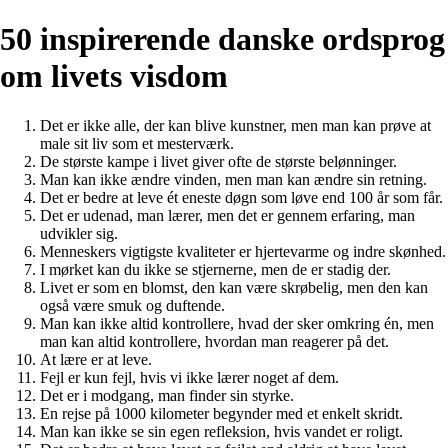
50 inspirerende danske ordsprog
om livets visdom
Det er ikke alle, der kan blive kunstner, men man kan prøve at
male sit liv som et mesterværk.
De største kampe i livet giver ofte de største belønninger.
Man kan ikke ændre vinden, men man kan ændre sin retning.
Det er bedre at leve ét eneste døgn som løve end 100 år som får.
Det er udenad, man lærer, men det er gennem erfaring, man
udvikler sig.
Menneskers vigtigste kvaliteter er hjertevarme og indre skønhed.
I mørket kan du ikke se stjernerne, men de er stadig der.
Livet er som en blomst, den kan være skrøbelig, men den kan
også være smuk og duftende.
Man kan ikke altid kontrollere, hvad der sker omkring én, men
man kan altid kontrollere, hvordan man reagerer på det.
At lære er at leve.
Fejl er kun fejl, hvis vi ikke lærer noget af dem.
Det er i modgang, man finder sin styrke.
En rejse på 1000 kilometer begynder med et enkelt skridt.
Man kan ikke se sin egen refleksion, hvis vandet er roligt.