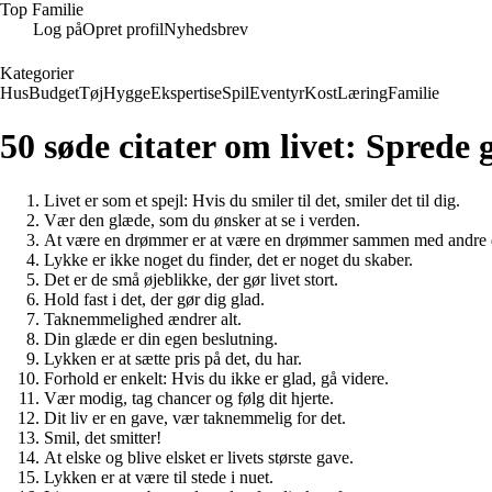
Top Familie
Log på
Opret profil
Nyhedsbrev
Kategorier
Hus
Budget
Tøj
Hygge
Ekspertise
Spil
Eventyr
Kost
Læring
Familie
50 søde citater om livet: Sprede 
Livet er som et spejl: Hvis du smiler til det, smiler det til dig.
Vær den glæde, som du ønsker at se i verden.
At være en drømmer er at være en drømmer sammen med andre
Lykke er ikke noget du finder, det er noget du skaber.
Det er de små øjeblikke, der gør livet stort.
Hold fast i det, der gør dig glad.
Taknemmelighed ændrer alt.
Din glæde er din egen beslutning.
Lykken er at sætte pris på det, du har.
Forhold er enkelt: Hvis du ikke er glad, gå videre.
Vær modig, tag chancer og følg dit hjerte.
Dit liv er en gave, vær taknemmelig for det.
Smil, det smitter!
At elske og blive elsket er livets største gave.
Lykken er at være til stede i nuet.