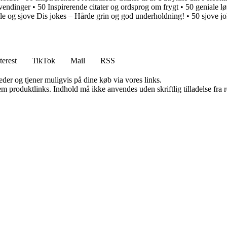
vendinger
•
50 Inspirerende citater og ordsprog om frygt
•
50 geniale lø
le og sjove Dis jokes – Hårde grin og god underholdning!
•
50 sjove jo
terest
TikTok
Mail
RSS
er og tjener muligvis på dine køb via vores links.
m produktlinks. Indhold må ikke anvendes uden skriftlig tilladelse fra r