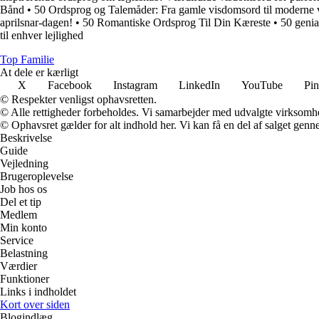
Bånd
•
50 Ordsprog og Talemåder: Fra gamle visdomsord til moderne 
aprilsnar-dagen!
•
50 Romantiske Ordsprog Til Din Kæreste
•
50 genia
til enhver lejlighed
Top Familie
At dele er kærligt
X
Facebook
Instagram
LinkedIn
YouTube
Pin
© Respekter venligst ophavsretten.
© Alle rettigheder forbeholdes. Vi samarbejder med udvalgte virksomhed
© Ophavsret gælder for alt indhold her. Vi kan få en del af salget genne
Beskrivelse
Guide
Vejledning
Brugeroplevelse
Job hos os
Del et tip
Medlem
Min konto
Service
Belastning
Værdier
Funktioner
Links i indholdet
Kort over siden
Blogindlæg