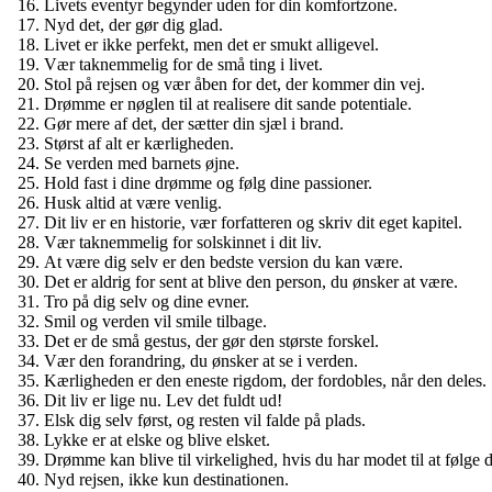
Livets eventyr begynder uden for din komfortzone.
Nyd det, der gør dig glad.
Livet er ikke perfekt, men det er smukt alligevel.
Vær taknemmelig for de små ting i livet.
Stol på rejsen og vær åben for det, der kommer din vej.
Drømme er nøglen til at realisere dit sande potentiale.
Gør mere af det, der sætter din sjæl i brand.
Størst af alt er kærligheden.
Se verden med barnets øjne.
Hold fast i dine drømme og følg dine passioner.
Husk altid at være venlig.
Dit liv er en historie, vær forfatteren og skriv dit eget kapitel.
Vær taknemmelig for solskinnet i dit liv.
At være dig selv er den bedste version du kan være.
Det er aldrig for sent at blive den person, du ønsker at være.
Tro på dig selv og dine evner.
Smil og verden vil smile tilbage.
Det er de små gestus, der gør den største forskel.
Vær den forandring, du ønsker at se i verden.
Kærligheden er den eneste rigdom, der fordobles, når den deles.
Dit liv er lige nu. Lev det fuldt ud!
Elsk dig selv først, og resten vil falde på plads.
Lykke er at elske og blive elsket.
Drømme kan blive til virkelighed, hvis du har modet til at følge 
Nyd rejsen, ikke kun destinationen.