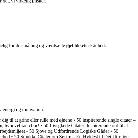
 det, vi virkelig ønsker.
elig for de små ting og værdsætte øjeblikkets skønhed.
iv energi og motivation.
dig til at grine eller rulle med øjnene
•
50 inspirerende single citater –
m, hvor zebraen bor!
•
50 Livsglæde Citater: Inspirerende ord til at
arbejdsmiljøet
•
50 Sjove og Udfordrende Logiske Gåder
•
50
lighed
•
50 Smukke Citater om Søstre – En Hyldest til Det Utrolige