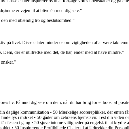
. Disse citater inspirerer os til at forfølge vores lidenskaber og gå efter
 drømme er vejen til at blive én med dig selv.”
r den med ubændig tro og beslutsomhed.”
iv på livet. Disse citater minder os om vigtigheden af at være taknemm
. Dem, der er utilfredse med det, de har, ender med at have mindre.”
 ønsker.”
 vores liv. Påmind dig selv om dem, når du har brug for et boost af posit
l din daglige kommunikation
•
50 Mærkelige scorereplikker, der enten får 
 finde lys i mørket
•
50 gåder om zebraens hjemstavn: Test din viden o
får festen i gang
•
50 sjove interne vittigheder på engelsk til at krydre 
holdet
•
50 Inspirerende Profilbillede Citater til at Udtrykke din Person