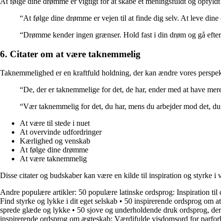
At følge dine drømme er vigtigt for at skabe et meningsfuldt og opfyldt liv
“At følge dine drømme er vejen til at finde dig selv. At leve dine
“Drømme kender ingen grænser. Hold fast i din drøm og gå efte
6. Citater om at være taknemmelig
Taknemmelighed er en kraftfuld holdning, der kan ændre vores perspekt
“De, der er taknemmelige for det, de har, ender med at have mere
“Vær taknemmelig for det, du har, mens du arbejder mod det, du
At være til stede i nuet
At overvinde udfordringer
Kærlighed og venskab
At følge dine drømme
At være taknemmelig
Disse citater og budskaber kan være en kilde til inspiration og styrke i
Andre populære artikler:
50 populære latinske ordsprog: Inspiration ti
Find styrke og lykke i dit eget selskab
•
50 inspirerende ordsprog om at
sprede glæde og lykke
•
50 sjove og underholdende druk ordsprog, der 
inspirerende ordsprog om ægteskab: Værdifulde visdomsord for parfor