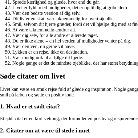
Sprede kærlighed og glæde, hvor end du går.
Livet er fyldt med muligheder, det er op til dig at gribe dem.
Vær den bedste version af dig selv.
Dit liv er en skat, vær taknemmelig for hvert øjeblik.
Smil, selvom dit hjerte græder, fordi det vil hjælpe dig med at fin
At være taknemmelig ændrer alt.
Vær dig selv, for alle andre er allerede taget.
Du er ikke alene – en hel verden af ​​muligheder venter på dig.
Vær den ven, du gerne vil have.
Lykken er en rejse, ikke en destination.
Vær modig nok til at følge dit hjerte.
Nogle gange er det de mindste øjeblikke, der har størst betydning
Søde citater om livet
Livet kan være en smuk rejse fuld af glæde og inspiration. Nogle gange h
smil på læben og sætte en positiv tone.
1. Hvad er et sødt citat?
Et sødt citat er en kort sætning, der formidler en positiv og inspireren
2. Citater om at være til stede i nuet