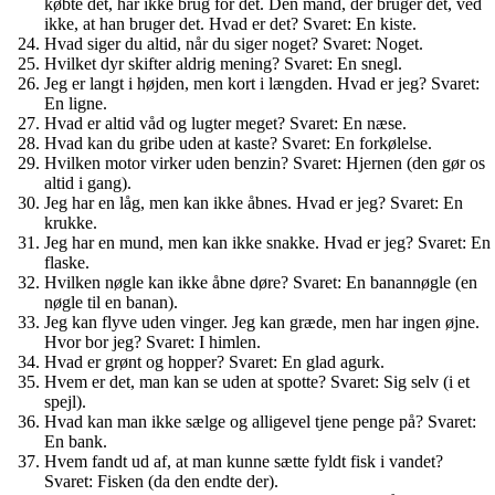
købte det, har ikke brug for det. Den mand, der bruger det, ved
ikke, at han bruger det. Hvad er det? Svaret: En kiste.
Hvad siger du altid, når du siger noget? Svaret: Noget.
Hvilket dyr skifter aldrig mening? Svaret: En snegl.
Jeg er langt i højden, men kort i længden. Hvad er jeg? Svaret:
En ligne.
Hvad er altid våd og lugter meget? Svaret: En næse.
Hvad kan du gribe uden at kaste? Svaret: En forkølelse.
Hvilken motor virker uden benzin? Svaret: Hjernen (den gør os
altid i gang).
Jeg har en låg, men kan ikke åbnes. Hvad er jeg? Svaret: En
krukke.
Jeg har en mund, men kan ikke snakke. Hvad er jeg? Svaret: En
flaske.
Hvilken nøgle kan ikke åbne døre? Svaret: En banannøgle (en
nøgle til en banan).
Jeg kan flyve uden vinger. Jeg kan græde, men har ingen øjne.
Hvor bor jeg? Svaret: I himlen.
Hvad er grønt og hopper? Svaret: En glad agurk.
Hvem er det, man kan se uden at spotte? Svaret: Sig selv (i et
spejl).
Hvad kan man ikke sælge og alligevel tjene penge på? Svaret:
En bank.
Hvem fandt ud af, at man kunne sætte fyldt fisk i vandet?
Svaret: Fisken (da den endte der).