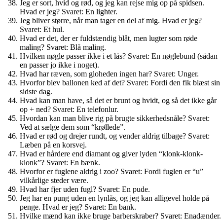
Jeg er sort, hvid og rød, og jeg kan rejse mig op på spidsen.
Hvad er jeg? Svaret: En lighter.
Jeg bliver større, når man tager en del af mig. Hvad er jeg?
Svaret: Et hul.
Hvad er det, der er fuldstændig blåt, men lugter som røde
maling? Svaret: Blå maling.
Hvilken nøgle passer ikke i et lås? Svaret: En nøglebund (sådan
en passer jo ikke i noget).
Hvad har ræven, som gloheden ingen har? Svaret: Unger.
Hvorfor blev ballonen ked af det? Svaret: Fordi den fik blæst sin
sidste dag.
Hvad kan man have, så det er brunt og hvidt, og så det ikke går
op + ned? Svaret: En telefonlur.
Hvordan kan man blive rig på brugte sikkerhedsnåle? Svaret:
Ved at sælge dem som “krøllede”.
Hvad er rød og drejer rundt, og vender aldrig tilbage? Svaret:
Læben på en korsvej.
Hvad er hårdere end diamant og giver lyden “klonk-klonk-
klonk”? Svaret: En bænk.
Hvorfor er fuglene aldrig i zoo? Svaret: Fordi fuglen er “u”
vilkårlige steder være.
Hvad har fjer uden fugl? Svaret: En pude.
Jeg har en pung uden en lynlås, og jeg kan alligevel holde på
penge. Hvad er jeg? Svaret: En bank.
Hvilke mænd kan ikke bruge barberskraber? Svaret: Enadænder.