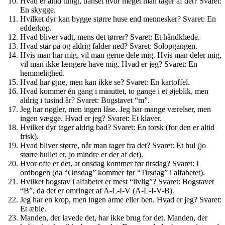
Hvad er altid tungt, uanset hvor meget man tager af det? Svaret:
En skygge.
Hvilket dyr kan bygge større huse end mennesker? Svaret: En
edderkop.
Hvad bliver vådt, mens det tørrer? Svaret: Et håndklæde.
Hvad står på og aldrig falder ned? Svaret: Solopgangen.
Hvis man har mig, vil man gerne dele mig. Hvis man deler mig,
vil man ikke længere have mig. Hvad er jeg? Svaret: En
hemmelighed.
Hvad har øjne, men kan ikke se? Svaret: En kartoffel.
Hvad kommer én gang i minuttet, to gange i et øjeblik, men
aldrig i tusind år? Svaret: Bogstavet “m”.
Jeg har nøgler, men ingen låse. Jeg har mange værelser, men
ingen vægge. Hvad er jeg? Svaret: Et klaver.
Hvilket dyr tager aldrig bad? Svaret: En torsk (for den er altid
frisk).
Hvad bliver større, når man tager fra det? Svaret: Et hul (jo
større hullet er, jo mindre er der af det).
Hvor ofte er det, at onsdag kommer før tirsdag? Svaret: I
ordbogen (da “Onsdag” kommer før “Tirsdag” i alfabetet).
Hvilket bogstav i alfabetet er mest “livlig”? Svaret: Bogstavet
“B”, da det er omringet af A-L-I-V (A-L-I-V-B).
Jeg har en krop, men ingen arme eller ben. Hvad er jeg? Svaret:
Et æble.
Manden, der lavede det, har ikke brug for det. Manden, der