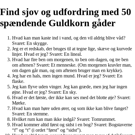
Find sjov og udfordring med 50
spændende Guldkorn gåder
Hvad kan man kaste ind i vand, og den vil aldrig blive våd?
Svaret: En skygge.
Jeg er et redskab, der bruges til at tegne lige, skæve og kurvede
linjer. Hvad er jeg? Svaret: En lineal.
Hvad har fire ben om morgenen, to ben om dagen, og tre ben
om aftenen? Svaret: Et menneske. (Om morgenen kravler man,
om dagen går man, og om aftenen bruger man en krykke).
Jeg har en hals, men ingen mund. Hvad er jeg? Svaret: En
flaske.
Jeg kan flyve uden vinger. Jeg kan græde, men jeg har ingen
øjne. Hvad er jeg? Svaret: En sky.
Hvad er det første, der ikke kan ses med det blotte øje? Svaret:
Mørke.
Hvad kan man høre uden ører, og som ikke kan blive fanget?
Svaret: En stemme.
Hvilket rum kan man ikke indgå? Svaret: Tomrummet.
Hvad kommer altid først og sidst i en bog? Svaret: Bogstaverne
“f” og “t” (i ordet “først” og “sidst”).