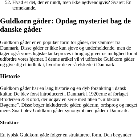
Hvad er det, der er rundt, men ikke nødvendigvis? Svaret: En
termokande.
Guldkorn gåder: Opdag mysteriet bag de
danske gåder
Guldkorn gåder er en populær form for gåder, der stammer fra
Danmark. Disse gåder er ikke kun sjove og underholdende, men de
tager også vores logiske tankeproces i brug og giver os mulighed for at
udfordre vores hjerner. I denne artikel vil vi udforske Guldkorn gåder
og give dig et indblik i, hvorfor de er så elskede i Danmark.
Historie
Guldkorn gåder har en lang historie og en dyb forankring i dansk
kultur. De blev først introduceret i Danmark i 1920erne af forlaget
Brodersen & Kofod, der udgav en serie med titlen “Guldkorn
Bøgerne”. Disse bøger inkluderede gåder, gåderim, ordsprog og meget
mere. Snart blev Guldkorn gåder synonymt med gåder i Danmark.
Struktur
En typisk Guldkorn gåde følger en struktureret form. Den begynder