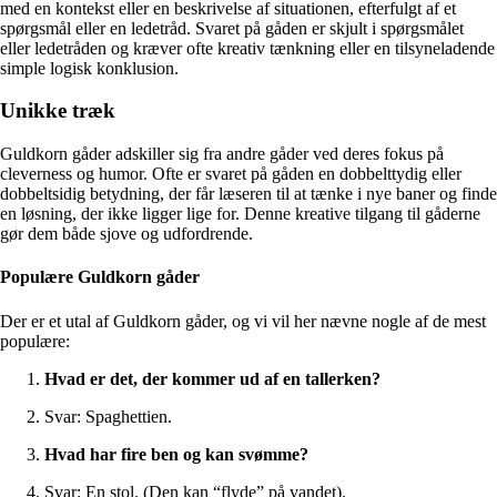
med en kontekst eller en beskrivelse af situationen, efterfulgt af et
spørgsmål eller en ledetråd. Svaret på gåden er skjult i spørgsmålet
eller ledetråden og kræver ofte kreativ tænkning eller en tilsyneladende
simple logisk konklusion.
Unikke træk
Guldkorn gåder adskiller sig fra andre gåder ved deres fokus på
cleverness og humor. Ofte er svaret på gåden en dobbelttydig eller
dobbeltsidig betydning, der får læseren til at tænke i nye baner og finde
en løsning, der ikke ligger lige for. Denne kreative tilgang til gåderne
gør dem både sjove og udfordrende.
Populære Guldkorn gåder
Der er et utal af Guldkorn gåder, og vi vil her nævne nogle af de mest
populære:
Hvad er det, der kommer ud af en tallerken?
Svar: Spaghettien.
Hvad har fire ben og kan svømme?
Svar: En stol. (Den kan “flyde” på vandet).