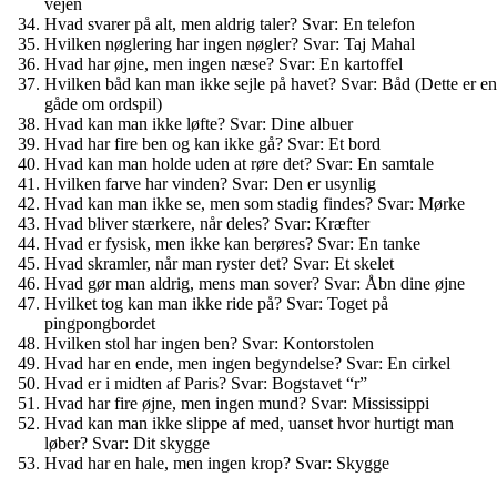
vejen
Hvad svarer på alt, men aldrig taler? Svar: En telefon
Hvilken nøglering har ingen nøgler? Svar: Taj Mahal
Hvad har øjne, men ingen næse? Svar: En kartoffel
Hvilken båd kan man ikke sejle på havet? Svar: Båd (Dette er en
gåde om ordspil)
Hvad kan man ikke løfte? Svar: Dine albuer
Hvad har fire ben og kan ikke gå? Svar: Et bord
Hvad kan man holde uden at røre det? Svar: En samtale
Hvilken farve har vinden? Svar: Den er usynlig
Hvad kan man ikke se, men som stadig findes? Svar: Mørke
Hvad bliver stærkere, når deles? Svar: Kræfter
Hvad er fysisk, men ikke kan berøres? Svar: En tanke
Hvad skramler, når man ryster det? Svar: Et skelet
Hvad gør man aldrig, mens man sover? Svar: Åbn dine øjne
Hvilket tog kan man ikke ride på? Svar: Toget på
pingpongbordet
Hvilken stol har ingen ben? Svar: Kontorstolen
Hvad har en ende, men ingen begyndelse? Svar: En cirkel
Hvad er i midten af Paris? Svar: Bogstavet “r”
Hvad har fire øjne, men ingen mund? Svar: Mississippi
Hvad kan man ikke slippe af med, uanset hvor hurtigt man
løber? Svar: Dit skygge
Hvad har en hale, men ingen krop? Svar: Skygge