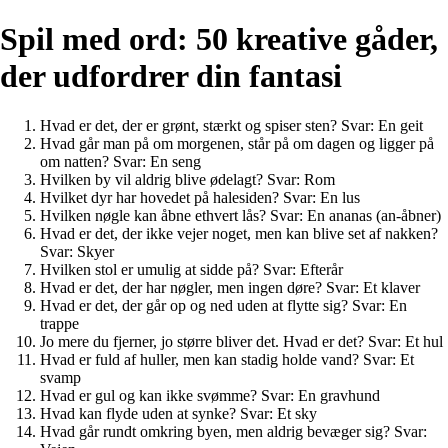
Spil med ord: 50 kreative gåder,
der udfordrer din fantasi
Hvad er det, der er grønt, stærkt og spiser sten? Svar: En geit
Hvad går man på om morgenen, står på om dagen og ligger på
om natten? Svar: En seng
Hvilken by vil aldrig blive ødelagt? Svar: Rom
Hvilket dyr har hovedet på halesiden? Svar: En lus
Hvilken nøgle kan åbne ethvert lås? Svar: En ananas (an-åbner)
Hvad er det, der ikke vejer noget, men kan blive set af nakken?
Svar: Skyer
Hvilken stol er umulig at sidde på? Svar: Efterår
Hvad er det, der har nøgler, men ingen døre? Svar: Et klaver
Hvad er det, der går op og ned uden at flytte sig? Svar: En
trappe
Jo mere du fjerner, jo større bliver det. Hvad er det? Svar: Et hul
Hvad er fuld af huller, men kan stadig holde vand? Svar: Et
svamp
Hvad er gul og kan ikke svømme? Svar: En gravhund
Hvad kan flyde uden at synke? Svar: Et sky
Hvad går rundt omkring byen, men aldrig bevæger sig? Svar: