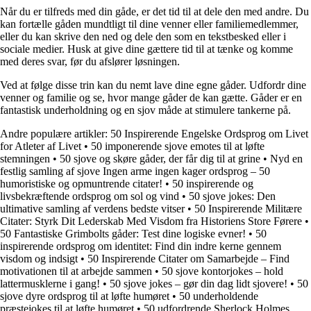
Når du er tilfreds med din gåde, er det tid til at dele den med andre. Du
kan fortælle gåden mundtligt til dine venner eller familiemedlemmer,
eller du kan skrive den ned og dele den som en tekstbesked eller i
sociale medier. Husk at give dine gættere tid til at tænke og komme
med deres svar, før du afslører løsningen.
Ved at følge disse trin kan du nemt lave dine egne gåder. Udfordr dine
venner og familie og se, hvor mange gåder de kan gætte. Gåder er en
fantastisk underholdning og en sjov måde at stimulere tankerne på.
Andre populære artikler:
50 Inspirerende Engelske Ordsprog om Livet
for Atleter af Livet
•
50 imponerende sjove emotes til at løfte
stemningen
•
50 sjove og skøre gåder, der får dig til at grine
•
Nyd en
festlig samling af sjove Ingen arme ingen kager ordsprog – 50
humoristiske og opmuntrende citater!
•
50 inspirerende og
livsbekræftende ordsprog om sol og vind
•
50 sjove jokes: Den
ultimative samling af verdens bedste vitser
•
50 Inspirerende Militære
Citater: Styrk Dit Lederskab Med Visdom fra Historiens Store Førere
•
50 Fantastiske Grimbolts gåder: Test dine logiske evner!
•
50
inspirerende ordsprog om identitet: Find din indre kerne gennem
visdom og indsigt
•
50 Inspirerende Citater om Samarbejde – Find
motivationen til at arbejde sammen
•
50 sjove kontorjokes – hold
lattermusklerne i gang!
•
50 sjove jokes – gør din dag lidt sjovere!
•
50
sjove dyre ordsprog til at løfte humøret
•
50 underholdende
præstejokes til at løfte humøret
•
50 udfordrende Sherlock Holmes