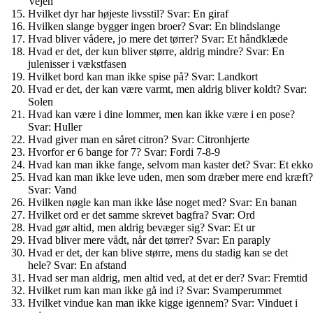
Vejen
Hvilket dyr har højeste livsstil? Svar: En giraf
Hvilken slange bygger ingen broer? Svar: En blindslange
Hvad bliver vådere, jo mere det tørrer? Svar: Et håndklæde
Hvad er det, der kun bliver større, aldrig mindre? Svar: En
julenisser i vækstfasen
Hvilket bord kan man ikke spise på? Svar: Landkort
Hvad er det, der kan være varmt, men aldrig bliver koldt? Svar:
Solen
Hvad kan være i dine lommer, men kan ikke være i en pose?
Svar: Huller
Hvad giver man en såret citron? Svar: Citronhjerte
Hvorfor er 6 bange for 7? Svar: Fordi 7-8-9
Hvad kan man ikke fange, selvom man kaster det? Svar: Et ekko
Hvad kan man ikke leve uden, men som dræber mere end kræft?
Svar: Vand
Hvilken nøgle kan man ikke låse noget med? Svar: En banan
Hvilket ord er det samme skrevet bagfra? Svar: Ord
Hvad gør altid, men aldrig bevæger sig? Svar: Et ur
Hvad bliver mere vådt, når det tørrer? Svar: En paraply
Hvad er det, der kan blive større, mens du stadig kan se det
hele? Svar: En afstand
Hvad ser man aldrig, men altid ved, at det er der? Svar: Fremtid
Hvilket rum kan man ikke gå ind i? Svar: Svamperummet
Hvilket vindue kan man ikke kigge igennem? Svar: Vinduet i