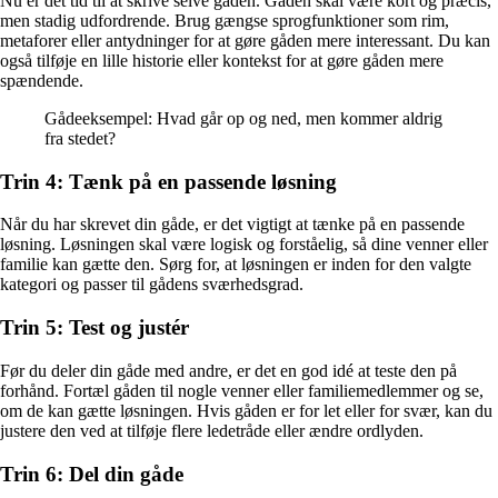
Nu er det tid til at skrive selve gåden. Gåden skal være kort og præcis,
men stadig udfordrende. Brug gængse sprogfunktioner som rim,
metaforer eller antydninger for at gøre gåden mere interessant. Du kan
også tilføje en lille historie eller kontekst for at gøre gåden mere
spændende.
Gådeeksempel: Hvad går op og ned, men kommer aldrig
fra stedet?
Trin 4: Tænk på en passende løsning
Når du har skrevet din gåde, er det vigtigt at tænke på en passende
løsning. Løsningen skal være logisk og forståelig, så dine venner eller
familie kan gætte den. Sørg for, at løsningen er inden for den valgte
kategori og passer til gådens sværhedsgrad.
Trin 5: Test og justér
Før du deler din gåde med andre, er det en god idé at teste den på
forhånd. Fortæl gåden til nogle venner eller familiemedlemmer og se,
om de kan gætte løsningen. Hvis gåden er for let eller for svær, kan du
justere den ved at tilføje flere ledetråde eller ændre ordlyden.
Trin 6: Del din gåde