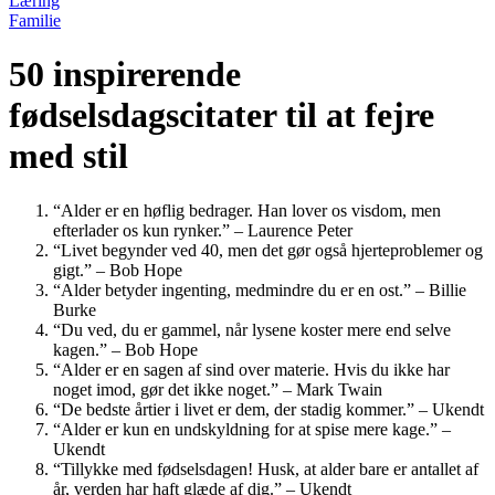
Læring
Familie
50 inspirerende
fødselsdagscitater til at fejre
med stil
“Alder er en høflig bedrager. Han lover os visdom, men
efterlader os kun rynker.” – Laurence Peter
“Livet begynder ved 40, men det gør også hjerteproblemer og
gigt.” – Bob Hope
“Alder betyder ingenting, medmindre du er en ost.” – Billie
Burke
“Du ved, du er gammel, når lysene koster mere end selve
kagen.” – Bob Hope
“Alder er en sagen af sind over materie. Hvis du ikke har
noget imod, gør det ikke noget.” – Mark Twain
“De bedste årtier i livet er dem, der stadig kommer.” – Ukendt
“Alder er kun en undskyldning for at spise mere kage.” –
Ukendt
“Tillykke med fødselsdagen! Husk, at alder bare er antallet af
år, verden har haft glæde af dig.” – Ukendt