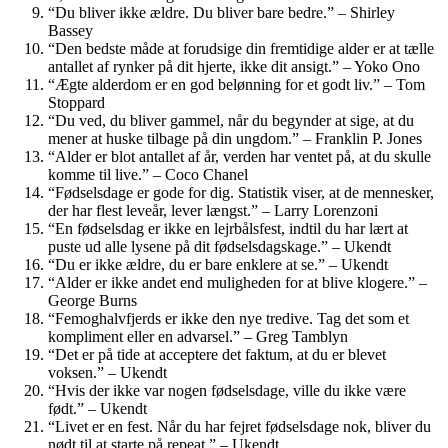
“Du bliver ikke ældre. Du bliver bare bedre.” – Shirley
Bassey
“Den bedste måde at forudsige din fremtidige alder er at tælle
antallet af rynker på dit hjerte, ikke dit ansigt.” – Yoko Ono
“Ægte alderdom er en god belønning for et godt liv.” – Tom
Stoppard
“Du ved, du bliver gammel, når du begynder at sige, at du
mener at huske tilbage på din ungdom.” – Franklin P. Jones
“Alder er blot antallet af år, verden har ventet på, at du skulle
komme til live.” – Coco Chanel
“Fødselsdage er gode for dig. Statistik viser, at de mennesker,
der har flest leveår, lever længst.” – Larry Lorenzoni
“En fødselsdag er ikke en lejrbålsfest, indtil du har lært at
puste ud alle lysene på dit fødselsdagskage.” – Ukendt
“Du er ikke ældre, du er bare enklere at se.” – Ukendt
“Alder er ikke andet end muligheden for at blive klogere.” –
George Burns
“Femoghalvfjerds er ikke den nye tredive. Tag det som et
kompliment eller en advarsel.” – Greg Tamblyn
“Det er på tide at acceptere det faktum, at du er blevet
voksen.” – Ukendt
“Hvis der ikke var nogen fødselsdage, ville du ikke være
født.” – Ukendt
“Livet er en fest. Når du har fejret fødselsdage nok, bliver du
nødt til at starte på repeat.” – Ukendt