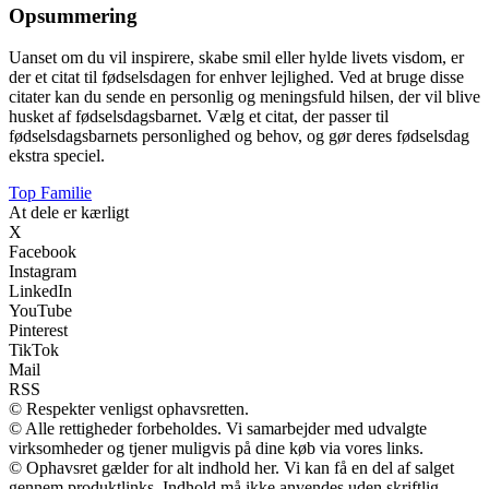
Opsummering
Uanset om du vil inspirere, skabe smil eller hylde livets visdom, er
der et citat til fødselsdagen for enhver lejlighed. Ved at bruge disse
citater kan du sende en personlig og meningsfuld hilsen, der vil blive
husket af fødselsdagsbarnet. Vælg et citat, der passer til
fødselsdagsbarnets personlighed og behov, og gør deres fødselsdag
ekstra speciel.
Top Familie
At dele er kærligt
X
Facebook
Instagram
LinkedIn
YouTube
Pinterest
TikTok
Mail
RSS
© Respekter venligst ophavsretten.
© Alle rettigheder forbeholdes. Vi samarbejder med udvalgte
virksomheder og tjener muligvis på dine køb via vores links.
© Ophavsret gælder for alt indhold her. Vi kan få en del af salget
gennem produktlinks. Indhold må ikke anvendes uden skriftlig