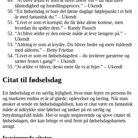
“At blive ældre er som at blive finere vin – du skal have
tålmodighed og forædlingsproces.” – Ukendt
“En fødselsdag er bare det første daglige højdepunkt i et helt
år med fantastisk du.” – Ukendt
“Livet er som et kortspil; du får ikke alene kortene, men
hvordan du spiller dem.” – Randy Pausch
“At blive ældre er den eneste måde at leve længere på.” –
Ukendt
“Aldring er som at krydre. Du bliver bedre og mere fuldendt
med alderen.” – Betty Friedan
“Livet er som en fødselsdagsfest – du inviterer gæsterne og
sætter festen i gang!” – Ukendt
“Jo ældre vi bliver, desto mere får vi at fejre.” – Ukendt
Citat til fødselsdag
En fødselsdag er en særlig lejlighed, hvor man fejrer en persons liv
og markerer endnu et år af glæde, oplevelser og læring. Når man
ønsker at sende en fødselsdagshilsen, kan et citat være en fantastisk
måde at udtrykke sine følelser og tanker på en særlig og
betydningsfuld måde. Her er nogle inspirerende og sjove citater til
fødselsdagen, der kan bringe et smil frem på fødselsdagsbarnets
ansigt.
Inspirerende citater