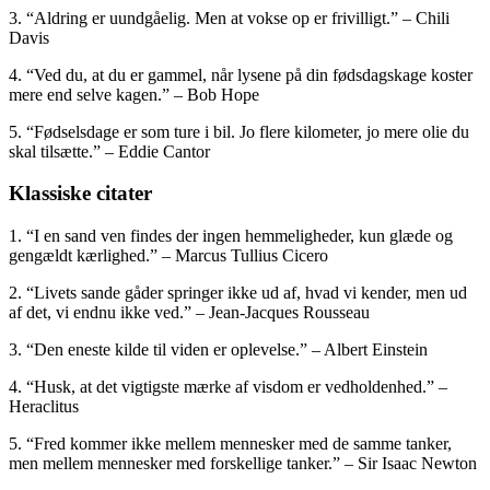
3. “Aldring er uundgåelig. Men at vokse op er frivilligt.” – Chili
Davis
4. “Ved du, at du er gammel, når lysene på din fødsdagskage koster
mere end selve kagen.” – Bob Hope
5. “Fødselsdage er som ture i bil. Jo flere kilometer, jo mere olie du
skal tilsætte.” – Eddie Cantor
Klassiske citater
1. “I en sand ven findes der ingen hemmeligheder, kun glæde og
gengældt kærlighed.” – Marcus Tullius Cicero
2. “Livets sande gåder springer ikke ud af, hvad vi kender, men ud
af det, vi endnu ikke ved.” – Jean-Jacques Rousseau
3. “Den eneste kilde til viden er oplevelse.” – Albert Einstein
4. “Husk, at det vigtigste mærke af visdom er vedholdenhed.” –
Heraclitus
5. “Fred kommer ikke mellem mennesker med de samme tanker,
men mellem mennesker med forskellige tanker.” – Sir Isaac Newton