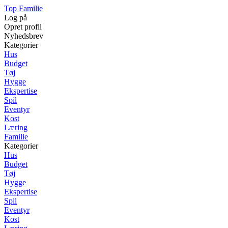
Top Familie
Log på
Opret profil
Nyhedsbrev
Kategorier
Hus
Budget
Tøj
Hygge
Ekspertise
Spil
Eventyr
Kost
Læring
Familie
Kategorier
Hus
Budget
Tøj
Hygge
Ekspertise
Spil
Eventyr
Kost