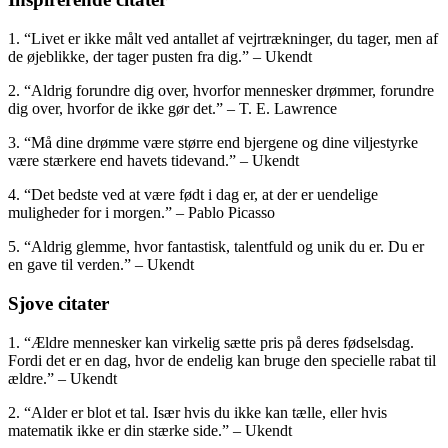
1. “Livet er ikke målt ved antallet af vejrtrækninger, du tager, men af
de øjeblikke, der tager pusten fra dig.” – Ukendt
2. “Aldrig forundre dig over, hvorfor mennesker drømmer, forundre
dig over, hvorfor de ikke gør det.” – T. E. Lawrence
3. “Må dine drømme være større end bjergene og dine viljestyrke
være stærkere end havets tidevand.” – Ukendt
4. “Det bedste ved at være født i dag er, at der er uendelige
muligheder for i morgen.” – Pablo Picasso
5. “Aldrig glemme, hvor fantastisk, talentfuld og unik du er. Du er
en gave til verden.” – Ukendt
Sjove citater
1. “Ældre mennesker kan virkelig sætte pris på deres fødselsdag.
Fordi det er en dag, hvor de endelig kan bruge den specielle rabat til
ældre.” – Ukendt
2. “Alder er blot et tal. Især hvis du ikke kan tælle, eller hvis
matematik ikke er din stærke side.” – Ukendt