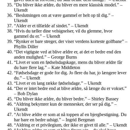
“Du bliver ikke ældre, du bliver en mere klassisk model.” –
Ukendt
“Beslutningen om at være gammel er helt op til dig.” –
Ukendt
“Alder er et tilfælde af sindet.” – Ukendt
“Hvis du tæller dine velsignelser, vil du glemme, hvor
gammel du er.” – Ukendt
“Rynker er bare streger, der viser verdens korteste golfbane” –
Phyllis Diller
“Det vigtigste ved at blive ældre er, at det er bedre end den
anden mulighed.” – George Burns
“Livet er som en fødselsdagskage, mens du bliver ældre får
du bare flere lag.” – Kate Middleton
“Fødselsdage er gode for dig. Jo flere du har, jo længere lever
du.” – Ukendt
“Livet er en lang række fødselsdage.” – Ukendt
“Der er intet bedre end at blive ældre, så længe du er vokset.”
– Bob Dylan
“Du bliver ikke ældre, du bliver bedre.” – Shirley Bassey
“Aldring bekymrer kun de mennesker, der ser på dig.” –
Ukendt
“At blive ældre er som at nå toppen af en bjergbestigning. Du
har bare en bedre udsigt.” – Ingrid Bergman
“Aldring er et privilegium, der ikke er givet til alle.” – Ukendt