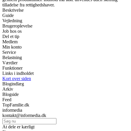
tilladelse fra rettighedshaver.
Beskrivelse
Guide
Vejledning
Brugeroplevelse
Job hos os
Del et tip
Medlem
Min konto
Service
Belastning
Værdier
Funktioner
Links i indholdet
Kort over siden
Blogindlæg
Arkiv
Blogside
Feed
TopFamilie.dk
informedia
kontakt@informedia.dk
At dele er kærligt