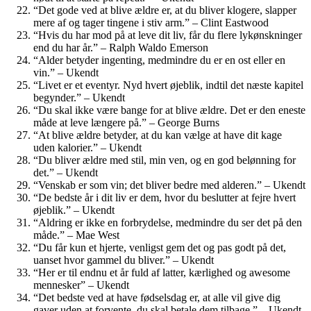
“Det gode ved at blive ældre er, at du bliver klogere, slapper
mere af og tager tingene i stiv arm.” – Clint Eastwood
“Hvis du har mod på at leve dit liv, får du flere lykønskninger
end du har år.” – Ralph Waldo Emerson
“Alder betyder ingenting, medmindre du er en ost eller en
vin.” – Ukendt
“Livet er et eventyr. Nyd hvert øjeblik, indtil det næste kapitel
begynder.” – Ukendt
“Du skal ikke være bange for at blive ældre. Det er den eneste
måde at leve længere på.” – George Burns
“At blive ældre betyder, at du kan vælge at have dit kage
uden kalorier.” – Ukendt
“Du bliver ældre med stil, min ven, og en god belønning for
det.” – Ukendt
“Venskab er som vin; det bliver bedre med alderen.” – Ukendt
“De bedste år i dit liv er dem, hvor du beslutter at fejre hvert
øjeblik.” – Ukendt
“Aldring er ikke en forbrydelse, medmindre du ser det på den
måde.” – Mae West
“Du får kun et hjerte, venligst gem det og pas godt på det,
uanset hvor gammel du bliver.” – Ukendt
“Her er til endnu et år fuld af latter, kærlighed og awesome
mennesker” – Ukendt
“Det bedste ved at have fødselsdag er, at alle vil give dig
gaver uden at forvente, du skal betale dem tilbage.” – Ukendt