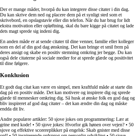
Der er mange måder, hvorpå du kan integrere disse citater i din dag.
Du kan skrive dem ned og placere dem på et synligt sted som et
skrivebord, en opslagstavle eller din telefon. Når du har brug for lidt
ekstra motivation eller opløftning, skal du bare kigge på citatet og lade
dets magt sprede sig indeni dig.
En anden måde er at sende citater til dine venner, familie eller kolleger
som en del af din god dag ønskning. Det kan bringe et smil frem på
deres ansigt og skabe en positiv stemning omkring jer begge. Du kan
også dele citaterne på sociale medier for at sprede glæde og positivitet
til dine følgere.
Konklusion
Et godt dag citat kan være en simpel, men kraftfuld måde at starte din
dag på en positiv måde. Det kan motivere og inspirere dig og sprede
glæde til mennesker omkring dig. Så husk at ønske folk en god dag og
bliv inspireret af god dag citater – det kan ændre din dag og måske
endda dit liv.
Andre populære artikler:
50 sjove jokes om programmering: Lær at
grine med kode!
•
50 sjove jokes: Hvorfor gik hønen over vejen?
•
50
sjove og effektive scorereplikker på engelsk: Skab gnister med disse
ord!
•
50 inspirerende ordsprog om personlig udvikling
•
50 sjove