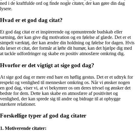
ned i de kraftfulde ord og finde nogle citater, der kan gøre din dag
lysere.
Hvad er et god dag citat?
Et god dag citat er et inspirerende og opmuntrende budskab eller
sætning, der kan give dig motivation og en følelse af glæde. Det er et
simpelt værktøj, der kan ændre din holdning og følelse for dagen. Hvis
du læser et citat, der formår at løfte dit humør, kan det hjælpe dig med
at tackle udfordringer og skabe en positiv atmosfære omkring dig.
Hvorfor er det vigtigt at sige god dag?
At sige god dag er mere end bare en høflig gestus. Det er et udtryk for
respekt og venlighed til mennesker omkring os. Når vi ønsker nogen
en god dag, viser vi, at vi bekymrer os om deres trivsel og ønsker det
bedste for dem. Dette kan skabe en atmosfære af positivitet og
venlighed, der kan sprede sig til andre og bidrage til at opbygge
stærkere relationer.
Forskellige typer af god dag citater
1. Motiverende citater: