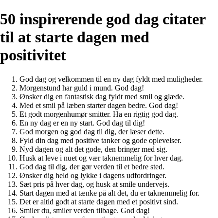
50 inspirerende god dag citater
til at starte dagen med
positivitet
God dag og velkommen til en ny dag fyldt med muligheder.
Morgenstund har guld i mund. God dag!
Ønsker dig en fantastisk dag fyldt med smil og glæde.
Med et smil på læben starter dagen bedre. God dag!
Et godt morgenhumør smitter. Ha en rigtig god dag.
En ny dag er en ny start. God dag til dig!
God morgen og god dag til dig, der læser dette.
Fyld din dag med positive tanker og gode oplevelser.
Nyd dagen og alt det gode, den bringer med sig.
Husk at leve i nuet og vær taknemmelig for hver dag.
God dag til dig, der gør verden til et bedre sted.
Ønsker dig held og lykke i dagens udfordringer.
Sæt pris på hver dag, og husk at smile undervejs.
Start dagen med at tænke på alt det, du er taknemmelig for.
Det er altid godt at starte dagen med et positivt sind.
Smiler du, smiler verden tilbage. God dag!