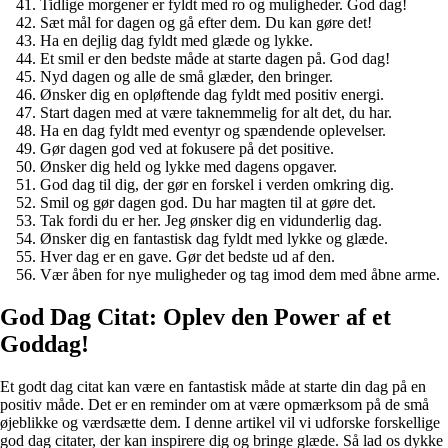
Tidlige morgener er fyldt med ro og muligheder. God dag!
Sæt mål for dagen og gå efter dem. Du kan gøre det!
Ha en dejlig dag fyldt med glæde og lykke.
Et smil er den bedste måde at starte dagen på. God dag!
Nyd dagen og alle de små glæder, den bringer.
Ønsker dig en opløftende dag fyldt med positiv energi.
Start dagen med at være taknemmelig for alt det, du har.
Ha en dag fyldt med eventyr og spændende oplevelser.
Gør dagen god ved at fokusere på det positive.
Ønsker dig held og lykke med dagens opgaver.
God dag til dig, der gør en forskel i verden omkring dig.
Smil og gør dagen god. Du har magten til at gøre det.
Tak fordi du er her. Jeg ønsker dig en vidunderlig dag.
Ønsker dig en fantastisk dag fyldt med lykke og glæde.
Hver dag er en gave. Gør det bedste ud af den.
Vær åben for nye muligheder og tag imod dem med åbne arme.
God Dag Citat: Oplev den Power af et
Goddag!
Et godt dag citat kan være en fantastisk måde at starte din dag på en
positiv måde. Det er en reminder om at være opmærksom på de små
øjeblikke og værdsætte dem. I denne artikel vil vi udforske forskellige
god dag citater, der kan inspirere dig og bringe glæde. Så lad os dykke