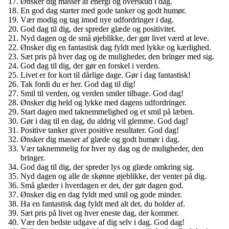
Ønsker dig masser af energi og overskud i dag.
En god dag starter med gode tanker og godt humør.
Vær modig og tag imod nye udfordringer i dag.
God dag til dig, der spreder glæde og positivitet.
Nyd dagen og de små øjeblikke, der gør livet værd at leve.
Ønsker dig en fantastisk dag fyldt med lykke og kærlighed.
Sæt pris på hver dag og de muligheder, den bringer med sig.
God dag til dig, der gør en forskel i verden.
Livet er for kort til dårlige dage. Gør i dag fantastisk!
Tak fordi du er her. God dag til dig!
Smil til verden, og verden smiler tilbage. God dag!
Ønsker dig held og lykke med dagens udfordringer.
Start dagen med taknemmelighed og et smil på læben.
Gør i dag til en dag, du aldrig vil glemme. God dag!
Positive tanker giver positive resultater. God dag!
Ønsker dig masser af glæde og godt humør i dag.
Vær taknemmelig for hver ny dag og de muligheder, den
bringer.
God dag til dig, der spreder lys og glæde omkring sig.
Nyd dagen og alle de skønne øjeblikke, der venter på dig.
Små glæder i hverdagen er det, der gør dagen god.
Ønsker dig en dag fyldt med smil og gode minder.
Ha en fantastisk dag fyldt med alt det, du holder af.
Sæt pris på livet og hver eneste dag, der kommer.
Vær den bedste udgave af dig selv i dag. God dag!