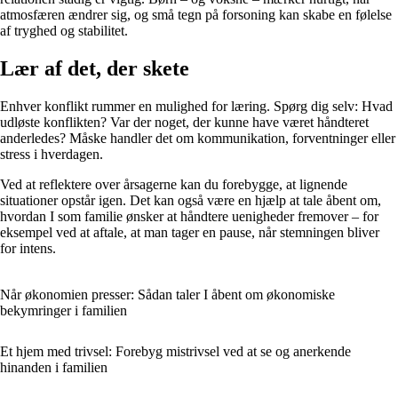
atmosfæren ændrer sig, og små tegn på forsoning kan skabe en følelse
af tryghed og stabilitet.
Lær af det, der skete
Enhver konflikt rummer en mulighed for læring. Spørg dig selv: Hvad
udløste konflikten? Var der noget, der kunne have været håndteret
anderledes? Måske handler det om kommunikation, forventninger eller
stress i hverdagen.
Ved at reflektere over årsagerne kan du forebygge, at lignende
situationer opstår igen. Det kan også være en hjælp at tale åbent om,
hvordan I som familie ønsker at håndtere uenigheder fremover – for
eksempel ved at aftale, at man tager en pause, når stemningen bliver
for intens.
Når økonomien presser: Sådan taler I åbent om økonomiske
bekymringer i familien
Et hjem med trivsel: Forebyg mistrivsel ved at se og anerkende
hinanden i familien