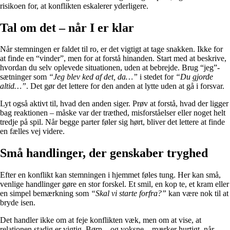
risikoen for, at konflikten eskalerer yderligere.
Tal om det – når I er klar
Når stemningen er faldet til ro, er det vigtigt at tage snakken. Ikke for
at finde en “vinder”, men for at forstå hinanden. Start med at beskrive,
hvordan du selv oplevede situationen, uden at bebrejde. Brug “jeg”-
sætninger som
“Jeg blev ked af det, da…”
i stedet for
“Du gjorde
altid…”
. Det gør det lettere for den anden at lytte uden at gå i forsvar.
Lyt også aktivt til, hvad den anden siger. Prøv at forstå, hvad der ligger
bag reaktionen – måske var der træthed, misforståelser eller noget helt
tredje på spil. Når begge parter føler sig hørt, bliver det lettere at finde
en fælles vej videre.
Små handlinger, der genskaber tryghed
Efter en konflikt kan stemningen i hjemmet føles tung. Her kan små,
venlige handlinger gøre en stor forskel. Et smil, en kop te, et kram eller
en simpel bemærkning som
“Skal vi starte forfra?”
kan være nok til at
bryde isen.
Det handler ikke om at feje konflikten væk, men om at vise, at
relationen stadig er vigtig. Børn – og voksne – mærker hurtigt, når