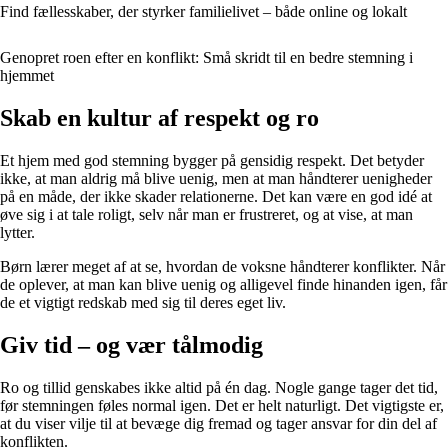
Find fællesskaber, der styrker familielivet – både online og lokalt
Genopret roen efter en konflikt: Små skridt til en bedre stemning i
hjemmet
Skab en kultur af respekt og ro
Et hjem med god stemning bygger på gensidig respekt. Det betyder
ikke, at man aldrig må blive uenig, men at man håndterer uenigheder
på en måde, der ikke skader relationerne. Det kan være en god idé at
øve sig i at tale roligt, selv når man er frustreret, og at vise, at man
lytter.
Børn lærer meget af at se, hvordan de voksne håndterer konflikter. Når
de oplever, at man kan blive uenig og alligevel finde hinanden igen, får
de et vigtigt redskab med sig til deres eget liv.
Giv tid – og vær tålmodig
Ro og tillid genskabes ikke altid på én dag. Nogle gange tager det tid,
før stemningen føles normal igen. Det er helt naturligt. Det vigtigste er,
at du viser vilje til at bevæge dig fremad og tager ansvar for din del af
konflikten.