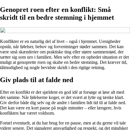
Genopret roen efter en konflikt: Små
skridt til en bedre stemning i hjemmet
Konflikter er en naturlig del af livet – også i hjemmet. Uenigheder
opstår, når følelser, behov og forventninger støder sammen. Det kan
være små skænderier om praktiske ting eller større sammenstød, der
sætter sig som uro i familien. Men selv efter en ophedet situation er det
muligt at genoprette roen og skabe en bedre stemning. Det kræver tid,
tålmodighed og nogle bevidste skridt i den rigtige retning.
Giv plads til at falde ned
Efter en konflikt er det sjældent en god idé at forsøge at løse alt med
det samme. Når følelserne koger, er det svært at lytte og tænke klart.
Giv derfor både dig selv og de andre i familien lidt tid til at falde ned.
Det kan være en kort pause på nogle minutter – eller længere, hvis
konflikten har været voldsom.
Fortæl eventuelt, at du har brug for en pause, men at du gerne vil tale
videre senere. Det signalerer ansvarlighed og respekt, og det mindsker