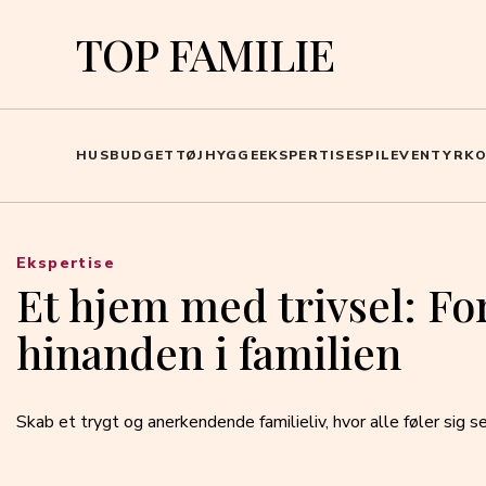
TOP FAMILIE
HUS
BUDGET
TØJ
HYGGE
EKSPERTISE
SPIL
EVENTYR
K
Ekspertise
Et hjem med trivsel: Fo
hinanden i familien
Skab et trygt og anerkendende familieliv, hvor alle føler sig s