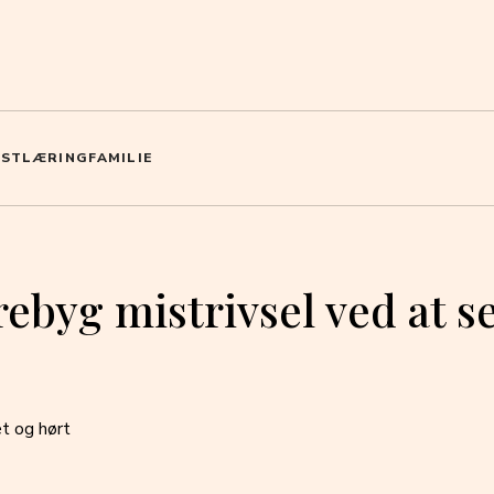
OST
LÆRING
FAMILIE
rebyg mistrivsel ved at 
et og hørt