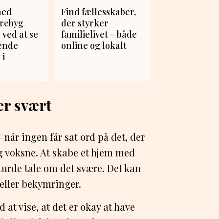
med
Find fællesskaber,
orebyg
der styrker
 ved at se
familielivet – både
ende
online og lokalt
 i
er svært
– når ingen får sat ord på det, der
g voksne. At skabe et hjem med
turde tale om det svære. Det kan
 eller bekymringer.
 at vise, at det er okay at have