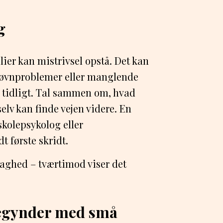
g
lier kan mistrivsel opstå. Det kan
 søvnproblemer eller manglende
re tidligt. Tal sammen om, hvad
 selv kan finde vejen videre. En
skolepsykolog eller
t første skridt.
svaghed – tværtimod viser det
begynder med små