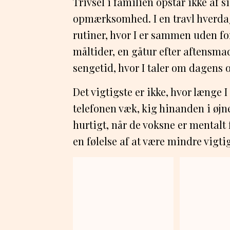
Trivsel i familien opstår ikke af s
opmærksomhed. I en travl hverda
rutiner, hvor I er sammen uden for
måltider, en gåtur efter aftensma
sengetid, hvor I taler om dagens o
Det vigtigste er ikke, hvor læng
telefonen væk, kig hinanden i øjn
hurtigt, når de voksne er mentalt
en følelse af at være mindre vigtig