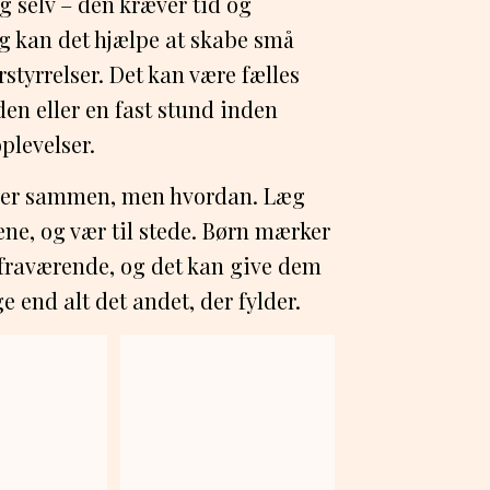
ig selv – den kræver tid og
g kan det hjælpe at skabe små
styrrelser. Det kan være fælles
den eller en fast stund inden
plevelser.
e I er sammen, men hvordan. Læg
ene, og vær til stede. Børn mærker
 fraværende, og det kan give dem
e end alt det andet, der fylder.