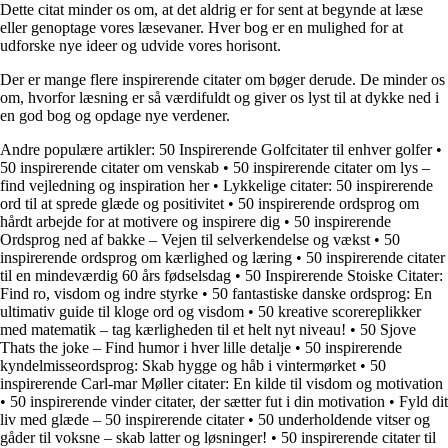
Dette citat minder os om, at det aldrig er for sent at begynde at læse
eller genoptage vores læsevaner. Hver bog er en mulighed for at
udforske nye ideer og udvide vores horisont.
Der er mange flere inspirerende citater om bøger derude. De minder os
om, hvorfor læsning er så værdifuldt og giver os lyst til at dykke ned i
en god bog og opdage nye verdener.
Andre populære artikler:
50 Inspirerende Golfcitater til enhver golfer
•
50 inspirerende citater om venskab
•
50 inspirerende citater om lys –
find vejledning og inspiration her
•
Lykkelige citater: 50 inspirerende
ord til at sprede glæde og positivitet
•
50 inspirerende ordsprog om
hårdt arbejde for at motivere og inspirere dig
•
50 inspirerende
Ordsprog ned af bakke – Vejen til selverkendelse og vækst
•
50
inspirerende ordsprog om kærlighed og læring
•
50 inspirerende citater
til en mindeværdig 60 års fødselsdag
•
50 Inspirerende Stoiske Citater:
Find ro, visdom og indre styrke
•
50 fantastiske danske ordsprog: En
ultimativ guide til kloge ord og visdom
•
50 kreative scorereplikker
med matematik – tag kærligheden til et helt nyt niveau!
•
50 Sjove
Thats the joke – Find humor i hver lille detalje
•
50 inspirerende
kyndelmisseordsprog: Skab hygge og håb i vintermørket
•
50
inspirerende Carl-mar Møller citater: En kilde til visdom og motivation
•
50 inspirerende vinder citater, der sætter fut i din motivation
•
Fyld dit
liv med glæde – 50 inspirerende citater
•
50 underholdende vitser og
gåder til voksne – skab latter og løsninger!
•
50 inspirerende citater til