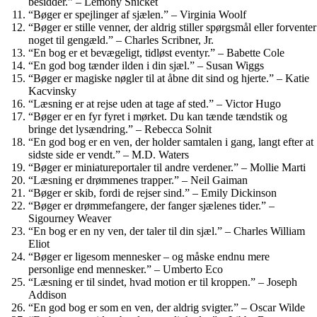
besidder.” – Lemony Snicket
“Bøger er spejlinger af sjælen.” – Virginia Woolf
“Bøger er stille venner, der aldrig stiller spørgsmål eller forventer
noget til gengæld.” – Charles Scribner, Jr.
“En bog er et bevægeligt, tidløst eventyr.” – Babette Cole
“En god bog tænder ilden i din sjæl.” – Susan Wiggs
“Bøger er magiske nøgler til at åbne dit sind og hjerte.” – Katie
Kacvinsky
“Læsning er at rejse uden at tage af sted.” – Victor Hugo
“Bøger er en fyr fyret i mørket. Du kan tænde tændstik og
bringe det lysændring.” – Rebecca Solnit
“En god bog er en ven, der holder samtalen i gang, langt efter at
sidste side er vendt.” – M.D. Waters
“Bøger er miniatureportaler til andre verdener.” – Mollie Marti
“Læsning er drømmenes trapper.” – Neil Gaiman
“Bøger er skib, fordi de rejser sind.” – Emily Dickinson
“Bøger er drømmefangere, der fanger sjælenes tider.” –
Sigourney Weaver
“En bog er en ny ven, der taler til din sjæl.” – Charles William
Eliot
“Bøger er ligesom mennesker – og måske endnu mere
personlige end mennesker.” – Umberto Eco
“Læsning er til sindet, hvad motion er til kroppen.” – Joseph
Addison
“En god bog er som en ven, der aldrig svigter.” – Oscar Wilde