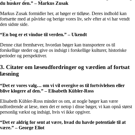
du husker den.” – Markus Zusak
Markus Zusak formidler her, at bøger er tidløse. Deres indhold kan
fortsætte med at påvirke og berige vores liv, selv efter at vi har vendt
den sidste side.
“En bog er et vindue til verden.” – Ukendt
Denne citat fremhæver, hvordan bøger kan transportere os til
forskellige steder og give os indsigt i forskellige kulturer, historiske
perioder og perspektiver.
3. Citater om læseudfordringer og værdien af fortsat
læsning
“Det er vores valg… om vi vil overgive os til fortvivlelsen eller
blive klogere af den.” – Elisabeth Kübler-Ross
Elisabeth Kübler-Ross minder os om, at nogle bøger kan være
udfordrende at læse, men det er netop i disse bøger, vi kan opnå størst
personlig vækst og indsigt, hvis vi ikke opgiver.
“Det er aldrig for sent at være, hvad du havde potentiale til at
være.” – George Eliot