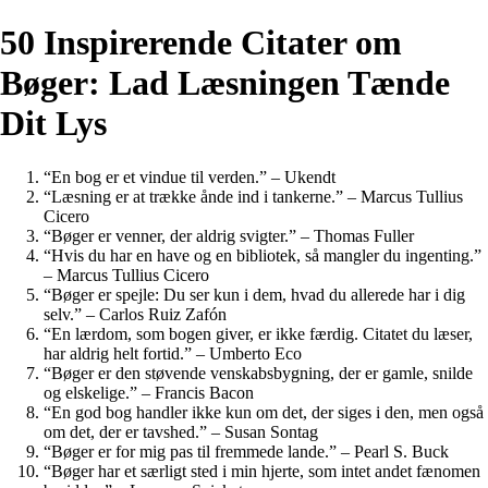
50 Inspirerende Citater om
Bøger: Lad Læsningen Tænde
Dit Lys
“En bog er et vindue til verden.” – Ukendt
“Læsning er at trække ånde ind i tankerne.” – Marcus Tullius
Cicero
“Bøger er venner, der aldrig svigter.” – Thomas Fuller
“Hvis du har en have og en bibliotek, så mangler du ingenting.”
– Marcus Tullius Cicero
“Bøger er spejle: Du ser kun i dem, hvad du allerede har i dig
selv.” – Carlos Ruiz Zafón
“En lærdom, som bogen giver, er ikke færdig. Citatet du læser,
har aldrig helt fortid.” – Umberto Eco
“Bøger er den støvende venskabsbygning, der er gamle, snilde
og elskelige.” – Francis Bacon
“En god bog handler ikke kun om det, der siges i den, men også
om det, der er tavshed.” – Susan Sontag
“Bøger er for mig pas til fremmede lande.” – Pearl S. Buck
“Bøger har et særligt sted i min hjerte, som intet andet fænomen