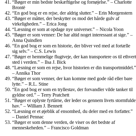
“Bøger er min bedste beskæftigelse og fornøjelse.” – Charlotte
Brontë
“En god bog er en rejse, der aldrig slutter.” – Erin Morgenstern
“Bøger er måtter, der beskytter os mod det hårde gulv af
virkeligheden.” – Erica Jong
“Læsning er som at opdage nye universer.” – Nicola Yoon
“Bøger er som venner: De har altid noget interessant at sige.” –
Anna Quindlen
“En god bog er som en historie, der bliver ved med at fortælle
sig selv.” – C.S. Lewis
“Bøger er hemmelige flugtveje, der kan transportere os til ethvert
sted i verden.” – Ilsa J. Bick
“Læsning er som en rejse, hvor historien er din transportmiddel.”
– Annika Thor
“Bøger er som venner, der kan komme med gode råd eller bare
lytte.” – R.L. Stine
“En god bog er som en tryllestav, der forvandler vilde tanker til
gyldne ord.” – Terry Pratchett
“Bøger er oplyste fyrtårne, der leder os gennem livets stormfulde
hav.” – William J. Bennett
“Læsning er et øjeblik af ensomhed, du deler med en forfatter.”
– Daniel Pennac
“Bøger er som denne verden, de viser os det bedste af
menneskeheden.” – Francisco Goldman