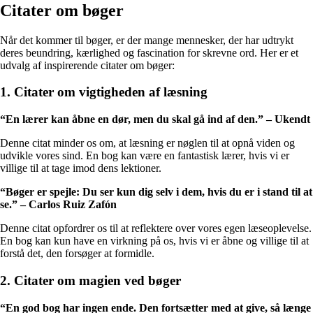
Citater om bøger
Når det kommer til bøger, er der mange mennesker, der har udtrykt
deres beundring, kærlighed og fascination for skrevne ord. Her er et
udvalg af inspirerende citater om bøger:
1. Citater om vigtigheden af læsning
“En lærer kan åbne en dør, men du skal gå ind af den.” – Ukendt
Denne citat minder os om, at læsning er nøglen til at opnå viden og
udvikle vores sind. En bog kan være en fantastisk lærer, hvis vi er
villige til at tage imod dens lektioner.
“Bøger er spejle: Du ser kun dig selv i dem, hvis du er i stand til at
se.” – Carlos Ruiz Zafón
Denne citat opfordrer os til at reflektere over vores egen læseoplevelse.
En bog kan kun have en virkning på os, hvis vi er åbne og villige til at
forstå det, den forsøger at formidle.
2. Citater om magien ved bøger
“En god bog har ingen ende. Den fortsætter med at give, så længe