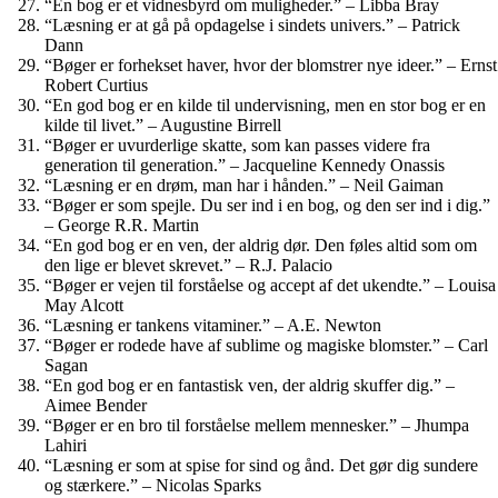
“En bog er et vidnesbyrd om muligheder.” – Libba Bray
“Læsning er at gå på opdagelse i sindets univers.” – Patrick
Dann
“Bøger er forhekset haver, hvor der blomstrer nye ideer.” – Ernst
Robert Curtius
“En god bog er en kilde til undervisning, men en stor bog er en
kilde til livet.” – Augustine Birrell
“Bøger er uvurderlige skatte, som kan passes videre fra
generation til generation.” – Jacqueline Kennedy Onassis
“Læsning er en drøm, man har i hånden.” – Neil Gaiman
“Bøger er som spejle. Du ser ind i en bog, og den ser ind i dig.”
– George R.R. Martin
“En god bog er en ven, der aldrig dør. Den føles altid som om
den lige er blevet skrevet.” – R.J. Palacio
“Bøger er vejen til forståelse og accept af det ukendte.” – Louisa
May Alcott
“Læsning er tankens vitaminer.” – A.E. Newton
“Bøger er rodede have af sublime og magiske blomster.” – Carl
Sagan
“En god bog er en fantastisk ven, der aldrig skuffer dig.” –
Aimee Bender
“Bøger er en bro til forståelse mellem mennesker.” – Jhumpa
Lahiri
“Læsning er som at spise for sind og ånd. Det gør dig sundere
og stærkere.” – Nicolas Sparks