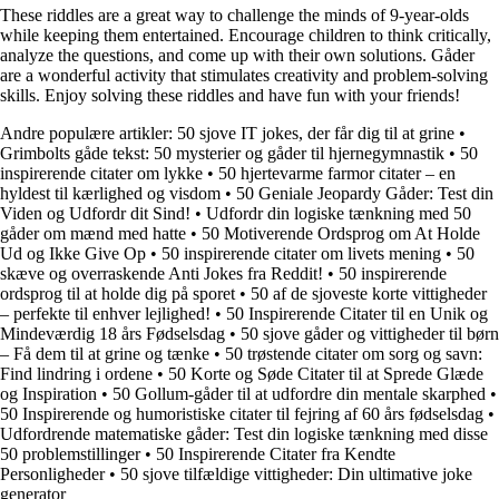
These riddles are a great way to challenge the minds of 9-year-olds
while keeping them entertained. Encourage children to think critically,
analyze the questions, and come up with their own solutions. Gåder
are a wonderful activity that stimulates creativity and problem-solving
skills. Enjoy solving these riddles and have fun with your friends!
Andre populære artikler:
50 sjove IT jokes, der får dig til at grine
•
Grimbolts gåde tekst: 50 mysterier og gåder til hjernegymnastik
•
50
inspirerende citater om lykke
•
50 hjertevarme farmor citater – en
hyldest til kærlighed og visdom
•
50 Geniale Jeopardy Gåder: Test din
Viden og Udfordr dit Sind!
•
Udfordr din logiske tænkning med 50
gåder om mænd med hatte
•
50 Motiverende Ordsprog om At Holde
Ud og Ikke Give Op
•
50 inspirerende citater om livets mening
•
50
skæve og overraskende Anti Jokes fra Reddit!
•
50 inspirerende
ordsprog til at holde dig på sporet
•
50 af de sjoveste korte vittigheder
– perfekte til enhver lejlighed!
•
50 Inspirerende Citater til en Unik og
Mindeværdig 18 års Fødselsdag
•
50 sjove gåder og vittigheder til børn
– Få dem til at grine og tænke
•
50 trøstende citater om sorg og savn:
Find lindring i ordene
•
50 Korte og Søde Citater til at Sprede Glæde
og Inspiration
•
50 Gollum-gåder til at udfordre din mentale skarphed
•
50 Inspirerende og humoristiske citater til fejring af 60 års fødselsdag
•
Udfordrende matematiske gåder: Test din logiske tænkning med disse
50 problemstillinger
•
50 Inspirerende Citater fra Kendte
Personligheder
•
50 sjove tilfældige vittigheder: Din ultimative joke
generator