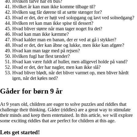
Hvilken farve har en bus?
Hvilket år kan man ikke komme tilbage til?
Hvilken sag får dørene til at sætte stænger for?
Hvad er det, der er højt ved solopgang og lavt ved solnedgang?
Hvilken ret kan man ikke spise til dessert?
Hvad bliver større når man tager noget fra det?
Hvad kan man ikke kæmme?
Hvad kalder man en banan, der er ved at gå i stykker?
Hvad er det, der kan åbne og lukke, men ikke kan afgøre?
Hvad kan man tage med på rejsen?
Hvilken fugl har flest tænder?
Hvad kan være fuldt af huller, men alligevel holde på vand?
Hvad er det, der har nagler, men kan ikke slå?
Hvad bliver blødt, når det bliver varmet op, men bliver hårdt
igen, når det køles ned?
Gåder for børn 9 år
At 9 years old, children are eager to solve puzzles and riddles that
challenge their thinking. Gåder (riddles) are a great way to stimulate
their minds and keep them entertained. In this article, we will explore
some exciting riddles that are perfect for children at this age.
Lets get started!