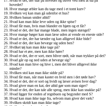
Hvad er det, der står på hovedet og bliver ved med at stå på
hovedet?
Hvor mange æbler kan du tage med i et tomt kurv?
Hvilken vej kan man gå udenfor et hus?
Hvilken banan smiler altid?
Hvad kan man ikke leve uden og ikke spise?
Hvad får man, hvis man blander en bjørn og et får?
Hvad er det, der har mange blade, men ingen stængel?
Hvor mange bøger kan man læse uden at vende en eneste side?
Hvad er det, der har tænder og kan alligevel ikke bide?
Hvad er det, der kan bevæge sig uden ben?
Hvilket tøj kan man ikke tage på?
Hvad har et øre, men kan ikke høre?
Hvad er det, der er sort, men bliver rødt, når man trykker på det?
Hvad går op og ned uden at bevæge sig?
Hvad kan man hive og hive i, men det bliver alligevel ikke
mindre?
Hvilken stol kan man ikke sidde på?
Hvad får man, når man kaster en hvid sten i det røde hav?
Hvad er det, der er sort og hvidt og læser avisen hver dag?
Hvad giver man en kat, der altid gør som man siger?
Hvad er det, der kan tale alle sprog, men ikke kan snakke på?
Hvad ligger for enden af regnbuen og begynder med S?
Hvad kan man ikke tage fra, selvom man giver det væk?
Hvilken skridt kan man ikke tage?