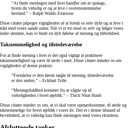
“At finde meningen med livet handler om at opdage,
hvem du virkelig er og at leve i overensstemmelse
hermed.” – Ralph Waldo Emerson
Disse citater påpeger vigtigheden af at forstå os selv dybt og at leve i
tråd med vores sande natur. Når vi er tro mod os selv og følger vores
indre stemme, kan vi finde en dyb følelse af mening og tilfredshed.
Taknemmelighed og tilstedeværelse
For at finde mening i livet er det også vigtigt at praktisere
taknemmelighed og være til stede i nuet. Disse citater minder os om
vigtigheden af denne praksis:
“Forståelse er den første nøgle til mening; tilstedeværelse
er den anden.” – Eckhart Tolle
“Meningsfuldhed kommer fra at vågne op til
virkeligheden i hvert øjeblik.” – Thich Nhat Hanh
Disse citater minder os om, at vi skal være opmærksomme, til stede og
taknemmelige for hvert øjeblik i vores liv. Det er i denne tilstand af
bevidsthed, at vi virkelig kan finde meningen med vores eksistens.
Afsluttende tanker