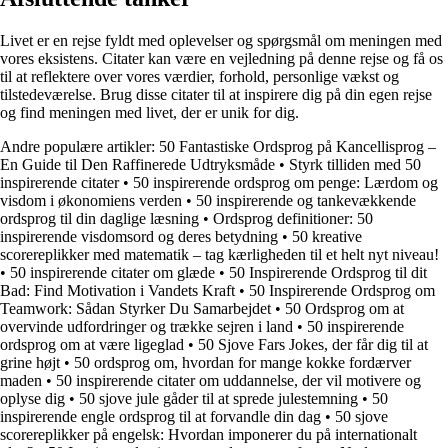
Livet er en rejse fyldt med oplevelser og spørgsmål om meningen med
vores eksistens. Citater kan være en vejledning på denne rejse og få os
til at reflektere over vores værdier, forhold, personlige vækst og
tilstedeværelse. Brug disse citater til at inspirere dig på din egen rejse
og find meningen med livet, der er unik for dig.
Andre populære artikler:
50 Fantastiske Ordsprog på Kancellisprog –
En Guide til Den Raffinerede Udtryksmåde
•
Styrk tilliden med 50
inspirerende citater
•
50 inspirerende ordsprog om penge: Lærdom og
visdom i økonomiens verden
•
50 inspirerende og tankevækkende
ordsprog til din daglige læsning
•
Ordsprog definitioner: 50
inspirerende visdomsord og deres betydning
•
50 kreative
scorereplikker med matematik – tag kærligheden til et helt nyt niveau!
•
50 inspirerende citater om glæde
•
50 Inspirerende Ordsprog til dit
Bad: Find Motivation i Vandets Kraft
•
50 Inspirerende Ordsprog om
Teamwork: Sådan Styrker Du Samarbejdet
•
50 Ordsprog om at
overvinde udfordringer og trække sejren i land
•
50 inspirerende
ordsprog om at være ligeglad
•
50 Sjove Fars Jokes, der får dig til at
grine højt
•
50 ordsprog om, hvordan for mange kokke fordærver
maden
•
50 inspirerende citater om uddannelse, der vil motivere og
oplyse dig
•
50 sjove jule gåder til at sprede julestemning
•
50
inspirerende engle ordsprog til at forvandle din dag
•
50 sjove
scorereplikker på engelsk: Hvordan imponerer du på internationalt