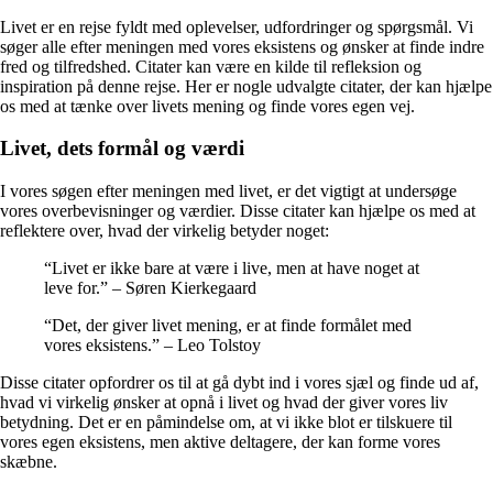
Livet er en rejse fyldt med oplevelser, udfordringer og spørgsmål. Vi
søger alle efter meningen med vores eksistens og ønsker at finde indre
fred og tilfredshed. Citater kan være en kilde til refleksion og
inspiration på denne rejse. Her er nogle udvalgte citater, der kan hjælpe
os med at tænke over livets mening og finde vores egen vej.
Livet, dets formål og værdi
I vores søgen efter meningen med livet, er det vigtigt at undersøge
vores overbevisninger og værdier. Disse citater kan hjælpe os med at
reflektere over, hvad der virkelig betyder noget:
“Livet er ikke bare at være i live, men at have noget at
leve for.” – Søren Kierkegaard
“Det, der giver livet mening, er at finde formålet med
vores eksistens.” – Leo Tolstoy
Disse citater opfordrer os til at gå dybt ind i vores sjæl og finde ud af,
hvad vi virkelig ønsker at opnå i livet og hvad der giver vores liv
betydning. Det er en påmindelse om, at vi ikke blot er tilskuere til
vores egen eksistens, men aktive deltagere, der kan forme vores
skæbne.