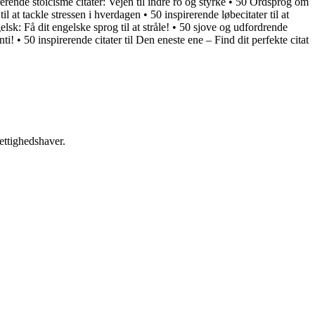
erende stoicisme citater: Vejen til indre ro og styrke
•
50 Ordsprog om
til at tackle stressen i hverdagen
•
50 inspirerende løbecitater til at
lsk: Få dit engelske sprog til at stråle!
•
50 sjove og udfordrende
nti!
•
50 inspirerende citater til Den eneste ene – Find dit perfekte citat
ettighedshaver.