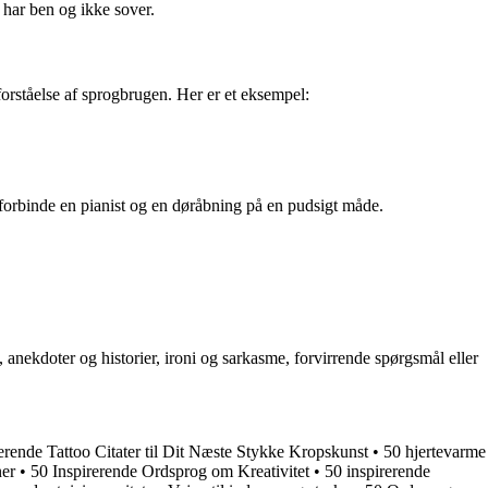
e har ben og ikke sover.
forståelse af sprogbrugen. Her er et eksempel:
t forbinde en pianist og en døråbning på en pudsigt måde.
anekdoter og historier, ironi og sarkasme, forvirrende spørgsmål eller
erende Tattoo Citater til Dit Næste Stykke Kropskunst
•
50 hjertevarme
ner
•
50 Inspirerende Ordsprog om Kreativitet
•
50 inspirerende