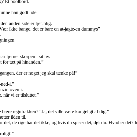
ig? Et poolbord.
kunne han godt lide.
den anden side er fjer-nlig.
Vær ikke bange, det er bare en at-jagte-en dummys”
.
gningen.
 fjernet skorpen i sit liv.
lt for tæt på hinanden.”
egangen, der er noget jeg skal tænke på!”
-ned-i.”
nzin oven i.
år vi er tilsluttet.”
bære regnfrakken? “Ja, det ville være kongeligt af dig.”
ter ilden til.
et, de rige har det ikke, og hvis du spiser det, dør du. Hvad er det? In
roligt!”