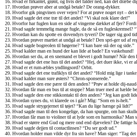
Hvad er firkantet, grønt, og hvis det falder ned, kan det dræbe d
Hvordan prøver aber at undgå betale? De orang-dykker.
Hvorfor gik pingvinen over vejen? For at prøve noget nyt – det 
Hvad sagde det ene træ til det andet? “Vi skal nok klare det!”
Hvorfor har fuglen kun en side af vingerne dækket af fjer? Fordi 
Hvad sagde temmelig mange fugle, da de så en fugleskremsel? “
Hvordan kan du spotte en dovendyrs tyveri? De tager sig god tid
Hvordan prøver martiet at undgå at betale? Den spri-ger ud af re
Hvad sagde bogreolen til bøgerne? “I kan bare stå der og side.”
Hvad kalder man en hund der kan lide at bade? En vaskehund!
Hvordan ser du, at en snemand er blevet i godt humør? Når den har
Hvad sagde det ene hus til det andet? “Hej, det duer ikke, vi er a
Hvad er et rum-æbles yndlingsord? Orbit.
Hvad sagde det ene trafiklys til det andet? “Hold mig lige i tank
Hvad kalder man sure østers? “Chron-sponserede.”
Hvad sagde den ene pære til den anden? “Prøv at holde dij-naud
Hvordan får man en bus til at stoppe? Man truer med at hælde be
Hvad sagde den ene stikkontakt til den anden? “Jeg kan godt lide, n
Hvordan synes du, vi klarede os i går? Mig: “Som en is-helt.”
Hvad sagde strygejernet til tøjet? “Kan du lige hænge på lidt?”
Hvad sagde man til den kongelige, da han spurgte, om han skulle 
Hvordan får man to violiner til at lyde som en harmonika? Man sæt
Hvad er større end Gud og mere ond end djævelen? De fattige har d
Hvad sagde dejjen til contactlinsen? “Du ser godt ud.”
Hvordan holder man vilde dyr fra sin have? Man siger: “Tag det 