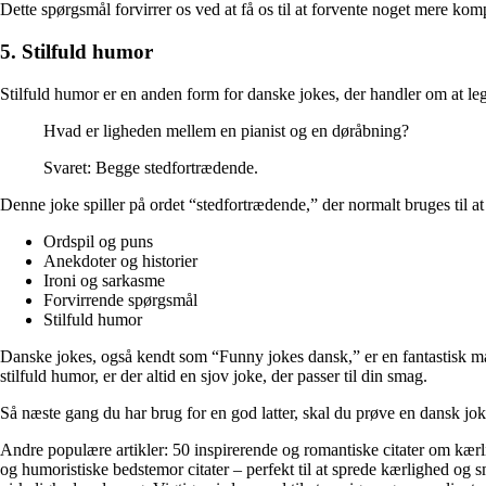
Dette spørgsmål forvirrer os ved at få os til at forvente noget mere kom
5. Stilfuld humor
Stilfuld humor er en anden form for danske jokes, der handler om at leg
Hvad er ligheden mellem en pianist og en døråbning?
Svaret: Begge stedfortrædende.
Denne joke spiller på ordet “stedfortrædende,” der normalt bruges til at
Ordspil og puns
Anekdoter og historier
Ironi og sarkasme
Forvirrende spørgsmål
Stilfuld humor
Danske jokes, også kendt som “Funny jokes dansk,” er en fantastisk måd
stilfuld humor, er der altid en sjov joke, der passer til din smag.
Så næste gang du har brug for en god latter, skal du prøve en dansk jo
Andre populære artikler:
50 inspirerende og romantiske citater om kær
og humoristiske bedstemor citater – perfekt til at sprede kærlighed og s