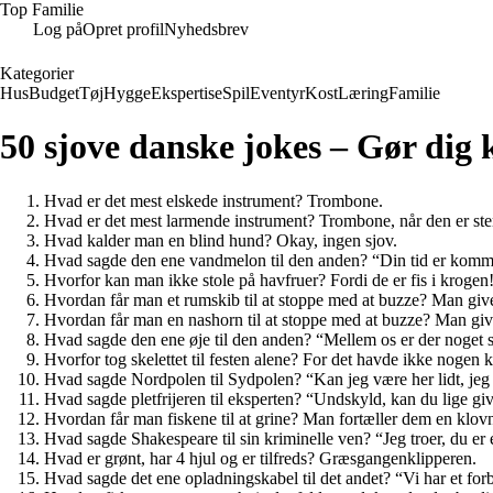
Top Familie
Log på
Opret profil
Nyhedsbrev
Kategorier
Hus
Budget
Tøj
Hygge
Ekspertise
Spil
Eventyr
Kost
Læring
Familie
50 sjove danske jokes – Gør dig kl
Hvad er det mest elskede instrument? Trombone.
Hvad er det mest larmende instrument? Trombone, når den er ste
Hvad kalder man en blind hund? Okay, ingen sjov.
Hvad sagde den ene vandmelon til den anden? “Din tid er kommet,
Hvorfor kan man ikke stole på havfruer? Fordi de er fis i krogen
Hvordan får man et rumskib til at stoppe med at buzze? Man give
Hvordan får man en nashorn til at stoppe med at buzze? Man give
Hvad sagde den ene øje til den anden? “Mellem os er der noget 
Hvorfor tog skelettet til festen alene? For det havde ikke nogen
Hvad sagde Nordpolen til Sydpolen? “Kan jeg være her lidt, jeg 
Hvad sagde pletfrijeren til eksperten? “Undskyld, kan du lige give
Hvordan får man fiskene til at grine? Man fortæller dem en klov
Hvad sagde Shakespeare til sin kriminelle ven? “Jeg troer, du er 
Hvad er grønt, har 4 hjul og er tilfreds? Græsgangenklipperen.
Hvad sagde det ene opladningskabel til det andet? “Vi har et fo