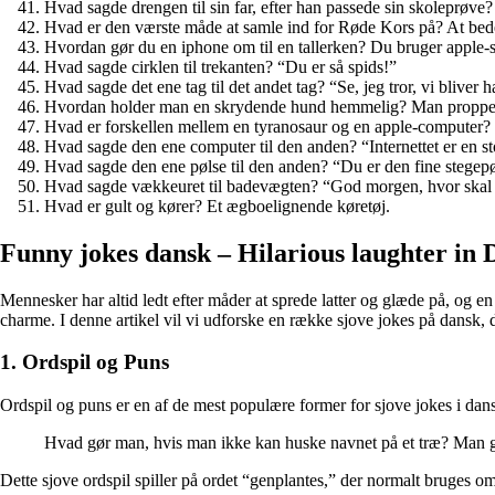
Hvad sagde drengen til sin far, efter han passede sin skoleprøve?
Hvad er den værste måde at samle ind for Røde Kors på? At be
Hvordan gør du en iphone om til en tallerken? Du bruger apple-
Hvad sagde cirklen til trekanten? “Du er så spids!”
Hvad sagde det ene tag til det andet tag? “Se, jeg tror, vi bliver
Hvordan holder man en skrydende hund hemmelig? Man propper 
Hvad er forskellen mellem en tyranosaur og en apple-computer? 
Hvad sagde den ene computer til den anden? “Internettet er en st
Hvad sagde den ene pølse til den anden? “Du er den fine stegepø
Hvad sagde vækkeuret til badevægten? “God morgen, hvor skal v
Hvad er gult og kører? Et ægboelignende køretøj.
Funny jokes dansk – Hilarious laughter in 
Mennesker har altid ledt efter måder at sprede latter og glæde på, og 
charme. I denne artikel vil vi udforske en række sjove jokes på dansk, de
1. Ordspil og Puns
Ordspil og puns er en af ​​de mest populære former for sjove jokes i dans
Hvad gør man, hvis man ikke kan huske navnet på et træ? Man 
Dette sjove ordspil spiller på ordet “genplantes,” der normalt bruges o