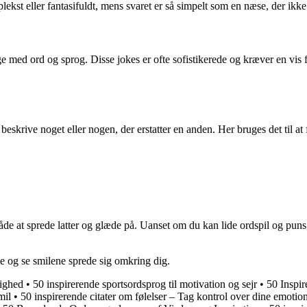
plekst eller fantasifuldt, mens svaret er så simpelt som en næse, der ikk
e med ord og sprog. Disse jokes er ofte sofistikerede og kræver en vis 
 beskrive noget eller nogen, der erstatter en anden. Her bruges det til a
e at sprede latter og glæde på. Uanset om du kan lide ordspil og puns, 
ke og se smilene sprede sig omkring dig.
lighed
•
50 inspirerende sportsordsprog til motivation og sejr
•
50 Inspir
mil
•
50 inspirerende citater om følelser – Tag kontrol over dine emotio