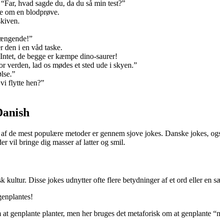
 “Far, hvad sagde du, da du så min test?”
de om en blodprøve.
skiven.
 hængende!”
den i en våd taske.
Intet, de begge er kæmpe dino-saurer!
or verden, lad os mødes et sted ude i skyen.”
lse.”
i flytte hen?”
Danish
en af ​​de mest populære metoder er gennem sjove jokes. Danske jokes, 
r vil bringe dig masser af latter og smil.
k kultur. Disse jokes udnytter ofte flere betydninger af et ord eller en 
genplantes!
m at genplante planter, men her bruges det metaforisk om at genplante “n