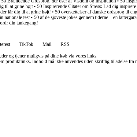
•
50 Brændende Ordsprog, der oser af Visdom og Inspiration
•
50 inspir
g til at grine højt
•
50 Inspirerende Citater om Stress: Lad dig inspirere 
r får dig til at grine højt!
•
50 oversættelser af danske ordsprog til enge
in nationale test
•
50 af de sjoveste jokes gennem tiderne – en lattergara
ordr din tankegang!
terest
TikTok
Mail
RSS
er og tjener muligvis på dine køb via vores links.
m produktlinks. Indhold må ikke anvendes uden skriftlig tilladelse fra r