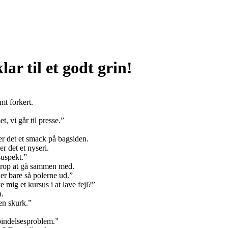
ar til et godt grin!
mt forkert.
 vi går til presse.”
!
r det et smack på bagsiden.
r det et nyseri.
suspekt.”
 krop at gå sammen med.
er bare så polerne ud.”
 mig et kursus i at lave fejl?”
n.
en skurk.”
rbindelsesproblem.”