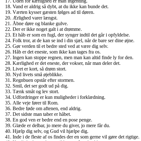
Uden for kærlighed er man ingenting.
Vand er aldrig så dybt, at du ikke kan bunde det.
Værten kysser gæsten følges ad til døren.
Ærlighed varer længst.
Åbne døre og blanke gulve.
Der er ikke noget galt i at drømme.
Et håb er som en fugl, der synger indtil det går i opfyldelse.
Folk tror, at de kan se ind i din sjæl, når de bare ser dine øjne.
Gør verden til et bedre sted ved at være dig selv.
Håb er det eneste, som ikke kan tages fra os.
Ingen kan stoppe regnen, men man kan altid finde ly for den.
Kærlighed er det eneste, der vokser, når man deler det.
Livet er kort, så drøm stort.
Nyd livets små øjeblikke.
Regnbuen opstår efter stormen.
Smil, det ser godt ud på dig.
Tænk småt og lev stort.
Udfordringer er kun muligheder i forklædning.
Alle veje fører til Rom.
Bedre føde om aftenen, end aldrig.
Det sidste man taber er håbet.
En god ven er bedre end en pose penge.
Glæde er delbar, jo mere du giver, jo mere får du.
Hjælp dig selv, og Gud vil hjælpe dig.
Inde i de fleste af os findes der en som gerne vil gøre det rigtige.