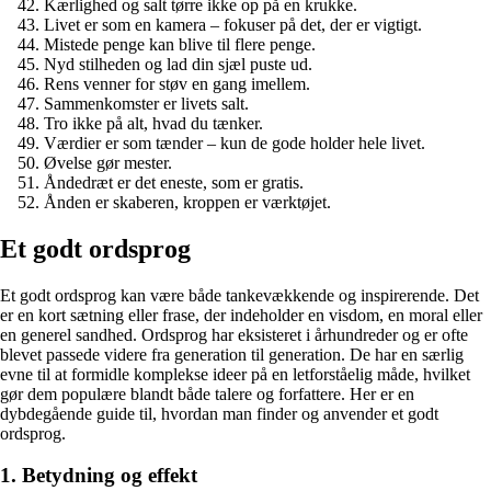
Kærlighed og salt tørre ikke op på en krukke.
Livet er som en kamera – fokuser på det, der er vigtigt.
Mistede penge kan blive til flere penge.
Nyd stilheden og lad din sjæl puste ud.
Rens venner for støv en gang imellem.
Sammenkomster er livets salt.
Tro ikke på alt, hvad du tænker.
Værdier er som tænder – kun de gode holder hele livet.
Øvelse gør mester.
Åndedræt er det eneste, som er gratis.
Ånden er skaberen, kroppen er værktøjet.
Et godt ordsprog
Et godt ordsprog kan være både tankevækkende og inspirerende. Det
er en kort sætning eller frase, der indeholder en visdom, en moral eller
en generel sandhed. Ordsprog har eksisteret i århundreder og er ofte
blevet passede videre fra generation til generation. De har en særlig
evne til at formidle komplekse ideer på en letforståelig måde, hvilket
gør dem populære blandt både talere og forfattere. Her er en
dybdegående guide til, hvordan man finder og anvender et godt
ordsprog.
1. Betydning og effekt