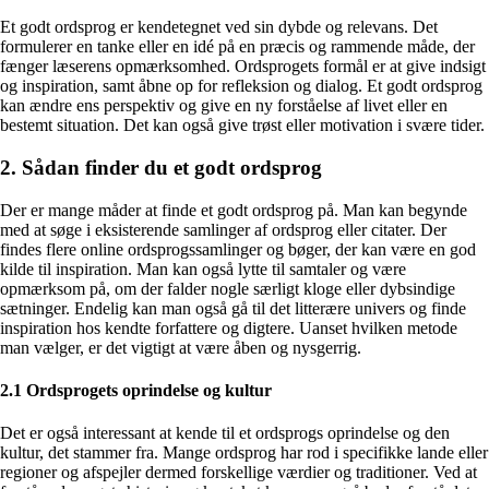
Et godt ordsprog er kendetegnet ved sin dybde og relevans. Det
formulerer en tanke eller en idé på en præcis og rammende måde, der
fænger læserens opmærksomhed. Ordsprogets formål er at give indsigt
og inspiration, samt åbne op for refleksion og dialog. Et godt ordsprog
kan ændre ens perspektiv og give en ny forståelse af livet eller en
bestemt situation. Det kan også give trøst eller motivation i svære tider.
2. Sådan finder du et godt ordsprog
Der er mange måder at finde et godt ordsprog på. Man kan begynde
med at søge i eksisterende samlinger af ordsprog eller citater. Der
findes flere online ordsprogssamlinger og bøger, der kan være en god
kilde til inspiration. Man kan også lytte til samtaler og være
opmærksom på, om der falder nogle særligt kloge eller dybsindige
sætninger. Endelig kan man også gå til det litterære univers og finde
inspiration hos kendte forfattere og digtere. Uanset hvilken metode
man vælger, er det vigtigt at være åben og nysgerrig.
2.1 Ordsprogets oprindelse og kultur
Det er også interessant at kende til et ordsprogs oprindelse og den
kultur, det stammer fra. Mange ordsprog har rod i specifikke lande eller
regioner og afspejler dermed forskellige værdier og traditioner. Ved at