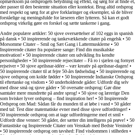
opmærksom på ordsprogets betydning og effekt, og sørg for at finde et,
der passer til den bestemte situation eller kontekst. Brug altid ordsprog
med respekt og sørg for at give forklaringer og eksempler, så de bliver
forståelige og meningsfulde for læseren eller lytteren. Så kan et godt
ordsprog virkelig gøre en forskel og sætte tankerne i gang.
Andre populære artikler:
50 sjove oversættelser af 102 eggs in spanish
på dansk
•
50 inspirerende og tankevækkende citater på engelsk
•
50
Morsomme Citater – Smil og Sæt Gang i Lattermusklerne
•
50
Inspirerende citater fra populære sange: Find din musikalske
motivation!
•
50 inspirerende citater om udvikling fra kendte
personligheder
•
50 inspirerende rejsecitater – Få ro i sjælen og fornyet
rejseiver
•
50 sjove aprilsnar-idéer – vær kreativ på aprilsnar-dagen!
•
50 inspirerende citater til at fejre 50-års fødselsdag
•
50 inspirerende og
sjove ordsprog om kolde fødder
•
50 Inspirerende Indianske Ordsprog
til eftertanke og visdom
•
50 underholdende gåder: Udfordr dig selv
med disse små og sjove gåder
•
50 oversatte ordsprog: Gør dine
samtaler mere mundrette på andre sprog!
•
50 sjove og lærerige Den
som hvisker lyver ordsprog – find inspiration her!
•
50 Inspirerende
Ordsprog om Mad: Sådan får du munden til at løbe i vand
•
50 gåder
med tal: Test dine matematiske evner med disse sjove udfordringer!
•
50 inspirerende ordsprog om at tage udfordringerne med et smil
•
Udfordr dine venner: 50 gåder, der sætter din intelligens på prøve!
•
50
Fantastiske og Inspirerende Citater om Venskab med Bedste Veninder
•
50 inspirerende ordsprog om tavshed: Find visdommen i stilheden
•