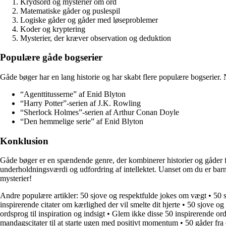
Krydsord og mysterier om ord
Matematiske gåder og puslespil
Logiske gåder og gåder med løseproblemer
Koder og kryptering
Mysterier, der kræver observation og deduktion
Populære gåde bogserier
Gåde bøger har en lang historie og har skabt flere populære bogserier. 
“Agenttitusserne” af Enid Blyton
“Harry Potter”-serien af J.K. Rowling
“Sherlock Holmes”-serien af Arthur Conan Doyle
“Den hemmelige serie” af Enid Blyton
Konklusion
Gåde bøger er en spændende genre, der kombinerer historier og gåder f
underholdningsværdi og udfordring af intellektet. Uanset om du er bar
mysterier!
Andre populære artikler:
50 sjove og respektfulde jokes om vægt
•
50 
inspirerende citater om kærlighed der vil smelte dit hjerte
•
50 sjove og 
ordsprog til inspiration og indsigt
•
Glem ikke disse 50 inspirerende o
mandagscitater til at starte ugen med positivt momentum
•
50 gåder fra