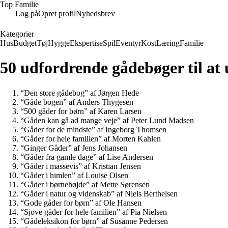
Top Familie
Log på
Opret profil
Nyhedsbrev
Kategorier
Hus
Budget
Tøj
Hygge
Ekspertise
Spil
Eventyr
Kost
Læring
Familie
50 udfordrende gådebøger til at
“Den store gådebog” af Jørgen Hede
“Gåde bogen” af Anders Thygesen
“500 gåder for børn” af Karen Larsen
“Gåden kan gå ad mange veje” af Peter Lund Madsen
“Gåder for de mindste” af Ingeborg Thomsen
“Gåder for hele familien” af Morten Kahlen
“Ginger Gåder” af Jens Johansen
“Gåder fra gamle dage” af Lise Andersen
“Gåder i massevis” af Kristian Jensen
“Gåder i himlen” af Louise Olsen
“Gåder i børnehøjde” af Mette Sørensen
“Gåder i natur og videnskab” af Niels Berthelsen
“Gode gåder for børn” af Ole Hansen
“Sjove gåder for hele familien” af Pia Nielsen
“Gådeleksikon for børn” af Susanne Pedersen