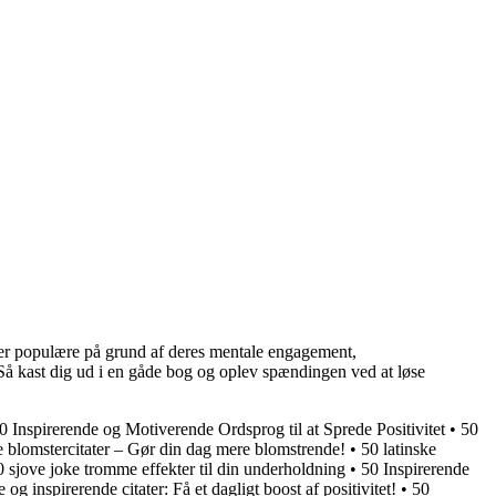
 er populære på grund af deres mentale engagement,
Så kast dig ud i en gåde bog og oplev spændingen ved at løse
0 Inspirerende og Motiverende Ordsprog til at Sprede Positivitet
•
50
e blomstercitater – Gør din dag mere blomstrende!
•
50 latinske
0 sjove joke tromme effekter til din underholdning
•
50 Inspirerende
 og inspirerende citater: Få et dagligt boost af positivitet!
•
50