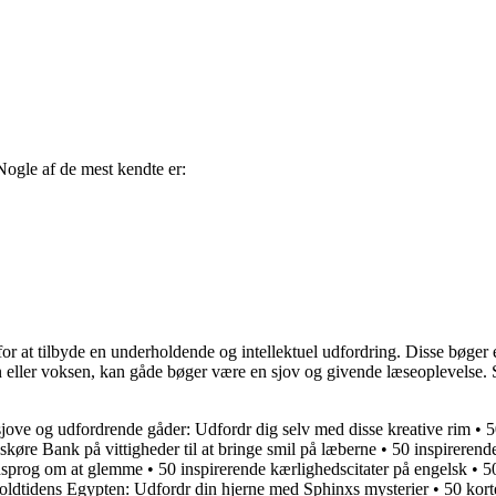
Nogle af de mest kendte er:
or at tilbyde en underholdende og intellektuel udfordring. Disse bøger
n eller voksen, kan gåde bøger være en sjov og givende læseoplevelse. 
sjove og udfordrende gåder: Udfordr dig selv med disse kreative rim
•
5
skøre Bank på vittigheder til at bringe smil på læberne
•
50 inspirerend
rdsprog om at glemme
•
50 inspirerende kærlighedscitater på engelsk
•
5
 oldtidens Egypten: Udfordr din hjerne med Sphinxs mysterier
•
50 korte