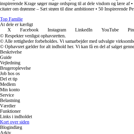
inspirerende Krage søger mage ordsprog til at dele visdom og lære af
•
citater om drømme – Sæt strøm til dine ambitioner
•
50 Inspirerende Pet
Top Familie
At dele er kærligt
X
Facebook
Instagram
LinkedIn
YouTube
Pin
© Respekter venligst ophavsretten.
© Alle rettigheder forbeholdes. Vi samarbejder med udvalgte virksomhed
© Ophavsret gælder for alt indhold her. Vi kan få en del af salget genne
Beskrivelse
Guide
Vejledning
Brugeroplevelse
Job hos os
Del et tip
Medlem
Min konto
Service
Belastning
Værdier
Funktioner
Links i indholdet
Kort over siden
Blogindlæg
Arkiv