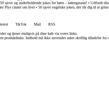
50 sjove og underholdende jokes for børn – lattergaranti!
•
Udfordr di
er Plys citater om livet
•
50 sjove engelske jokes, der får dig til at grine
terest
TikTok
Mail
RSS
er og tjener muligvis på dine køb via vores links.
m produktlinks. Indhold må ikke anvendes uden skriftlig tilladelse fra r