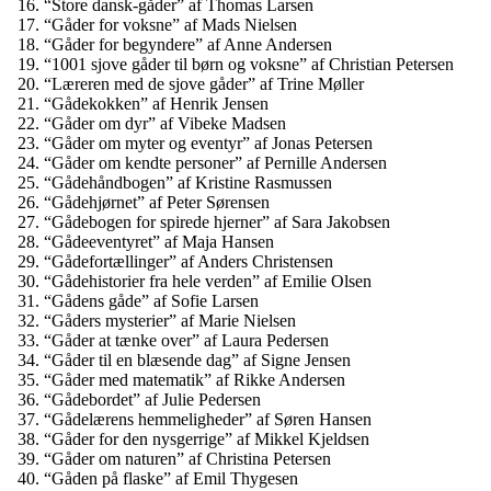
“Store dansk-gåder” af Thomas Larsen
“Gåder for voksne” af Mads Nielsen
“Gåder for begyndere” af Anne Andersen
“1001 sjove gåder til børn og voksne” af Christian Petersen
“Læreren med de sjove gåder” af Trine Møller
“Gådekokken” af Henrik Jensen
“Gåder om dyr” af Vibeke Madsen
“Gåder om myter og eventyr” af Jonas Petersen
“Gåder om kendte personer” af Pernille Andersen
“Gådehåndbogen” af Kristine Rasmussen
“Gådehjørnet” af Peter Sørensen
“Gådebogen for spirede hjerner” af Sara Jakobsen
“Gådeeventyret” af Maja Hansen
“Gådefortællinger” af Anders Christensen
“Gådehistorier fra hele verden” af Emilie Olsen
“Gådens gåde” af Sofie Larsen
“Gåders mysterier” af Marie Nielsen
“Gåder at tænke over” af Laura Pedersen
“Gåder til en blæsende dag” af Signe Jensen
“Gåder med matematik” af Rikke Andersen
“Gådebordet” af Julie Pedersen
“Gådelærens hemmeligheder” af Søren Hansen
“Gåder for den nysgerrige” af Mikkel Kjeldsen
“Gåder om naturen” af Christina Petersen
“Gåden på flaske” af Emil Thygesen