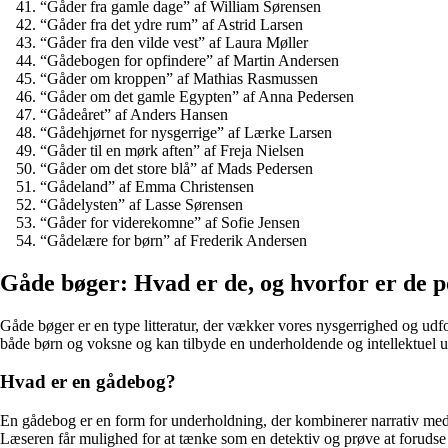
“Gåder fra gamle dage” af William Sørensen
“Gåder fra det ydre rum” af Astrid Larsen
“Gåder fra den vilde vest” af Laura Møller
“Gådebogen for opfindere” af Martin Andersen
“Gåder om kroppen” af Mathias Rasmussen
“Gåder om det gamle Egypten” af Anna Pedersen
“Gådeåret” af Anders Hansen
“Gådehjørnet for nysgerrige” af Lærke Larsen
“Gåder til en mørk aften” af Freja Nielsen
“Gåder om det store blå” af Mads Pedersen
“Gådeland” af Emma Christensen
“Gådelysten” af Lasse Sørensen
“Gåder for viderekomne” af Sofie Jensen
“Gådelære for børn” af Frederik Andersen
Gåde bøger: Hvad er de, og hvorfor er de 
Gåde bøger er en type litteratur, der vækker vores nysgerrighed og udfo
både børn og voksne og kan tilbyde en underholdende og intellektuel u
Hvad er en gådebog?
En gådebog er en form for underholdning, der kombinerer narrativ med i
Læseren får mulighed for at tænke som en detektiv og prøve at forudse