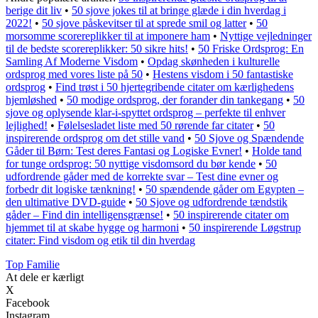
berige dit liv
•
50 sjove jokes til at bringe glæde i din hverdag i
2022!
•
50 sjove påskevitser til at sprede smil og latter
•
50
morsomme scorereplikker til at imponere ham
•
Nyttige vejledninger
til de bedste scorereplikker: 50 sikre hits!
•
50 Friske Ordsprog: En
Samling Af Moderne Visdom
•
Opdag skønheden i kulturelle
ordsprog med vores liste på 50
•
Hestens visdom i 50 fantastiske
ordsprog
•
Find trøst i 50 hjertegribende citater om kærlighedens
hjemløshed
•
50 modige ordsprog, der forander din tankegang
•
50
sjove og oplysende klar-i-spyttet ordsprog – perfekte til enhver
lejlighed!
•
Følelsesladet liste med 50 rørende far citater
•
50
inspirerende ordsprog om det stille vand
•
50 Sjove og Spændende
Gåder til Børn: Test deres Fantasi og Logiske Evner!
•
Holde tand
for tunge ordsprog: 50 nyttige visdomsord du bør kende
•
50
udfordrende gåder med de korrekte svar – Test dine evner og
forbedr dit logiske tænkning!
•
50 spændende gåder om Egypten –
den ultimative DVD-guide
•
50 Sjove og udfordrende tændstik
gåder – Find din intelligensgrænse!
•
50 inspirerende citater om
hjemmet til at skabe hygge og harmoni
•
50 inspirerende Løgstrup
citater: Find visdom og etik til din hverdag
Top Familie
At dele er kærligt
X
Facebook
Instagram