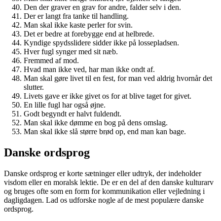
Den der graver en grav for andre, falder selv i den.
Der er langt fra tanke til handling.
Man skal ikke kaste perler for svin.
Det er bedre at forebygge end at helbrede.
Kyndige spydsslidere sidder ikke på lossepladsen.
Hver fugl synger med sit næb.
Fremmed af mod.
Hvad man ikke ved, har man ikke ondt af.
Man skal gøre livet til en fest, for man ved aldrig hvornår det
slutter.
Livets gave er ikke givet os for at blive taget for givet.
En lille fugl har også øjne.
Godt begyndt er halvt fuldendt.
Man skal ikke dømme en bog på dens omslag.
Man skal ikke slå større brød op, end man kan bage.
Danske ordsprog
Danske ordsprog er korte sætninger eller udtryk, der indeholder
visdom eller en moralsk lektie. De er en del af den danske kulturarv
og bruges ofte som en form for kommunikation eller vejledning i
dagligdagen. Lad os udforske nogle af de mest populære danske
ordsprog.