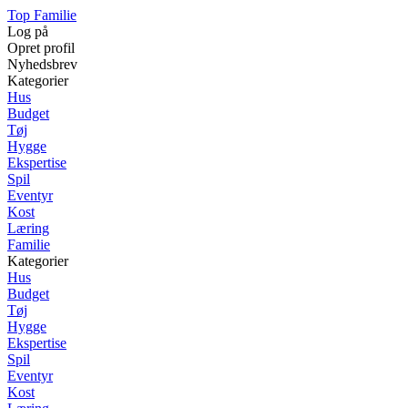
Top Familie
Log på
Opret profil
Nyhedsbrev
Kategorier
Hus
Budget
Tøj
Hygge
Ekspertise
Spil
Eventyr
Kost
Læring
Familie
Kategorier
Hus
Budget
Tøj
Hygge
Ekspertise
Spil
Eventyr
Kost