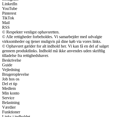
LinkedIn
YouTube
Pinterest
TikTok
Mail
RSS
© Respekter venligst ophavsretten.
© Alle rettigheder forbeholdes. Vi samarbejder med udvalgte
virksomheder og tjener muligvis på dine køb via vores links.
© Ophavsret gælder for alt indhold her. Vi kan få en del af salget
gennem produktlinks. Indhold må ikke anvendes uden skriftlig
tilladelse fra rettighedshaver.
Beskrivelse
Guide
Vejledning
Brugeroplevelse
Job hos os
Del et tip
Medlem
Min konto
Service
Belastning
Værdier
Funktioner
Links i indholdet