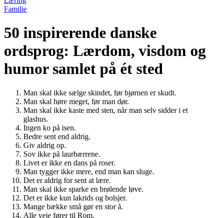
Læring
Familie
50 inspirerende danske
ordsprog: Lærdom, visdom og
humor samlet på ét sted
Man skal ikke sælge skindet, før bjørnen er skudt.
Man skal høre meget, før man dør.
Man skal ikke kaste med sten, når man selv sidder i et
glashus.
Ingen ko på isen.
Bedre sent end aldrig.
Giv aldrig op.
Sov ikke på laurbærrene.
Livet er ikke en dans på roser.
Man tygger ikke mere, end man kan sluge.
Det er aldrig for sent at lære.
Man skal ikke sparke en brølende løve.
Det er ikke kun lakrids og bolsjer.
Mange bække små gør en stor å.
Alle veje fører til Rom.