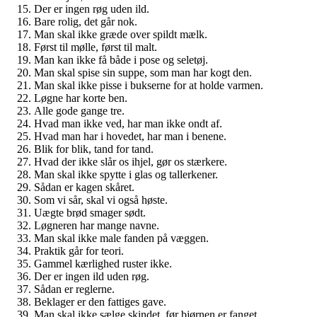
Der er ingen røg uden ild.
Bare rolig, det går nok.
Man skal ikke græde over spildt mælk.
Først til mølle, først til malt.
Man kan ikke få både i pose og seletøj.
Man skal spise sin suppe, som man har kogt den.
Man skal ikke pisse i bukserne for at holde varmen.
Løgne har korte ben.
Alle gode gange tre.
Hvad man ikke ved, har man ikke ondt af.
Hvad man har i hovedet, har man i benene.
Blik for blik, tand for tand.
Hvad der ikke slår os ihjel, gør os stærkere.
Man skal ikke spytte i glas og tallerkener.
Sådan er kagen skåret.
Som vi sår, skal vi også høste.
Uægte brød smager sødt.
Løgneren har mange navne.
Man skal ikke male fanden på væggen.
Praktik går for teori.
Gammel kærlighed ruster ikke.
Der er ingen ild uden røg.
Sådan er reglerne.
Beklager er den fattiges gave.
Man skal ikke sælge skindet, før bjørnen er fanget.