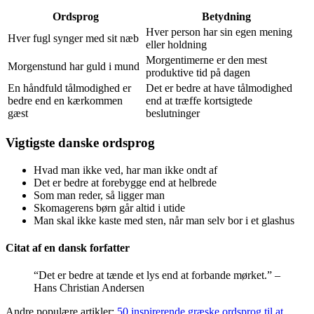
Ordsprog
Betydning
Hver person har sin egen mening
Hver fugl synger med sit næb
eller holdning
Morgentimerne er den mest
Morgenstund har guld i mund
produktive tid på dagen
En håndfuld tålmodighed er
Det er bedre at have tålmodighed
bedre end en kærkommen
end at træffe kortsigtede
gæst
beslutninger
Vigtigste danske ordsprog
Hvad man ikke ved, har man ikke ondt af
Det er bedre at forebygge end at helbrede
Som man reder, så ligger man
Skomagerens børn går altid i utide
Man skal ikke kaste med sten, når man selv bor i et glashus
Citat af en dansk forfatter
“Det er bedre at tænde et lys end at forbande mørket.” –
Hans Christian Andersen
Andre populære artikler:
50 inspirerende græske ordsprog til at