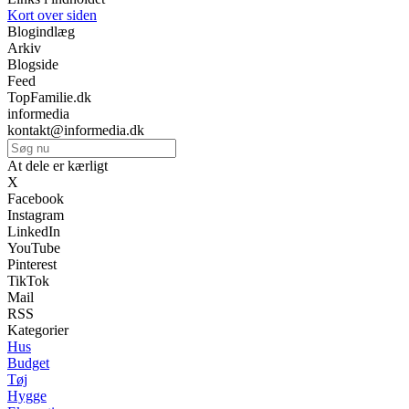
Kort over siden
Blogindlæg
Arkiv
Blogside
Feed
TopFamilie.dk
informedia
kontakt@informedia.dk
At dele er kærligt
X
Facebook
Instagram
LinkedIn
YouTube
Pinterest
TikTok
Mail
RSS
Kategorier
Hus
Budget
Tøj
Hygge