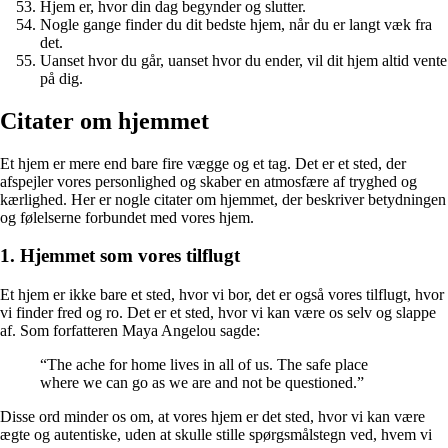
Hjem er, hvor din dag begynder og slutter.
Nogle gange finder du dit bedste hjem, når du er langt væk fra
det.
Uanset hvor du går, uanset hvor du ender, vil dit hjem altid vente
på dig.
Citater om hjemmet
Et hjem er mere end bare fire vægge og et tag. Det er et sted, der
afspejler vores personlighed og skaber en atmosfære af tryghed og
kærlighed. Her er nogle citater om hjemmet, der beskriver betydningen
og følelserne forbundet med vores hjem.
1. Hjemmet som vores tilflugt
Et hjem er ikke bare et sted, hvor vi bor, det er også vores tilflugt, hvor
vi finder fred og ro. Det er et sted, hvor vi kan være os selv og slappe
af. Som forfatteren Maya Angelou sagde:
“The ache for home lives in all of us. The safe place
where we can go as we are and not be questioned.”
Disse ord minder os om, at vores hjem er det sted, hvor vi kan være
ægte og autentiske, uden at skulle stille spørgsmålstegn ved, hvem vi