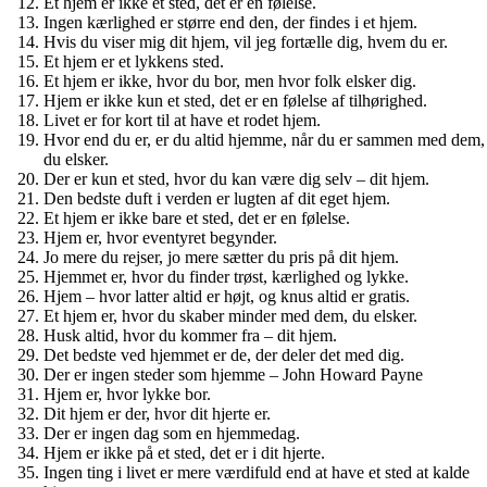
Et hjem er ikke et sted, det er en følelse.
Ingen kærlighed er større end den, der findes i et hjem.
Hvis du viser mig dit hjem, vil jeg fortælle dig, hvem du er.
Et hjem er et lykkens sted.
Et hjem er ikke, hvor du bor, men hvor folk elsker dig.
Hjem er ikke kun et sted, det er en følelse af tilhørighed.
Livet er for kort til at have et rodet hjem.
Hvor end du er, er du altid hjemme, når du er sammen med dem,
du elsker.
Der er kun et sted, hvor du kan være dig selv – dit hjem.
Den bedste duft i verden er lugten af dit eget hjem.
Et hjem er ikke bare et sted, det er en følelse.
Hjem er, hvor eventyret begynder.
Jo mere du rejser, jo mere sætter du pris på dit hjem.
Hjemmet er, hvor du finder trøst, kærlighed og lykke.
Hjem – hvor latter altid er højt, og knus altid er gratis.
Et hjem er, hvor du skaber minder med dem, du elsker.
Husk altid, hvor du kommer fra – dit hjem.
Det bedste ved hjemmet er de, der deler det med dig.
Der er ingen steder som hjemme – John Howard Payne
Hjem er, hvor lykke bor.
Dit hjem er der, hvor dit hjerte er.
Der er ingen dag som en hjemmedag.
Hjem er ikke på et sted, det er i dit hjerte.
Ingen ting i livet er mere værdifuld end at have et sted at kalde