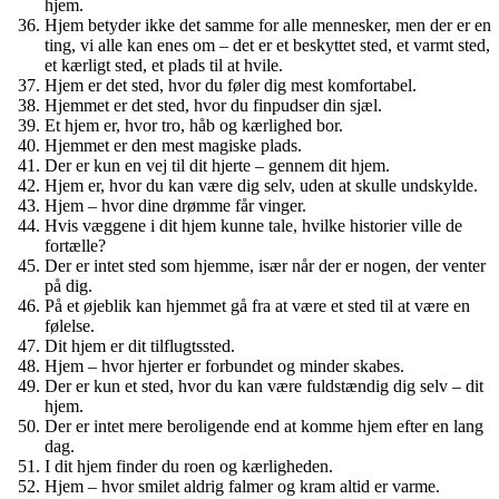
hjem.
Hjem betyder ikke det samme for alle mennesker, men der er en
ting, vi alle kan enes om – det er et beskyttet sted, et varmt sted,
et kærligt sted, et plads til at hvile.
Hjem er det sted, hvor du føler dig mest komfortabel.
Hjemmet er det sted, hvor du finpudser din sjæl.
Et hjem er, hvor tro, håb og kærlighed bor.
Hjemmet er den mest magiske plads.
Der er kun en vej til dit hjerte – gennem dit hjem.
Hjem er, hvor du kan være dig selv, uden at skulle undskylde.
Hjem – hvor dine drømme får vinger.
Hvis væggene i dit hjem kunne tale, hvilke historier ville de
fortælle?
Der er intet sted som hjemme, især når der er nogen, der venter
på dig.
På et øjeblik kan hjemmet gå fra at være et sted til at være en
følelse.
Dit hjem er dit tilflugtssted.
Hjem – hvor hjerter er forbundet og minder skabes.
Der er kun et sted, hvor du kan være fuldstændig dig selv – dit
hjem.
Der er intet mere beroligende end at komme hjem efter en lang
dag.
I dit hjem finder du roen og kærligheden.
Hjem – hvor smilet aldrig falmer og kram altid er varme.