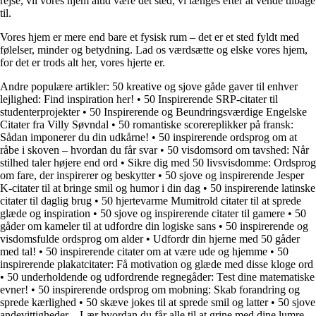
rejse, vil vores hjem altid være det sted, vi længes efter at vende tilbage
til.
Vores hjem er mere end bare et fysisk rum – det er et sted fyldt med
følelser, minder og betydning. Lad os værdsætte og elske vores hjem,
for det er trods alt her, vores hjerte er.
Andre populære artikler:
50 kreative og sjove gåde gaver til enhver
lejlighed: Find inspiration her!
•
50 Inspirerende SRP-citater til
studenterprojekter
•
50 Inspirerende og Beundringsværdige Engelske
Citater fra Villy Søvndal
•
50 romantiske scorereplikker på fransk:
Sådan imponerer du din udkårne!
•
50 inspirerende ordsprog om at
råbe i skoven – hvordan du får svar
•
50 visdomsord om tavshed: Når
stilhed taler højere end ord
•
Sikre dig med 50 livsvisdomme: Ordsprog
om fare, der inspirerer og beskytter
•
50 sjove og inspirerende Jesper
K-citater til at bringe smil og humor i din dag
•
50 inspirerende latinske
citater til daglig brug
•
50 hjertevarme Mumitrold citater til at sprede
glæde og inspiration
•
50 sjove og inspirerende citater til gamere
•
50
gåder om kameler til at udfordre din logiske sans
•
50 inspirerende og
visdomsfulde ordsprog om alder
•
Udfordr din hjerne med 50 gåder
med tal!
•
50 inspirerende citater om at være ude og hjemme
•
50
inspirerende plakatcitater: Få motivation og glæde med disse kloge ord
•
50 underholdende og udfordrende regnegåder: Test dine matematiske
evner!
•
50 inspirerende ordsprog om mobning: Skab forandring og
sprede kærlighed
•
50 skæve jokes til at sprede smil og latter
•
50 sjove
andevittigheder – Lær hvordan du får alle til at grine med dine lumre