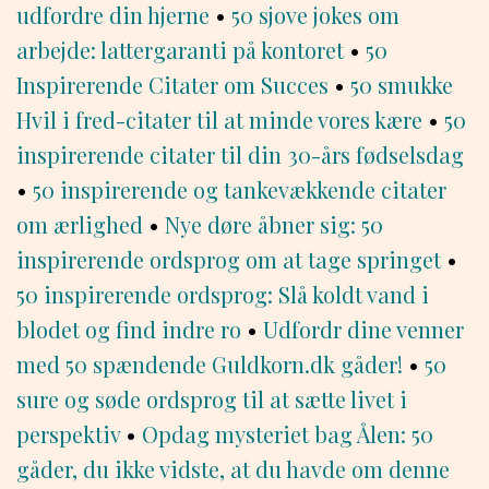
udfordre din hjerne
•
50 sjove jokes om
arbejde: lattergaranti på kontoret
•
50
Inspirerende Citater om Succes
•
50 smukke
Hvil i fred-citater til at minde vores kære
•
50
inspirerende citater til din 30-års fødselsdag
•
50 inspirerende og tankevækkende citater
om ærlighed
•
Nye døre åbner sig: 50
inspirerende ordsprog om at tage springet
•
50 inspirerende ordsprog: Slå koldt vand i
blodet og find indre ro
•
Udfordr dine venner
med 50 spændende Guldkorn.dk gåder!
•
50
sure og søde ordsprog til at sætte livet i
perspektiv
•
Opdag mysteriet bag Ålen: 50
gåder, du ikke vidste, at du havde om denne