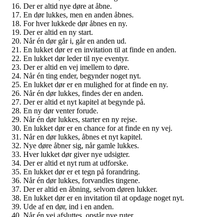
Der er altid nye døre at åbne.
En dør lukkes, men en anden åbnes.
For hver lukkede dør åbnes en ny.
Der er altid en ny start.
Når én dør går i, går en anden ud.
En lukket dør er en invitation til at finde en anden.
En lukket dør leder til nye eventyr.
Der er altid en vej imellem to døre.
Når én ting ender, begynder noget nyt.
En lukket dør er en mulighed for at finde en ny.
Når én dør lukkes, findes der en anden.
Der er altid et nyt kapitel at begynde på.
En ny dør venter forude.
Når én dør lukkes, starter en ny rejse.
En lukket dør er en chance for at finde en ny vej.
Når en dør lukkes, åbnes et nyt kapitel.
Nye døre åbner sig, når gamle lukkes.
Hver lukket dør giver nye udsigter.
Der er altid et nyt rum at udforske.
En lukket dør er et tegn på forandring.
Når én dør lukkes, forvandles tingene.
Der er altid en åbning, selvom døren lukker.
En lukket dør er en invitation til at opdage noget nyt.
Ude af en dør, ind i en anden.
Når én vej afsluttes, opstår nye ruter.