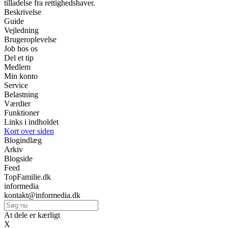
tilladelse fra rettighedshaver.
Beskrivelse
Guide
Vejledning
Brugeroplevelse
Job hos os
Del et tip
Medlem
Min konto
Service
Belastning
Værdier
Funktioner
Links i indholdet
Kort over siden
Blogindlæg
Arkiv
Blogside
Feed
TopFamilie.dk
informedia
kontakt@informedia.dk
At dele er kærligt
X