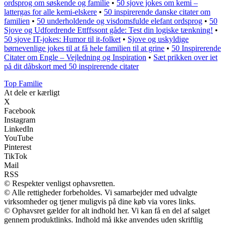
ordsprog om søskende og familie
•
50 sjove jokes om kemi –
lattergas for alle kemi-elskere
•
50 inspirerende danske citater om
familien
•
50 underholdende og visdomsfulde elefant ordsprog
•
50
Sjove og Udfordrende Ettffssont gåde: Test din logiske tænkning!
•
50 sjove IT-jokes: Humor til it-folket
•
Sjove og uskyldige
børnevenlige jokes til at få hele familien til at grine
•
50 Inspirerende
Citater om Engle – Vejledning og Inspiration
•
Sæt prikken over iet
på dit dåbskort med 50 inspirerende citater
Top Familie
At dele er kærligt
X
Facebook
Instagram
LinkedIn
YouTube
Pinterest
TikTok
Mail
RSS
© Respekter venligst ophavsretten.
© Alle rettigheder forbeholdes. Vi samarbejder med udvalgte
virksomheder og tjener muligvis på dine køb via vores links.
© Ophavsret gælder for alt indhold her. Vi kan få en del af salget
gennem produktlinks. Indhold må ikke anvendes uden skriftlig