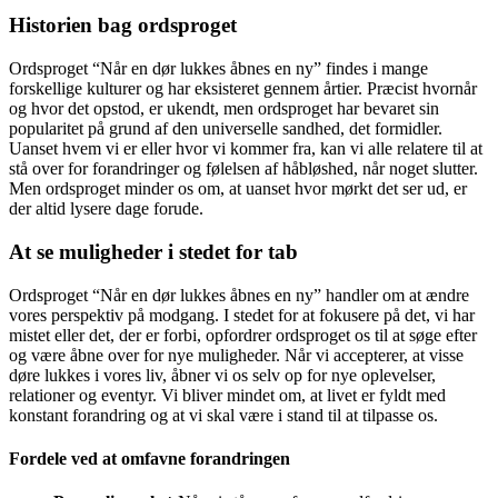
Historien bag ordsproget
Ordsproget “Når en dør lukkes åbnes en ny” findes i mange
forskellige kulturer og har eksisteret gennem årtier. Præcist hvornår
og hvor det opstod, er ukendt, men ordsproget har bevaret sin
popularitet på grund af den universelle sandhed, det formidler.
Uanset hvem vi er eller hvor vi kommer fra, kan vi alle relatere til at
stå over for forandringer og følelsen af håbløshed, når noget slutter.
Men ordsproget minder os om, at uanset hvor mørkt det ser ud, er
der altid lysere dage forude.
At se muligheder i stedet for tab
Ordsproget “Når en dør lukkes åbnes en ny” handler om at ændre
vores perspektiv på modgang. I stedet for at fokusere på det, vi har
mistet eller det, der er forbi, opfordrer ordsproget os til at søge efter
og være åbne over for nye muligheder. Når vi accepterer, at visse
døre lukkes i vores liv, åbner vi os selv op for nye oplevelser,
relationer og eventyr. Vi bliver mindet om, at livet er fyldt med
konstant forandring og at vi skal være i stand til at tilpasse os.
Fordele ved at omfavne forandringen