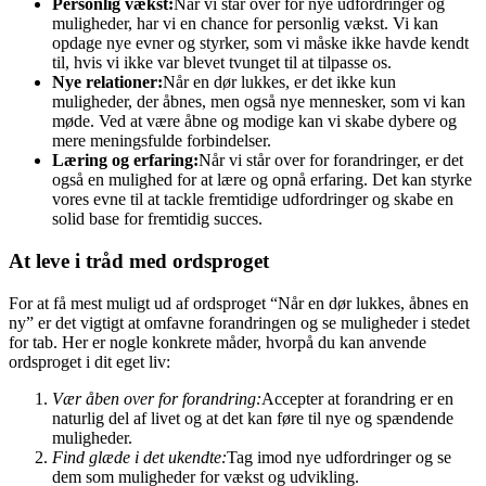
Personlig vækst:
Når vi står over for nye udfordringer og
muligheder, har vi en chance for personlig vækst. Vi kan
opdage nye evner og styrker, som vi måske ikke havde kendt
til, hvis vi ikke var blevet tvunget til at tilpasse os.
Nye relationer:
Når en dør lukkes, er det ikke kun
muligheder, der åbnes, men også nye mennesker, som vi kan
møde. Ved at være åbne og modige kan vi skabe dybere og
mere meningsfulde forbindelser.
Læring og erfaring:
Når vi står over for forandringer, er det
også en mulighed for at lære og opnå erfaring. Det kan styrke
vores evne til at tackle fremtidige udfordringer og skabe en
solid base for fremtidig succes.
At leve i tråd med ordsproget
For at få mest muligt ud af ordsproget “Når en dør lukkes, åbnes en
ny” er det vigtigt at omfavne forandringen og se muligheder i stedet
for tab. Her er nogle konkrete måder, hvorpå du kan anvende
ordsproget i dit eget liv:
Vær åben over for forandring:
Accepter at forandring er en
naturlig del af livet og at det kan føre til nye og spændende
muligheder.
Find glæde i det ukendte:
Tag imod nye udfordringer og se
dem som muligheder for vækst og udvikling.