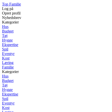
Top Familie
Log på
Opret profil
Nyhedsbrev
Kategorier
Hus
Budget
Tøj
Hygge
Ekspertise
Spil
Eventyr
Kost
Læring
Familie
Kategorier
Hus
Budget
Tøj
Hygge
Ekspertise
Spil
Eventyr
Kost