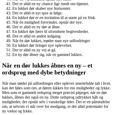
Der er altid en ny chance lige rundt om hjørnet.
En lukket dør skaber nye horisonter.
Der er altid et nyt spor at følge.
En lukket dør er en invitation til at starte på en frisk.
Når én mulighed forsvinder, opstår der nye.
Der er altid en ny dør at åbne.
En lukket dør fører til uforudsete begivenheder.
Der er altid en anden indgang.
Når én dør lukkes, møder man nye udfordringer.
En lukket dør bringer nye oplevelser.
Der er altid en ny vej at gå.
En ny dør åbner sig, når en gammel lukkes.
Når en dør lukkes åbnes en ny – et
ordsprog med dybe betydninger
Når man støder på udfordringer eller oplever smertefulde tab i livet,
kan det føles som om, at døren lukkes for ens muligheder og lykke.
Men som et gammelt ordsprog meget præcist påpeger, når en dør
lukkes, åbnes der også en ny. Dette ordsprog udtrykker håb og
muligheder, der opstår selv i vanskelige tider. Det er en påmindelse
om, at selvom vi står over for modgang, er der altid potentialer for
ny vækst og lykke.