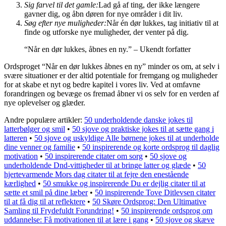
Sig farvel til det gamle:
Lad gå af ting, der ikke længere
gavner dig, og åbn døren for nye områder i dit liv.
Søg efter nye muligheder:
Når én dør lukkes, tag initiativ til at
finde og utforske nye muligheder, der venter på dig.
“Når en dør lukkes, åbnes en ny.” – Ukendt forfatter
Ordsproget “Når en dør lukkes åbnes en ny” minder os om, at selv i
svære situationer er der altid potentiale for fremgang og muligheder
for at skabe et nyt og bedre kapitel i vores liv. Ved at omfavne
forandringen og bevæge os fremad åbner vi os selv for en verden af
nye oplevelser og glæder.
Andre populære artikler:
50 underholdende danske jokes til
latterbølger og smil
•
50 sjove og praktiske jokes til at sætte gang i
latteren
•
50 sjove og uskyldige Alle børnene jokes til at underholde
dine venner og familie
•
50 inspirerende og korte ordsprog til daglig
motivation
•
50 inspirerende citater om sorg
•
50 sjove og
underholdende Dnd-vittigheder til at bringe latter og glæde
•
50
hjertevarmende Mors dag citater til at fejre den enestående
kærlighed
•
50 smukke og inspirerende Du er dejlig citater til at
sætte et smil på dine læber
•
50 inspirerende Tove Ditlevsen citater
til at få dig til at reflektere
•
50 Skøre Ordsprog: Den Ultimative
Samling til Frydefuldt Forundring!
•
50 inspirerende ordsprog om
uddannelse: Få motivationen til at lære i gang
•
50 sjove og skæve