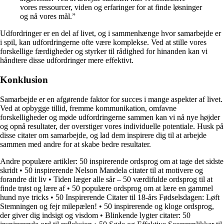
vores ressourcer, viden og erfaringer for at finde løsninger
og nå vores mål.”
Udfordringer er en del af livet, og i sammenhænge hvor samarbejde er
i spil, kan udfordringerne ofte være komplekse. Ved at stille vores
forskellige færdigheder og styrker til rådighed for hinanden kan vi
håndtere disse udfordringer mere effektivt.
Konklusion
Samarbejde er en afgørende faktor for succes i mange aspekter af livet.
Ved at opbygge tillid, fremme kommunikation, omfavne
forskelligheder og møde udfordringerne sammen kan vi nå nye højder
og opnå resultater, der overstiger vores individuelle potentiale. Husk på
disse citater om samarbejde, og lad dem inspirere dig til at arbejde
sammen med andre for at skabe bedre resultater.
Andre populære artikler:
50 inspirerende ordsprog om at tage det sidste
skridt
•
50 inspirerende Nelson Mandela citater til at motivere og
forandre dit liv
•
Tiden læger alle sår – 50 værdifulde ordsprog til at
finde trøst og lære af
•
50 populære ordsprog om at lære en gammel
hund nye tricks
•
50 Inspirerende Citater til 18-års Fødselsdagen: Løft
Stemningen og fejr milepælen!
•
50 inspirerende og kloge ordsprog,
der giver dig indsigt og visdom
•
Blinkende lygter citater: 50