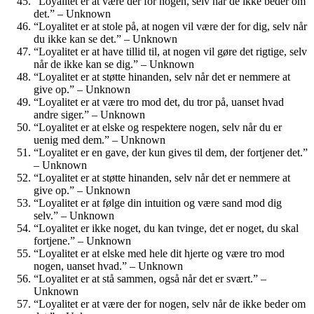
“Loyalitet er at være der for nogen, selv når de ikke beder om
det.” – Unknown
“Loyalitet er at stole på, at nogen vil være der for dig, selv når
du ikke kan se det.” – Unknown
“Loyalitet er at have tillid til, at nogen vil gøre det rigtige, selv
når de ikke kan se dig.” – Unknown
“Loyalitet er at støtte hinanden, selv når det er nemmere at
give op.” – Unknown
“Loyalitet er at være tro mod det, du tror på, uanset hvad
andre siger.” – Unknown
“Loyalitet er at elske og respektere nogen, selv når du er
uenig med dem.” – Unknown
“Loyalitet er en gave, der kun gives til dem, der fortjener det.”
– Unknown
“Loyalitet er at støtte hinanden, selv når det er nemmere at
give op.” – Unknown
“Loyalitet er at følge din intuition og være sand mod dig
selv.” – Unknown
“Loyalitet er ikke noget, du kan tvinge, det er noget, du skal
fortjene.” – Unknown
“Loyalitet er at elske med hele dit hjerte og være tro mod
nogen, uanset hvad.” – Unknown
“Loyalitet er at stå sammen, også når det er svært.” –
Unknown
“Loyalitet er at være der for nogen, selv når de ikke beder om