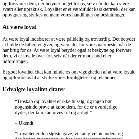
og forsvarer dem, der betyder noget for os, selv når det kan være
svært eller upraktisk. Loyalitet er et værdifuldt karaktertræk, der kan
opbygges og styrkes gennem vores handlinger og beslutninger.
At være loyal
At være loyal indebærer at være pålidelig og troværdig. Det betyder
at holde de løfter, vi giver, og være der for vores nærmeste, når de
har brug for os. At være loyal betyder også at beskytte og forsvare
dem, vi er loyale over for, selv når der er modstand eller
udfordringer.
Et godt loyalitet citat kan minde os om vigtigheden af at være loyale
og opfordre os til at styrke vores forpligtelser og relationer.
Udvalgte loyalitet citater
“Troskab og loyalitet er ikke til salg, og ingen bør
nogensinde prøve at købe dem, for de er uvurderlige
dyder, der kun kan gives frit og ærligt.”
– Ukendt
“Loyalitet er den største gave, vi kan give hinanden, og