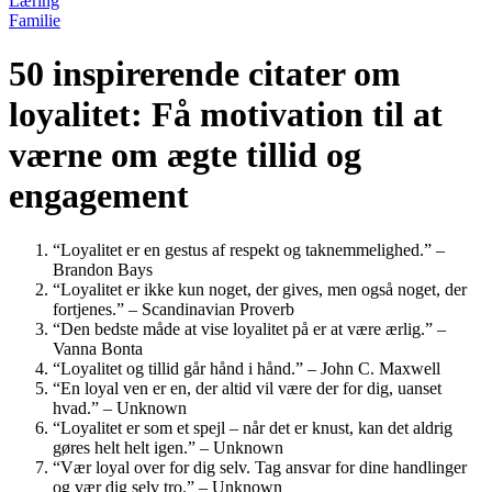
Læring
Familie
50 inspirerende citater om
loyalitet: Få motivation til at
værne om ægte tillid og
engagement
“Loyalitet er en gestus af respekt og taknemmelighed.” –
Brandon Bays
“Loyalitet er ikke kun noget, der gives, men også noget, der
fortjenes.” – Scandinavian Proverb
“Den bedste måde at vise loyalitet på er at være ærlig.” –
Vanna Bonta
“Loyalitet og tillid går hånd i hånd.” – John C. Maxwell
“En loyal ven er en, der altid vil være der for dig, uanset
hvad.” – Unknown
“Loyalitet er som et spejl – når det er knust, kan det aldrig
gøres helt helt igen.” – Unknown
“Vær loyal over for dig selv. Tag ansvar for dine handlinger
og vær dig selv tro.” – Unknown