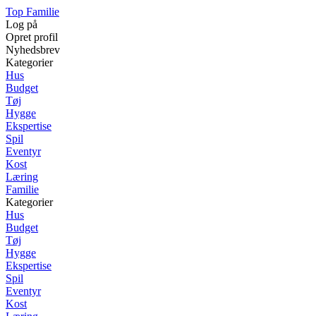
Top Familie
Log på
Opret profil
Nyhedsbrev
Kategorier
Hus
Budget
Tøj
Hygge
Ekspertise
Spil
Eventyr
Kost
Læring
Familie
Kategorier
Hus
Budget
Tøj
Hygge
Ekspertise
Spil
Eventyr
Kost