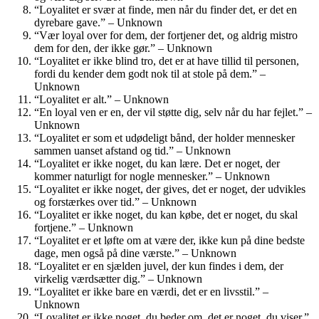
“Loyalitet er svær at finde, men når du finder det, er det en
dyrebare gave.” – Unknown
“Vær loyal over for dem, der fortjener det, og aldrig mistro
dem for den, der ikke gør.” – Unknown
“Loyalitet er ikke blind tro, det er at have tillid til personen,
fordi du kender dem godt nok til at stole på dem.” –
Unknown
“Loyalitet er alt.” – Unknown
“En loyal ven er en, der vil støtte dig, selv når du har fejlet.” –
Unknown
“Loyalitet er som et udødeligt bånd, der holder mennesker
sammen uanset afstand og tid.” – Unknown
“Loyalitet er ikke noget, du kan lære. Det er noget, der
kommer naturligt for nogle mennesker.” – Unknown
“Loyalitet er ikke noget, der gives, det er noget, der udvikles
og forstærkes over tid.” – Unknown
“Loyalitet er ikke noget, du kan købe, det er noget, du skal
fortjene.” – Unknown
“Loyalitet er et løfte om at være der, ikke kun på dine bedste
dage, men også på dine værste.” – Unknown
“Loyalitet er en sjælden juvel, der kun findes i dem, der
virkelig værdsætter dig.” – Unknown
“Loyalitet er ikke bare en værdi, det er en livsstil.” –
Unknown
“Loyalitet er ikke noget, du beder om, det er noget, du viser.”