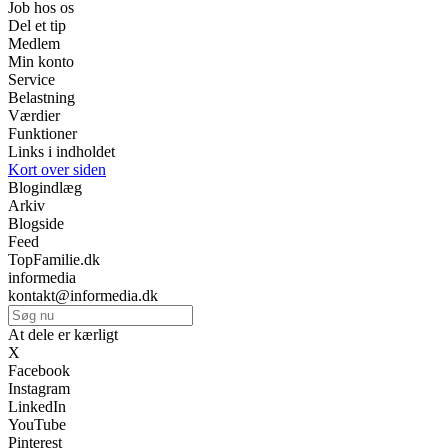
Job hos os
Del et tip
Medlem
Min konto
Service
Belastning
Værdier
Funktioner
Links i indholdet
Kort over siden
Blogindlæg
Arkiv
Blogside
Feed
TopFamilie.dk
informedia
kontakt@informedia.dk
At dele er kærligt
X
Facebook
Instagram
LinkedIn
YouTube
Pinterest