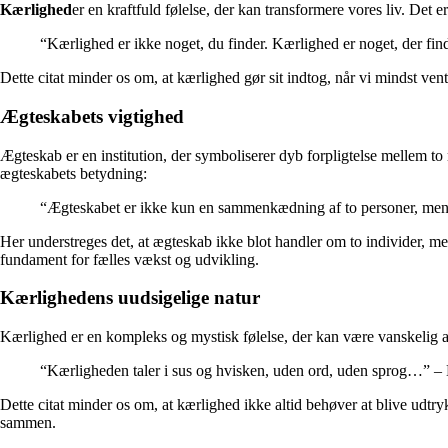
Kærlighed
er en kraftfuld følelse, der kan transformere vores liv. Det e
“Kærlighed er ikke noget, du finder. Kærlighed er noget, der fin
Dette citat minder os om, at kærlighed gør sit indtog, når vi mindst ven
Ægteskabets vigtighed
Ægteskab er en institution, der symboliserer dyb forpligtelse mellem to
ægteskabets betydning:
“Ægteskabet er ikke kun en sammenkædning af to personer, men o
Her understreges det, at ægteskab ikke blot handler om to individer, men
fundament for fælles vækst og udvikling.
Kærlighedens uudsigelige natur
Kærlighed er en kompleks og mystisk følelse, der kan være vanskelig at
“Kærligheden taler i sus og hvisken, uden ord, uden sprog…” – 
Dette citat minder os om, at kærlighed ikke altid behøver at blive ud
sammen.