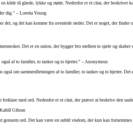
r en kilde til glæde, lykke og støtte. Nedenfor er et citat, der beskriver
der dig.” – Loretta Young
ter det, og det kan komme fra uventede steder. Det er noget, der finder o
 mennesker. Det er en union, der bygger bro mellem to sjæle og skaber e
gså af to familier, to tanker og to hjerter.” – Anonymous
 også om sammenfletningen af to familier, to tanker og to hjerter. Det e
 forklare med ord. Nedenfor er et citat, der prøver at beskrive den uud
Kahlil Gibran
trykt gennem ord. Det kan være en subtil visdom, der kun kan fornemme