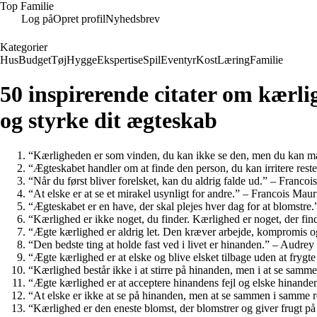
Top Familie
Log på
Opret profil
Nyhedsbrev
Kategorier
Hus
Budget
Tøj
Hygge
Ekspertise
Spil
Eventyr
Kost
Læring
Familie
50 inspirerende citater om kærlig
og styrke dit ægteskab
“Kærligheden er som vinden, du kan ikke se den, men du kan m
“Ægteskabet handler om at finde den person, du kan irritere reste
“Når du først bliver forelsket, kan du aldrig falde ud.” – Franco
“At elske er at se et mirakel usynligt for andre.” – Francois Maur
“Ægteskabet er en have, der skal plejes hver dag for at blomstr
“Kærlighed er ikke noget, du finder. Kærlighed er noget, der fin
“Ægte kærlighed er aldrig let. Den kræver arbejde, kompromis
“Den bedste ting at holde fast ved i livet er hinanden.” – Audre
“Ægte kærlighed er at elske og blive elsket tilbage uden at frygt
“Kærlighed består ikke i at stirre på hinanden, men i at se sam
“Ægte kærlighed er at acceptere hinandens fejl og elske hinand
“At elske er ikke at se på hinanden, men at se sammen i samme 
“Kærlighed er den eneste blomst, der blomstrer og giver frugt p