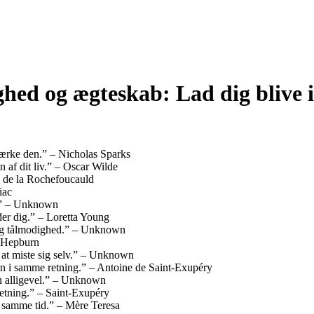
hed og ægteskab: Lad dig blive in
ærke den.” – Nicholas Sparks
n af dit liv.” – Oscar Wilde
is de la Rochefoucauld
iac
e.” – Unknown
der dig.” – Loretta Young
 og tålmodighed.” – Unknown
y Hepburn
e at miste sig selv.” – Unknown
men i samme retning.” – Antoine de Saint-Exupéry
en alligevel.” – Unknown
retning.” – Saint-Exupéry
å samme tid.” – Mère Teresa