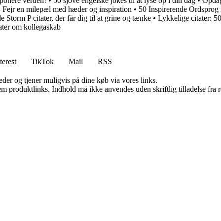
mponere verden!
•
50 sjove engelske jokes til at lyse op i din dag
•
Opdag
 – Fejr en milepæl med hæder og inspiration
•
50 Inspirerende Ordsprog m
Storm P citater, der får dig til at grine og tænke
•
Lykkelige citater: 50
tater om kollegaskab
terest
TikTok
Mail
RSS
er og tjener muligvis på dine køb via vores links.
m produktlinks. Indhold må ikke anvendes uden skriftlig tilladelse fra r