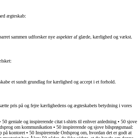
 med ægteskab:
r parret sammen udforsker nye aspekter af glæde, kærlighed og vækst.
elsket:
 skabe et sundt grundlag for kærlighed og accept i et forhold.
 sætte pris på og fejre kærlighedens og ægteskabets betydning i vores
•
50 geniale og inspirerende citat t-shirts til enhver anledning
•
50 sjove
ordsprog om kommunikation
•
50 inspirerende og sjove bilsprøgsmaal:
op på kontoret
•
50 Inspirerende Ordsprog om, hvordan det er godt at