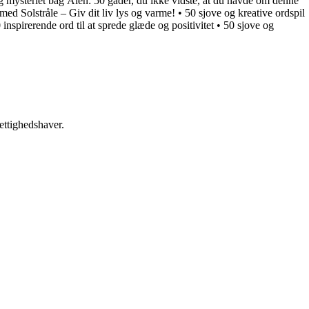
 mysteriet bag Ålen: 50 gåder, du ikke vidste, at du havde om denne
ed Solstråle – Giv dit liv lys og varme!
•
50 sjove og kreative ordspil
 inspirerende ord til at sprede glæde og positivitet
•
50 sjove og
ettighedshaver.