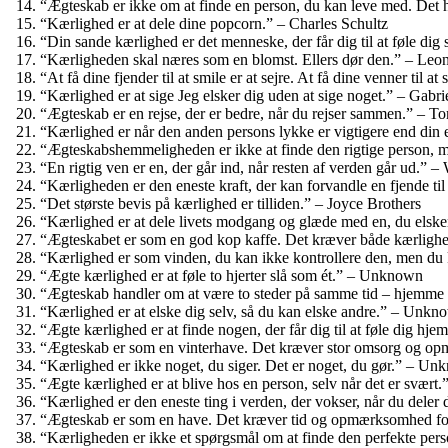
“Ægteskab er ikke om at finde en person, du kan leve med. Det
“Kærlighed er at dele dine popcorn.” – Charles Schultz
“Din sande kærlighed er det menneske, der får dig til at føle di
“Kærligheden skal næres som en blomst. Ellers dør den.” – Leon
“At få dine fjender til at smile er at sejre. At få dine venner til
“Kærlighed er at sige Jeg elsker dig uden at sige noget.” – Gabr
“Ægteskab er en rejse, der er bedre, når du rejser sammen.” – T
“Kærlighed er når den anden persons lykke er vigtigere end din
“Ægteskabshemmeligheden er ikke at finde den rigtige person, 
“En rigtig ven er en, der går ind, når resten af verden går ud.” –
“Kærligheden er den eneste kraft, der kan forvandle en fjende til
“Det største bevis på kærlighed er tilliden.” – Joyce Brothers
“Kærlighed er at dele livets modgang og glæde med en, du els
“Ægteskabet er som en god kop kaffe. Det kræver både kærlighed
“Kærlighed er som vinden, du kan ikke kontrollere den, men d
“Ægte kærlighed er at føle to hjerter slå som ét.” – Unknown
“Ægteskab handler om at være to steder på samme tid – hjemme
“Kærlighed er at elske dig selv, så du kan elske andre.” – Unkn
“Ægte kærlighed er at finde nogen, der får dig til at føle dig h
“Ægteskab er som en vinterhave. Det kræver stor omsorg og op
“Kærlighed er ikke noget, du siger. Det er noget, du gør.” – U
“Ægte kærlighed er at blive hos en person, selv når det er svær
“Kærlighed er den eneste ting i verden, der vokser, når du deler 
“Ægteskab er som en have. Det kræver tid og opmærksomhed fo
“Kærligheden er ikke et spørgsmål om at finde den perfekte per