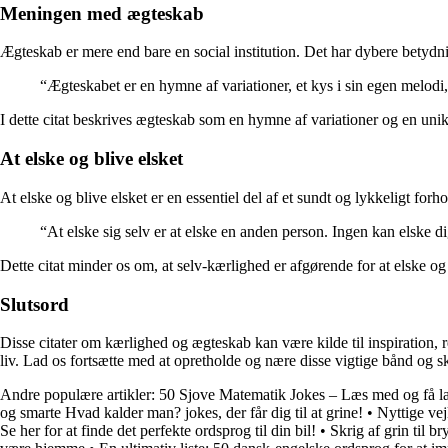
Meningen med ægteskab
Ægteskab er mere end bare en social institution. Det har dybere betydn
“Ægteskabet er en hymne af variationer, et kys i sin egen melodi,
I dette citat beskrives ægteskab som en hymne af variationer og en uni
At elske og blive elsket
At elske og blive elsket er en essentiel del af et sundt og lykkeligt forho
“At elske sig selv er at elske en anden person. Ingen kan elske d
Dette citat minder os om, at selv-kærlighed er afgørende for at elske og
Slutsord
Disse citater om kærlighed og ægteskab kan være kilde til inspiration, 
liv. Lad os fortsætte med at opretholde og nære disse vigtige bånd og s
Andre populære artikler:
50 Sjove Matematik Jokes – Læs med og få la
og smarte Hvad kalder man? jokes, der får dig til at grine!
•
Nyttige vej
Se her for at finde det perfekte ordsprog til din bil!
•
Skrig af grin til br