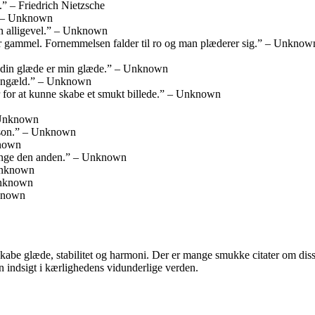
.” – Friedrich Nietzsche
.” – Unknown
en alligevel.” – Unknown
er gammel. Fornemmelsen falder til ro og man plæderer sig.” – Unknow
e, din glæde er min glæde.” – Unknown
 gengæld.” – Unknown
er for at kunne skabe et smukt billede.” – Unknown
– Unknown
person.” – Unknown
known
gange den anden.” – Unknown
 Unknown
 Unknown
nknown
 skabe glæde, stabilitet og harmoni. Der er mange smukke citater om di
en indsigt i kærlighedens vidunderlige verden.