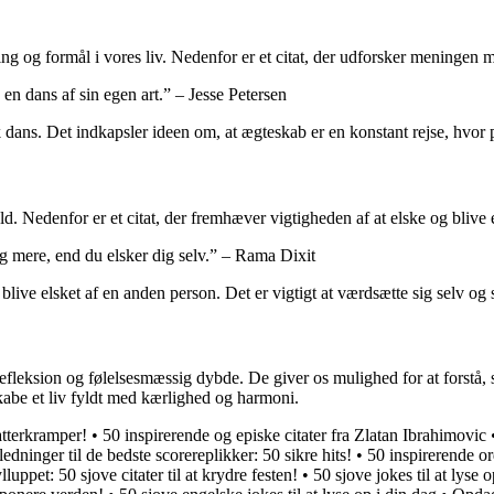
ing og formål i vores liv. Nedenfor er et citat, der udforsker meningen
 en dans af sin egen art.” – Jesse Petersen
k dans. Det indkapsler ideen om, at ægteskab er en konstant rejse, hvo
ld. Nedenfor er et citat, der fremhæver vigtigheden af ​​at elske og blive 
ig mere, end du elsker dig selv.” – Rama Dixit
 blive elsket af en anden person. Det er vigtigt at værdsætte sig selv og
refleksion og følelsesmæssig dybde. De giver os mulighed for at forstå,
kabe et liv fyldt med kærlighed og harmoni.
tterkramper!
•
50 inspirerende og episke citater fra Zlatan Ibrahimovic
ledninger til de bedste scorereplikker: 50 sikre hits!
•
50 inspirerende 
ylluppet: 50 sjove citater til at krydre festen!
•
50 sjove jokes til at lyse 