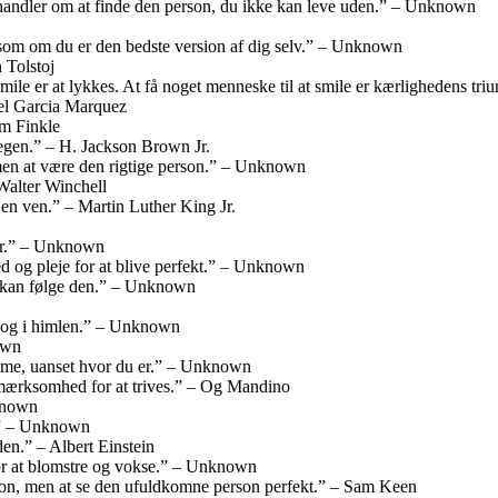
 handler om at finde den person, du ikke kan leve uden.” – Unknown
g som om du er den bedste version af dig selv.” – Unknown
 Tolstoj
 at smile er at lykkes. At få noget menneske til at smile er kærlighedens 
iel Garcia Marquez
om Finkle
 egen.” – H. Jackson Brown Jr.
men at være den rigtige person.” – Unknown
 Walter Winchell
 en ven.” – Martin Luther King Jr.
ker.” – Unknown
 og pleje for at blive perfekt.” – Unknown
u kan følge den.” – Unknown
 og i himlen.” – Unknown
own
jemme, uanset hvor du er.” – Unknown
mærksomhed for at trives.” – Og Mandino
nknown
t.” – Unknown
den.” – Albert Einstein
r at blomstre og vokse.” – Unknown
son, men at se den ufuldkomne person perfekt.” – Sam Keen