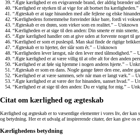
“Ægte kærlighed er en evigvarende brand, der aldrig brænder ud
“Kærlighed er styrken til at vige for alt bortset fra kærligheden
“Ægteskab er at tage hinanden med alle fejlene og elske hinand
“Kærlighedens fornemmelse forsvinder ikke bare, fordi vi voks
“Ægteskab er en drøm, som virker som en realitet.” – Unknown
“Kærligheden er at sige til den anden: Din smerte er min smert
“Ægte kærlighed handler om at give uden at forvente noget til
“Kærlighed er som et puslespil. Man skal finde de rigtige brikk
“Ægteskab er to hjerter, der slår som ét.” – Unknown
“Kærligheden lever længst, når den lever med tålmodighed.” 
“Ægte kærlighed er at være villig til at ofre alt for den anden 
“Kærlighed er at føle sig hjemme i nogen andens hjerte.” – Un
“Ægteskab er som en dans. Nogle gange fører den ene, andre 
“Kærlighed er at være sammen, selv når man er langt væk.” –
“Ægte kærlighed er at være der for hinanden, uanset hvad.” –
“Kærlighed er at sige til den anden: Du er vigtig for mig.” – U
Citat om kærlighed og ægteskab
Kærlighed og ægteskab er to væsentlige elementer i vores liv, der kan
og betydning. Her er et udvalg af inspirerende citater, der kan give os 
Kærlighedens betydning