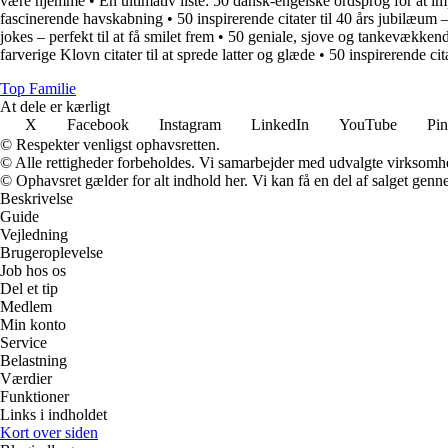
være hjemme
•
En ultimativ liste: 50 dansk-engelske ordsprog for at i
fascinerende havskabning
•
50 inspirerende citater til 40 års jubilæum
jokes – perfekt til at få smilet frem
•
50 geniale, sjove og tankevækkende 
farverige Klovn citater til at sprede latter og glæde
•
50 inspirerende ci
Top Familie
At dele er kærligt
X
Facebook
Instagram
LinkedIn
YouTube
Pin
© Respekter venligst ophavsretten.
© Alle rettigheder forbeholdes. Vi samarbejder med udvalgte virksomhed
© Ophavsret gælder for alt indhold her. Vi kan få en del af salget genne
Beskrivelse
Guide
Vejledning
Brugeroplevelse
Job hos os
Del et tip
Medlem
Min konto
Service
Belastning
Værdier
Funktioner
Links i indholdet
Kort over siden