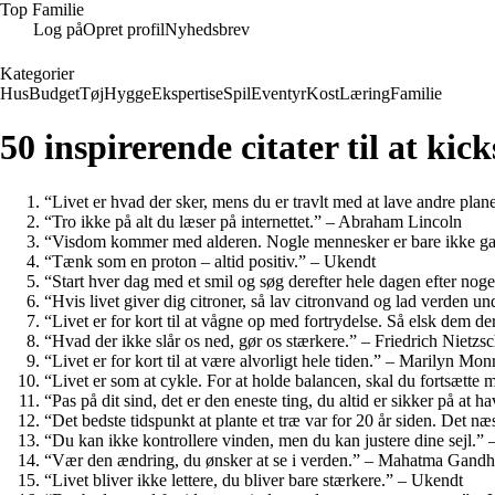
Top Familie
Log på
Opret profil
Nyhedsbrev
Kategorier
Hus
Budget
Tøj
Hygge
Ekspertise
Spil
Eventyr
Kost
Læring
Familie
50 inspirerende citater til at kic
“Livet er hvad der sker, mens du er travlt med at lave andre pla
“Tro ikke på alt du læser på internettet.” – Abraham Lincoln
“Visdom kommer med alderen. Nogle mennesker er bare ikke g
“Tænk som en proton – altid positiv.” – Ukendt
“Start hver dag med et smil og søg derefter hele dagen efter noge
“Hvis livet giver dig citroner, så lav citronvand og lad verden u
“Livet er for kort til at vågne op med fortrydelse. Så elsk dem 
“Hvad der ikke slår os ned, gør os stærkere.” – Friedrich Nietzs
“Livet er for kort til at være alvorligt hele tiden.” – Marilyn Mon
“Livet er som at cykle. For at holde balancen, skal du fortsætte 
“Pas på dit sind, det er den eneste ting, du altid er sikker på at
“Det bedste tidspunkt at plante et træ var for 20 år siden. Det n
“Du kan ikke kontrollere vinden, men du kan justere dine sejl.”
“Vær den ændring, du ønsker at se i verden.” – Mahatma Gandh
“Livet bliver ikke lettere, du bliver bare stærkere.” – Ukendt