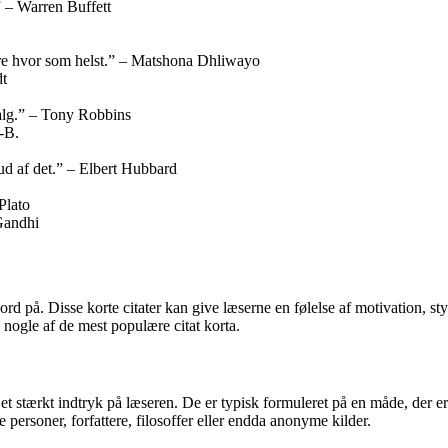
” – Warren Buffett
mstre hvor som helst.” – Matshona Dhliwayo
dt
valg.” – Tony Robbins
-B.
e ud af det.” – Elbert Hubbard
Plato
Gandhi
 på. Disse korte citater kan give læserne en følelse af motivation, styrk
 nogle af de mest populære citat korta.
e et stærkt indtryk på læseren. De er typisk formuleret på en måde, der er
personer, forfattere, filosoffer eller endda anonyme kilder.