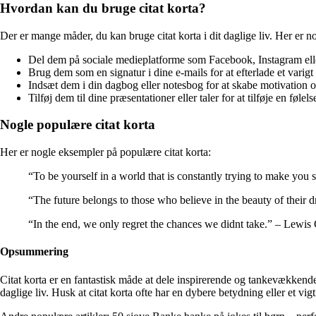
Hvordan kan du bruge citat korta?
Der er mange måder, du kan bruge citat korta i dit daglige liv. Her er no
Del dem på sociale medieplatforme som Facebook, Instagram eller 
Brug dem som en signatur i dine e-mails for at efterlade et varigt
Indsæt dem i din dagbog eller notesbog for at skabe motivation og
Tilføj dem til dine præsentationer eller taler for at tilføje en føle
Nogle populære citat korta
Her er nogle eksempler på populære citat korta:
“To be yourself in a world that is constantly trying to make yo
“The future belongs to those who believe in the beauty of their 
“In the end, we only regret the chances we didnt take.” – Lewis 
Opsummering
Citat korta er en fantastisk måde at dele inspirerende og tankevækkende o
daglige liv. Husk at citat korta ofte har en dybere betydning eller et vig