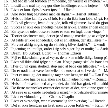
“Det bedste ved fortiden er minderne, det værste er smerten.” –
“Indstil dine mål højt og gør dine handlinger endnu højere.” – U
“Livet er kort. Spis dessert først.” – Ukendt
“Alle store ting begynder med en drøm.” – Harriet Tubman
“Hvis du ikke kan flyve, så løb. Hvis du ikke kan løbe, så gå. H
“Folk vil glemme, hvad du sagde, folk vil glemme, hvad du gjord
“Succes er ikke den endelige nøgle til lykke. Lykke er den endeli
“En rejsende uden observationer er som en fugl, uden vinger.” 
“Teorier fascinerer mig, der er jo så mange mærkelige at vælge
“At falde er ikke et nederlag, det er en lektion, der skal læres.” 
“Forvent aldrig noget, og du vil aldrig blive skuffet.” – Ukendt
“Ingenting er umuligt, ordet i sig selv siger Jeg er mulig.” – Au
“Drøm. Tro. Arbejd. Udfør.” – Thomas Edison
“Fejl er ikke slutningen af ​​vejen, de er kun midlertidige bump p
“Livet vil ikke altid følge din plan. Nogle gange skal du bare 
“Hvis du vil opnå storhed, stop med at bede om tilladelse.” – Uk
“Du er nødt til at være forskellen, du ønsker at se i verden.” –
“Intet er umuligt, det umulige tager bare længere tid.” – Dan Br
“Vi kan ikke hjælpe alle, men alle kan hjælpe nogen.” – Ronald
“Hvis du fortsætter med at gøre det, du altid har gjort, vil du alti
“De fleste mennesker overser det meste af det, der kunne gøre 
“At sejre er at kende nederlagets smag.” – Prostatakreftforening
“Livet er vidunderligt!” – Charles Chaplin
“Livet er skrøbeligt, vær taknemmelig for hver dag.” – Ukendt
“Det er ikke længden på livet, men dybden forbliver.” – Ralph