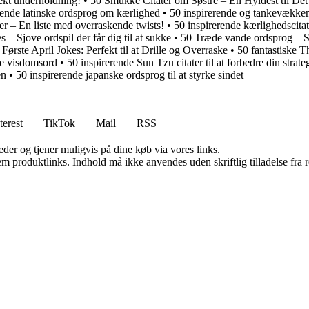
fekt underholdning!
•
50 Smukke Citater om Søstre – En Hyldest til Det
rende latinske ordsprog om kærlighed
•
50 inspirerende og tankevækken
er – En liste med overraskende twists!
•
50 inspirerende kærlighedscitat
s – Sjove ordspil der får dig til at sukke
•
50 Træde vande ordsprog – Såd
ørste April Jokes: Perfekt til at Drille og Overraske
•
50 fantastiske T
øse visdomsord
•
50 inspirerende Sun Tzu citater til at forbedre din strat
en
•
50 inspirerende japanske ordsprog til at styrke sindet
terest
TikTok
Mail
RSS
er og tjener muligvis på dine køb via vores links.
m produktlinks. Indhold må ikke anvendes uden skriftlig tilladelse fra r