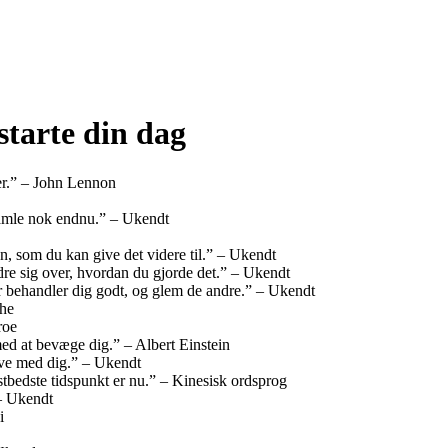
kstarte din dag
ner.” – John Lennon
amle nok endnu.” – Ukendt
n, som du kan give det videre til.” – Ukendt
ndre sig over, hvordan du gjorde det.” – Ukendt
der behandler dig godt, og glem de andre.” – Ukendt
che
roe
med at bevæge dig.” – Albert Einstein
 have med dig.” – Ukendt
æstbedste tidspunkt er nu.” – Kinesisk ordsprog
 – Ukendt
i