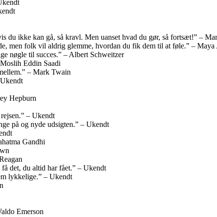
 Ukendt
kendt
vis du ikke kan gå, så kravl. Men uanset hvad du gør, så fortsæt!” – Mar
e, men folk vil aldrig glemme, hvordan du fik dem til at føle.” – May
ge nøgle til succes.” – Albert Schweitzer
– Moslih Eddin Saadi
 imellem.” – Mark Twain
– Ukendt
drey Hepburn
å rejsen.” – Ukendt
hænge på og nyde udsigten.” – Ukendt
endt
 Mahatma Gandhi
own
 Reagan
d få det, du altid har fået.” – Ukendt
dem lykkelige.” – Ukendt
en
 Waldo Emerson