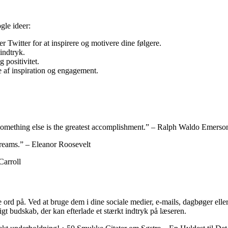
gle ideer:
Twitter for at inspirere og motivere dine følgere.
 indtryk.
 positivitet.
lse af inspiration og engagement.
u something else is the greatest accomplishment.” – Ralph Waldo Emerso
dreams.” – Eleanor Roosevelt
Carroll
rd på. Ved at bruge dem i dine sociale medier, e-mails, dagbøger eller præ
tigt budskab, der kan efterlade et stærkt indtryk på læseren.