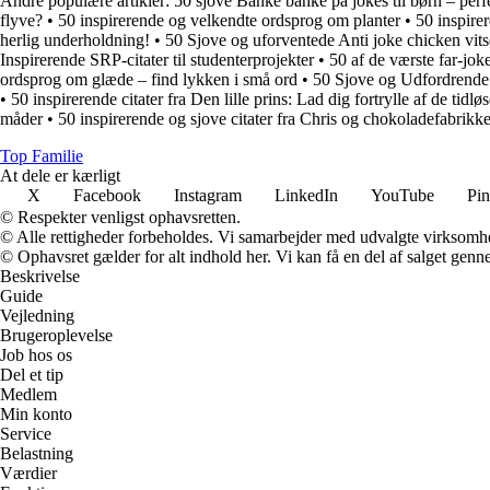
Andre populære artikler:
50 sjove Banke banke på jokes til børn – per
flyve?
•
50 inspirerende og velkendte ordsprog om planter
•
50 inspire
herlig underholdning!
•
50 Sjove og uforventede Anti joke chicken vits
Inspirerende SRP-citater til studenterprojekter
•
50 af de værste far-joke
ordsprog om glæde – find lykken i små ord
•
50 Sjove og Udfordrende F
•
50 inspirerende citater fra Den lille prins: Lad dig fortrylle af de tidl
måder
•
50 inspirerende og sjove citater fra Chris og chokoladefabrikk
Top Familie
At dele er kærligt
X
Facebook
Instagram
LinkedIn
YouTube
Pin
© Respekter venligst ophavsretten.
© Alle rettigheder forbeholdes. Vi samarbejder med udvalgte virksomhed
© Ophavsret gælder for alt indhold her. Vi kan få en del af salget genne
Beskrivelse
Guide
Vejledning
Brugeroplevelse
Job hos os
Del et tip
Medlem
Min konto
Service
Belastning
Værdier