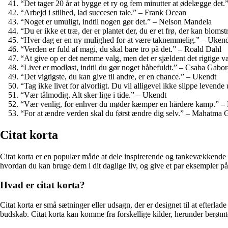
“Det tager 20 år at bygge et ry og fem minutter at ødelægge det.
“Arbejd i stilhed, lad succesen tale.” – Frank Ocean
“Noget er umuligt, indtil nogen gør det.” – Nelson Mandela
“Du er ikke et træ, der er plantet der, du er et frø, der kan blo
“Hver dag er en ny mulighed for at være taknemmelig.” – Uken
“Verden er fuld af magi, du skal bare tro på det.” – Roald Dahl
“At give op er det nemme valg, men det er sjældent det rigtige 
“Livet er modløst, indtil du gør noget håbefuldt.” – Csaba Gabor
“Det vigtigste, du kan give til andre, er en chance.” – Ukendt
“Tag ikke livet for alvorligt. Du vil alligevel ikke slippe levend
“Vær tålmodig. Alt sker lige i tide.” – Ukendt
“Vær venlig, for enhver du møder kæmper en hårdere kamp.” – 
“For at ændre verden skal du først ændre dig selv.” – Mahatma 
Citat korta
Citat korta er en populær måde at dele inspirerende og tankevækkende ord
hvordan du kan bruge dem i dit daglige liv, og give et par eksempler på
Hvad er citat korta?
Citat korta er små sætninger eller udsagn, der er designet til at efterlad
budskab. Citat korta kan komme fra forskellige kilder, herunder berømte 