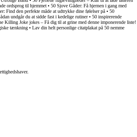
 Utrolige Bånd
•
50 Fjerlette fuglevittigheder – Klar til at lade latteren
de ordsprog til hjemmet
•
50 Sjove Gåder: Få hjernen i gang med
er: Find den perfekte måde at udtrykke dine følelser på
•
50
an undgår du at sidde fast i kedelige rutiner
•
50 inspirerende
he Killing Joke jokes – Få dig til at grine med denne imponerende liste!
egiske tænkning
•
Lav din helt personlige citatplakat på 50 nemme
ettighedshaver.