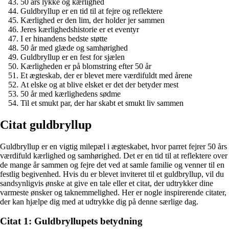
50 års lykke og kærlighed
Guldbryllup er en tid til at fejre og reflektere
Kærlighed er den lim, der holder jer sammen
Jeres kærlighedshistorie er et eventyr
I er hinandens bedste støtte
50 år med glæde og samhørighed
Guldbryllup er en fest for sjælen
Kærligheden er på blomstring efter 50 år
Et ægteskab, der er blevet mere værdifuldt med årene
At elske og at blive elsket er det der betyder mest
50 år med kærlighedens sødme
Til et smukt par, der har skabt et smukt liv sammen
Citat guldbryllup
Guldbryllup er en vigtig milepæl i ægteskabet, hvor parret fejrer 50 års
værdifuld kærlighed og samhørighed. Det er en tid til at reflektere over
de mange år sammen og fejre det ved at samle familie og venner til en
festlig begivenhed. Hvis du er blevet inviteret til et guldbryllup, vil du
sandsynligvis ønske at give en tale eller et citat, der udtrykker dine
varmeste ønsker og taknemmelighed. Her er nogle inspirerende citater,
der kan hjælpe dig med at udtrykke dig på denne særlige dag.
Citat 1: Guldbryllupets betydning