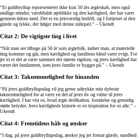
“Et guldbryllup repræsenterer ikke kun 50 års ægteskab, men også
utallige minder, værdifulde øjeblikke og den kærlighed, der har varet
gennem tidens tand. Det er en prisværdig bedrift, og I fortjener al den
glæde og lykke, der følger med denne milepæl.” – Ukendt
Citat 2: De vigtigste ting i livet
“Når man ser tilbage på 50 år som ægtefolk, indser man, at materielle
ting kommer og går, men kærlighed og familiens bånd varer evigt. For
jer to er det at være sammen det største rigdom, og jeres kærlighed har
været det fundament, som jeres familie er bygget på.” – Ukendt
Citat 3: Taknemmelighed for hinanden
“På jeres guldbryllupsdag vil jeg gerne udtrykke min dybeste
taknemmelighed for at være en del af jeres liv og vidne til jeres
kærlighed. I har vist os, hvad ægte dedikation, forståelse og gensidig
støtte betyder. Jeres kærligheds historie er en inspiration for os alle.” –
Ukendt
Citat 4: Fremtidens håb og ønsker
“I dag, på jeres guldbryllupsdag, ønsker jeg jer fortsat glæde, sundhed