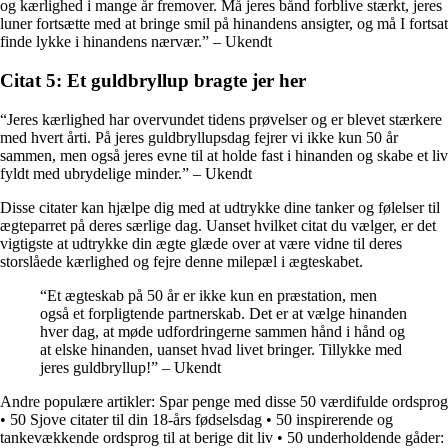
og kærlighed i mange år fremover. Må jeres bånd forblive stærkt, jeres
luner fortsætte med at bringe smil på hinandens ansigter, og må I fortsat
finde lykke i hinandens nærvær.” – Ukendt
Citat 5: Et guldbryllup bragte jer her
“Jeres kærlighed har overvundet tidens prøvelser og er blevet stærkere
med hvert årti. På jeres guldbryllupsdag fejrer vi ikke kun 50 år
sammen, men også jeres evne til at holde fast i hinanden og skabe et liv
fyldt med ubrydelige minder.” – Ukendt
Disse citater kan hjælpe dig med at udtrykke dine tanker og følelser til
ægteparret på deres særlige dag. Uanset hvilket citat du vælger, er det
vigtigste at udtrykke din ægte glæde over at være vidne til deres
storslåede kærlighed og fejre denne milepæl i ægteskabet.
“Et ægteskab på 50 år er ikke kun en præstation, men
også et forpligtende partnerskab. Det er at vælge hinanden
hver dag, at møde udfordringerne sammen hånd i hånd og
at elske hinanden, uanset hvad livet bringer. Tillykke med
jeres guldbryllup!” – Ukendt
Andre populære artikler:
Spar penge med disse 50 værdifulde ordsprog
•
50 Sjove citater til din 18-års fødselsdag
•
50 inspirerende og
tankevækkende ordsprog til at berige dit liv
•
50 underholdende gåder: