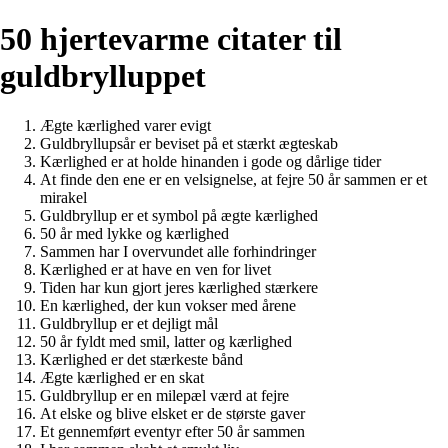
50 hjertevarme citater til
guldbrylluppet
Ægte kærlighed varer evigt
Guldbryllupsår er beviset på et stærkt ægteskab
Kærlighed er at holde hinanden i gode og dårlige tider
At finde den ene er en velsignelse, at fejre 50 år sammen er et
mirakel
Guldbryllup er et symbol på ægte kærlighed
50 år med lykke og kærlighed
Sammen har I overvundet alle forhindringer
Kærlighed er at have en ven for livet
Tiden har kun gjort jeres kærlighed stærkere
En kærlighed, der kun vokser med årene
Guldbryllup er et dejligt mål
50 år fyldt med smil, latter og kærlighed
Kærlighed er det stærkeste bånd
Ægte kærlighed er en skat
Guldbryllup er en milepæl værd at fejre
At elske og blive elsket er de største gaver
Et gennemført eventyr efter 50 år sammen