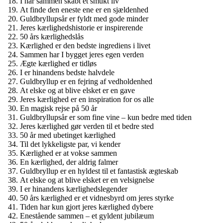
I har sammen skabt et smukt liv
At finde den eneste ene er en sjældenhed
Guldbryllupsår er fyldt med gode minder
Jeres kærlighedshistorie er inspirerende
50 års kærlighedslås
Kærlighed er den bedste ingrediens i livet
Sammen har I bygget jeres egen verden
Ægte kærlighed er tidløs
I er hinandens bedste halvdele
Guldbryllup er en fejring af vedholdenhed
At elske og at blive elsket er en gave
Jeres kærlighed er en inspiration for os alle
En magisk rejse på 50 år
Guldbryllupsår er som fine vine – kun bedre med tiden
Jeres kærlighed gør verden til et bedre sted
50 år med ubetinget kærlighed
Til det lykkeligste par, vi kender
Kærlighed er at vokse sammen
En kærlighed, der aldrig falmer
Guldbryllup er en hyldest til et fantastisk ægteskab
At elske og at blive elsket er en velsignelse
I er hinandens kærlighedslegender
50 års kærlighed er et vidnesbyrd om jeres styrke
Tiden har kun gjort jeres kærlighed dybere
Enestående sammen – et gyldent jubilæum